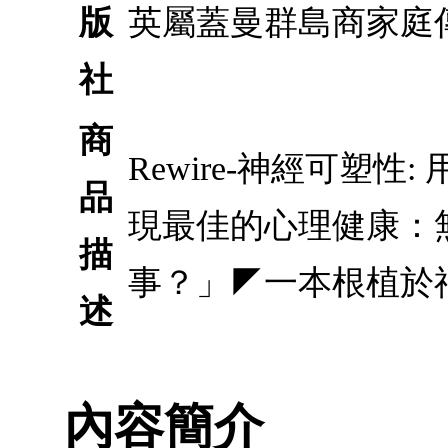
版
英屬蓋曼群島商家庭
社
商
Rewire-神經可塑
品
現最佳的心理健康：
描
事？」◤一本根植於
述
內容簡介