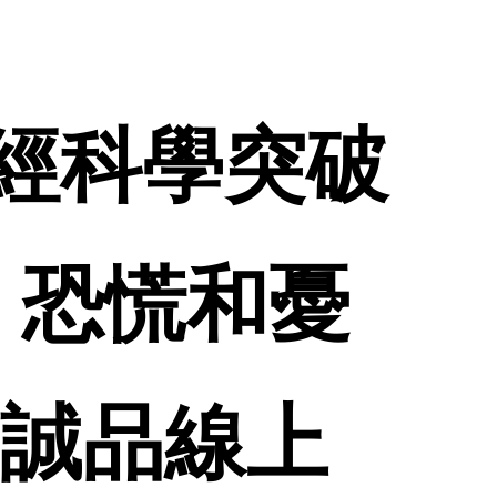
用神經科學突破
、恐慌和憂
 誠品線上