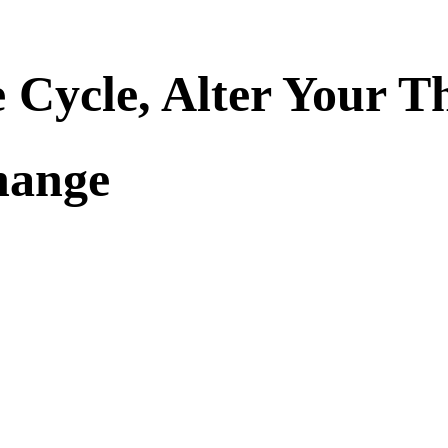
 Cycle, Alter Your T
hange