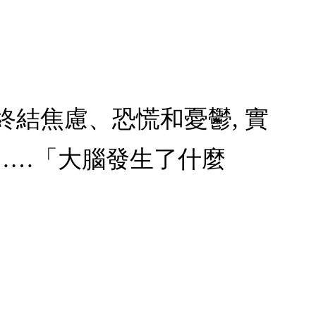
 終結焦慮、恐慌和憂鬱, 實
……「大腦發生了什麼