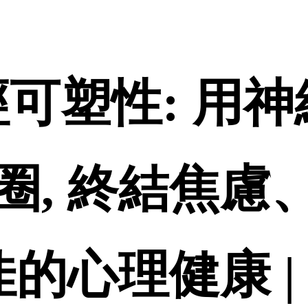
-神經可塑性: 
圈, 終結焦慮
佳的心理健康 |