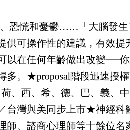
慮、恐慌和憂鬱……「大腦發
提供可操作性的建議，有效提
可以在任何年齡做出改變──
★proposal階段迅速授權英
、芬、荷、西、希、德、巴、義、
／台灣與美同步上市★神經科
理師、諮商心理師等十餘位名