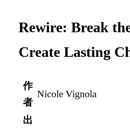
Rewire: Break the
Create Lasting C
作
Nicole Vignola
者
出