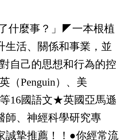
生了什麼事？」◤一本根植
升生活、關係和事業，並
你對自己的思想和行為的控
（Penguin）、美
中等16國語文★英國亞馬遜
醫師、神經科學研究專
家誠摯推薦！！●你經常流