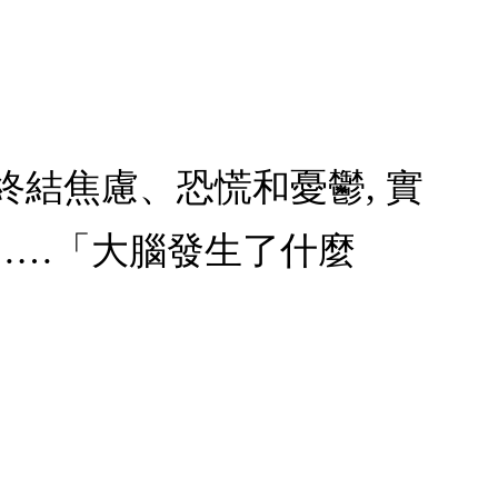
 終結焦慮、恐慌和憂鬱, 實
……「大腦發生了什麼