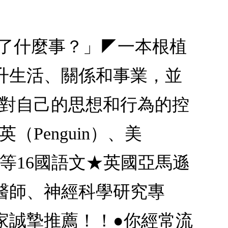
生了什麼事？」◤一本根植
升生活、關係和事業，並
你對自己的思想和行為的控
（Penguin）、美
中等16國語文★英國亞馬遜
醫師、神經科學研究專
家誠摯推薦！！●你經常流