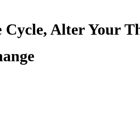
 Cycle, Alter Your T
hange