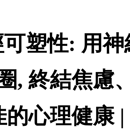
-神經可塑性: 
圈, 終結焦慮
佳的心理健康 |