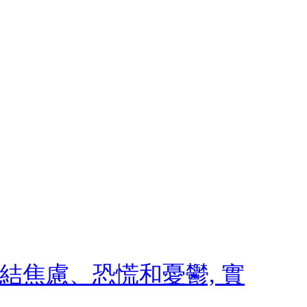
 終結焦慮、恐慌和憂鬱, 實