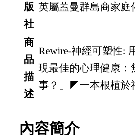
版
英屬蓋曼群島商家庭
社
商
Rewire-神經可塑
品
現最佳的心理健康：
描
事？」◤一本根植於
述
內容簡介