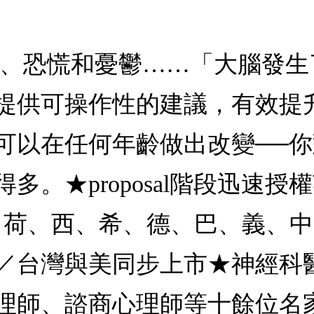
慮、恐慌和憂鬱……「大腦發
提供可操作性的建議，有效提
可以在任何年齡做出改變──
★proposal階段迅速授權英
、芬、荷、西、希、德、巴、義、
／台灣與美同步上市★神經科
理師、諮商心理師等十餘位名