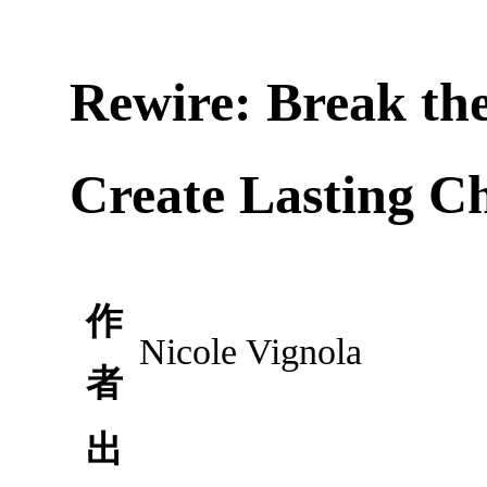
Rewire: Break the
Create Lasting C
作
Nicole Vignola
者
出