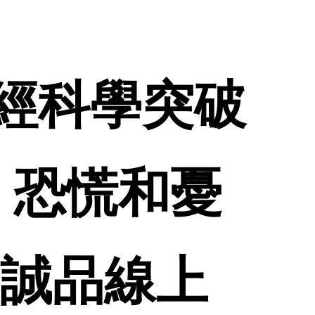
用神經科學突破
、恐慌和憂
 誠品線上