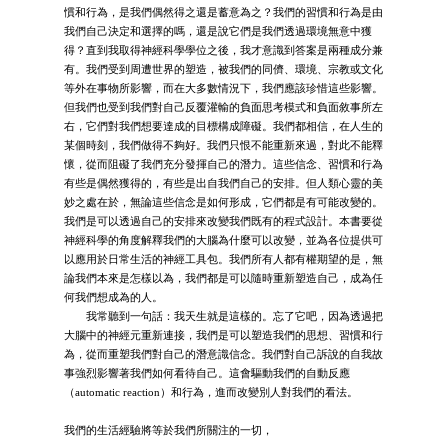
慣和行為，是我們偶然得之還是蓄意為之？我們的習慣和行為是由
我們自己決定和選擇的嗎，還是說它們是我們透過環境無意中獲
得？直到我取得神經科學學位之後，我才意識到答案是兩種成分兼
有。我們受到周遭世界的塑造，被我們的同儕、環境、宗教或文化
等外在事物所影響，而在大多數情況下，我們應該珍惜這些影響。
但我們也受到我們對自己反覆灌輸的負面思考模式和負面敘事所左
右，它們對我們想要達成的目標構成障礙。我們都相信，在人生的
某個時刻，我們做得不夠好。我們只恨不能重新來過，對此不能釋
懷，從而阻礙了我們充分發揮自己的潛力。這些信念、習慣和行為
有些是偶然獲得的，有些是出自我們自己的安排。但人類心靈的美
妙之處在於，無論這些信念是如何形成，它們都是有可能改變的。
我們是可以透過自己的安排來改變我們既有的程式設計。本書要從
神經科學的角度解釋我們的大腦為什麼可以改變，並為各位提供可
以應用於日常生活的神經工具包。我們所有人都有權期望的是，無
論我們本來是怎樣以為，我們都是可以隨時重新塑造自己，成為任
何我們想成為的人。
我常聽到一句話：我天生就是這樣的。忘了它吧，因為透過把
大腦中的神經元重新連接，我們是可以塑造我們的思想、習慣和行
為，從而重塑我們對自己的潛意識信念。我們對自己訴說的自我故
事強烈影響著我們如何看待自己。這會驅動我們的自動反應
（automatic reaction）和行為，進而改變別人對我們的看法。
我們的生活經驗將等於我們所關注的一切，