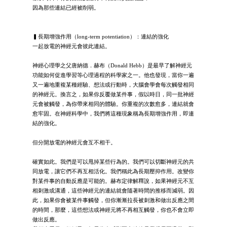
因為那些連結已經被削弱。
▍長期增強作用（long-term potentiation）：連結的強化
一起放電的神經元會彼此連結。
神經心理學之父唐納德．赫布（Donald Hebb）是最早了解神經元
功能如何促進學習等心理過程的科學家之一。他也發現，當你一遍
又一遍地重複某種經驗、想法或行動時，大腦會學會每次觸發相同
的神經元。換言之，如果你反覆做某件事，假以時日，同一批神經
元會被觸發，為你帶來相同的體驗。你重複的次數愈多，連結就會
愈牢固。在神經科學中，我們將這種現象稱為長期增強作用，即連
結的強化。
但分開放電的神經元會互不相干。
確實如此。我們是可以甩掉某些行為的。我們可以切斷神經元的共
同放電，讓它們不再互相活化。我們稱此為長期壓抑作用。改變你
對某件事的自動反應是可能的。赫布定律解釋說，如果神經元不互
相刺激或溝通，這些神經元的連結就會隨著時間的推移而減弱。因
此，如果你會被某件事觸發，但你漸漸拉長被刺激和做出反應之間
的時間，那麼，這些想法或神經元將不再相互觸發，你也不會立即
做出反應。