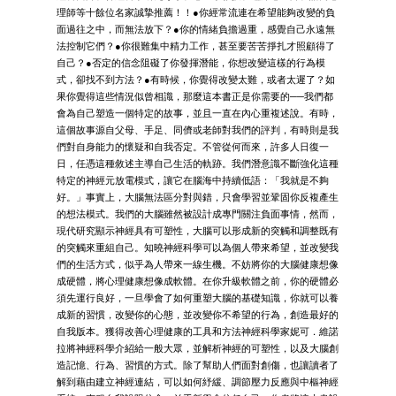
理師等十餘位名家誠摯推薦！！●你經常流連在希望能夠改變的負
面過往之中，而無法放下？●你的情緒負擔過重，感覺自己永遠無
法控制它們？●你很難集中精力工作，甚至要苦苦掙扎才照顧得了
自己？●否定的信念阻礙了你發揮潛能，你想改變這樣的行為模
式，卻找不到方法？●有時候，你覺得改變太難，或者太遲了？如
果你覺得這些情況似曾相識，那麼這本書正是你需要的──我們都
會為自己塑造一個特定的故事，並且一直在內心重複述說。有時，
這個故事源自父母、手足、同儕或老師對我們的評判，有時則是我
們對自身能力的懷疑和自我否定。不管從何而來，許多人日復一
日，任憑這種敘述主導自己生活的軌跡。我們潛意識不斷強化這種
特定的神經元放電模式，讓它在腦海中持續低語：「我就是不夠
好。」事實上，大腦無法區分對與錯，只會學習並鞏固你反複產生
的想法模式。我們的大腦雖然被設計成專門關注負面事情，然而，
現代研究顯示神經具有可塑性，大腦可以形成新的突觸和調整既有
的突觸來重組自己。知曉神經科學可以為個人帶來希望，並改變我
們的生活方式，似乎為人帶來一線生機。不妨將你的大腦健康想像
成硬體，將心理健康想像成軟體。在你升級軟體之前，你的硬體必
須先運行良好，一旦學會了如何重塑大腦的基礎知識，你就可以養
成新的習慣，改變你的心態，並改變你不希望的行為，創造最好的
自我版本。獲得改善心理健康的工具和方法神經科學家妮可．維諾
拉將神經科學介紹給一般大眾，並解析神經的可塑性，以及大腦創
造記憶、行為、習慣的方式。除了幫助人們面對創傷，也讓讀者了
解到藉由建立神經連結，可以如何紓緩、調節壓力反應與中樞神經