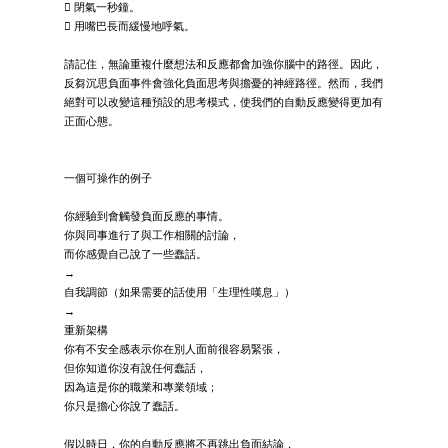
 閉氣一秒鐘。
 用嘴巴長而緩慢地呼氣。
請記住，無論重複什麼想法和反應都會加強你腦中的路徑。因此，
反芻沉思負面事件會強化負面思考與擔憂的神經路徑。然而，我們
絕對可以改變這種預設的思考模式，使我們的自動反應變得更加有
正面心態。
一個可操作的例子
你經驗到會觸發負面反應的事情。
你與同事進行了與工作相關的討論，
而你感覺自己說了一些蠢話。
→
自我調節（如果需要的話使用「生理性嘆息」）
→
重新架構
你有不安全感表示你在別人面前很容易緊張，
但你知道你沒有說任何蠢話，
因為這是你的職業和專業領域；
你只是擔心你說了蠢話。
假以時日，你的自動反應將不再跳出負面結論，