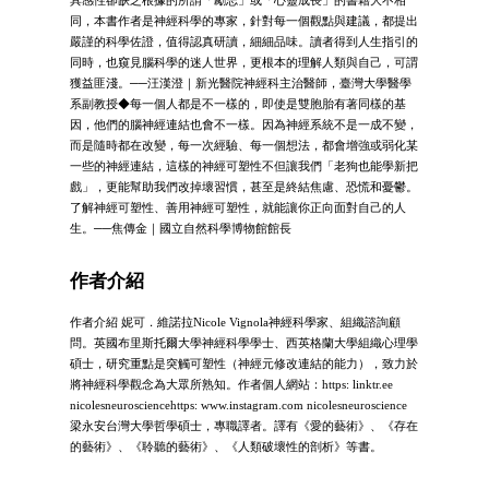
同，本書作者是神經科學的專家，針對每一個觀點與建議，都提出
嚴謹的科學佐證，值得認真研讀，細細品味。讀者得到人生指引的
同時，也窺見腦科學的迷人世界，更根本的理解人類與自己，可謂
獲益匪淺。──汪漢澄｜新光醫院神經科主治醫師，臺灣大學醫學
系副教授◆每一個人都是不一樣的，即使是雙胞胎有著同樣的基
因，他們的腦神經連結也會不一樣。因為神經系統不是一成不變，
而是隨時都在改變，每一次經驗、每一個想法，都會增強或弱化某
一些的神經連結，這樣的神經可塑性不但讓我們「老狗也能學新把
戲」，更能幫助我們改掉壞習慣，甚至是終結焦慮、恐慌和憂鬱。
了解神經可塑性、善用神經可塑性，就能讓你正向面對自己的人
生。──焦傳金｜國立自然科學博物館館長
作者介紹
作者介紹 妮可．維諾拉Nicole Vignola神經科學家、組織諮詢顧
問。英國布里斯托爾大學神經科學學士、西英格蘭大學組織心理學
碩士，研究重點是突觸可塑性（神經元修改連結的能力），致力於
將神經科學觀念為大眾所熟知。作者個人網站：https: linktr.ee
nicolesneurosciencehttps: www.instagram.com nicolesneuroscience
梁永安台灣大學哲學碩士，專職譯者。譯有《愛的藝術》、《存在
的藝術》、《聆聽的藝術》、《人類破壞性的剖析》等書。