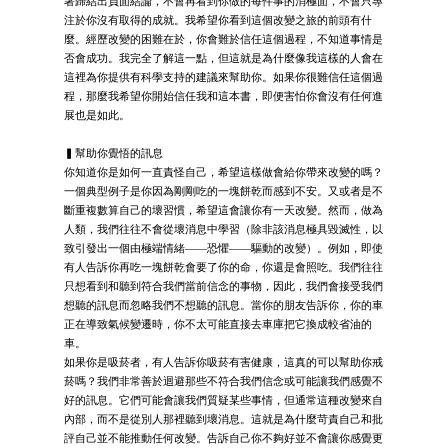
著歸結出負面結論，不會再看到你做的每件事的消極面，不會只專
注於你沒有取得的成就。我希望你看到這個改變之旅的前頭有什
麼。經歷改變的困難在於，你會難於信任這個過程，不知道事情是
否會成功。我完全了解這一點，但這就是為什麼像我這樣的人會在
這裡為你提供有科學支持的建議來幫助你。如果你很難信任這個過
程，那麼我希望你開始信任我和這本書，即便害怕你會沒有任何進
展也是如此。
▍幫助你覺悟的訊息
你知道你是如何一直責怪自己，希望這樣做會給你帶來改變的嗎？
一個典型例子是你因為剛剛吃的一塊餅乾而感到不安。又或者是不
斷重複數算自己的壞習慣，希望這會讓你有一天改變。然而，做為
人類，我們往往不會從壞消息中學習（除非該消息極具毀滅性，以
致引發出一個由極端情緒——恐懼——驅動的改變）。例如，即使
有人告訴你再吃一塊餅乾會要了你的命，你還是會照吃。我們往往
只想看到和聽到符合我們當前信念的事物，因此，我們會接受我們
想聽的訊息而忽略我們不想聽的訊息。當你的朋友告訴你，你的車
正在導致氣候變遷時，你不太可能直接去車庫把它換成較省油的
車。
如果你是吸菸者，有人告訴你吸菸有害健康，這真的可以幫助你戒
菸嗎？我們非常善於迴避那些不符合我們信念或可能讓我們感覺不
好的訊息。它們可能會讓我們質疑某些事情，但通常這種改變來自
內部，而不是從別人那裡聽到壞消息。這就是為什麼苛責自己和批
評自己並不能推動任何改變。告訴自己你不夠好並不會讓你感覺更