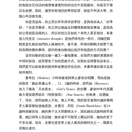
的負面自言自語的循環會滲透到你的信念中並阻礙你。你甚至不嘗
試去改變。因此，儘管你有強烈的學習欲望，卻從不申請大學。你
擔心申請會失敗。
你是否認為，你之所以常常與伴侶爭辯，是因為你為人「好爭
辯」？你是否覺得，你之所以無論去到哪裡都會製造事端，是因為
你父母就是這樣的人，所以你也注定如此？有些人甚至相信，有著
侵入性意念（intrusive thought）是他們本性的一部分，消極悲觀
態度是扎根於他們的人格個性中。會不會，即便你剛剛才經歷了值
得高興快樂的事情，卻仍然會自動地以批評和負面的方式回應？
這些自動的想法被一遍又一遍地重複，在我們大腦的溝通路徑
中得到加強，從而塑造了你的思維方式。但我在這裡要告訴各位，
我們是可以創造新的路徑和改變這些信念的。本書準備你展示這是
如何做到。
夏奇拉（Shakira）小時候被老師禁止參加合唱團，理由是她
的顫音「聽起來像山羊」。12、3歲的時候，碧昂絲（Beyonce）
加入了稱為「天命真女」（Girl’s Tyme）的女團，參加90年代美國
最大電視選秀節目《明星搜尋》（Star Search）的角逐，但選輸
了。現在，碧昂絲無人不知、無人不曉。我想甚至連我90歲的葡萄
牙人鄰居都知道她是誰。吉賽兒．邦臣（Gisele Bündchen）在14
歲時就被告知，她的鼻子太大而眼睛太小，因此她在試鏡時經常落
選。她記得有人告訴她，她永遠不可能登上雜誌封面，她由此有了
不安全感。現在，吉賽兒是世界上收入最高的模特兒之一，職業生
涯無比成功。