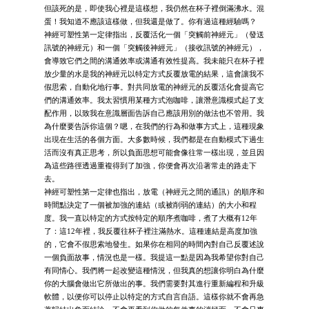
但該死的是，即使我心裡是這樣想，我仍然在杯子裡倒滿沸水。混
蛋！我知道不應該這樣做，但我還是做了。你有過這種經驗嗎？
神經可塑性第一定律指出，反覆活化一個「突觸前神經元」（發送
訊號的神經元）和一個「突觸後神經元」（接收訊號的神經元），
會導致它們之間的溝通效率或溝通有效性提高。我未能只在杯子裡
放少量的水是我的神經元以特定方式反覆放電的結果，這會讓我不
假思索，自動化地行事。對共同放電的神經元的反覆活化會提高它
們的溝通效率。我太習慣用某種方式泡咖啡，讓潛意識模式起了支
配作用，以致我在意識層面告訴自己應該用別的做法也不管用。我
為什麼要告訴你這個？嗯，在我們的行為和做事方式上，這種現象
出現在生活的各個方面。大多數時候，我們都是在自動模式下過生
活而沒有真正思考，所以負面思想可能會像往常一樣出現，並且因
為這些路徑透過重複得到了加強，你便會再次沿著常走的路走下
去。
神經可塑性第一定律也指出，放電（神經元之間的通訊）的順序和
時間點決定了一個被加強的連結（或被削弱的連結）的大小和程
度。我一直以特定的方式按特定的順序煮咖啡，煮了大概有12年
了：這12年裡，我反覆往杯子裡注滿熱水。這種連結是高度加強
的，它會不假思索地發生。如果你在相同的時間內對自己反覆述說
一個負面故事，情況也是一樣。我提這一點是因為我希望你對自己
有同情心。我們將一起改變這種情況，但我真的想讓你明白為什麼
你的大腦會做出它所做出的事。我們需要對其進行重新編程和升級
軟體，以便你可以停止以特定的方式自言自語。這樣你就不會再急