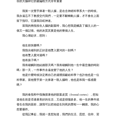
你的大腦和它的被編程方式非常重要
我第一次雙手捧著一顆人腦，是在念神經科學系大一的時候。
我永遠忘不了教授交代我們，一定要不斷轉動人腦，才不會在上面
留下指印。它讓我目眩神迷。
當我的拇指按在人腦的顳葉時，我心想我是觸及了腦主人的一
個又一個記憶。他的灰質其實是他的整個人生。
我心潮起伏，想到︰
他生前快樂嗎？
我指尖碰到的正好是他墜入愛河的一刻嗎？
他有墜入愛河過嗎？
他有孩子嗎？
我有碰觸到他結婚那天嗎？我有碰觸到他一生中最悲傷的時刻
嗎︰那一天，一件事件永遠改變了他的人生？
他是什麼時候決定將自己的遺體捐獻給科學？也許他也是一位
科學家。當他雙手第一次捧著一顆人腦時，他也是和我一樣感覺
嗎？
我的食指和中指撫摸著他的額葉皮質（frontal cortex），想知
道他生前是否過著美好的生活，又或是煩惱多多。他一生的事件就
發生在我的面前，讓我可以把他從生到死的歷程一一觸摸。我的心
想要爆炸。
從我記事起，我就一直想知道，我們的生活、思想、信仰、習