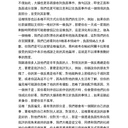
不僅如此，大腦也更容易接收到負面事件。換句話說，即使正面和
負面成分並陳，我們也更可能注意和記住負面事件或一個情境的負
面部分，並受到其影響。
這種情形也以各種不同方式出現在我們的生活中。例如，如果你的
社群媒體貼文得到一堆好評和一條負評，那麼你在一天或一星期的
剩餘時間裡很可能都會惦記住這條負評。這是演化有以致之。做為
一個物種，我們必須對潛在的威脅和危險高度敏感，這對我們的生
存至關重要。我們已經看到在8種基本情緒中，負面情緒占大多
數。但我們是可以改變這種偏見的。喬科維奇在輸給阿爾卡拉斯後
接受的採訪中表示他感謝之前的其他贏球，這就是不以壞事推翻好
事的態度。
我聽過很多人說他們是非常負面的人，對情況的第一個反應總是怨
尤，要麼是批評自己，要麼是批評別人。例如，你聽說你的朋友升
職了，你的第一個反應是他不配，對他能夠坐上那樣的位子感到震
驚。或者你認為這不公平，因為你對他的個人生活有了解。但你的
偏見極可能讓你忽略了他的所有優點，忽略了讓他配升職原因。另
一個例子是，當你看到伴侶以前伴侶的照片時，你會覺得他們比你
強或比你好看。我們的大腦喜歡專注於負面的事情上，如果這聽起
來像你，那麼你並不孤單。
這種「負面偏見」最有害的部分是，我們都會有一個關於自己的故
事，重複地對自己和對別人述說。對某些人，這種重複述說的故事
是好的，對他們有利，但對另一些人，那是一個透過負面性和自我
批評的視角來維持的故事。我們大概是從父母、同儕和我們的社經
地位中獲得這個故事。你大概是透過觀察父母的做事方式而學會這