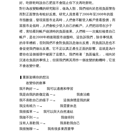
好。吃餅乾時說自己肥並不會阻止你下次再吃餅乾。
對行為改變動機的研究顯示，做為人類，我們傾向於忽視負面警告
而對正面警告有較好反應。研究人員查看了2006年至2008年的股
市指數值，發現當股市走高時，人們會不斷登入帳戶查看股價，而
當股市走低時，人們會較少登入自己的帳戶。人們把頭埋在沙子
裡，害怕看到帳戶崩潰時的負面後果。人們唯一一次瘋狂檢查自己
帳戶，是在2008年稍後期股市崩盤時。這告訴我們，除非事情真
的非常糟糕，否則我們不會對負面訊息做出反應，而負面訊息也不
會促使我們做出反應。它不足以真正產生正面的影響。這就是為什
麼你在這個循環中被困了這麼久。我們有著「負面偏見」，傾向於
沉迷在負面的事情上，但當我們將其用作一個改變的動機時，它並
不會改變什麼。
▍重新架構你的想法
改變你的敘事
我不夠好 ─→ 我可以適應和學習
我是由我的創傷定義 ─→ 我會治癒
我不喜歡自己的樣子 ─→ 這個身體是我的家
我沒有精力 ─→ 我需要休息
我很孤單 ─→ 我可以與大自然連結
我做不到 ─→ 我做得到
沒有人喜歡我 ─→ 我喜歡我自己
我很無聊 ─→ 我有很多東西要學