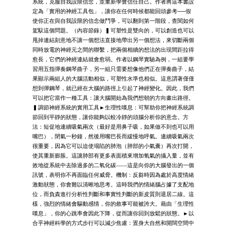
系統，克服自我設限信念，並重新學會信任自己。作者將這本書設
定為「實用的神經工具包」，讓你在任何時候都能回頭參考──假
使你正在與自我設限的信念做鬥爭，可以翻到第一階段，查閱如何
駕馭這個問題。（內容節錄）▍可塑性是雙向的，可以創造也可以
甩掉連結刻意地不讓一個想法直接地帶出另一個想法，來切斷兩個
同時放電的神經元之間的聯繫，把兩個相續的想法的出現間距拉得
愈長，它們的神經連結就會愈弱。作者以鋼琴實驗為例，一組要學
習用五指彈奏鋼琴曲子，另一組只需要想像他們正在彈奏曲子，結
果顯示兩組人的大腦活動相似，可塑性水準也相似。這意謂著僅僅
想到彈鋼琴，就已經在大腦的路徑上引起了神經變化。因此，我們
可以把它當作一種工具：讓大腦開始為我們想朝的方向畫出路徑。
▍調節神經系統的實用工具►生理性嘆息：可幫助你把神經系統調
節回到平靜的狀態，讓你能夠以較冷靜的頭腦分析你的意念。方
法：短促地連續吸氣兩次（最好是用鼻子吸，如果做不到也可以用
嘴巴），閉氣一秒鐘，然後用嘴巴長而緩慢地呼氣。連續吸氣兩次
很重要，因為它可以迫使塌陷的肺泡（肺部的小氣囊）再次打開，
使其重新膨脹。這讓肺部有更多表面積來增加氧氣的攝入量，並有
效地從系統中去除過多的二氧化碳——這是向你的大腦發出的一個
訊號，表明你不再面臨任何威脅。機制：反芻時因為處於高度情緒
激動狀態，你會難以清晰地思考。這時我們的情緒腦占據了支配地
位，而負責進行分析性判斷和事實性判斷的新皮質則退居二線。這
樣，強烈的情緒會驅動感情，你的敘事可能被誇大。藉由「生理性
嘆息」，你的心跳率會因此下降，從而讓你回到放鬆的狀態。►以
合乎神經科學的方式步行可以減少焦慮：置身大自然和開闊空間中