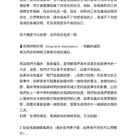
個故事，而它會嚴重阻礙了你現在的生活。例如，你母親對自己的
身體非常挑剔，現在你也是一樣。現在，你對自己有這畫地自限的
信念，它們牽制住你，讓你成為不了你想成為的人，達成不了你想
達成的各種目標。究其原因是你不相信自己。
但大腦是可以改變，這些信念也是一樣。
▍長期抑制作用（long-term depression）：突觸的減弱
無法同步的神經元會無法彼此連結。
承認我們大腦的「負面偏見」是理解我們為何流連在負面事件的一
大步，這樣，我們才可以著手改變自己，以後不再如此。
如果你沒有處於「戰鬥或逃跑狀態」（高壓力狀態）而是專注於正
面事件，你將更有可能重新架構你對一個情境的看法，改變你的心
態，最終導致你隨著時間的推移而減少受到負面事件的影響。記住
我們在上一章中學到的關於自我調節的知識：我們知道我們需要把
心靈保持在冷靜狀態才能改變我們的心態。如果你處於高度警覺狀
態，那麼在重新架構一個情境前，需要先使用其中一種調節自我的
工具。
利用「生理性嘆息」來調節你的神經系統。方法回顧：
 短促地連續吸氣兩次（最好是用鼻子吸，如果做不到也可以用嘴
巴）。