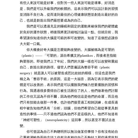
有些人來說可能是好事，但對另一些人來說可能是壞事。好消息
是，我們是可以升級我們的軟體的。這表示我們可以設計新的習慣
並消除不良行為，從而達到最佳的心理健康狀態並創造出最好的自
己，也就是創造出我們最想要成為的自己。
我們是可以透過充足的睡眠和固定的運動來確保我們的硬體處
於良好的運作狀態，稍後我將更詳細地討論這一點。但就目前，我
希望讓你知道你的大腦是可鍛的和可改變的。知道了這個想必讓你
大大鬆一口氣。
你大概會好奇大腦是怎麼能夠改變的。大腦被稱為是可塑的
（plastic）—— 「可塑的」源自希臘文的plastikos，而後者意指能
夠塑形的。即使我們上了年紀，我們的大腦一樣也可以改變和重組
自己，創造出新的路徑。儘管人們普遍認為整容手術（plastic
surgery）就是讓人可以被塑造成芭比娃娃的模樣，但這也是我們
稱之為「整容手術」的原因。這是一大福音，因為它表示我們的硬
體是可以改善的，表示我們是可以擺脫我們極力想要擺脫的習慣和
行為。我遇過很多覺得自己被生活困住了的人，他們做著他們討厭
的工作但又認為不得不爾，因為他們相信這是他們的命運，而且他
們只有技能去做那一件事。也許他們接受過工程師訓練，在成長過
程中被告知他們具有「分析」頭腦，但他們希望自己能從事更具創
造性的事情——只不過他們認為他們不是這樣的人。他們不知道有
「神經可塑性」（neuroplasticity）這回事，所以甚至不嘗試去改
變。
你可曾認為自己不夠聰明所以無法做某些事情？你有沒有給自
己重複灌輸負面的念頭？你有沒有相信自己不夠好？那些過度批判