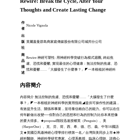
Rewire: Break the Cycle, Alter Your
Thoughts and Create Lasting Change
作
Nicole Vignola
者
出
版
英屬蓋曼群島商家庭傳媒股份有限公司城邦分公司
社
商
Rewire-神經可塑性: 用神經科學突破行為模式迴圈, 終結焦
品
慮、恐慌和憂鬱, 實現最佳的心理健康：無法控制的焦慮、恐
描
慌和憂鬱……「大腦發生了什麼事？」◤一本根植於神經科
述
內容簡介
內容簡介 無法控制的焦慮、恐慌和憂鬱……「大腦發生了什麼
事？」◤一本根植於神經科學的實用指南◢提供可操作性的建議，
有效提升生活、關係和事業，並培養信賴自己的能力。你可以在任
何年齡做出改變──你對自己的思想和行為的控制力比你本來想像
的要大得多。★proposal階段迅速授權英（Penguin）、美
（HarperOne）、克、芬、荷、西、希、德、巴、義、中等16國語
文★英國亞馬遜神經心理學排行榜第一名／台灣與美同步上市★神
經科醫師、神經科學研究專家、心理系教授、臨床心理師、諮商心