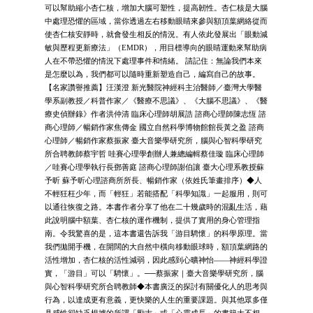
可以幫助縮小杏仁核，增加大腦可塑性，提高韌性。杏仁核是大腦
中處理恐懼的區域，當你透過左右移動眼睛來參與額頂葉網絡從而
使杏仁核安靜時，就會發生相反的情況。有人依此發展出「眼動減
敏與歷程更新療法」（EMDR），用目標導向的眼睛運動來幫助病
人在不帶恐懼的情況下處理事件和情緒。 請記住：無論我們本來
是怎麼以為，我們都可以隨時重新塑造自己，編寫自己的故事。
【名家讚譽推薦】汪漢澄 新光醫院神經科主治醫師／臺灣大學醫
學系副教授／科普作家／《醫療不思議》、《大腦不思議》、《醫
療史偵辦錄》作者洪仲清 臨床心理師胡展誥 諮商心理師陳志恆 諮
商心理師／暢銷作家焦傳金 國立自然科學博物館館長黃之盈 諮商
心理師／暢銷作家蔡振家 臺大音樂學研究所，腦與心智科學研究
所合聘教師蔡宇哲 哇賽心理學創辦人兼總編輯蔡佳璇 臨床心理師
／哇賽心理學執行長鄧善庭 諮商心理師謝伯讓 臺大心理系教授蘇
予昕 蘇予昕心理諮商所所長、暢銷作家（依姓氏筆畫排序）◆人
不輕狂枉少年，而「輕狂」若能搭配「科學知識」一起服用，則可
以通往恢復之路。本書作者分享了他在二十幾歲時的混亂生活，藉
此說明腦中額葉、杏仁核的運作機制，提供了實用的身心管理指
南。令我驚喜的是，這本書還告訴我「游目騁懷」的科學原理。當
我們拋開手機，在開闊的大自然中橫向移動眼球時，額頂葉網路的
活性增加，杏仁核的活性減弱，因此感到心曠神怡——神經科學證
實，「游目」可以「騁懷」。──蔡振家｜臺大音樂學研究所，腦
與心智科學研究所合聘教師◆本書廣泛的探討有關優化人的思考與
行為，以達成更有意義，更快樂的人生的重要課題。與其他眾多僅
具感性卻缺乏根據的所謂「勵志」或「心靈成長」的書籍大不相