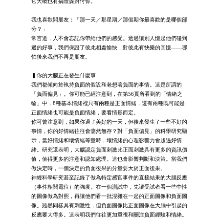
它大概也有搞陰謀對付你。
我也喜歡問朋友：「那一天／那星期／那假期你最喜歡的是哪個部
分？」
常言道，人不會忘記你帶給他們的感受。透過讓別人憶起他們碰到
過的好事，我們保證了彼此相處愉快，對彼此有快樂的回憶——哪
怕後來我們不再是朋友。
▍你的大腦正在發生什麼事
我們都傾向於執持負面的假設和老想著負面的事情。這是所謂的
「負面偏見」。你可能已經注意到，在第56頁所看到的「情緒之
輪」中，8種基本情緒裡只有兩種是正面情緒，還有兩種既可能是
正面情緒也可能是負面情緒，要看情形而定。
你可曾注意到，如果你過了美好的一天，但後來發生了一些不好的
事情，你的好情緒往往會蕩然無存？對「負面偏見」的科學研究顯
示，當好情緒和壞情緒等量時，壞情緒的心理影響力會超過好情
緒。研究還表明，大腦認定負面刺激比正面刺激具有更多的資訊價
值，值得更多的注意和認知處理。這也會影響判斷和決策。當我們
做決定時，一個決定的負面後果的分量要大於正面後果。
神經科學研究甚至記錄了做為特定感官事件的直接結果的大腦反應
（事件相關電位）的強度。在一個測試中，先讓受試者看一些中性
的圖像做為對照，再讓他們看一批混雜在一起的正面圖像和負面圖
像。雖然同樣具有刺激性，但負面圖像比正面圖像在大腦中引起的
反應要大得多。這表明我們往往更加重視和關注負面經驗和情緒。