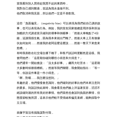
當我看到別人買得起我買不起的東西時，
我對自己感到難過，並認為我永遠做不到。
他們取消和我見面，所以他們一定是不喜歡我。
這些「負面偏見」（negativity bias）可以表現為我們給自己講的故
事，也可以表現為行為。例如，我的室友回家後總是用誇張和添油
加醋的方式講述當天碰到的壞事和倒楣事：「然後火車晚點了4分
鐘，這讓我很生氣，因為我本來就出門晚了。然後火車上又有個傢
伙如何如何……然後我的老闆這麼這麼說……然後一整天下來愈來
愈糟。」
有時我喜歡在社交場合播下種子，和客戶談話時更斷然是這樣。我
會問他們：「這星期你碰到哪些小得意和大得意？」
他們通常一開始會說：「沒太多好事。」繼而大吐苦水：「這星期
大多數時候都很糟糕。」然後等我們聊開，我會開始指出：「等一
等，你說這件事是一件小得意。」
「啊，對喔……我怎麼沒想到。」
有趣的是，他們慢慢會意識到，他們碰到的好事比他們本來注意到
的要多。到談話快結束時，我會看見他們臉上洋溢著笑容，滔滔不
絕談碰到過的所有美好的事情。他們當然也會談到負面的事情，但
態度卻較無所謂，這表示他們較不受情緒和偏見束縛，能夠採取中
立立場。
就像宇宙沒有搞陰謀對付我，