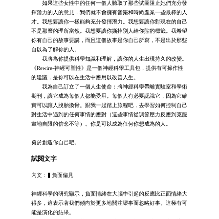
如果這些女性中的任何一個人聽取了那些試圖阻止她們充分發
揮潛力的人的意見，我們就不會擁有音樂和時尚產業一些最棒的人
才。我想要讓你一樣能夠充分發揮潛力。我想要讓你對現在的自己
不是那麼的理所當然。我想要讓你撕掉別人給你貼的標籤。我希望
你有自己的故事要講，而且這個故事是你自己所寫，不是出於那些
自以為了解你的人。
我將為你提供科學知識和理解，讓你的人生出現持久的改變。
《Rewire-神經可塑性》是一個神經科學工具包，提供有可操作性
的建議，是你可以在生活中應用以改善人生。
我為自己訂立了一個人生使命：將神經科學帶離實驗室和學術
期刊，讓它成為每個人都能受用。每個人有必要認識它，因為它確
實可以讓人脫胎換骨。跟我一起踏上旅程吧，去學習如何控制自己
對生活中遇到的任何事情的應對（這些事情從調節壓力反應到克服
畫地自限的信念不等）。你是可以成為任何你想成為的人。
勇於創造你自己吧。
試閱文字
內文 : ▍負面偏見
神經科學的研究顯示，負面情緒在大腦中引起的反應比正面情緒大
得多，這表示著我們傾向於更多地關注壞事而忽略好事。這極有可
能是演化的結果。