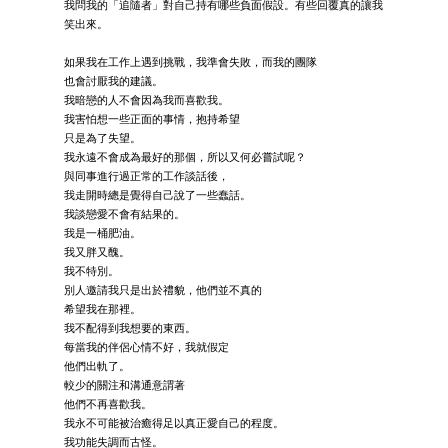
我問我的「追隨者」對自己持有哪些負面假設。有些回覆真的讓我
笑出來。
如果我在工作上遇到挑戰，我準會失敗，而我的團隊
也會討厭我的建議。
我暗戀的人不會因為我而喜歡我。
我害怕想一些正面的事情，抱持希望
只是為了失望。
我永遠不會成為最好的那個，所以又何必嘗試呢？
與同事進行過正常的工作談話後，
我走開時總是覺得自己說了一些蠢話。
我談戀愛不會有結果的。
我是一桶肥油。
我又胖又醜。
我不特別。
別人邀請我只是出於禮貌，他們並不真的
希望我在那裡。
我不配得到我想要的東西。
每當我的伴侶心情不好，我就假定
他們出軌了。
較少的關注和溝通意謂著
他們不再喜歡我。
我永不可能被治癒得足以真正愛自己的程度。
我功能失調而古怪。