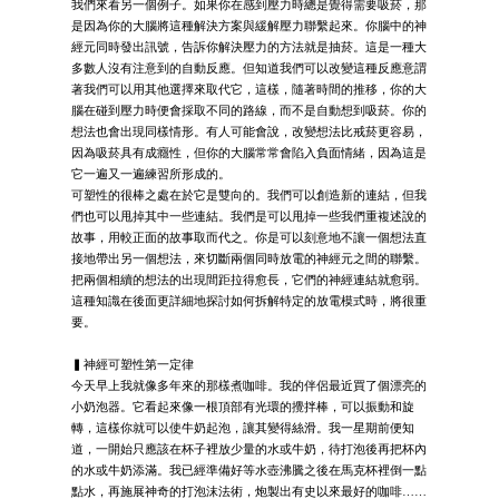
我們來看另一個例子。如果你在感到壓力時總是覺得需要吸菸，那
是因為你的大腦將這種解決方案與緩解壓力聯繫起來。你腦中的神
經元同時發出訊號，告訴你解決壓力的方法就是抽菸。這是一種大
多數人沒有注意到的自動反應。但知道我們可以改變這種反應意謂
著我們可以用其他選擇來取代它，這樣，隨著時間的推移，你的大
腦在碰到壓力時便會採取不同的路線，而不是自動想到吸菸。你的
想法也會出現同樣情形。有人可能會說，改變想法比戒菸更容易，
因為吸菸具有成癮性，但你的大腦常常會陷入負面情緒，因為這是
它一遍又一遍練習所形成的。
可塑性的很棒之處在於它是雙向的。我們可以創造新的連結，但我
們也可以甩掉其中一些連結。我們是可以甩掉一些我們重複述說的
故事，用較正面的故事取而代之。你是可以刻意地不讓一個想法直
接地帶出另一個想法，來切斷兩個同時放電的神經元之間的聯繫。
把兩個相續的想法的出現間距拉得愈長，它們的神經連結就愈弱。
這種知識在後面更詳細地探討如何拆解特定的放電模式時，將很重
要。
▍神經可塑性第一定律
今天早上我就像多年來的那樣煮咖啡。我的伴侶最近買了個漂亮的
小奶泡器。它看起來像一根頂部有光環的攪拌棒，可以振動和旋
轉，這樣你就可以使牛奶起泡，讓其變得絲滑。我一星期前便知
道，一開始只應該在杯子裡放少量的水或牛奶，待打泡後再把杯內
的水或牛奶添滿。我已經準備好等水壺沸騰之後在馬克杯裡倒一點
點水，再施展神奇的打泡沫法術，炮製出有史以來最好的咖啡……