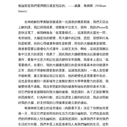
無論那是我們選擇關注還是預設的。——威廉．詹姆斯（William
James）
在神經解剖學實驗室聽過第一次講座的幾星期後，我們又回去
上解剖課。我記得我很累，很難集中注意力。當時，我的iPhone也
是快沒電了，催我轉換為「低電量模式」。這讓我再次靈光一閃，
有所頓悟。大腦是你的硬體，而大腦中的記憶、思想、習慣和行為
則是軟體。你的心理健康和個性是軟體，而你的大腦健康是硬體。
兩者都需要以最優化方式運作，以相互支持。啊哈，這就是我難以
集中注意力的原因！我累了，因此我的大腦硬體無法以最優化狀態
運作，要集中注意力和記住資訊變得非常困難。我基本上是以「低
電量模式」在運行。我的大腦優先關注的是保持最基本的功能運作
正常，因此不理會軟體更新的需要。這讓我意識到，一個人若想要
升級軟體、建立新連結並記住資訊，他的硬體也是需要運作良好。
這也是我在搬到一座新城市之後難於應付大學學業壓力的原因。我
被壓得透不過氣。我沒有照顧到我的健康和福祉的那些基本方面，
但它們卻會直接關係到我大腦的健康。我意識到，為了正面影響我
的思維模式、行為和行動，並記住課堂上聽到的訊息，我必須照顧
好我的大腦，好支持我的心理健康並建立新的連結。
每個神經元建立的這些連結（肉眼看不見）決定了你將如何度
過一天，而且它們是按照你的生活方式進行編程的。它們也是由我
們的同儕和前人預先編程的。這讓我意識到，如果我們不掌控我們
生活的方向盤，我們本質上就是過著別人為我們編程的生活。這對