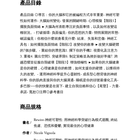
產品目錄
產品目錄 ◎導言：你的大腦和它的被編程方式非常重要- 神經可塑
性如何運作- 大腦如何變化- 發展的關鍵時期- 心理模擬【階段1】
擺脫負面情緒 ►大腦為何喜歡專注於負面事情，以及如何改變這
種狀況。- 打破循環- 負面偏見- 你的思想的力量- 悄悄展開的常態-
確認偏見︰你相信什麼就會看見什麼- 結束、失落和悲傷- 神經工
具包：如何擺脫負面情緒【階段2】改變你的敘事 ►改變大腦硬體
的7個步驟。- 重組你的潛意識1. 擱下你的手機2. 視覺化及注意力
3. 重複4. 騰出空間5. 突破界限6. 制定策略並為挫折做好準備7. 跨
越恐懼並征服自我破壞【階段3】增強積極性 ►如果你的大腦健康
是你的硬體，心理健康是你的軟體，如何支援你的硬體，以獲得持
久的改變。- 運用神經科學提升心靈韌性- 成長型心態背後的神經
科學- 你的肌肉直接與你的大腦溝通- 睡眠是你的頭號最優化工具-
多巴胺──你的快樂是在當下- 建立自我信賴和信心【尾聲】- 力量-
承諾- 寬恕◎注釋◎參考書目
商品規格
Rewire-神經可塑性: 用神經科學突破行為模式迴圈, 終結
書名 /
焦慮、恐慌和憂鬱, 實現最佳的心理健康
作者 /
Nicole Vignola
Rewire-神經可塑性: 用神經科學突破行為模式迴圈, 終結