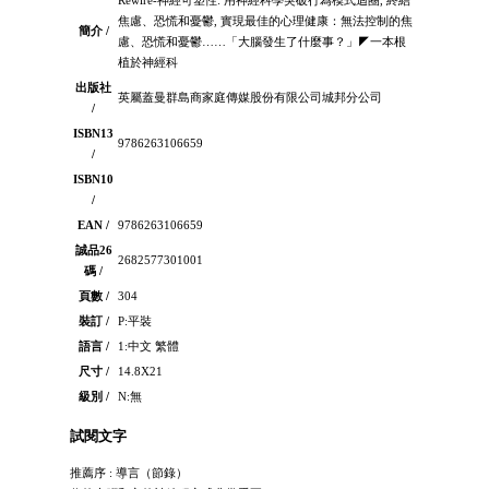
焦慮、恐慌和憂鬱, 實現最佳的心理健康：無法控制的焦
簡介 /
慮、恐慌和憂鬱……「大腦發生了什麼事？」◤一本根
植於神經科
出版社
英屬蓋曼群島商家庭傳媒股份有限公司城邦分公司
/
ISBN13
9786263106659
/
ISBN10
/
EAN /
9786263106659
誠品26
2682577301001
碼 /
頁數 /
304
裝訂 /
P:平裝
語言 /
1:中文 繁體
尺寸 /
14.8X21
級別 /
N:無
試閱文字
推薦序 : 導言（節錄）