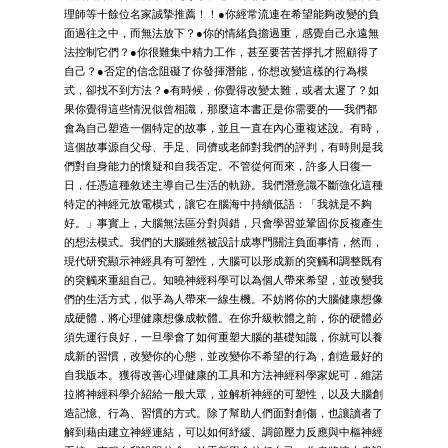
理師等十餘位名家誠摯推薦！！●你經常流連在希望能夠改變的負
面過往之中，而無法放下？●你的情緒負擔過重，感覺自己永遠無
法控制它們？●你很難集中精力工作，甚至要苦苦掙扎才照顧得了
自己？●否定的信念阻礙了你發揮潛能，你想改變這樣的行為模
式，卻找不到方法？●有時候，你覺得改變太難，或者太遲了？如
果你覺得這些情況似曾相識，那麼這本書正是你需要的──我們都
會為自己塑造一個特定的故事，並且一直在內心重複述說。有時，
這個故事源自父母、手足、同儕或老師對我們的評判，有時則是我
們對自身能力的懷疑和自我否定。不管從何而來，許多人日復一
日，任憑這種敘述主導自己生活的軌跡。我們潛意識不斷強化這種
特定的神經元放電模式，讓它在腦海中持續低語：「我就是不夠
好。」事實上，大腦無法區分對與錯，只會學習並鞏固你反複產生
的想法模式。我們的大腦雖然被設計成專門關注負面事情，然而，
現代研究顯示神經具有可塑性，大腦可以形成新的突觸和調整既有
的突觸來重組自己。知曉神經科學可以為個人帶來希望，並改變我
們的生活方式，似乎為人帶來一線生機。不妨將你的大腦健康想像
成硬體，將心理健康想像成軟體。在你升級軟體之前，你的硬體必
須先運行良好，一旦學會了如何重塑大腦的基礎知識，你就可以養
成新的習慣，改變你的心態，並改變你不希望的行為，創造最好的
自我版本。獲得改善心理健康的工具和方法神經科學家妮可．維諾
拉將神經科學介紹給一般大眾，並解析神經的可塑性，以及大腦創
造記憶、行為、習慣的方式。除了幫助人們面對創傷，也讓讀者了
解到藉由建立神經連結，可以如何紓緩、調節壓力反應與中樞神經