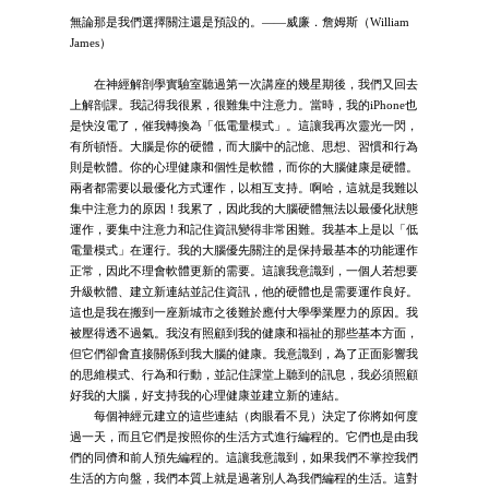
無論那是我們選擇關注還是預設的。——威廉．詹姆斯（William
James）
在神經解剖學實驗室聽過第一次講座的幾星期後，我們又回去
上解剖課。我記得我很累，很難集中注意力。當時，我的iPhone也
是快沒電了，催我轉換為「低電量模式」。這讓我再次靈光一閃，
有所頓悟。大腦是你的硬體，而大腦中的記憶、思想、習慣和行為
則是軟體。你的心理健康和個性是軟體，而你的大腦健康是硬體。
兩者都需要以最優化方式運作，以相互支持。啊哈，這就是我難以
集中注意力的原因！我累了，因此我的大腦硬體無法以最優化狀態
運作，要集中注意力和記住資訊變得非常困難。我基本上是以「低
電量模式」在運行。我的大腦優先關注的是保持最基本的功能運作
正常，因此不理會軟體更新的需要。這讓我意識到，一個人若想要
升級軟體、建立新連結並記住資訊，他的硬體也是需要運作良好。
這也是我在搬到一座新城市之後難於應付大學學業壓力的原因。我
被壓得透不過氣。我沒有照顧到我的健康和福祉的那些基本方面，
但它們卻會直接關係到我大腦的健康。我意識到，為了正面影響我
的思維模式、行為和行動，並記住課堂上聽到的訊息，我必須照顧
好我的大腦，好支持我的心理健康並建立新的連結。
每個神經元建立的這些連結（肉眼看不見）決定了你將如何度
過一天，而且它們是按照你的生活方式進行編程的。它們也是由我
們的同儕和前人預先編程的。這讓我意識到，如果我們不掌控我們
生活的方向盤，我們本質上就是過著別人為我們編程的生活。這對