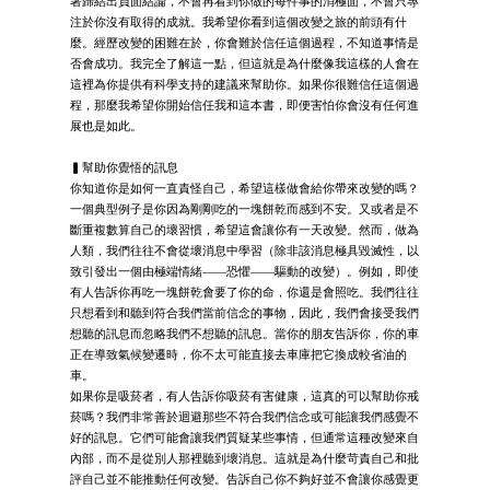
著歸結出負面結論，不會再看到你做的每件事的消極面，不會只專
注於你沒有取得的成就。我希望你看到這個改變之旅的前頭有什
麼。經歷改變的困難在於，你會難於信任這個過程，不知道事情是
否會成功。我完全了解這一點，但這就是為什麼像我這樣的人會在
這裡為你提供有科學支持的建議來幫助你。如果你很難信任這個過
程，那麼我希望你開始信任我和這本書，即便害怕你會沒有任何進
展也是如此。
▍幫助你覺悟的訊息
你知道你是如何一直責怪自己，希望這樣做會給你帶來改變的嗎？
一個典型例子是你因為剛剛吃的一塊餅乾而感到不安。又或者是不
斷重複數算自己的壞習慣，希望這會讓你有一天改變。然而，做為
人類，我們往往不會從壞消息中學習（除非該消息極具毀滅性，以
致引發出一個由極端情緒——恐懼——驅動的改變）。例如，即使
有人告訴你再吃一塊餅乾會要了你的命，你還是會照吃。我們往往
只想看到和聽到符合我們當前信念的事物，因此，我們會接受我們
想聽的訊息而忽略我們不想聽的訊息。當你的朋友告訴你，你的車
正在導致氣候變遷時，你不太可能直接去車庫把它換成較省油的
車。
如果你是吸菸者，有人告訴你吸菸有害健康，這真的可以幫助你戒
菸嗎？我們非常善於迴避那些不符合我們信念或可能讓我們感覺不
好的訊息。它們可能會讓我們質疑某些事情，但通常這種改變來自
內部，而不是從別人那裡聽到壞消息。這就是為什麼苛責自己和批
評自己並不能推動任何改變。告訴自己你不夠好並不會讓你感覺更