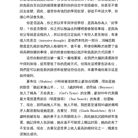
的負面自言自語的循環會滲透到你的信念中並阻礙你。你甚至不嘗
試去改變。因此，儘管你有強烈的學習欲望，卻從不申請大學。你
擔心申請會失敗。
你是否認為，你之所以常常與伴侶爭辯，是因為你為人「好爭
辯」？你是否覺得，你之所以無論去到哪裡都會製造事端，是因為
你父母就是這樣的人，所以你也注定如此？有些人甚至相信，有著
侵入性意念（intrusive thought）是他們本性的一部分，消極悲觀
態度是扎根於他們的人格個性中。會不會，即便你剛剛才經歷了值
得高興快樂的事情，卻仍然會自動地以批評和負面的方式回應？
這些自動的想法被一遍又一遍地重複，在我們大腦的溝通路徑
中得到加強，從而塑造了你的思維方式。但我在這裡要告訴各位，
我們是可以創造新的路徑和改變這些信念的。本書準備你展示這是
如何做到。
夏奇拉（Shakira）小時候被老師禁止參加合唱團，理由是她
的顫音「聽起來像山羊」。12、3歲的時候，碧昂絲（Beyonce）
加入了稱為「天命真女」（Girl’s Tyme）的女團，參加90年代美國
最大電視選秀節目《明星搜尋》（Star Search）的角逐，但選輸
了。現在，碧昂絲無人不知、無人不曉。我想甚至連我90歲的葡萄
牙人鄰居都知道她是誰。吉賽兒．邦臣（Gisele Bündchen）在14
歲時就被告知，她的鼻子太大而眼睛太小，因此她在試鏡時經常落
選。她記得有人告訴她，她永遠不可能登上雜誌封面，她由此有了
不安全感。現在，吉賽兒是世界上收入最高的模特兒之一，職業生
涯無比成功。