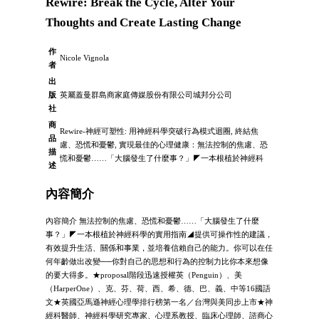
Rewire: Break the Cycle, Alter Your
Thoughts and Create Lasting Change
作
Nicole Vignola
者
出
版
英屬蓋曼群島商家庭傳媒股份有限公司城邦分公司
社
商
Rewire-神經可塑性: 用神經科學突破行為模式迴圈, 終結焦
品
慮、恐慌和憂鬱, 實現最佳的心理健康：無法控制的焦慮、恐
描
慌和憂鬱……「大腦發生了什麼事？」◤一本根植於神經科
述
內容簡介
內容簡介 無法控制的焦慮、恐慌和憂鬱……「大腦發生了什麼
事？」◤一本根植於神經科學的實用指南◢提供可操作性的建議，
有效提升生活、關係和事業，並培養信賴自己的能力。你可以在任
何年齡做出改變──你對自己的思想和行為的控制力比你本來想像
的要大得多。★proposal階段迅速授權英（Penguin）、美
（HarperOne）、克、芬、荷、西、希、德、巴、義、中等16國語
文★英國亞馬遜神經心理學排行榜第一名／台灣與美同步上市★神
經科醫師、神經科學研究專家、心理系教授、臨床心理師、諮商心