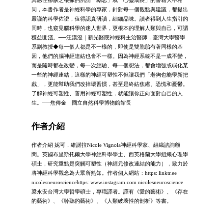
同，本書作者是神經科學的專家，針對每一個觀點與建議，都提出
嚴謹的科學佐證，值得認真研讀，細細品味。讀者得到人生指引的
同時，也窺見腦科學的迷人世界，更根本的理解人類與自己，可謂
獲益匪淺。──汪漢澄｜新光醫院神經科主治醫師，臺灣大學醫學
系副教授◆每一個人都是不一樣的，即使是雙胞胎有著同樣的基
因，他們的腦神經連結也會不一樣。因為神經系統不是一成不變，
而是隨時都在改變，每一次經驗、每一個想法，都會增強或弱化某
一些的神經連結，這樣的神經可塑性不但讓我們「老狗也能學新把
戲」，更能幫助我們改掉壞習慣，甚至是終結焦慮、恐慌和憂鬱。
了解神經可塑性、善用神經可塑性，就能讓你正向面對自己的人
生。──焦傳金｜國立自然科學博物館館長
作者介紹
作者介紹 妮可．維諾拉Nicole Vignola神經科學家、組織諮詢顧
問。英國布里斯托爾大學神經科學學士、西英格蘭大學組織心理學
碩士，研究重點是突觸可塑性（神經元修改連結的能力），致力於
將神經科學觀念為大眾所熟知。作者個人網站：https: linktr.ee
nicolesneurosciencehttps: www.instagram.com nicolesneuroscience
梁永安台灣大學哲學碩士，專職譯者。譯有《愛的藝術》、《存在
的藝術》、《聆聽的藝術》、《人類破壞性的剖析》等書。