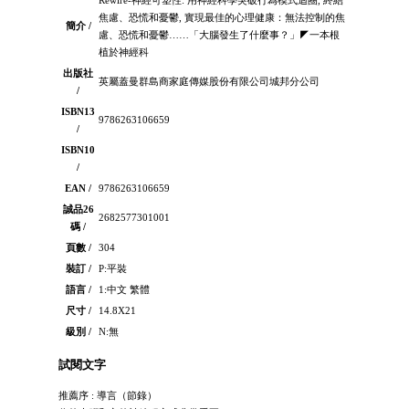
焦慮、恐慌和憂鬱, 實現最佳的心理健康：無法控制的焦
簡介 /
慮、恐慌和憂鬱……「大腦發生了什麼事？」◤一本根
植於神經科
出版社
英屬蓋曼群島商家庭傳媒股份有限公司城邦分公司
/
ISBN13
9786263106659
/
ISBN10
/
EAN /
9786263106659
誠品26
2682577301001
碼 /
頁數 /
304
裝訂 /
P:平裝
語言 /
1:中文 繁體
尺寸 /
14.8X21
級別 /
N:無
試閱文字
推薦序 : 導言（節錄）