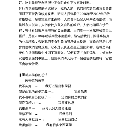
好。吃餅乾時說自己肥並不會阻止你下次再吃餅乾。
對行為改變動機的研究顯示，做為人類，我們傾向於忽視負面警告
而對正面警告有較好反應。研究人員查看了2006年至2008年的股
市指數值，發現當股市走高時，人們會不斷登入帳戶查看股價，而
當股市走低時，人們會較少登入自己的帳戶。人們把頭埋在沙子
裡，害怕看到帳戶崩潰時的負面後果。人們唯一一次瘋狂檢查自己
帳戶，是在2008年稍後期股市崩盤時。這告訴我們，除非事情真
的非常糟糕，否則我們不會對負面訊息做出反應，而負面訊息也不
會促使我們做出反應。它不足以真正產生正面的影響。這就是為什
麼你在這個循環中被困了這麼久。我們有著「負面偏見」，傾向於
沉迷在負面的事情上，但當我們將其用作一個改變的動機時，它並
不會改變什麼。
▍重新架構你的想法
改變你的敘事
我不夠好 ─→ 我可以適應和學習
我是由我的創傷定義 ─→ 我會治癒
我不喜歡自己的樣子 ─→ 這個身體是我的家
我沒有精力 ─→ 我需要休息
我很孤單 ─→ 我可以與大自然連結
我做不到 ─→ 我做得到
沒有人喜歡我 ─→ 我喜歡我自己
我很無聊 ─→ 我有很多東西要學