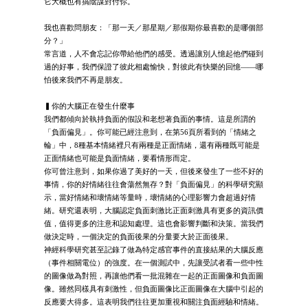
它大概也有搞陰謀對付你。
我也喜歡問朋友：「那一天／那星期／那假期你最喜歡的是哪個部
分？」
常言道，人不會忘記你帶給他們的感受。透過讓別人憶起他們碰到
過的好事，我們保證了彼此相處愉快，對彼此有快樂的回憶——哪
怕後來我們不再是朋友。
▍你的大腦正在發生什麼事
我們都傾向於執持負面的假設和老想著負面的事情。這是所謂的
「負面偏見」。你可能已經注意到，在第56頁所看到的「情緒之
輪」中，8種基本情緒裡只有兩種是正面情緒，還有兩種既可能是
正面情緒也可能是負面情緒，要看情形而定。
你可曾注意到，如果你過了美好的一天，但後來發生了一些不好的
事情，你的好情緒往往會蕩然無存？對「負面偏見」的科學研究顯
示，當好情緒和壞情緒等量時，壞情緒的心理影響力會超過好情
緒。研究還表明，大腦認定負面刺激比正面刺激具有更多的資訊價
值，值得更多的注意和認知處理。這也會影響判斷和決策。當我們
做決定時，一個決定的負面後果的分量要大於正面後果。
神經科學研究甚至記錄了做為特定感官事件的直接結果的大腦反應
（事件相關電位）的強度。在一個測試中，先讓受試者看一些中性
的圖像做為對照，再讓他們看一批混雜在一起的正面圖像和負面圖
像。雖然同樣具有刺激性，但負面圖像比正面圖像在大腦中引起的
反應要大得多。這表明我們往往更加重視和關注負面經驗和情緒。