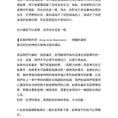
個故事，而它會嚴重阻礙了你現在的生活。例如，你母親對自己的
身體非常挑剔，現在你也是一樣。現在，你對自己有這畫地自限的
信念，它們牽制住你，讓你成為不了你想成為的人，達成不了你想
達成的各種目標。究其原因是你不相信自己。
但大腦是可以改變，這些信念也是一樣。
▍長期抑制作用（long-term depression）：突觸的減弱
無法同步的神經元會無法彼此連結。
承認我們大腦的「負面偏見」是理解我們為何流連在負面事件的一
大步，這樣，我們才可以著手改變自己，以後不再如此。
如果你沒有處於「戰鬥或逃跑狀態」（高壓力狀態）而是專注於正
面事件，你將更有可能重新架構你對一個情境的看法，改變你的心
態，最終導致你隨著時間的推移而減少受到負面事件的影響。記住
我們在上一章中學到的關於自我調節的知識：我們知道我們需要把
心靈保持在冷靜狀態才能改變我們的心態。如果你處於高度警覺狀
態，那麼在重新架構一個情境前，需要先使用其中一種調節自我的
工具。
利用「生理性嘆息」來調節你的神經系統。方法回顧：
 短促地連續吸氣兩次（最好是用鼻子吸，如果做不到也可以用嘴
巴）。