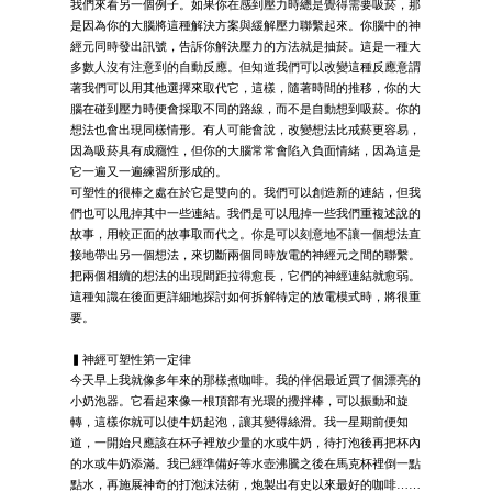
我們來看另一個例子。如果你在感到壓力時總是覺得需要吸菸，那
是因為你的大腦將這種解決方案與緩解壓力聯繫起來。你腦中的神
經元同時發出訊號，告訴你解決壓力的方法就是抽菸。這是一種大
多數人沒有注意到的自動反應。但知道我們可以改變這種反應意謂
著我們可以用其他選擇來取代它，這樣，隨著時間的推移，你的大
腦在碰到壓力時便會採取不同的路線，而不是自動想到吸菸。你的
想法也會出現同樣情形。有人可能會說，改變想法比戒菸更容易，
因為吸菸具有成癮性，但你的大腦常常會陷入負面情緒，因為這是
它一遍又一遍練習所形成的。
可塑性的很棒之處在於它是雙向的。我們可以創造新的連結，但我
們也可以甩掉其中一些連結。我們是可以甩掉一些我們重複述說的
故事，用較正面的故事取而代之。你是可以刻意地不讓一個想法直
接地帶出另一個想法，來切斷兩個同時放電的神經元之間的聯繫。
把兩個相續的想法的出現間距拉得愈長，它們的神經連結就愈弱。
這種知識在後面更詳細地探討如何拆解特定的放電模式時，將很重
要。
▍神經可塑性第一定律
今天早上我就像多年來的那樣煮咖啡。我的伴侶最近買了個漂亮的
小奶泡器。它看起來像一根頂部有光環的攪拌棒，可以振動和旋
轉，這樣你就可以使牛奶起泡，讓其變得絲滑。我一星期前便知
道，一開始只應該在杯子裡放少量的水或牛奶，待打泡後再把杯內
的水或牛奶添滿。我已經準備好等水壺沸騰之後在馬克杯裡倒一點
點水，再施展神奇的打泡沫法術，炮製出有史以來最好的咖啡……