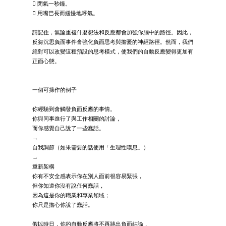
 閉氣一秒鐘。
 用嘴巴長而緩慢地呼氣。
請記住，無論重複什麼想法和反應都會加強你腦中的路徑。因此，
反芻沉思負面事件會強化負面思考與擔憂的神經路徑。然而，我們
絕對可以改變這種預設的思考模式，使我們的自動反應變得更加有
正面心態。
一個可操作的例子
你經驗到會觸發負面反應的事情。
你與同事進行了與工作相關的討論，
而你感覺自己說了一些蠢話。
→
自我調節（如果需要的話使用「生理性嘆息」）
→
重新架構
你有不安全感表示你在別人面前很容易緊張，
但你知道你沒有說任何蠢話，
因為這是你的職業和專業領域；
你只是擔心你說了蠢話。
假以時日，你的自動反應將不再跳出負面結論，