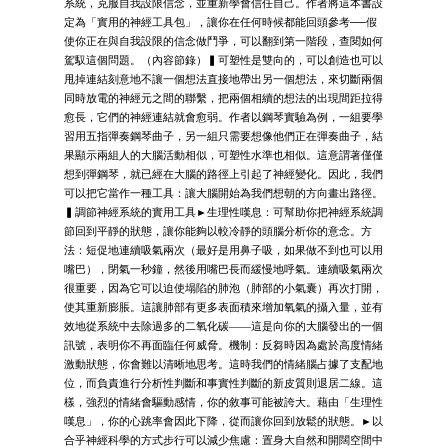
系統，克服自我設限信念，並重新學會信任自己。作者將這本書設
定為「實用的神經工具包」，讓你在任何時候都能回頭參考──假
使你正在與自我設限的信念做鬥爭，可以翻到第一階段，查閱如何
駕馭這個問題。（內容節錄）▍可塑性是雙向的，可以創造也可以
甩掉連結刻意地不讓一個想法直接地帶出另一個想法，來切斷兩個
同時放電的神經元之間的聯繫，把兩個相續的想法的出現間距拉得
愈長，它們的神經連結就會愈弱。作者以鋼琴實驗為例，一組要學
習用五指彈奏鋼琴曲子，另一組只需要想像他們正在彈奏曲子，結
果顯示兩組人的大腦活動相似，可塑性水準也相似。這意謂著僅僅
想到彈鋼琴，就已經在大腦的路徑上引起了神經變化。因此，我們
可以把它當作一種工具：讓大腦開始為我們想朝的方向畫出路徑。
▍調節神經系統的實用工具►生理性嘆息：可幫助你把神經系統調
節回到平靜的狀態，讓你能夠以較冷靜的頭腦分析你的意念。方
法：短促地連續吸氣兩次（最好是用鼻子吸，如果做不到也可以用
嘴巴），閉氣一秒鐘，然後用嘴巴長而緩慢地呼氣。連續吸氣兩次
很重要，因為它可以迫使塌陷的肺泡（肺部的小氣囊）再次打開，
使其重新膨脹。這讓肺部有更多表面積來增加氧氣的攝入量，並有
效地從系統中去除過多的二氧化碳——這是向你的大腦發出的一個
訊號，表明你不再面臨任何威脅。機制：反芻時因為處於高度情緒
激動狀態，你會難以清晰地思考。這時我們的情緒腦占據了支配地
位，而負責進行分析性判斷和事實性判斷的新皮質則退居二線。這
樣，強烈的情緒會驅動感情，你的敘事可能被誇大。藉由「生理性
嘆息」，你的心跳率會因此下降，從而讓你回到放鬆的狀態。►以
合乎神經科學的方式步行可以減少焦慮：置身大自然和開闊空間中