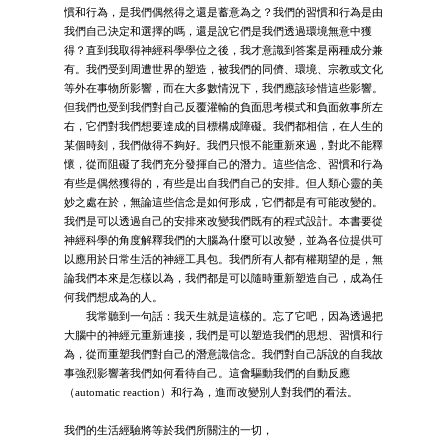
慣和行為，是我們偶然得之還是蓄意為之？我們的習慣和行為是由
我們自己決定和選擇的嗎，還是說它們是我們透過環境無意中獲
得？直到我取得神經科學學位之後，我才意識到答案是兩種成分兼
有。我們受到周遭世界的塑造，被我們的同儕、環境、宗教或文化
等外在事物所影響，而在大多數情況下，我們應該珍惜這些影響。
但我們也受到我們對自己反覆灌輸的負面思考模式和負面敘事所左
右，它們對我們想要達成的目標構成障礙。我們都相信，在人生的
某個時刻，我們做得不夠好。我們只恨不能重新來過，對此不能釋
懷，從而阻礙了我們充分發揮自己的潛力。這些信念、習慣和行為
有些是偶然獲得的，有些是出自我們自己的安排。但人類心靈的美
妙之處在於，無論這些信念是如何形成，它們都是有可能改變的。
我們是可以透過自己的安排來改變我們既有的程式設計。本書要從
神經科學的角度解釋我們的大腦為什麼可以改變，並為各位提供可
以應用於日常生活的神經工具包。我們所有人都有權期望的是，無
論我們本來是怎樣以為，我們都是可以隨時重新塑造自己，成為任
何我們想成為的人。
我常聽到一句話：我天生就是這樣的。忘了它吧，因為透過把
大腦中的神經元重新連接，我們是可以塑造我們的思想、習慣和行
為，從而重塑我們對自己的潛意識信念。我們對自己訴說的自我故
事強烈影響著我們如何看待自己。這會驅動我們的自動反應
（automatic reaction）和行為，進而改變別人對我們的看法。
我們的生活經驗將等於我們所關注的一切，