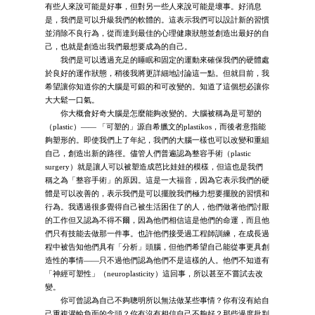
有些人來說可能是好事，但對另一些人來說可能是壞事。好消息
是，我們是可以升級我們的軟體的。這表示我們可以設計新的習慣
並消除不良行為，從而達到最佳的心理健康狀態並創造出最好的自
己，也就是創造出我們最想要成為的自己。
我們是可以透過充足的睡眠和固定的運動來確保我們的硬體處
於良好的運作狀態，稍後我將更詳細地討論這一點。但就目前，我
希望讓你知道你的大腦是可鍛的和可改變的。知道了這個想必讓你
大大鬆一口氣。
你大概會好奇大腦是怎麼能夠改變的。大腦被稱為是可塑的
（plastic）—— 「可塑的」源自希臘文的plastikos，而後者意指能
夠塑形的。即使我們上了年紀，我們的大腦一樣也可以改變和重組
自己，創造出新的路徑。儘管人們普遍認為整容手術（plastic
surgery）就是讓人可以被塑造成芭比娃娃的模樣，但這也是我們
稱之為「整容手術」的原因。這是一大福音，因為它表示我們的硬
體是可以改善的，表示我們是可以擺脫我們極力想要擺脫的習慣和
行為。我遇過很多覺得自己被生活困住了的人，他們做著他們討厭
的工作但又認為不得不爾，因為他們相信這是他們的命運，而且他
們只有技能去做那一件事。也許他們接受過工程師訓練，在成長過
程中被告知他們具有「分析」頭腦，但他們希望自己能從事更具創
造性的事情——只不過他們認為他們不是這樣的人。他們不知道有
「神經可塑性」（neuroplasticity）這回事，所以甚至不嘗試去改
變。
你可曾認為自己不夠聰明所以無法做某些事情？你有沒有給自
己重複灌輸負面的念頭？你有沒有相信自己不夠好？那些過度批判