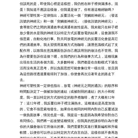
但該死的是，即使我心裡是這樣想，我仍然在杯子裡倒滿沸水。混
蛋！我知道不應該這樣做，但我還是做了。你有過這種經驗嗎？
神經可塑性第一定律指出，反覆活化一個「突觸前神經元」（發送
訊號的神經元）和一個「突觸後神經元」（接收訊號的神經元），
會導致它們之間的溝通效率或溝通有效性提高。我未能只在杯子裡
放少量的水是我的神經元以特定方式反覆放電的結果，這會讓我不
假思索，自動化地行事。對共同放電的神經元的反覆活化會提高它
們的溝通效率。我太習慣用某種方式泡咖啡，讓潛意識模式起了支
配作用，以致我在意識層面告訴自己應該用別的做法也不管用。我
為什麼要告訴你這個？嗯，在我們的行為和做事方式上，這種現象
出現在生活的各個方面。大多數時候，我們都是在自動模式下過生
活而沒有真正思考，所以負面思想可能會像往常一樣出現，並且因
為這些路徑透過重複得到了加強，你便會再次沿著常走的路走下
去。
神經可塑性第一定律也指出，放電（神經元之間的通訊）的順序和
時間點決定了一個被加強的連結（或被削弱的連結）的大小和程
度。我一直以特定的方式按特定的順序煮咖啡，煮了大概有12年
了：這12年裡，我反覆往杯子裡注滿熱水。這種連結是高度加強
的，它會不假思索地發生。如果你在相同的時間內對自己反覆述說
一個負面故事，情況也是一樣。我提這一點是因為我希望你對自己
有同情心。我們將一起改變這種情況，但我真的想讓你明白為什麼
你的大腦會做出它所做出的事。我們需要對其進行重新編程和升級
軟體，以便你可以停止以特定的方式自言自語。這樣你就不會再急