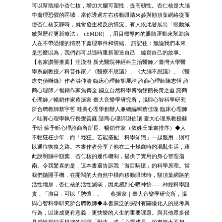
可以幫助縮小杏仁核，增加大腦可塑性，提高韌性。杏仁核是大腦
中處理恐懼的區域，當你透過左右移動眼睛來參與額頂葉網絡從而
使杏仁核安靜時，就會發生相反的情況。有人依此發展出「眼動減
敏與歷程更新療法」（EMDR），用目標導向的眼睛運動來幫助病
人在不帶恐懼的情況下處理事件和情緒。 請記住：無論我們本來
是怎麼以為，我們都可以隨時重新塑造自己，編寫自己的故事。
【名家讚譽推薦】汪漢澄 新光醫院神經科主治醫師／臺灣大學醫
學系副教授／科普作家／《醫療不思議》、《大腦不思議》、《醫
療史偵辦錄》作者洪仲清 臨床心理師胡展誥 諮商心理師陳志恆 諮
商心理師／暢銷作家焦傳金 國立自然科學博物館館長黃之盈 諮商
心理師／暢銷作家蔡振家 臺大音樂學研究所，腦與心智科學研究
所合聘教師蔡宇哲 哇賽心理學創辦人兼總編輯蔡佳璇 臨床心理師
／哇賽心理學執行長鄧善庭 諮商心理師謝伯讓 臺大心理系教授蘇
予昕 蘇予昕心理諮商所所長、暢銷作家（依姓氏筆畫排序）◆人
不輕狂枉少年，而「輕狂」若能搭配「科學知識」一起服用，則可
以通往恢復之路。本書作者分享了他在二十幾歲時的混亂生活，藉
此說明腦中額葉、杏仁核的運作機制，提供了實用的身心管理指
南。令我驚喜的是，這本書還告訴我「游目騁懷」的科學原理。當
我們拋開手機，在開闊的大自然中橫向移動眼球時，額頂葉網路的
活性增加，杏仁核的活性減弱，因此感到心曠神怡——神經科學證
實，「游目」可以「騁懷」。──蔡振家｜臺大音樂學研究所，腦
與心智科學研究所合聘教師◆本書廣泛的探討有關優化人的思考與
行為，以達成更有意義，更快樂的人生的重要課題。與其他眾多僅
具感性卻缺乏根據的所謂「勵志」或「心靈成長」的書籍大不相