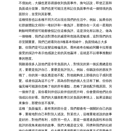
不僅如此，大腦也更容易接收到負面事件。換句話說，即使正面和
負面成分並陳，我們也更可能注意和記住負面事件或一個情境的負
面部分，並受到其影響。
這種情形也以各種不同方式出現在我們的生活中。例如，如果你的
社群媒體貼文得到一堆好評和一條負評，那麼你在一天或一星期的
剩餘時間裡很可能都會惦記住這條負評。這是演化有以致之。做為
一個物種，我們必須對潛在的威脅和危險高度敏感，這對我們的生
存至關重要。我們已經看到在8種基本情緒中，負面情緒占大多
數。但我們是可以改變這種偏見的。喬科維奇在輸給阿爾卡拉斯後
接受的採訪中表示他感謝之前的其他贏球，這就是不以壞事推翻好
事的態度。
我聽過很多人說他們是非常負面的人，對情況的第一個反應總是怨
尤，要麼是批評自己，要麼是批評別人。例如，你聽說你的朋友升
職了，你的第一個反應是他不配，對他能夠坐上那樣的位子感到震
驚。或者你認為這不公平，因為你對他的個人生活有了解。但你的
偏見極可能讓你忽略了他的所有優點，忽略了讓他配升職原因。另
一個例子是，當你看到伴侶以前伴侶的照片時，你會覺得他們比你
強或比你好看。我們的大腦喜歡專注於負面的事情上，如果這聽起
來像你，那麼你並不孤單。
這種「負面偏見」最有害的部分是，我們都會有一個關於自己的故
事，重複地對自己和對別人述說。對某些人，這種重複述說的故事
是好的，對他們有利，但對另一些人，那是一個透過負面性和自我
批評的視角來維持的故事。我們大概是從父母、同儕和我們的社經
地位中獲得這個故事。你大概是透過觀察父母的做事方式而學會這