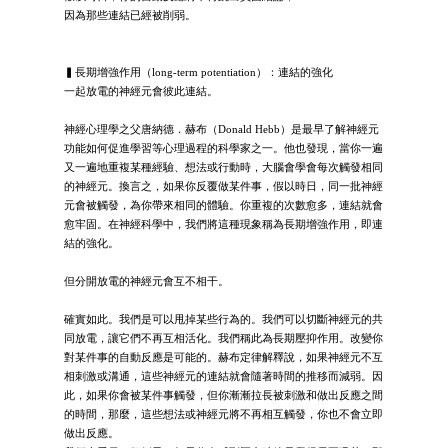
因為那些連結已經被削弱。
▍長期增強作用（long-term potentiation）：連結的強化
一起放電的神經元會彼此連結。
神經心理學之父唐納德．赫布（Donald Hebb）是最早了解神經元
功能如何促進學習等心理過程的科學家之一。他也發現，當你一遍
又一遍地重複某種經驗、想法或行動時，大腦會學會每次觸發相同
的神經元。換言之，如果你反覆做某件事，假以時日，同一批神經
元會被觸發，為你帶來相同的體驗。你重複的次數愈多，連結就會
愈牢固。在神經科學中，我們將這種現象稱為長期增強作用，即連
結的強化。
但分開放電的神經元會互不相干。
確實如此。我們是可以甩掉某些行為的。我們可以切斷神經元的共
同放電，讓它們不再互相活化。我們稱此為長期壓抑作用。改變你
對某件事的自動反應是可能的。赫布定律解釋說，如果神經元不互
相刺激或溝通，這些神經元的連結就會隨著時間的推移而減弱。因
此，如果你會被某件事觸發，但你漸漸拉長被刺激和做出反應之間
的時間，那麼，這些想法或神經元將不再相互觸發，你也不會立即
做出反應。