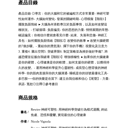
產品目錄
產品目錄 ◎導言：你的大腦和它的被編程方式非常重要- 神經可塑
性如何運作- 大腦如何變化- 發展的關鍵時期- 心理模擬【階段1】
擺脫負面情緒 ►大腦為何喜歡專注於負面事情，以及如何改變這
種狀況。- 打破循環- 負面偏見- 你的思想的力量- 悄悄展開的常態-
確認偏見︰你相信什麼就會看見什麼- 結束、失落和悲傷- 神經工
具包：如何擺脫負面情緒【階段2】改變你的敘事 ►改變大腦硬體
的7個步驟。- 重組你的潛意識1. 擱下你的手機2. 視覺化及注意力
3. 重複4. 騰出空間5. 突破界限6. 制定策略並為挫折做好準備7. 跨
越恐懼並征服自我破壞【階段3】增強積極性 ►如果你的大腦健康
是你的硬體，心理健康是你的軟體，如何支援你的硬體，以獲得持
久的改變。- 運用神經科學提升心靈韌性- 成長型心態背後的神經
科學- 你的肌肉直接與你的大腦溝通- 睡眠是你的頭號最優化工具-
多巴胺──你的快樂是在當下- 建立自我信賴和信心【尾聲】- 力量-
承諾- 寬恕◎注釋◎參考書目
商品規格
Rewire-神經可塑性: 用神經科學突破行為模式迴圈, 終結
書名 /
焦慮、恐慌和憂鬱, 實現最佳的心理健康
作者 /
Nicole Vignola
Rewire-神經可塑性: 用神經科學突破行為模式迴圈, 終結