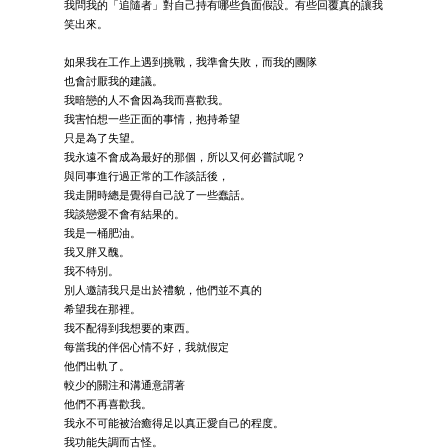
我問我的「追隨者」對自己持有哪些負面假設。有些回覆真的讓我
笑出來。
如果我在工作上遇到挑戰，我準會失敗，而我的團隊
也會討厭我的建議。
我暗戀的人不會因為我而喜歡我。
我害怕想一些正面的事情，抱持希望
只是為了失望。
我永遠不會成為最好的那個，所以又何必嘗試呢？
與同事進行過正常的工作談話後，
我走開時總是覺得自己說了一些蠢話。
我談戀愛不會有結果的。
我是一桶肥油。
我又胖又醜。
我不特別。
別人邀請我只是出於禮貌，他們並不真的
希望我在那裡。
我不配得到我想要的東西。
每當我的伴侶心情不好，我就假定
他們出軌了。
較少的關注和溝通意謂著
他們不再喜歡我。
我永不可能被治癒得足以真正愛自己的程度。
我功能失調而古怪。