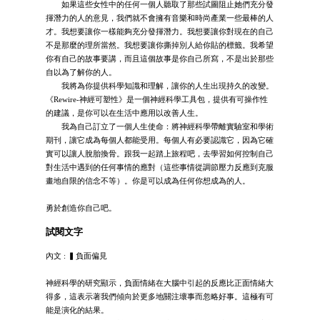
如果這些女性中的任何一個人聽取了那些試圖阻止她們充分發
揮潛力的人的意見，我們就不會擁有音樂和時尚產業一些最棒的人
才。我想要讓你一樣能夠充分發揮潛力。我想要讓你對現在的自己
不是那麼的理所當然。我想要讓你撕掉別人給你貼的標籤。我希望
你有自己的故事要講，而且這個故事是你自己所寫，不是出於那些
自以為了解你的人。
我將為你提供科學知識和理解，讓你的人生出現持久的改變。
《Rewire-神經可塑性》是一個神經科學工具包，提供有可操作性
的建議，是你可以在生活中應用以改善人生。
我為自己訂立了一個人生使命：將神經科學帶離實驗室和學術
期刊，讓它成為每個人都能受用。每個人有必要認識它，因為它確
實可以讓人脫胎換骨。跟我一起踏上旅程吧，去學習如何控制自己
對生活中遇到的任何事情的應對（這些事情從調節壓力反應到克服
畫地自限的信念不等）。你是可以成為任何你想成為的人。
勇於創造你自己吧。
試閱文字
內文 : ▍負面偏見
神經科學的研究顯示，負面情緒在大腦中引起的反應比正面情緒大
得多，這表示著我們傾向於更多地關注壞事而忽略好事。這極有可
能是演化的結果。