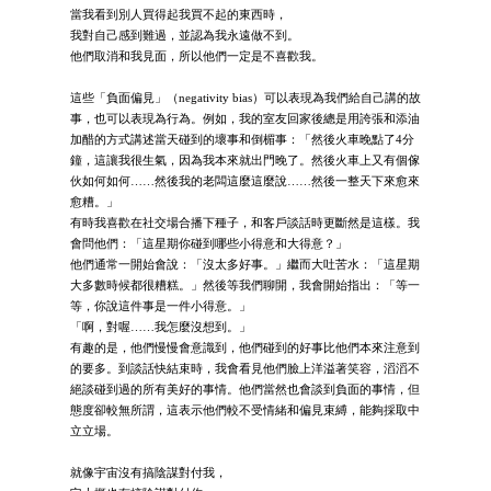
當我看到別人買得起我買不起的東西時，
我對自己感到難過，並認為我永遠做不到。
他們取消和我見面，所以他們一定是不喜歡我。
這些「負面偏見」（negativity bias）可以表現為我們給自己講的故
事，也可以表現為行為。例如，我的室友回家後總是用誇張和添油
加醋的方式講述當天碰到的壞事和倒楣事：「然後火車晚點了4分
鐘，這讓我很生氣，因為我本來就出門晚了。然後火車上又有個傢
伙如何如何……然後我的老闆這麼這麼說……然後一整天下來愈來
愈糟。」
有時我喜歡在社交場合播下種子，和客戶談話時更斷然是這樣。我
會問他們：「這星期你碰到哪些小得意和大得意？」
他們通常一開始會說：「沒太多好事。」繼而大吐苦水：「這星期
大多數時候都很糟糕。」然後等我們聊開，我會開始指出：「等一
等，你說這件事是一件小得意。」
「啊，對喔……我怎麼沒想到。」
有趣的是，他們慢慢會意識到，他們碰到的好事比他們本來注意到
的要多。到談話快結束時，我會看見他們臉上洋溢著笑容，滔滔不
絕談碰到過的所有美好的事情。他們當然也會談到負面的事情，但
態度卻較無所謂，這表示他們較不受情緒和偏見束縛，能夠採取中
立立場。
就像宇宙沒有搞陰謀對付我，