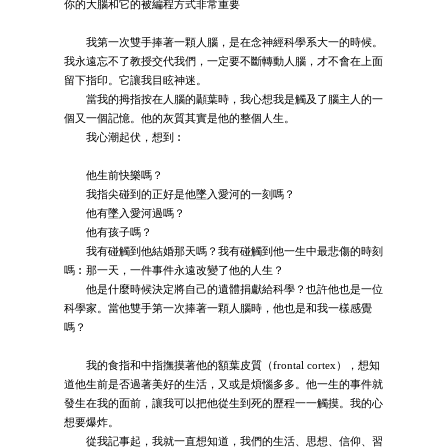
你的大腦和它的被編程方式非常重要
我第一次雙手捧著一顆人腦，是在念神經科學系大一的時候。
我永遠忘不了教授交代我們，一定要不斷轉動人腦，才不會在上面
留下指印。它讓我目眩神迷。
當我的拇指按在人腦的顳葉時，我心想我是觸及了腦主人的一
個又一個記憶。他的灰質其實是他的整個人生。
我心潮起伏，想到︰
他生前快樂嗎？
我指尖碰到的正好是他墜入愛河的一刻嗎？
他有墜入愛河過嗎？
他有孩子嗎？
我有碰觸到他結婚那天嗎？我有碰觸到他一生中最悲傷的時刻
嗎︰那一天，一件事件永遠改變了他的人生？
他是什麼時候決定將自己的遺體捐獻給科學？也許他也是一位
科學家。當他雙手第一次捧著一顆人腦時，他也是和我一樣感覺
嗎？
我的食指和中指撫摸著他的額葉皮質（frontal cortex），想知
道他生前是否過著美好的生活，又或是煩惱多多。他一生的事件就
發生在我的面前，讓我可以把他從生到死的歷程一一觸摸。我的心
想要爆炸。
從我記事起，我就一直想知道，我們的生活、思想、信仰、習