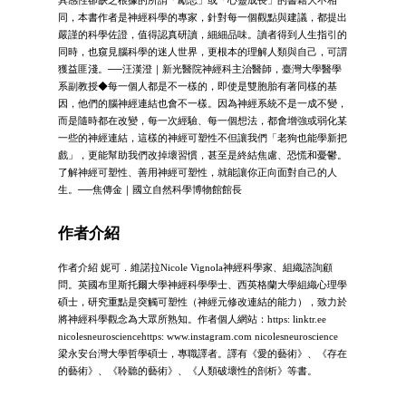
同，本書作者是神經科學的專家，針對每一個觀點與建議，都提出
嚴謹的科學佐證，值得認真研讀，細細品味。讀者得到人生指引的
同時，也窺見腦科學的迷人世界，更根本的理解人類與自己，可謂
獲益匪淺。──汪漢澄｜新光醫院神經科主治醫師，臺灣大學醫學
系副教授◆每一個人都是不一樣的，即使是雙胞胎有著同樣的基
因，他們的腦神經連結也會不一樣。因為神經系統不是一成不變，
而是隨時都在改變，每一次經驗、每一個想法，都會增強或弱化某
一些的神經連結，這樣的神經可塑性不但讓我們「老狗也能學新把
戲」，更能幫助我們改掉壞習慣，甚至是終結焦慮、恐慌和憂鬱。
了解神經可塑性、善用神經可塑性，就能讓你正向面對自己的人
生。──焦傳金｜國立自然科學博物館館長
作者介紹
作者介紹 妮可．維諾拉Nicole Vignola神經科學家、組織諮詢顧
問。英國布里斯托爾大學神經科學學士、西英格蘭大學組織心理學
碩士，研究重點是突觸可塑性（神經元修改連結的能力），致力於
將神經科學觀念為大眾所熟知。作者個人網站：https: linktr.ee
nicolesneurosciencehttps: www.instagram.com nicolesneuroscience
梁永安台灣大學哲學碩士，專職譯者。譯有《愛的藝術》、《存在
的藝術》、《聆聽的藝術》、《人類破壞性的剖析》等書。