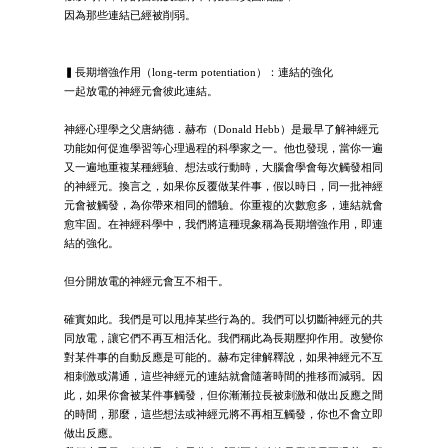
因為那些連結已經被削弱。
▍長期增強作用（long-term potentiation）：連結的強化
一起放電的神經元會彼此連結。
神經心理學之父唐納德．赫布（Donald Hebb）是最早了解神經元
功能如何促進學習等心理過程的科學家之一。他也發現，當你一遍
又一遍地重複某種經驗、想法或行動時，大腦會學會每次觸發相同
的神經元。換言之，如果你反覆做某件事，假以時日，同一批神經
元會被觸發，為你帶來相同的體驗。你重複的次數愈多，連結就會
愈牢固。在神經科學中，我們將這種現象稱為長期增強作用，即連
結的強化。
但分開放電的神經元會互不相干。
確實如此。我們是可以甩掉某些行為的。我們可以切斷神經元的共
同放電，讓它們不再互相活化。我們稱此為長期壓抑作用。改變你
對某件事的自動反應是可能的。赫布定律解釋說，如果神經元不互
相刺激或溝通，這些神經元的連結就會隨著時間的推移而減弱。因
此，如果你會被某件事觸發，但你漸漸拉長被刺激和做出反應之間
的時間，那麼，這些想法或神經元將不再相互觸發，你也不會立即
做出反應。