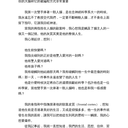
你的大腦和它的被編程方式非常重要
我第一次雙手捧著一顆人腦，是在念神經科學系大一的時候。
我永遠忘不了教授交代我們，一定要不斷轉動人腦，才不會在上面
留下指印。它讓我目眩神迷。
當我的拇指按在人腦的顳葉時，我心想我是觸及了腦主人的一
個又一個記憶。他的灰質其實是他的整個人生。
我心潮起伏，想到︰
他生前快樂嗎？
我指尖碰到的正好是他墜入愛河的一刻嗎？
他有墜入愛河過嗎？
他有孩子嗎？
我有碰觸到他結婚那天嗎？我有碰觸到他一生中最悲傷的時刻
嗎︰那一天，一件事件永遠改變了他的人生？
他是什麼時候決定將自己的遺體捐獻給科學？也許他也是一位
科學家。當他雙手第一次捧著一顆人腦時，他也是和我一樣感覺
嗎？
我的食指和中指撫摸著他的額葉皮質（frontal cortex），想知
道他生前是否過著美好的生活，又或是煩惱多多。他一生的事件就
發生在我的面前，讓我可以把他從生到死的歷程一一觸摸。我的心
想要爆炸。
從我記事起，我就一直想知道，我們的生活、思想、信仰、習