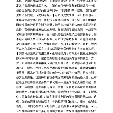
系統，克服自我設限信念，並重新學會信任自己。作者將這本書設
定為「實用的神經工具包」，讓你在任何時候都能回頭參考──假
使你正在與自我設限的信念做鬥爭，可以翻到第一階段，查閱如何
駕馭這個問題。（內容節錄）▍可塑性是雙向的，可以創造也可以
甩掉連結刻意地不讓一個想法直接地帶出另一個想法，來切斷兩個
同時放電的神經元之間的聯繫，把兩個相續的想法的出現間距拉得
愈長，它們的神經連結就會愈弱。作者以鋼琴實驗為例，一組要學
習用五指彈奏鋼琴曲子，另一組只需要想像他們正在彈奏曲子，結
果顯示兩組人的大腦活動相似，可塑性水準也相似。這意謂著僅僅
想到彈鋼琴，就已經在大腦的路徑上引起了神經變化。因此，我們
可以把它當作一種工具：讓大腦開始為我們想朝的方向畫出路徑。
▍調節神經系統的實用工具►生理性嘆息：可幫助你把神經系統調
節回到平靜的狀態，讓你能夠以較冷靜的頭腦分析你的意念。方
法：短促地連續吸氣兩次（最好是用鼻子吸，如果做不到也可以用
嘴巴），閉氣一秒鐘，然後用嘴巴長而緩慢地呼氣。連續吸氣兩次
很重要，因為它可以迫使塌陷的肺泡（肺部的小氣囊）再次打開，
使其重新膨脹。這讓肺部有更多表面積來增加氧氣的攝入量，並有
效地從系統中去除過多的二氧化碳——這是向你的大腦發出的一個
訊號，表明你不再面臨任何威脅。機制：反芻時因為處於高度情緒
激動狀態，你會難以清晰地思考。這時我們的情緒腦占據了支配地
位，而負責進行分析性判斷和事實性判斷的新皮質則退居二線。這
樣，強烈的情緒會驅動感情，你的敘事可能被誇大。藉由「生理性
嘆息」，你的心跳率會因此下降，從而讓你回到放鬆的狀態。►以
合乎神經科學的方式步行可以減少焦慮：置身大自然和開闊空間中