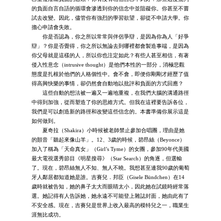
的負面自言自語的循環會滲透到你的信念中並阻礙你。你甚至不嘗
試去改變。因此，儘管你有強烈的學習欲望，卻從不申請大學。你
擔心申請會失敗。
你是否認為，你之所以常常與伴侶爭辯，是因為你為人「好爭
辯」？你是否覺得，你之所以無論去到哪裡都會製造事端，是因為
你父母就是這樣的人，所以你也注定如此？有些人甚至相信，有著
侵入性意念（intrusive thought）是他們本性的一部分，消極悲觀
態度是扎根於他們的人格個性中。會不會，即便你剛剛才經歷了值
得高興快樂的事情，卻仍然會自動地以批評和負面的方式回應？
這些自動的想法被一遍又一遍地重複，在我們大腦的溝通路徑
中得到加強，從而塑造了你的思維方式。但我在這裡要告訴各位，
我們是可以創造新的路徑和改變這些信念的。本書準備你展示這是
如何做到。
夏奇拉（Shakira）小時候被老師禁止參加合唱團，理由是她
的顫音「聽起來像山羊」。12、3歲的時候，碧昂絲（Beyonce）
加入了稱為「天命真女」（Girl’s Tyme）的女團，參加90年代美國
最大電視選秀節目《明星搜尋》（Star Search）的角逐，但選輸
了。現在，碧昂絲無人不知、無人不曉。我想甚至連我90歲的葡萄
牙人鄰居都知道她是誰。吉賽兒．邦臣（Gisele Bündchen）在14
歲時就被告知，她的鼻子太大而眼睛太小，因此她在試鏡時經常落
選。她記得有人告訴她，她永遠不可能登上雜誌封面，她由此有了
不安全感。現在，吉賽兒是世界上收入最高的模特兒之一，職業生
涯無比成功。