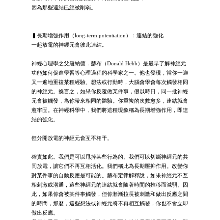
因為那些連結已經被削弱。
▍長期增強作用（long-term potentiation）：連結的強化
一起放電的神經元會彼此連結。
神經心理學之父唐納德．赫布（Donald Hebb）是最早了解神經元
功能如何促進學習等心理過程的科學家之一。他也發現，當你一遍
又一遍地重複某種經驗、想法或行動時，大腦會學會每次觸發相同
的神經元。換言之，如果你反覆做某件事，假以時日，同一批神經
元會被觸發，為你帶來相同的體驗。你重複的次數愈多，連結就會
愈牢固。在神經科學中，我們將這種現象稱為長期增強作用，即連
結的強化。
但分開放電的神經元會互不相干。
確實如此。我們是可以甩掉某些行為的。我們可以切斷神經元的共
同放電，讓它們不再互相活化。我們稱此為長期壓抑作用。改變你
對某件事的自動反應是可能的。赫布定律解釋說，如果神經元不互
相刺激或溝通，這些神經元的連結就會隨著時間的推移而減弱。因
此，如果你會被某件事觸發，但你漸漸拉長被刺激和做出反應之間
的時間，那麼，這些想法或神經元將不再相互觸發，你也不會立即
做出反應。