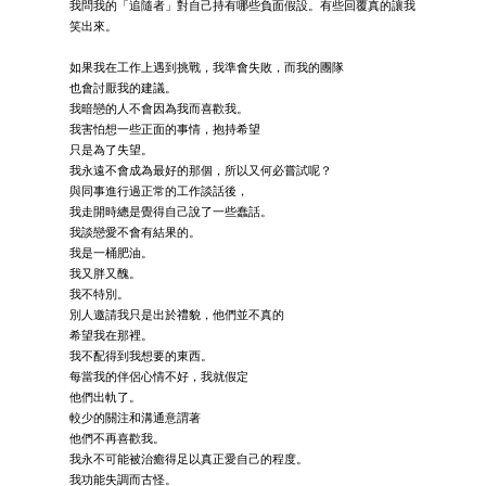
我問我的「追隨者」對自己持有哪些負面假設。有些回覆真的讓我
笑出來。
如果我在工作上遇到挑戰，我準會失敗，而我的團隊
也會討厭我的建議。
我暗戀的人不會因為我而喜歡我。
我害怕想一些正面的事情，抱持希望
只是為了失望。
我永遠不會成為最好的那個，所以又何必嘗試呢？
與同事進行過正常的工作談話後，
我走開時總是覺得自己說了一些蠢話。
我談戀愛不會有結果的。
我是一桶肥油。
我又胖又醜。
我不特別。
別人邀請我只是出於禮貌，他們並不真的
希望我在那裡。
我不配得到我想要的東西。
每當我的伴侶心情不好，我就假定
他們出軌了。
較少的關注和溝通意謂著
他們不再喜歡我。
我永不可能被治癒得足以真正愛自己的程度。
我功能失調而古怪。