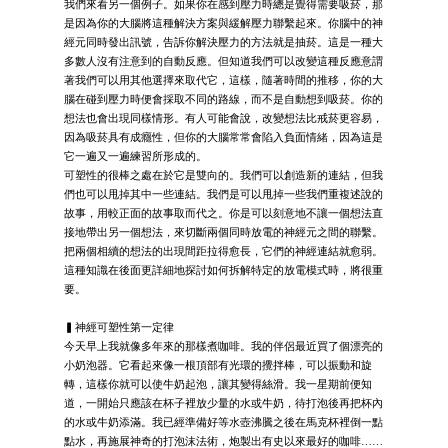
我們來看另一個例子。如果你在感到壓力時總是覺得需要吸菸，那
是因為你的大腦將這種解決方案與緩解壓力聯繫起來。你腦中的神
經元同時發出訊號，告訴你解決壓力的方法就是抽菸。這是一種大
多數人沒有注意到的自動反應。但知道我們可以改變這種反應意謂
著我們可以用其他選擇來取代它，這樣，隨著時間的推移，你的大
腦在碰到壓力時便會採取不同的路線，而不是自動想到吸菸。你的
想法也會出現同樣情形。有人可能會說，改變想法比戒菸更容易，
因為吸菸具有成癮性，但你的大腦常常會陷入負面情緒，因為這是
它一遍又一遍練習所形成的。
可塑性的很棒之處在於它是雙向的。我們可以創造新的連結，但我
們也可以甩掉其中一些連結。我們是可以甩掉一些我們重複述說的
故事，用較正面的故事取而代之。你是可以刻意地不讓一個想法直
接地帶出另一個想法，來切斷兩個同時放電的神經元之間的聯繫。
把兩個相續的想法的出現間距拉得愈長，它們的神經連結就愈弱。
這種知識在後面更詳細地探討如何拆解特定的放電模式時，將很重
要。
▍神經可塑性第一定律
今天早上我就像多年來的那樣煮咖啡。我的伴侶最近買了個漂亮的
小奶泡器。它看起來像一根頂部有光環的攪拌棒，可以振動和旋
轉，這樣你就可以使牛奶起泡，讓其變得絲滑。我一星期前便知
道，一開始只應該在杯子裡放少量的水或牛奶，待打泡後再把杯內
的水或牛奶添滿。我已經準備好等水壺沸騰之後在馬克杯裡倒一點
點水，再施展神奇的打泡沫法術，炮製出有史以來最好的咖啡……