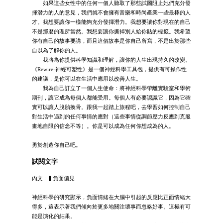
如果這些女性中的任何一個人聽取了那些試圖阻止她們充分發
揮潛力的人的意見，我們就不會擁有音樂和時尚產業一些最棒的人
才。我想要讓你一樣能夠充分發揮潛力。我想要讓你對現在的自己
不是那麼的理所當然。我想要讓你撕掉別人給你貼的標籤。我希望
你有自己的故事要講，而且這個故事是你自己所寫，不是出於那些
自以為了解你的人。
我將為你提供科學知識和理解，讓你的人生出現持久的改變。
《Rewire-神經可塑性》是一個神經科學工具包，提供有可操作性
的建議，是你可以在生活中應用以改善人生。
我為自己訂立了一個人生使命：將神經科學帶離實驗室和學術
期刊，讓它成為每個人都能受用。每個人有必要認識它，因為它確
實可以讓人脫胎換骨。跟我一起踏上旅程吧，去學習如何控制自己
對生活中遇到的任何事情的應對（這些事情從調節壓力反應到克服
畫地自限的信念不等）。你是可以成為任何你想成為的人。
勇於創造你自己吧。
試閱文字
內文 : ▍負面偏見
神經科學的研究顯示，負面情緒在大腦中引起的反應比正面情緒大
得多，這表示著我們傾向於更多地關注壞事而忽略好事。這極有可
能是演化的結果。