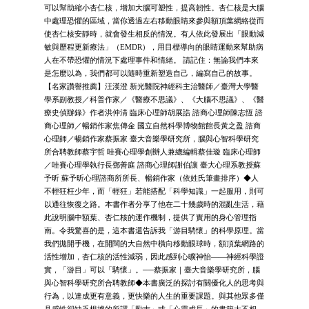
可以幫助縮小杏仁核，增加大腦可塑性，提高韌性。杏仁核是大腦
中處理恐懼的區域，當你透過左右移動眼睛來參與額頂葉網絡從而
使杏仁核安靜時，就會發生相反的情況。有人依此發展出「眼動減
敏與歷程更新療法」（EMDR），用目標導向的眼睛運動來幫助病
人在不帶恐懼的情況下處理事件和情緒。 請記住：無論我們本來
是怎麼以為，我們都可以隨時重新塑造自己，編寫自己的故事。
【名家讚譽推薦】汪漢澄 新光醫院神經科主治醫師／臺灣大學醫
學系副教授／科普作家／《醫療不思議》、《大腦不思議》、《醫
療史偵辦錄》作者洪仲清 臨床心理師胡展誥 諮商心理師陳志恆 諮
商心理師／暢銷作家焦傳金 國立自然科學博物館館長黃之盈 諮商
心理師／暢銷作家蔡振家 臺大音樂學研究所，腦與心智科學研究
所合聘教師蔡宇哲 哇賽心理學創辦人兼總編輯蔡佳璇 臨床心理師
／哇賽心理學執行長鄧善庭 諮商心理師謝伯讓 臺大心理系教授蘇
予昕 蘇予昕心理諮商所所長、暢銷作家（依姓氏筆畫排序）◆人
不輕狂枉少年，而「輕狂」若能搭配「科學知識」一起服用，則可
以通往恢復之路。本書作者分享了他在二十幾歲時的混亂生活，藉
此說明腦中額葉、杏仁核的運作機制，提供了實用的身心管理指
南。令我驚喜的是，這本書還告訴我「游目騁懷」的科學原理。當
我們拋開手機，在開闊的大自然中橫向移動眼球時，額頂葉網路的
活性增加，杏仁核的活性減弱，因此感到心曠神怡——神經科學證
實，「游目」可以「騁懷」。──蔡振家｜臺大音樂學研究所，腦
與心智科學研究所合聘教師◆本書廣泛的探討有關優化人的思考與
行為，以達成更有意義，更快樂的人生的重要課題。與其他眾多僅
具感性卻缺乏根據的所謂「勵志」或「心靈成長」的書籍大不相