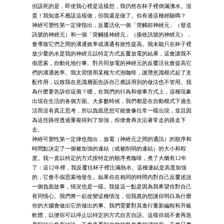
但該死的是，即使我心裡是這樣想，我仍然在杯子裡倒滿沸水。混
蛋！我知道不應該這樣做，但我還是做了。你有過這種經驗嗎？
神經可塑性第一定律指出，反覆活化一個「突觸前神經元」（發送
訊號的神經元）和一個「突觸後神經元」（接收訊號的神經元），
會導致它們之間的溝通效率或溝通有效性提高。我未能只在杯子裡
放少量的水是我的神經元以特定方式反覆放電的結果，這會讓我不
假思索，自動化地行事。對共同放電的神經元的反覆活化會提高它
們的溝通效率。我太習慣用某種方式泡咖啡，讓潛意識模式起了支
配作用，以致我在意識層面告訴自己應該用別的做法也不管用。我
為什麼要告訴你這個？嗯，在我們的行為和做事方式上，這種現象
出現在生活的各個方面。大多數時候，我們都是在自動模式下過生
活而沒有真正思考，所以負面思想可能會像往常一樣出現，並且因
為這些路徑透過重複得到了加強，你便會再次沿著常走的路走下
去。
神經可塑性第一定律也指出，放電（神經元之間的通訊）的順序和
時間點決定了一個被加強的連結（或被削弱的連結）的大小和程
度。我一直以特定的方式按特定的順序煮咖啡，煮了大概有12年
了：這12年裡，我反覆往杯子裡注滿熱水。這種連結是高度加強
的，它會不假思索地發生。如果你在相同的時間內對自己反覆述說
一個負面故事，情況也是一樣。我提這一點是因為我希望你對自己
有同情心。我們將一起改變這種情況，但我真的想讓你明白為什麼
你的大腦會做出它所做出的事。我們需要對其進行重新編程和升級
軟體，以便你可以停止以特定的方式自言自語。這樣你就不會再急