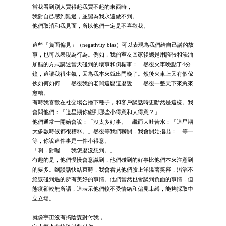
當我看到別人買得起我買不起的東西時，
我對自己感到難過，並認為我永遠做不到。
他們取消和我見面，所以他們一定是不喜歡我。
這些「負面偏見」（negativity bias）可以表現為我們給自己講的故
事，也可以表現為行為。例如，我的室友回家後總是用誇張和添油
加醋的方式講述當天碰到的壞事和倒楣事：「然後火車晚點了4分
鐘，這讓我很生氣，因為我本來就出門晚了。然後火車上又有個傢
伙如何如何……然後我的老闆這麼這麼說……然後一整天下來愈來
愈糟。」
有時我喜歡在社交場合播下種子，和客戶談話時更斷然是這樣。我
會問他們：「這星期你碰到哪些小得意和大得意？」
他們通常一開始會說：「沒太多好事。」繼而大吐苦水：「這星期
大多數時候都很糟糕。」然後等我們聊開，我會開始指出：「等一
等，你說這件事是一件小得意。」
「啊，對喔……我怎麼沒想到。」
有趣的是，他們慢慢會意識到，他們碰到的好事比他們本來注意到
的要多。到談話快結束時，我會看見他們臉上洋溢著笑容，滔滔不
絕談碰到過的所有美好的事情。他們當然也會談到負面的事情，但
態度卻較無所謂，這表示他們較不受情緒和偏見束縛，能夠採取中
立立場。
就像宇宙沒有搞陰謀對付我，