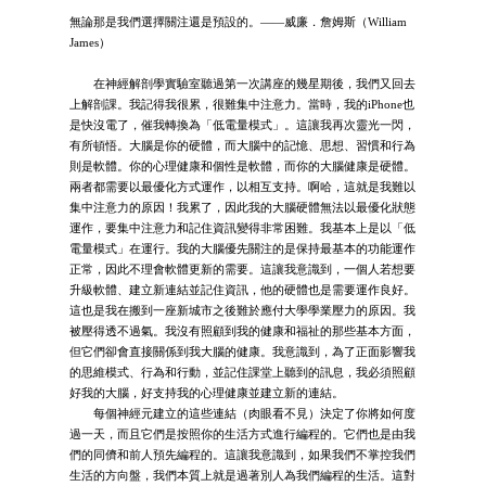
無論那是我們選擇關注還是預設的。——威廉．詹姆斯（William
James）
在神經解剖學實驗室聽過第一次講座的幾星期後，我們又回去
上解剖課。我記得我很累，很難集中注意力。當時，我的iPhone也
是快沒電了，催我轉換為「低電量模式」。這讓我再次靈光一閃，
有所頓悟。大腦是你的硬體，而大腦中的記憶、思想、習慣和行為
則是軟體。你的心理健康和個性是軟體，而你的大腦健康是硬體。
兩者都需要以最優化方式運作，以相互支持。啊哈，這就是我難以
集中注意力的原因！我累了，因此我的大腦硬體無法以最優化狀態
運作，要集中注意力和記住資訊變得非常困難。我基本上是以「低
電量模式」在運行。我的大腦優先關注的是保持最基本的功能運作
正常，因此不理會軟體更新的需要。這讓我意識到，一個人若想要
升級軟體、建立新連結並記住資訊，他的硬體也是需要運作良好。
這也是我在搬到一座新城市之後難於應付大學學業壓力的原因。我
被壓得透不過氣。我沒有照顧到我的健康和福祉的那些基本方面，
但它們卻會直接關係到我大腦的健康。我意識到，為了正面影響我
的思維模式、行為和行動，並記住課堂上聽到的訊息，我必須照顧
好我的大腦，好支持我的心理健康並建立新的連結。
每個神經元建立的這些連結（肉眼看不見）決定了你將如何度
過一天，而且它們是按照你的生活方式進行編程的。它們也是由我
們的同儕和前人預先編程的。這讓我意識到，如果我們不掌控我們
生活的方向盤，我們本質上就是過著別人為我們編程的生活。這對