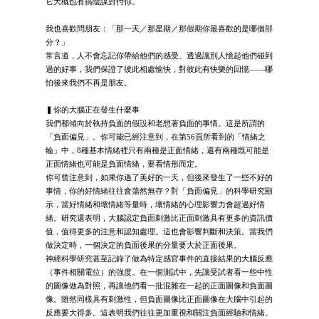
它大概也有搞陰謀對付你。
我也喜歡問朋友：「那一天／那星期／那假期你最喜歡的是哪個部
分？」
常言道，人不會忘記你帶給他們的感受。透過讓別人憶起他們碰到
過的好事，我們保證了彼此相處愉快，對彼此有快樂的回憶——哪
怕後來我們不再是朋友。
▍你的大腦正在發生什麼事
我們都傾向於執持負面的假設和老想著負面的事情。這是所謂的
「負面偏見」。你可能已經注意到，在第56頁所看到的「情緒之
輪」中，8種基本情緒裡只有兩種是正面情緒，還有兩種既可能是
正面情緒也可能是負面情緒，要看情形而定。
你可曾注意到，如果你過了美好的一天，但後來發生了一些不好的
事情，你的好情緒往往會蕩然無存？對「負面偏見」的科學研究顯
示，當好情緒和壞情緒等量時，壞情緒的心理影響力會超過好情
緒。研究還表明，大腦認定負面刺激比正面刺激具有更多的資訊價
值，值得更多的注意和認知處理。這也會影響判斷和決策。當我們
做決定時，一個決定的負面後果的分量要大於正面後果。
神經科學研究甚至記錄了做為特定感官事件的直接結果的大腦反應
（事件相關電位）的強度。在一個測試中，先讓受試者看一些中性
的圖像做為對照，再讓他們看一批混雜在一起的正面圖像和負面圖
像。雖然同樣具有刺激性，但負面圖像比正面圖像在大腦中引起的
反應要大得多。這表明我們往往更加重視和關注負面經驗和情緒。