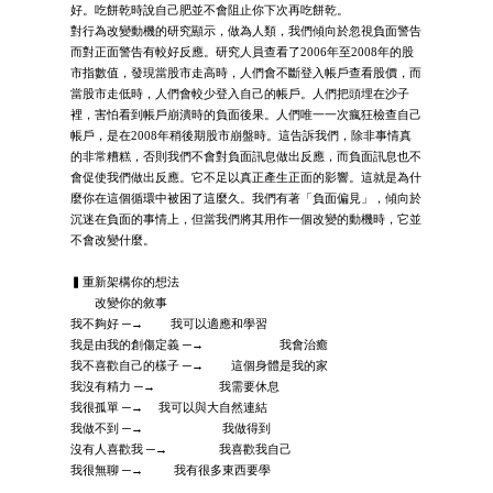
好。吃餅乾時說自己肥並不會阻止你下次再吃餅乾。
對行為改變動機的研究顯示，做為人類，我們傾向於忽視負面警告
而對正面警告有較好反應。研究人員查看了2006年至2008年的股
市指數值，發現當股市走高時，人們會不斷登入帳戶查看股價，而
當股市走低時，人們會較少登入自己的帳戶。人們把頭埋在沙子
裡，害怕看到帳戶崩潰時的負面後果。人們唯一一次瘋狂檢查自己
帳戶，是在2008年稍後期股市崩盤時。這告訴我們，除非事情真
的非常糟糕，否則我們不會對負面訊息做出反應，而負面訊息也不
會促使我們做出反應。它不足以真正產生正面的影響。這就是為什
麼你在這個循環中被困了這麼久。我們有著「負面偏見」，傾向於
沉迷在負面的事情上，但當我們將其用作一個改變的動機時，它並
不會改變什麼。
▍重新架構你的想法
改變你的敘事
我不夠好 ─→ 我可以適應和學習
我是由我的創傷定義 ─→ 我會治癒
我不喜歡自己的樣子 ─→ 這個身體是我的家
我沒有精力 ─→ 我需要休息
我很孤單 ─→ 我可以與大自然連結
我做不到 ─→ 我做得到
沒有人喜歡我 ─→ 我喜歡我自己
我很無聊 ─→ 我有很多東西要學