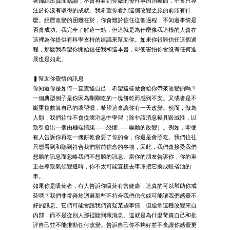
著歸結出負面結論，不會再看到你做的每件事的消極面，不會只專
注於你沒有取得的成就。我希望你看到這個改變之旅的前頭有什
麼。經歷改變的困難在於，你會難於信任這個過程，不知道事情是
否會成功。我完全了解這一點，但這就是為什麼像我這樣的人會在
這裡為你提供有科學支持的建議來幫助你。如果你很難信任這個過
程，那麼我希望你開始信任我和這本書，即便害怕你會沒有任何進
展也是如此。
▍幫助你覺悟的訊息
你知道你是如何一直責怪自己，希望這樣做會給你帶來改變的嗎？
一個典型例子是你因為剛剛吃的一塊餅乾而感到不安。又或者是不
斷重複數算自己的壞習慣，希望這會讓你有一天改變。然而，做為
人類，我們往往不會從壞消息中學習（除非該消息極具毀滅性，以
致引發出一個由極端情緒——恐懼——驅動的改變）。例如，即使
有人告訴你再吃一塊餅乾會要了你的命，你還是會照吃。我們往往
只想看到和聽到符合我們當前信念的事物，因此，我們會接受我們
想聽的訊息而忽略我們不想聽的訊息。當你的朋友告訴你，你的車
正在導致氣候變遷時，你不太可能直接去車庫把它換成較省油的
車。
如果你是吸菸者，有人告訴你吸菸有害健康，這真的可以幫助你戒
菸嗎？我們非常善於迴避那些不符合我們信念或可能讓我們感覺不
好的訊息。它們可能會讓我們質疑某些事情，但通常這種改變來自
內部，而不是從別人那裡聽到壞消息。這就是為什麼苛責自己和批
評自己並不能推動任何改變。告訴自己你不夠好並不會讓你感覺更