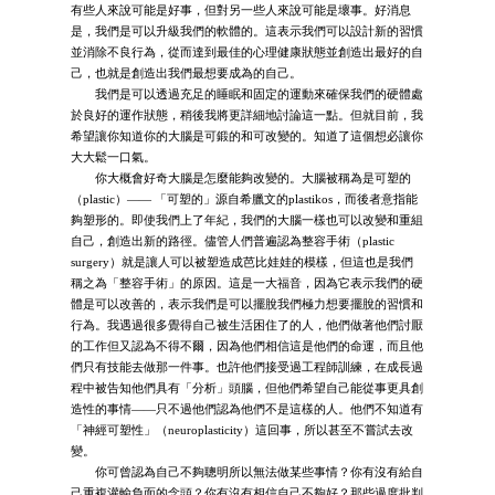
有些人來說可能是好事，但對另一些人來說可能是壞事。好消息
是，我們是可以升級我們的軟體的。這表示我們可以設計新的習慣
並消除不良行為，從而達到最佳的心理健康狀態並創造出最好的自
己，也就是創造出我們最想要成為的自己。
我們是可以透過充足的睡眠和固定的運動來確保我們的硬體處
於良好的運作狀態，稍後我將更詳細地討論這一點。但就目前，我
希望讓你知道你的大腦是可鍛的和可改變的。知道了這個想必讓你
大大鬆一口氣。
你大概會好奇大腦是怎麼能夠改變的。大腦被稱為是可塑的
（plastic）—— 「可塑的」源自希臘文的plastikos，而後者意指能
夠塑形的。即使我們上了年紀，我們的大腦一樣也可以改變和重組
自己，創造出新的路徑。儘管人們普遍認為整容手術（plastic
surgery）就是讓人可以被塑造成芭比娃娃的模樣，但這也是我們
稱之為「整容手術」的原因。這是一大福音，因為它表示我們的硬
體是可以改善的，表示我們是可以擺脫我們極力想要擺脫的習慣和
行為。我遇過很多覺得自己被生活困住了的人，他們做著他們討厭
的工作但又認為不得不爾，因為他們相信這是他們的命運，而且他
們只有技能去做那一件事。也許他們接受過工程師訓練，在成長過
程中被告知他們具有「分析」頭腦，但他們希望自己能從事更具創
造性的事情——只不過他們認為他們不是這樣的人。他們不知道有
「神經可塑性」（neuroplasticity）這回事，所以甚至不嘗試去改
變。
你可曾認為自己不夠聰明所以無法做某些事情？你有沒有給自
己重複灌輸負面的念頭？你有沒有相信自己不夠好？那些過度批判