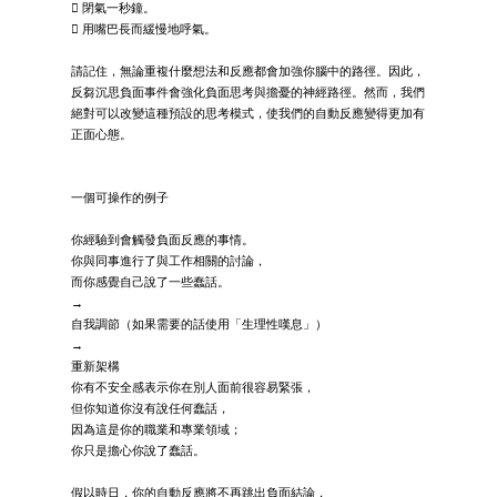
 閉氣一秒鐘。
 用嘴巴長而緩慢地呼氣。
請記住，無論重複什麼想法和反應都會加強你腦中的路徑。因此，
反芻沉思負面事件會強化負面思考與擔憂的神經路徑。然而，我們
絕對可以改變這種預設的思考模式，使我們的自動反應變得更加有
正面心態。
一個可操作的例子
你經驗到會觸發負面反應的事情。
你與同事進行了與工作相關的討論，
而你感覺自己說了一些蠢話。
→
自我調節（如果需要的話使用「生理性嘆息」）
→
重新架構
你有不安全感表示你在別人面前很容易緊張，
但你知道你沒有說任何蠢話，
因為這是你的職業和專業領域；
你只是擔心你說了蠢話。
假以時日，你的自動反應將不再跳出負面結論，