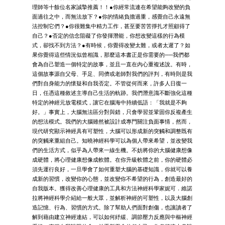
理師等十餘位名家誠摯推薦！！●你經常流連在希望能夠改變的負
面過往之中，而無法放下？●你的情緒負擔過重，感覺自己永遠無
法控制它們？●你很難集中精力工作，甚至要苦苦掙扎才照顧得了
自己？●否定的信念阻礙了你發揮潛能，你想改變這樣的行為模
式，卻找不到方法？●有時候，你覺得改變太難，或者太遲了？如
果你覺得這些情況似曾相識，那麼這本書正是你需要的──我們都
會為自己塑造一個特定的故事，並且一直在內心重複述說。有時，
這個故事源自父母、手足、同儕或老師對我們的評判，有時則是我
們對自身能力的懷疑和自我否定。不管從何而來，許多人日復一
日，任憑這種敘述主導自己生活的軌跡。我們潛意識不斷強化這種
特定的神經元放電模式，讓它在腦海中持續低語：「我就是不夠
好。」事實上，大腦無法區分對與錯，只會學習並鞏固你反複產生
的想法模式。我們的大腦雖然被設計成專門關注負面事情，然而，
現代研究顯示神經具有可塑性，大腦可以形成新的突觸和調整既有
的突觸來重組自己。知曉神經科學可以為個人帶來希望，並改變我
們的生活方式，似乎為人帶來一線生機。不妨將你的大腦健康想像
成硬體，將心理健康想像成軟體。在你升級軟體之前，你的硬體必
須先運行良好，一旦學會了如何重塑大腦的基礎知識，你就可以養
成新的習慣，改變你的心態，並改變你不希望的行為，創造最好的
自我版本。獲得改善心理健康的工具和方法神經科學家妮可．維諾
拉將神經科學介紹給一般大眾，並解析神經的可塑性，以及大腦創
造記憶、行為、習慣的方式。除了幫助人們面對創傷，也讓讀者了
解到藉由建立神經連結，可以如何紓緩、調節壓力反應與中樞神經