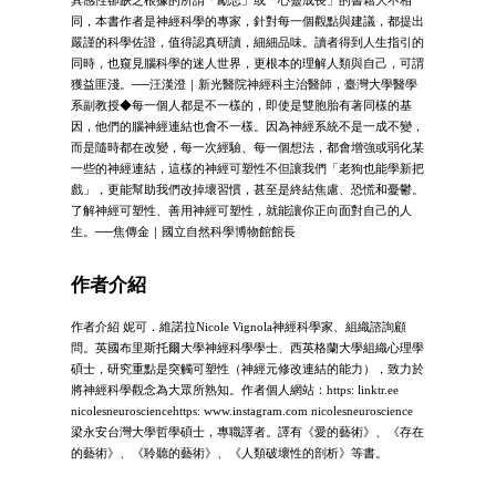
同，本書作者是神經科學的專家，針對每一個觀點與建議，都提出
嚴謹的科學佐證，值得認真研讀，細細品味。讀者得到人生指引的
同時，也窺見腦科學的迷人世界，更根本的理解人類與自己，可謂
獲益匪淺。──汪漢澄｜新光醫院神經科主治醫師，臺灣大學醫學
系副教授◆每一個人都是不一樣的，即使是雙胞胎有著同樣的基
因，他們的腦神經連結也會不一樣。因為神經系統不是一成不變，
而是隨時都在改變，每一次經驗、每一個想法，都會增強或弱化某
一些的神經連結，這樣的神經可塑性不但讓我們「老狗也能學新把
戲」，更能幫助我們改掉壞習慣，甚至是終結焦慮、恐慌和憂鬱。
了解神經可塑性、善用神經可塑性，就能讓你正向面對自己的人
生。──焦傳金｜國立自然科學博物館館長
作者介紹
作者介紹 妮可．維諾拉Nicole Vignola神經科學家、組織諮詢顧
問。英國布里斯托爾大學神經科學學士、西英格蘭大學組織心理學
碩士，研究重點是突觸可塑性（神經元修改連結的能力），致力於
將神經科學觀念為大眾所熟知。作者個人網站：https: linktr.ee
nicolesneurosciencehttps: www.instagram.com nicolesneuroscience
梁永安台灣大學哲學碩士，專職譯者。譯有《愛的藝術》、《存在
的藝術》、《聆聽的藝術》、《人類破壞性的剖析》等書。