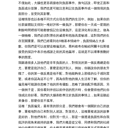
不僅如此，大腦也更容易接收到負面事件。換句話說，即使正面和
負面成分並陳，我們也更可能注意和記住負面事件或一個情境的負
面部分，並受到其影響。
這種情形也以各種不同方式出現在我們的生活中。例如，如果你的
社群媒體貼文得到一堆好評和一條負評，那麼你在一天或一星期的
剩餘時間裡很可能都會惦記住這條負評。這是演化有以致之。做為
一個物種，我們必須對潛在的威脅和危險高度敏感，這對我們的生
存至關重要。我們已經看到在8種基本情緒中，負面情緒占大多
數。但我們是可以改變這種偏見的。喬科維奇在輸給阿爾卡拉斯後
接受的採訪中表示他感謝之前的其他贏球，這就是不以壞事推翻好
事的態度。
我聽過很多人說他們是非常負面的人，對情況的第一個反應總是怨
尤，要麼是批評自己，要麼是批評別人。例如，你聽說你的朋友升
職了，你的第一個反應是他不配，對他能夠坐上那樣的位子感到震
驚。或者你認為這不公平，因為你對他的個人生活有了解。但你的
偏見極可能讓你忽略了他的所有優點，忽略了讓他配升職原因。另
一個例子是，當你看到伴侶以前伴侶的照片時，你會覺得他們比你
強或比你好看。我們的大腦喜歡專注於負面的事情上，如果這聽起
來像你，那麼你並不孤單。
這種「負面偏見」最有害的部分是，我們都會有一個關於自己的故
事，重複地對自己和對別人述說。對某些人，這種重複述說的故事
是好的，對他們有利，但對另一些人，那是一個透過負面性和自我
批評的視角來維持的故事。我們大概是從父母、同儕和我們的社經
地位中獲得這個故事。你大概是透過觀察父母的做事方式而學會這