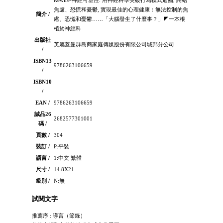
焦慮、恐慌和憂鬱, 實現最佳的心理健康：無法控制的焦
簡介 /
慮、恐慌和憂鬱……「大腦發生了什麼事？」◤一本根
植於神經科
出版社
英屬蓋曼群島商家庭傳媒股份有限公司城邦分公司
/
ISBN13
9786263106659
/
ISBN10
/
EAN /
9786263106659
誠品26
2682577301001
碼 /
頁數 /
304
裝訂 /
P:平裝
語言 /
1:中文 繁體
尺寸 /
14.8X21
級別 /
N:無
試閱文字
推薦序 : 導言（節錄）