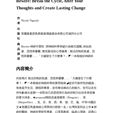
Rewire: Break the Cycle, Alter Your
Thoughts and Create Lasting Change
作
Nicole Vignola
者
出
版
英屬蓋曼群島商家庭傳媒股份有限公司城邦分公司
社
商
Rewire-神經可塑性: 用神經科學突破行為模式迴圈, 終結焦
品
慮、恐慌和憂鬱, 實現最佳的心理健康：無法控制的焦慮、恐
描
慌和憂鬱……「大腦發生了什麼事？」◤一本根植於神經科
述
內容簡介
內容簡介 無法控制的焦慮、恐慌和憂鬱……「大腦發生了什麼
事？」◤一本根植於神經科學的實用指南◢提供可操作性的建議，
有效提升生活、關係和事業，並培養信賴自己的能力。你可以在任
何年齡做出改變──你對自己的思想和行為的控制力比你本來想像
的要大得多。★proposal階段迅速授權英（Penguin）、美
（HarperOne）、克、芬、荷、西、希、德、巴、義、中等16國語
文★英國亞馬遜神經心理學排行榜第一名／台灣與美同步上市★神
經科醫師、神經科學研究專家、心理系教授、臨床心理師、諮商心