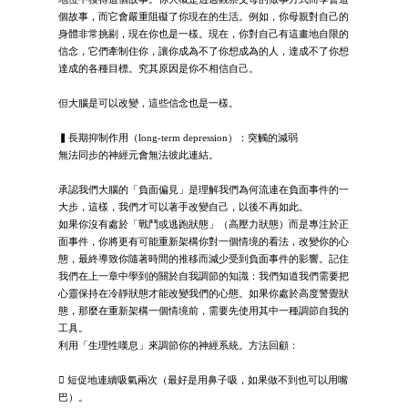
個故事，而它會嚴重阻礙了你現在的生活。例如，你母親對自己的
身體非常挑剔，現在你也是一樣。現在，你對自己有這畫地自限的
信念，它們牽制住你，讓你成為不了你想成為的人，達成不了你想
達成的各種目標。究其原因是你不相信自己。
但大腦是可以改變，這些信念也是一樣。
▍長期抑制作用（long-term depression）：突觸的減弱
無法同步的神經元會無法彼此連結。
承認我們大腦的「負面偏見」是理解我們為何流連在負面事件的一
大步，這樣，我們才可以著手改變自己，以後不再如此。
如果你沒有處於「戰鬥或逃跑狀態」（高壓力狀態）而是專注於正
面事件，你將更有可能重新架構你對一個情境的看法，改變你的心
態，最終導致你隨著時間的推移而減少受到負面事件的影響。記住
我們在上一章中學到的關於自我調節的知識：我們知道我們需要把
心靈保持在冷靜狀態才能改變我們的心態。如果你處於高度警覺狀
態，那麼在重新架構一個情境前，需要先使用其中一種調節自我的
工具。
利用「生理性嘆息」來調節你的神經系統。方法回顧：
 短促地連續吸氣兩次（最好是用鼻子吸，如果做不到也可以用嘴
巴）。