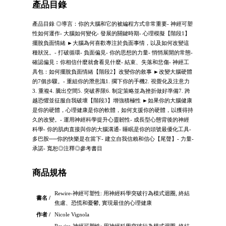
產品目錄
產品目錄 ◎導言：你的大腦和它的被編程方式非常重要- 神經可塑
性如何運作- 大腦如何變化- 發展的關鍵時期- 心理模擬【階段1】
擺脫負面情緒 ►大腦為何喜歡專注於負面事情，以及如何改變這
種狀況。- 打破循環- 負面偏見- 你的思想的力量- 悄悄展開的常態-
確認偏見︰你相信什麼就會看見什麼- 結束、失落和悲傷- 神經工
具包：如何擺脫負面情緒【階段2】改變你的敘事 ►改變大腦硬體
的7個步驟。- 重組你的潛意識1. 擱下你的手機2. 視覺化及注意力
3. 重複4. 騰出空間5. 突破界限6. 制定策略並為挫折做好準備7. 跨
越恐懼並征服自我破壞【階段3】增強積極性 ►如果你的大腦健康
是你的硬體，心理健康是你的軟體，如何支援你的硬體，以獲得持
久的改變。- 運用神經科學提升心靈韌性- 成長型心態背後的神經
科學- 你的肌肉直接與你的大腦溝通- 睡眠是你的頭號最優化工具-
多巴胺──你的快樂是在當下- 建立自我信賴和信心【尾聲】- 力量-
承諾- 寬恕◎注釋◎參考書目
商品規格
Rewire-神經可塑性: 用神經科學突破行為模式迴圈, 終結
書名 /
焦慮、恐慌和憂鬱, 實現最佳的心理健康
作者 /
Nicole Vignola
Rewire-神經可塑性: 用神經科學突破行為模式迴圈, 終結