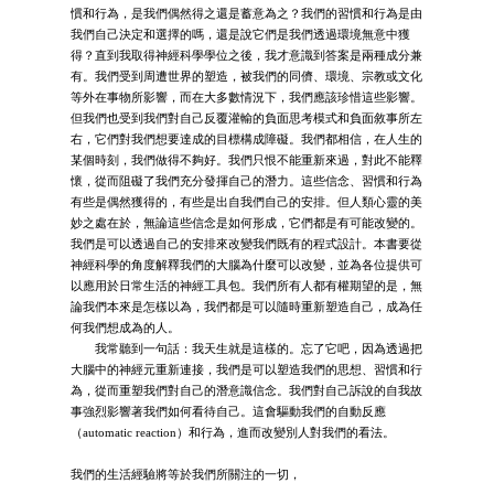
慣和行為，是我們偶然得之還是蓄意為之？我們的習慣和行為是由
我們自己決定和選擇的嗎，還是說它們是我們透過環境無意中獲
得？直到我取得神經科學學位之後，我才意識到答案是兩種成分兼
有。我們受到周遭世界的塑造，被我們的同儕、環境、宗教或文化
等外在事物所影響，而在大多數情況下，我們應該珍惜這些影響。
但我們也受到我們對自己反覆灌輸的負面思考模式和負面敘事所左
右，它們對我們想要達成的目標構成障礙。我們都相信，在人生的
某個時刻，我們做得不夠好。我們只恨不能重新來過，對此不能釋
懷，從而阻礙了我們充分發揮自己的潛力。這些信念、習慣和行為
有些是偶然獲得的，有些是出自我們自己的安排。但人類心靈的美
妙之處在於，無論這些信念是如何形成，它們都是有可能改變的。
我們是可以透過自己的安排來改變我們既有的程式設計。本書要從
神經科學的角度解釋我們的大腦為什麼可以改變，並為各位提供可
以應用於日常生活的神經工具包。我們所有人都有權期望的是，無
論我們本來是怎樣以為，我們都是可以隨時重新塑造自己，成為任
何我們想成為的人。
我常聽到一句話：我天生就是這樣的。忘了它吧，因為透過把
大腦中的神經元重新連接，我們是可以塑造我們的思想、習慣和行
為，從而重塑我們對自己的潛意識信念。我們對自己訴說的自我故
事強烈影響著我們如何看待自己。這會驅動我們的自動反應
（automatic reaction）和行為，進而改變別人對我們的看法。
我們的生活經驗將等於我們所關注的一切，