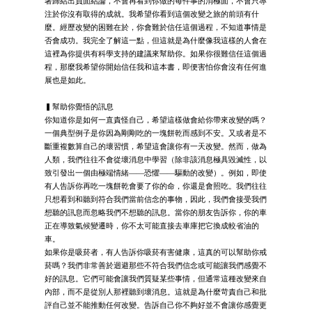
著歸結出負面結論，不會再看到你做的每件事的消極面，不會只專
注於你沒有取得的成就。我希望你看到這個改變之旅的前頭有什
麼。經歷改變的困難在於，你會難於信任這個過程，不知道事情是
否會成功。我完全了解這一點，但這就是為什麼像我這樣的人會在
這裡為你提供有科學支持的建議來幫助你。如果你很難信任這個過
程，那麼我希望你開始信任我和這本書，即便害怕你會沒有任何進
展也是如此。
▍幫助你覺悟的訊息
你知道你是如何一直責怪自己，希望這樣做會給你帶來改變的嗎？
一個典型例子是你因為剛剛吃的一塊餅乾而感到不安。又或者是不
斷重複數算自己的壞習慣，希望這會讓你有一天改變。然而，做為
人類，我們往往不會從壞消息中學習（除非該消息極具毀滅性，以
致引發出一個由極端情緒——恐懼——驅動的改變）。例如，即使
有人告訴你再吃一塊餅乾會要了你的命，你還是會照吃。我們往往
只想看到和聽到符合我們當前信念的事物，因此，我們會接受我們
想聽的訊息而忽略我們不想聽的訊息。當你的朋友告訴你，你的車
正在導致氣候變遷時，你不太可能直接去車庫把它換成較省油的
車。
如果你是吸菸者，有人告訴你吸菸有害健康，這真的可以幫助你戒
菸嗎？我們非常善於迴避那些不符合我們信念或可能讓我們感覺不
好的訊息。它們可能會讓我們質疑某些事情，但通常這種改變來自
內部，而不是從別人那裡聽到壞消息。這就是為什麼苛責自己和批
評自己並不能推動任何改變。告訴自己你不夠好並不會讓你感覺更