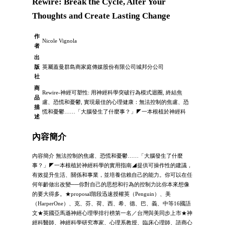
Rewire: Break the Cycle, Alter Your
Thoughts and Create Lasting Change
作
Nicole Vignola
者
出
版
英屬蓋曼群島商家庭傳媒股份有限公司城邦分公司
社
商
Rewire-神經可塑性: 用神經科學突破行為模式迴圈, 終結焦
品
慮、恐慌和憂鬱, 實現最佳的心理健康：無法控制的焦慮、恐
描
慌和憂鬱……「大腦發生了什麼事？」◤一本根植於神經科
述
內容簡介
內容簡介 無法控制的焦慮、恐慌和憂鬱……「大腦發生了什麼
事？」◤一本根植於神經科學的實用指南◢提供可操作性的建議，
有效提升生活、關係和事業，並培養信賴自己的能力。你可以在任
何年齡做出改變──你對自己的思想和行為的控制力比你本來想像
的要大得多。★proposal階段迅速授權英（Penguin）、美
（HarperOne）、克、芬、荷、西、希、德、巴、義、中等16國語
文★英國亞馬遜神經心理學排行榜第一名／台灣與美同步上市★神
經科醫師、神經科學研究專家、心理系教授、臨床心理師、諮商心