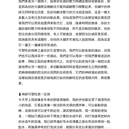
我們來看另一個例子。如果你在感到壓力時總是覺得需要吸菸，那
是因為你的大腦將這種解決方案與緩解壓力聯繫起來。你腦中的神
經元同時發出訊號，告訴你解決壓力的方法就是抽菸。這是一種大
多數人沒有注意到的自動反應。但知道我們可以改變這種反應意謂
著我們可以用其他選擇來取代它，這樣，隨著時間的推移，你的大
腦在碰到壓力時便會採取不同的路線，而不是自動想到吸菸。你的
想法也會出現同樣情形。有人可能會說，改變想法比戒菸更容易，
因為吸菸具有成癮性，但你的大腦常常會陷入負面情緒，因為這是
它一遍又一遍練習所形成的。
可塑性的很棒之處在於它是雙向的。我們可以創造新的連結，但我
們也可以甩掉其中一些連結。我們是可以甩掉一些我們重複述說的
故事，用較正面的故事取而代之。你是可以刻意地不讓一個想法直
接地帶出另一個想法，來切斷兩個同時放電的神經元之間的聯繫。
把兩個相續的想法的出現間距拉得愈長，它們的神經連結就愈弱。
這種知識在後面更詳細地探討如何拆解特定的放電模式時，將很重
要。
▍神經可塑性第一定律
今天早上我就像多年來的那樣煮咖啡。我的伴侶最近買了個漂亮的
小奶泡器。它看起來像一根頂部有光環的攪拌棒，可以振動和旋
轉，這樣你就可以使牛奶起泡，讓其變得絲滑。我一星期前便知
道，一開始只應該在杯子裡放少量的水或牛奶，待打泡後再把杯內
的水或牛奶添滿。我已經準備好等水壺沸騰之後在馬克杯裡倒一點
點水，再施展神奇的打泡沫法術，炮製出有史以來最好的咖啡……