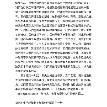
慣和行為，是我們偶然得之還是蓄意為之？我們的習慣和行為是由
我們自己決定和選擇的嗎，還是說它們是我們透過環境無意中獲
得？直到我取得神經科學學位之後，我才意識到答案是兩種成分兼
有。我們受到周遭世界的塑造，被我們的同儕、環境、宗教或文化
等外在事物所影響，而在大多數情況下，我們應該珍惜這些影響。
但我們也受到我們對自己反覆灌輸的負面思考模式和負面敘事所左
右，它們對我們想要達成的目標構成障礙。我們都相信，在人生的
某個時刻，我們做得不夠好。我們只恨不能重新來過，對此不能釋
懷，從而阻礙了我們充分發揮自己的潛力。這些信念、習慣和行為
有些是偶然獲得的，有些是出自我們自己的安排。但人類心靈的美
妙之處在於，無論這些信念是如何形成，它們都是有可能改變的。
我們是可以透過自己的安排來改變我們既有的程式設計。本書要從
神經科學的角度解釋我們的大腦為什麼可以改變，並為各位提供可
以應用於日常生活的神經工具包。我們所有人都有權期望的是，無
論我們本來是怎樣以為，我們都是可以隨時重新塑造自己，成為任
何我們想成為的人。
我常聽到一句話：我天生就是這樣的。忘了它吧，因為透過把
大腦中的神經元重新連接，我們是可以塑造我們的思想、習慣和行
為，從而重塑我們對自己的潛意識信念。我們對自己訴說的自我故
事強烈影響著我們如何看待自己。這會驅動我們的自動反應
（automatic reaction）和行為，進而改變別人對我們的看法。
我們的生活經驗將等於我們所關注的一切，