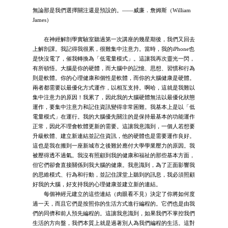
無論那是我們選擇關注還是預設的。——威廉．詹姆斯（William
James）
在神經解剖學實驗室聽過第一次講座的幾星期後，我們又回去
上解剖課。我記得我很累，很難集中注意力。當時，我的iPhone也
是快沒電了，催我轉換為「低電量模式」。這讓我再次靈光一閃，
有所頓悟。大腦是你的硬體，而大腦中的記憶、思想、習慣和行為
則是軟體。你的心理健康和個性是軟體，而你的大腦健康是硬體。
兩者都需要以最優化方式運作，以相互支持。啊哈，這就是我難以
集中注意力的原因！我累了，因此我的大腦硬體無法以最優化狀態
運作，要集中注意力和記住資訊變得非常困難。我基本上是以「低
電量模式」在運行。我的大腦優先關注的是保持最基本的功能運作
正常，因此不理會軟體更新的需要。這讓我意識到，一個人若想要
升級軟體、建立新連結並記住資訊，他的硬體也是需要運作良好。
這也是我在搬到一座新城市之後難於應付大學學業壓力的原因。我
被壓得透不過氣。我沒有照顧到我的健康和福祉的那些基本方面，
但它們卻會直接關係到我大腦的健康。我意識到，為了正面影響我
的思維模式、行為和行動，並記住課堂上聽到的訊息，我必須照顧
好我的大腦，好支持我的心理健康並建立新的連結。
每個神經元建立的這些連結（肉眼看不見）決定了你將如何度
過一天，而且它們是按照你的生活方式進行編程的。它們也是由我
們的同儕和前人預先編程的。這讓我意識到，如果我們不掌控我們
生活的方向盤，我們本質上就是過著別人為我們編程的生活。這對