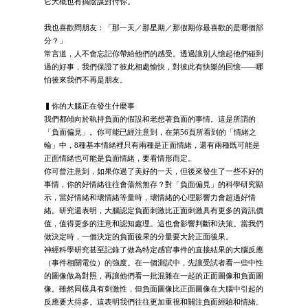
它大概也有搞陰謀對付你。
我也喜歡問朋友：「那一天／那星期／那假期你最喜歡的是哪個部
分？」
常言道，人不會忘記你帶給他們的感受。透過讓別人憶起他們碰到
過的好事，我們保證了彼此相處愉快，對彼此有快樂的回憶——哪
怕後來我們不再是朋友。
▍你的大腦正在發生什麼事
我們都傾向於執持負面的假設和老想著負面的事情。這是所謂的
「負面偏見」。你可能已經注意到，在第56頁所看到的「情緒之
輪」中，8種基本情緒裡只有兩種是正面情緒，還有兩種既可能是
正面情緒也可能是負面情緒，要看情形而定。
你可曾注意到，如果你過了美好的一天，但後來發生了一些不好的
事情，你的好情緒往往會蕩然無存？對「負面偏見」的科學研究顯
示，當好情緒和壞情緒等量時，壞情緒的心理影響力會超過好情
緒。研究還表明，大腦認定負面刺激比正面刺激具有更多的資訊價
值，值得更多的注意和認知處理。這也會影響判斷和決策。當我們
做決定時，一個決定的負面後果的分量要大於正面後果。
神經科學研究甚至記錄了做為特定感官事件的直接結果的大腦反應
（事件相關電位）的強度。在一個測試中，先讓受試者看一些中性
的圖像做為對照，再讓他們看一批混雜在一起的正面圖像和負面圖
像。雖然同樣具有刺激性，但負面圖像比正面圖像在大腦中引起的
反應要大得多。這表明我們往往更加重視和關注負面經驗和情緒。