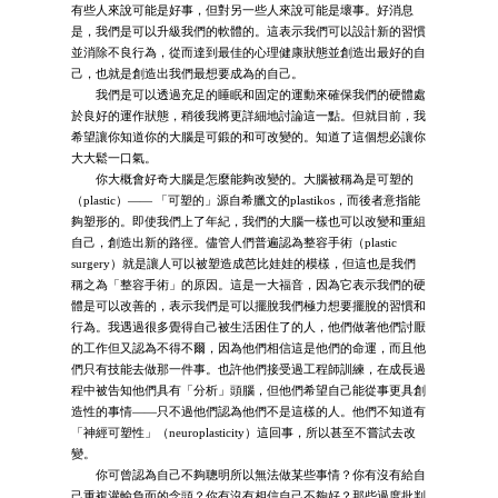
有些人來說可能是好事，但對另一些人來說可能是壞事。好消息
是，我們是可以升級我們的軟體的。這表示我們可以設計新的習慣
並消除不良行為，從而達到最佳的心理健康狀態並創造出最好的自
己，也就是創造出我們最想要成為的自己。
我們是可以透過充足的睡眠和固定的運動來確保我們的硬體處
於良好的運作狀態，稍後我將更詳細地討論這一點。但就目前，我
希望讓你知道你的大腦是可鍛的和可改變的。知道了這個想必讓你
大大鬆一口氣。
你大概會好奇大腦是怎麼能夠改變的。大腦被稱為是可塑的
（plastic）—— 「可塑的」源自希臘文的plastikos，而後者意指能
夠塑形的。即使我們上了年紀，我們的大腦一樣也可以改變和重組
自己，創造出新的路徑。儘管人們普遍認為整容手術（plastic
surgery）就是讓人可以被塑造成芭比娃娃的模樣，但這也是我們
稱之為「整容手術」的原因。這是一大福音，因為它表示我們的硬
體是可以改善的，表示我們是可以擺脫我們極力想要擺脫的習慣和
行為。我遇過很多覺得自己被生活困住了的人，他們做著他們討厭
的工作但又認為不得不爾，因為他們相信這是他們的命運，而且他
們只有技能去做那一件事。也許他們接受過工程師訓練，在成長過
程中被告知他們具有「分析」頭腦，但他們希望自己能從事更具創
造性的事情——只不過他們認為他們不是這樣的人。他們不知道有
「神經可塑性」（neuroplasticity）這回事，所以甚至不嘗試去改
變。
你可曾認為自己不夠聰明所以無法做某些事情？你有沒有給自
己重複灌輸負面的念頭？你有沒有相信自己不夠好？那些過度批判