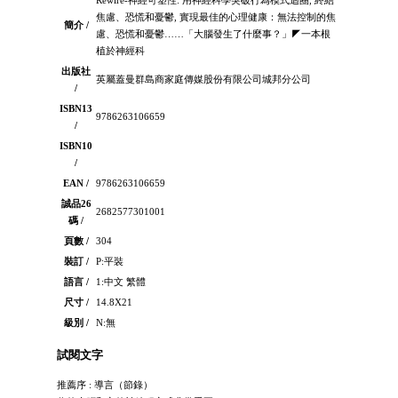
焦慮、恐慌和憂鬱, 實現最佳的心理健康：無法控制的焦
簡介 /
慮、恐慌和憂鬱……「大腦發生了什麼事？」◤一本根
植於神經科
出版社
英屬蓋曼群島商家庭傳媒股份有限公司城邦分公司
/
ISBN13
9786263106659
/
ISBN10
/
EAN /
9786263106659
誠品26
2682577301001
碼 /
頁數 /
304
裝訂 /
P:平裝
語言 /
1:中文 繁體
尺寸 /
14.8X21
級別 /
N:無
試閱文字
推薦序 : 導言（節錄）