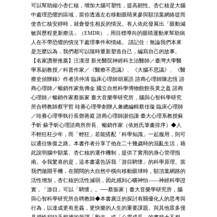
可以幫助縮小杏仁核，增加大腦可塑性，提高韌性。杏仁核是大腦
中處理恐懼的區域，當你透過左右移動眼睛來參與額頂葉網絡從而
使杏仁核安靜時，就會發生相反的情況。有人依此發展出「眼動減
敏與歷程更新療法」（EMDR），用目標導向的眼睛運動來幫助病
人在不帶恐懼的情況下處理事件和情緒。 請記住：無論我們本來
是怎麼以為，我們都可以隨時重新塑造自己，編寫自己的故事。
【名家讚譽推薦】汪漢澄 新光醫院神經科主治醫師／臺灣大學醫
學系副教授／科普作家／《醫療不思議》、《大腦不思議》、《醫
療史偵辦錄》作者洪仲清 臨床心理師胡展誥 諮商心理師陳志恆 諮
商心理師／暢銷作家焦傳金 國立自然科學博物館館長黃之盈 諮商
心理師／暢銷作家蔡振家 臺大音樂學研究所，腦與心智科學研究
所合聘教師蔡宇哲 哇賽心理學創辦人兼總編輯蔡佳璇 臨床心理師
／哇賽心理學執行長鄧善庭 諮商心理師謝伯讓 臺大心理系教授蘇
予昕 蘇予昕心理諮商所所長、暢銷作家（依姓氏筆畫排序）◆人
不輕狂枉少年，而「輕狂」若能搭配「科學知識」一起服用，則可
以通往恢復之路。本書作者分享了他在二十幾歲時的混亂生活，藉
此說明腦中額葉、杏仁核的運作機制，提供了實用的身心管理指
南。令我驚喜的是，這本書還告訴我「游目騁懷」的科學原理。當
我們拋開手機，在開闊的大自然中橫向移動眼球時，額頂葉網路的
活性增加，杏仁核的活性減弱，因此感到心曠神怡——神經科學證
實，「游目」可以「騁懷」。──蔡振家｜臺大音樂學研究所，腦
與心智科學研究所合聘教師◆本書廣泛的探討有關優化人的思考與
行為，以達成更有意義，更快樂的人生的重要課題。與其他眾多僅
具感性卻缺乏根據的所謂「勵志」或「心靈成長」的書籍大不相