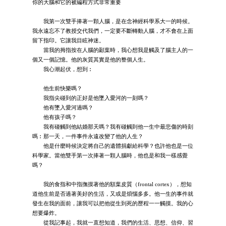
你的大腦和它的被編程方式非常重要
我第一次雙手捧著一顆人腦，是在念神經科學系大一的時候。
我永遠忘不了教授交代我們，一定要不斷轉動人腦，才不會在上面
留下指印。它讓我目眩神迷。
當我的拇指按在人腦的顳葉時，我心想我是觸及了腦主人的一
個又一個記憶。他的灰質其實是他的整個人生。
我心潮起伏，想到︰
他生前快樂嗎？
我指尖碰到的正好是他墜入愛河的一刻嗎？
他有墜入愛河過嗎？
他有孩子嗎？
我有碰觸到他結婚那天嗎？我有碰觸到他一生中最悲傷的時刻
嗎︰那一天，一件事件永遠改變了他的人生？
他是什麼時候決定將自己的遺體捐獻給科學？也許他也是一位
科學家。當他雙手第一次捧著一顆人腦時，他也是和我一樣感覺
嗎？
我的食指和中指撫摸著他的額葉皮質（frontal cortex），想知
道他生前是否過著美好的生活，又或是煩惱多多。他一生的事件就
發生在我的面前，讓我可以把他從生到死的歷程一一觸摸。我的心
想要爆炸。
從我記事起，我就一直想知道，我們的生活、思想、信仰、習