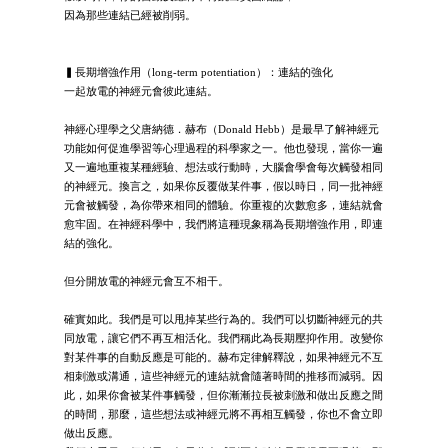
因為那些連結已經被削弱。
▍長期增強作用（long-term potentiation）：連結的強化
一起放電的神經元會彼此連結。
神經心理學之父唐納德．赫布（Donald Hebb）是最早了解神經元
功能如何促進學習等心理過程的科學家之一。他也發現，當你一遍
又一遍地重複某種經驗、想法或行動時，大腦會學會每次觸發相同
的神經元。換言之，如果你反覆做某件事，假以時日，同一批神經
元會被觸發，為你帶來相同的體驗。你重複的次數愈多，連結就會
愈牢固。在神經科學中，我們將這種現象稱為長期增強作用，即連
結的強化。
但分開放電的神經元會互不相干。
確實如此。我們是可以甩掉某些行為的。我們可以切斷神經元的共
同放電，讓它們不再互相活化。我們稱此為長期壓抑作用。改變你
對某件事的自動反應是可能的。赫布定律解釋說，如果神經元不互
相刺激或溝通，這些神經元的連結就會隨著時間的推移而減弱。因
此，如果你會被某件事觸發，但你漸漸拉長被刺激和做出反應之間
的時間，那麼，這些想法或神經元將不再相互觸發，你也不會立即
做出反應。