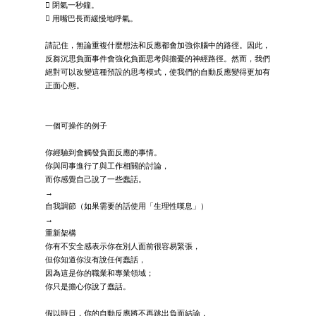
 閉氣一秒鐘。
 用嘴巴長而緩慢地呼氣。
請記住，無論重複什麼想法和反應都會加強你腦中的路徑。因此，
反芻沉思負面事件會強化負面思考與擔憂的神經路徑。然而，我們
絕對可以改變這種預設的思考模式，使我們的自動反應變得更加有
正面心態。
一個可操作的例子
你經驗到會觸發負面反應的事情。
你與同事進行了與工作相關的討論，
而你感覺自己說了一些蠢話。
→
自我調節（如果需要的話使用「生理性嘆息」）
→
重新架構
你有不安全感表示你在別人面前很容易緊張，
但你知道你沒有說任何蠢話，
因為這是你的職業和專業領域；
你只是擔心你說了蠢話。
假以時日，你的自動反應將不再跳出負面結論，