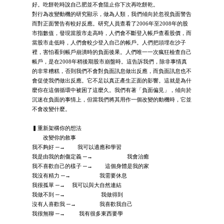
好。吃餅乾時說自己肥並不會阻止你下次再吃餅乾。
對行為改變動機的研究顯示，做為人類，我們傾向於忽視負面警告
而對正面警告有較好反應。研究人員查看了2006年至2008年的股
市指數值，發現當股市走高時，人們會不斷登入帳戶查看股價，而
當股市走低時，人們會較少登入自己的帳戶。人們把頭埋在沙子
裡，害怕看到帳戶崩潰時的負面後果。人們唯一一次瘋狂檢查自己
帳戶，是在2008年稍後期股市崩盤時。這告訴我們，除非事情真
的非常糟糕，否則我們不會對負面訊息做出反應，而負面訊息也不
會促使我們做出反應。它不足以真正產生正面的影響。這就是為什
麼你在這個循環中被困了這麼久。我們有著「負面偏見」，傾向於
沉迷在負面的事情上，但當我們將其用作一個改變的動機時，它並
不會改變什麼。
▍重新架構你的想法
改變你的敘事
我不夠好 ─→ 我可以適應和學習
我是由我的創傷定義 ─→ 我會治癒
我不喜歡自己的樣子 ─→ 這個身體是我的家
我沒有精力 ─→ 我需要休息
我很孤單 ─→ 我可以與大自然連結
我做不到 ─→ 我做得到
沒有人喜歡我 ─→ 我喜歡我自己
我很無聊 ─→ 我有很多東西要學