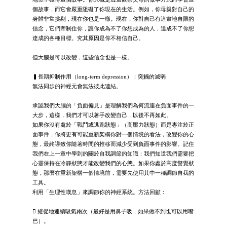
個故事，而它會嚴重阻礙了你現在的生活。例如，你母親對自己的
身體非常挑剔，現在你也是一樣。現在，你對自己有這畫地自限的
信念，它們牽制住你，讓你成為不了你想成為的人，達成不了你想
達成的各種目標。究其原因是你不相信自己。
但大腦是可以改變，這些信念也是一樣。
▍長期抑制作用（long-term depression）：突觸的減弱
無法同步的神經元會無法彼此連結。
承認我們大腦的「負面偏見」是理解我們為何流連在負面事件的一
大步，這樣，我們才可以著手改變自己，以後不再如此。
如果你沒有處於「戰鬥或逃跑狀態」（高壓力狀態）而是專注於正
面事件，你將更有可能重新架構你對一個情境的看法，改變你的心
態，最終導致你隨著時間的推移而減少受到負面事件的影響。記住
我們在上一章中學到的關於自我調節的知識：我們知道我們需要把
心靈保持在冷靜狀態才能改變我們的心態。如果你處於高度警覺狀
態，那麼在重新架構一個情境前，需要先使用其中一種調節自我的
工具。
利用「生理性嘆息」來調節你的神經系統。方法回顧：
 短促地連續吸氣兩次（最好是用鼻子吸，如果做不到也可以用嘴
巴）。