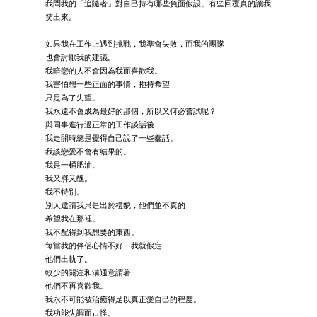
我問我的「追隨者」對自己持有哪些負面假設。有些回覆真的讓我
笑出來。
如果我在工作上遇到挑戰，我準會失敗，而我的團隊
也會討厭我的建議。
我暗戀的人不會因為我而喜歡我。
我害怕想一些正面的事情，抱持希望
只是為了失望。
我永遠不會成為最好的那個，所以又何必嘗試呢？
與同事進行過正常的工作談話後，
我走開時總是覺得自己說了一些蠢話。
我談戀愛不會有結果的。
我是一桶肥油。
我又胖又醜。
我不特別。
別人邀請我只是出於禮貌，他們並不真的
希望我在那裡。
我不配得到我想要的東西。
每當我的伴侶心情不好，我就假定
他們出軌了。
較少的關注和溝通意謂著
他們不再喜歡我。
我永不可能被治癒得足以真正愛自己的程度。
我功能失調而古怪。