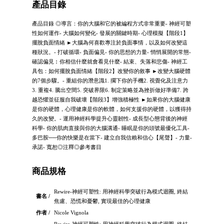
產品目錄
產品目錄 ◎導言：你的大腦和它的被編程方式非常重要- 神經可塑
性如何運作- 大腦如何變化- 發展的關鍵時期- 心理模擬【階段1】
擺脫負面情緒 ►大腦為何喜歡專注於負面事情，以及如何改變這
種狀況。- 打破循環- 負面偏見- 你的思想的力量- 悄悄展開的常態-
確認偏見︰你相信什麼就會看見什麼- 結束、失落和悲傷- 神經工
具包：如何擺脫負面情緒【階段2】改變你的敘事 ►改變大腦硬體
的7個步驟。- 重組你的潛意識1. 擱下你的手機2. 視覺化及注意力
3. 重複4. 騰出空間5. 突破界限6. 制定策略並為挫折做好準備7. 跨
越恐懼並征服自我破壞【階段3】增強積極性 ►如果你的大腦健康
是你的硬體，心理健康是你的軟體，如何支援你的硬體，以獲得持
久的改變。- 運用神經科學提升心靈韌性- 成長型心態背後的神經
科學- 你的肌肉直接與你的大腦溝通- 睡眠是你的頭號最優化工具-
多巴胺──你的快樂是在當下- 建立自我信賴和信心【尾聲】- 力量-
承諾- 寬恕◎注釋◎參考書目
商品規格
Rewire-神經可塑性: 用神經科學突破行為模式迴圈, 終結
書名 /
焦慮、恐慌和憂鬱, 實現最佳的心理健康
作者 /
Nicole Vignola
Rewire-神經可塑性: 用神經科學突破行為模式迴圈, 終結