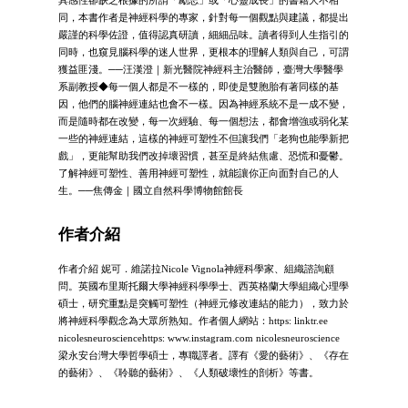
同，本書作者是神經科學的專家，針對每一個觀點與建議，都提出
嚴謹的科學佐證，值得認真研讀，細細品味。讀者得到人生指引的
同時，也窺見腦科學的迷人世界，更根本的理解人類與自己，可謂
獲益匪淺。──汪漢澄｜新光醫院神經科主治醫師，臺灣大學醫學
系副教授◆每一個人都是不一樣的，即使是雙胞胎有著同樣的基
因，他們的腦神經連結也會不一樣。因為神經系統不是一成不變，
而是隨時都在改變，每一次經驗、每一個想法，都會增強或弱化某
一些的神經連結，這樣的神經可塑性不但讓我們「老狗也能學新把
戲」，更能幫助我們改掉壞習慣，甚至是終結焦慮、恐慌和憂鬱。
了解神經可塑性、善用神經可塑性，就能讓你正向面對自己的人
生。──焦傳金｜國立自然科學博物館館長
作者介紹
作者介紹 妮可．維諾拉Nicole Vignola神經科學家、組織諮詢顧
問。英國布里斯托爾大學神經科學學士、西英格蘭大學組織心理學
碩士，研究重點是突觸可塑性（神經元修改連結的能力），致力於
將神經科學觀念為大眾所熟知。作者個人網站：https: linktr.ee
nicolesneurosciencehttps: www.instagram.com nicolesneuroscience
梁永安台灣大學哲學碩士，專職譯者。譯有《愛的藝術》、《存在
的藝術》、《聆聽的藝術》、《人類破壞性的剖析》等書。