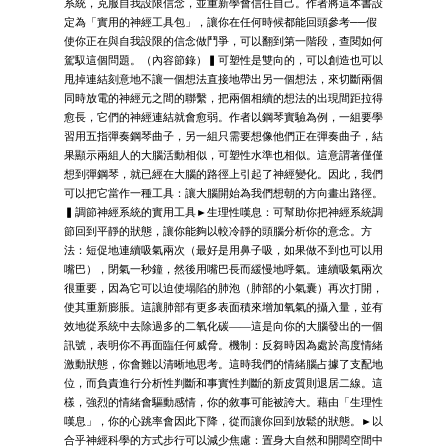
系統，克服自我設限信念，並重新學會信任自己。作者將這本書設
定為「實用的神經工具包」，讓你在任何時候都能回頭參考──假
使你正在與自我設限的信念做鬥爭，可以翻到第一階段，查閱如何
駕馭這個問題。（內容節錄）▍可塑性是雙向的，可以創造也可以
甩掉連結刻意地不讓一個想法直接地帶出另一個想法，來切斷兩個
同時放電的神經元之間的聯繫，把兩個相續的想法的出現間距拉得
愈長，它們的神經連結就會愈弱。作者以鋼琴實驗為例，一組要學
習用五指彈奏鋼琴曲子，另一組只需要想像他們正在彈奏曲子，結
果顯示兩組人的大腦活動相似，可塑性水準也相似。這意謂著僅僅
想到彈鋼琴，就已經在大腦的路徑上引起了神經變化。因此，我們
可以把它當作一種工具：讓大腦開始為我們想朝的方向畫出路徑。
▍調節神經系統的實用工具►生理性嘆息：可幫助你把神經系統調
節回到平靜的狀態，讓你能夠以較冷靜的頭腦分析你的意念。方
法：短促地連續吸氣兩次（最好是用鼻子吸，如果做不到也可以用
嘴巴），閉氣一秒鐘，然後用嘴巴長而緩慢地呼氣。連續吸氣兩次
很重要，因為它可以迫使塌陷的肺泡（肺部的小氣囊）再次打開，
使其重新膨脹。這讓肺部有更多表面積來增加氧氣的攝入量，並有
效地從系統中去除過多的二氧化碳——這是向你的大腦發出的一個
訊號，表明你不再面臨任何威脅。機制：反芻時因為處於高度情緒
激動狀態，你會難以清晰地思考。這時我們的情緒腦占據了支配地
位，而負責進行分析性判斷和事實性判斷的新皮質則退居二線。這
樣，強烈的情緒會驅動感情，你的敘事可能被誇大。藉由「生理性
嘆息」，你的心跳率會因此下降，從而讓你回到放鬆的狀態。►以
合乎神經科學的方式步行可以減少焦慮：置身大自然和開闊空間中