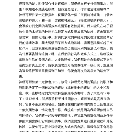
但該死的是，即使我心裡是這樣想，我仍然在杯子裡倒滿沸水。混
蛋！我知道不應該這樣做，但我還是做了。你有過這種經驗嗎？
神經可塑性第一定律指出，反覆活化一個「突觸前神經元」（發送
訊號的神經元）和一個「突觸後神經元」（接收訊號的神經元），
會導致它們之間的溝通效率或溝通有效性提高。我未能只在杯子裡
放少量的水是我的神經元以特定方式反覆放電的結果，這會讓我不
假思索，自動化地行事。對共同放電的神經元的反覆活化會提高它
們的溝通效率。我太習慣用某種方式泡咖啡，讓潛意識模式起了支
配作用，以致我在意識層面告訴自己應該用別的做法也不管用。我
為什麼要告訴你這個？嗯，在我們的行為和做事方式上，這種現象
出現在生活的各個方面。大多數時候，我們都是在自動模式下過生
活而沒有真正思考，所以負面思想可能會像往常一樣出現，並且因
為這些路徑透過重複得到了加強，你便會再次沿著常走的路走下
去。
神經可塑性第一定律也指出，放電（神經元之間的通訊）的順序和
時間點決定了一個被加強的連結（或被削弱的連結）的大小和程
度。我一直以特定的方式按特定的順序煮咖啡，煮了大概有12年
了：這12年裡，我反覆往杯子裡注滿熱水。這種連結是高度加強
的，它會不假思索地發生。如果你在相同的時間內對自己反覆述說
一個負面故事，情況也是一樣。我提這一點是因為我希望你對自己
有同情心。我們將一起改變這種情況，但我真的想讓你明白為什麼
你的大腦會做出它所做出的事。我們需要對其進行重新編程和升級
軟體，以便你可以停止以特定的方式自言自語。這樣你就不會再急