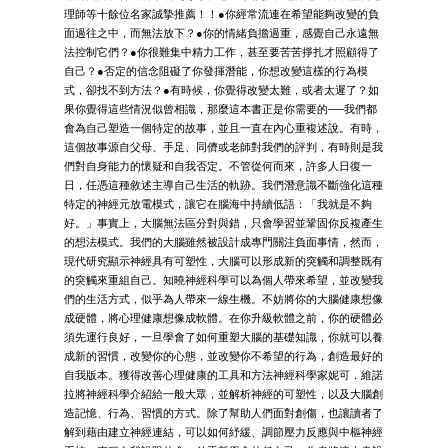
理師等十餘位名家誠摯推薦！！●你經常流連在希望能夠改變的負
面過往之中，而無法放下？●你的情緒負擔過重，感覺自己永遠無
法控制它們？●你很難集中精力工作，甚至要苦苦掙扎才照顧得了
自己？●否定的信念阻礙了你發揮潛能，你想改變這樣的行為模
式，卻找不到方法？●有時候，你覺得改變太難，或者太遲了？如
果你覺得這些情況似曾相識，那麼這本書正是你需要的──我們都
會為自己塑造一個特定的故事，並且一直在內心重複述說。有時，
這個故事源自父母、手足、同儕或老師對我們的評判，有時則是我
們對自身能力的懷疑和自我否定。不管從何而來，許多人日復一
日，任憑這種敘述主導自己生活的軌跡。我們潛意識不斷強化這種
特定的神經元放電模式，讓它在腦海中持續低語：「我就是不夠
好。」事實上，大腦無法區分對與錯，只會學習並鞏固你反複產生
的想法模式。我們的大腦雖然被設計成專門關注負面事情，然而，
現代研究顯示神經具有可塑性，大腦可以形成新的突觸和調整既有
的突觸來重組自己。知曉神經科學可以為個人帶來希望，並改變我
們的生活方式，似乎為人帶來一線生機。不妨將你的大腦健康想像
成硬體，將心理健康想像成軟體。在你升級軟體之前，你的硬體必
須先運行良好，一旦學會了如何重塑大腦的基礎知識，你就可以養
成新的習慣，改變你的心態，並改變你不希望的行為，創造最好的
自我版本。獲得改善心理健康的工具和方法神經科學家妮可．維諾
拉將神經科學介紹給一般大眾，並解析神經的可塑性，以及大腦創
造記憶、行為、習慣的方式。除了幫助人們面對創傷，也讓讀者了
解到藉由建立神經連結，可以如何紓緩、調節壓力反應與中樞神經