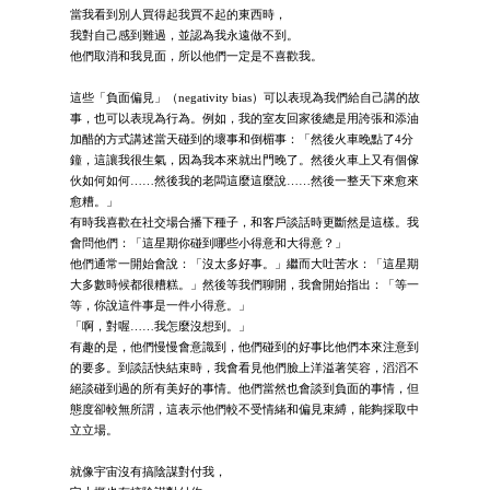
當我看到別人買得起我買不起的東西時，
我對自己感到難過，並認為我永遠做不到。
他們取消和我見面，所以他們一定是不喜歡我。
這些「負面偏見」（negativity bias）可以表現為我們給自己講的故
事，也可以表現為行為。例如，我的室友回家後總是用誇張和添油
加醋的方式講述當天碰到的壞事和倒楣事：「然後火車晚點了4分
鐘，這讓我很生氣，因為我本來就出門晚了。然後火車上又有個傢
伙如何如何……然後我的老闆這麼這麼說……然後一整天下來愈來
愈糟。」
有時我喜歡在社交場合播下種子，和客戶談話時更斷然是這樣。我
會問他們：「這星期你碰到哪些小得意和大得意？」
他們通常一開始會說：「沒太多好事。」繼而大吐苦水：「這星期
大多數時候都很糟糕。」然後等我們聊開，我會開始指出：「等一
等，你說這件事是一件小得意。」
「啊，對喔……我怎麼沒想到。」
有趣的是，他們慢慢會意識到，他們碰到的好事比他們本來注意到
的要多。到談話快結束時，我會看見他們臉上洋溢著笑容，滔滔不
絕談碰到過的所有美好的事情。他們當然也會談到負面的事情，但
態度卻較無所謂，這表示他們較不受情緒和偏見束縛，能夠採取中
立立場。
就像宇宙沒有搞陰謀對付我，