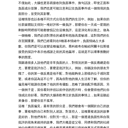
不僅如此，大腦也更容易接收到負面事件。換句話說，即使正面和
負面成分並陳，我們也更可能注意和記住負面事件或一個情境的負
面部分，並受到其影響。
這種情形也以各種不同方式出現在我們的生活中。例如，如果你的
社群媒體貼文得到一堆好評和一條負評，那麼你在一天或一星期的
剩餘時間裡很可能都會惦記住這條負評。這是演化有以致之。做為
一個物種，我們必須對潛在的威脅和危險高度敏感，這對我們的生
存至關重要。我們已經看到在8種基本情緒中，負面情緒占大多
數。但我們是可以改變這種偏見的。喬科維奇在輸給阿爾卡拉斯後
接受的採訪中表示他感謝之前的其他贏球，這就是不以壞事推翻好
事的態度。
我聽過很多人說他們是非常負面的人，對情況的第一個反應總是怨
尤，要麼是批評自己，要麼是批評別人。例如，你聽說你的朋友升
職了，你的第一個反應是他不配，對他能夠坐上那樣的位子感到震
驚。或者你認為這不公平，因為你對他的個人生活有了解。但你的
偏見極可能讓你忽略了他的所有優點，忽略了讓他配升職原因。另
一個例子是，當你看到伴侶以前伴侶的照片時，你會覺得他們比你
強或比你好看。我們的大腦喜歡專注於負面的事情上，如果這聽起
來像你，那麼你並不孤單。
這種「負面偏見」最有害的部分是，我們都會有一個關於自己的故
事，重複地對自己和對別人述說。對某些人，這種重複述說的故事
是好的，對他們有利，但對另一些人，那是一個透過負面性和自我
批評的視角來維持的故事。我們大概是從父母、同儕和我們的社經
地位中獲得這個故事。你大概是透過觀察父母的做事方式而學會這