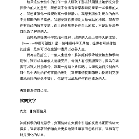
如果這些女性中的任何一個人聽取了那些試圖阻止她們充分發
揮潛力的人的意見，我們就不會擁有音樂和時尚產業一些最棒的人
才。我想要讓你一樣能夠充分發揮潛力。我想要讓你對現在的自己
不是那麼的理所當然。我想要讓你撕掉別人給你貼的標籤。我希望
你有自己的故事要講，而且這個故事是你自己所寫，不是出於那些
自以為了解你的人。
我將為你提供科學知識和理解，讓你的人生出現持久的改變。
《Rewire-神經可塑性》是一個神經科學工具包，提供有可操作性
的建議，是你可以在生活中應用以改善人生。
我為自己訂立了一個人生使命：將神經科學帶離實驗室和學術
期刊，讓它成為每個人都能受用。每個人有必要認識它，因為它確
實可以讓人脫胎換骨。跟我一起踏上旅程吧，去學習如何控制自己
對生活中遇到的任何事情的應對（這些事情從調節壓力反應到克服
畫地自限的信念不等）。你是可以成為任何你想成為的人。
勇於創造你自己吧。
試閱文字
內文 : ▍負面偏見
神經科學的研究顯示，負面情緒在大腦中引起的反應比正面情緒大
得多，這表示著我們傾向於更多地關注壞事而忽略好事。這極有可
能是演化的結果。