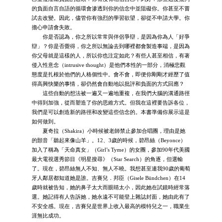
的負面自言自語的循環會滲透到你的信念中並阻礙你。你甚至不嘗
試去改變。因此，儘管你有強烈的學習欲望，卻從不申請大學。你
擔心申請會失敗。
你是否認為，你之所以常常與伴侶爭辯，是因為你為人「好爭
辯」？你是否覺得，你之所以無論去到哪裡都會製造事端，是因為
你父母就是這樣的人，所以你也注定如此？有些人甚至相信，有著
侵入性意念（intrusive thought）是他們本性的一部分，消極悲觀
態度是扎根於他們的人格個性中。會不會，即便你剛剛才經歷了值
得高興快樂的事情，卻仍然會自動地以批評和負面的方式回應？
這些自動的想法被一遍又一遍地重複，在我們大腦的溝通路徑
中得到加強，從而塑造了你的思維方式。但我在這裡要告訴各位，
我們是可以創造新的路徑和改變這些信念的。本書準備你展示這是
如何做到。
夏奇拉（Shakira）小時候被老師禁止參加合唱團，理由是她
的顫音「聽起來像山羊」。12、3歲的時候，碧昂絲（Beyonce）
加入了稱為「天命真女」（Girl’s Tyme）的女團，參加90年代美國
最大電視選秀節目《明星搜尋》（Star Search）的角逐，但選輸
了。現在，碧昂絲無人不知、無人不曉。我想甚至連我90歲的葡萄
牙人鄰居都知道她是誰。吉賽兒．邦臣（Gisele Bündchen）在14
歲時就被告知，她的鼻子太大而眼睛太小，因此她在試鏡時經常落
選。她記得有人告訴她，她永遠不可能登上雜誌封面，她由此有了
不安全感。現在，吉賽兒是世界上收入最高的模特兒之一，職業生
涯無比成功。