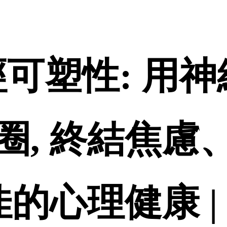
-神經可塑性: 
圈, 終結焦慮
佳的心理健康 |