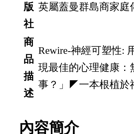
版
英屬蓋曼群島商家庭
社
商
Rewire-神經可塑
品
現最佳的心理健康：
描
事？」◤一本根植於
述
內容簡介