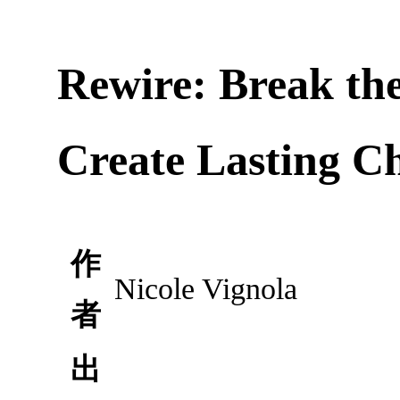
Rewire: Break the
Create Lasting C
作
Nicole Vignola
者
出