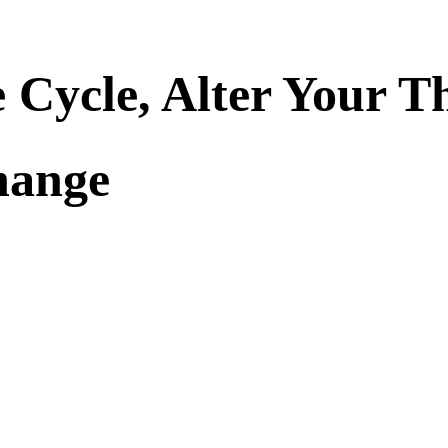
 Cycle, Alter Your T
hange