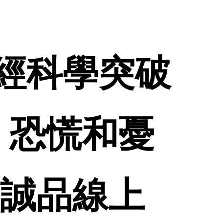
用神經科學突破
、恐慌和憂
 誠品線上