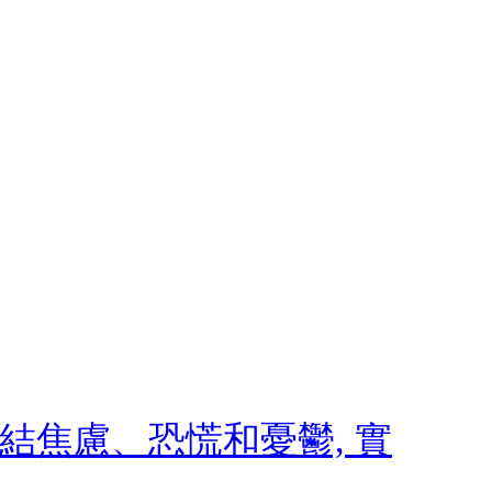
 終結焦慮、恐慌和憂鬱, 實