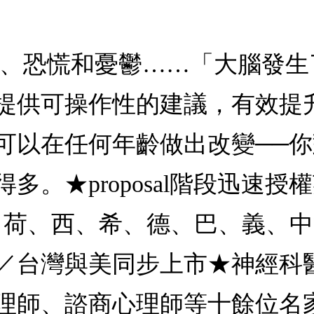
慮、恐慌和憂鬱……「大腦發
提供可操作性的建議，有效提
可以在任何年齡做出改變──
★proposal階段迅速授權英
、芬、荷、西、希、德、巴、義、
／台灣與美同步上市★神經科
理師、諮商心理師等十餘位名