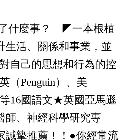
生了什麼事？」◤一本根植
升生活、關係和事業，並
你對自己的思想和行為的控
（Penguin）、美
中等16國語文★英國亞馬遜
醫師、神經科學研究專
家誠摯推薦！！●你經常流