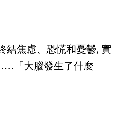
 終結焦慮、恐慌和憂鬱, 實
……「大腦發生了什麼