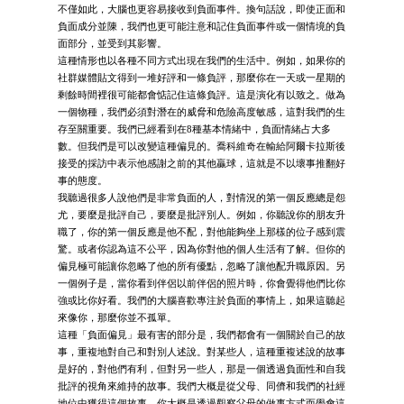
不僅如此，大腦也更容易接收到負面事件。換句話說，即使正面和
負面成分並陳，我們也更可能注意和記住負面事件或一個情境的負
面部分，並受到其影響。
這種情形也以各種不同方式出現在我們的生活中。例如，如果你的
社群媒體貼文得到一堆好評和一條負評，那麼你在一天或一星期的
剩餘時間裡很可能都會惦記住這條負評。這是演化有以致之。做為
一個物種，我們必須對潛在的威脅和危險高度敏感，這對我們的生
存至關重要。我們已經看到在8種基本情緒中，負面情緒占大多
數。但我們是可以改變這種偏見的。喬科維奇在輸給阿爾卡拉斯後
接受的採訪中表示他感謝之前的其他贏球，這就是不以壞事推翻好
事的態度。
我聽過很多人說他們是非常負面的人，對情況的第一個反應總是怨
尤，要麼是批評自己，要麼是批評別人。例如，你聽說你的朋友升
職了，你的第一個反應是他不配，對他能夠坐上那樣的位子感到震
驚。或者你認為這不公平，因為你對他的個人生活有了解。但你的
偏見極可能讓你忽略了他的所有優點，忽略了讓他配升職原因。另
一個例子是，當你看到伴侶以前伴侶的照片時，你會覺得他們比你
強或比你好看。我們的大腦喜歡專注於負面的事情上，如果這聽起
來像你，那麼你並不孤單。
這種「負面偏見」最有害的部分是，我們都會有一個關於自己的故
事，重複地對自己和對別人述說。對某些人，這種重複述說的故事
是好的，對他們有利，但對另一些人，那是一個透過負面性和自我
批評的視角來維持的故事。我們大概是從父母、同儕和我們的社經
地位中獲得這個故事。你大概是透過觀察父母的做事方式而學會這