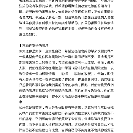
著歸結出負面結論，不會再看到你做的每件事的消極面，不會只專
注於你沒有取得的成就。我希望你看到這個改變之旅的前頭有什
麼。經歷改變的困難在於，你會難於信任這個過程，不知道事情是
否會成功。我完全了解這一點，但這就是為什麼像我這樣的人會在
這裡為你提供有科學支持的建議來幫助你。如果你很難信任這個過
程，那麼我希望你開始信任我和這本書，即便害怕你會沒有任何進
展也是如此。
▍幫助你覺悟的訊息
你知道你是如何一直責怪自己，希望這樣做會給你帶來改變的嗎？
一個典型例子是你因為剛剛吃的一塊餅乾而感到不安。又或者是不
斷重複數算自己的壞習慣，希望這會讓你有一天改變。然而，做為
人類，我們往往不會從壞消息中學習（除非該消息極具毀滅性，以
致引發出一個由極端情緒——恐懼——驅動的改變）。例如，即使
有人告訴你再吃一塊餅乾會要了你的命，你還是會照吃。我們往往
只想看到和聽到符合我們當前信念的事物，因此，我們會接受我們
想聽的訊息而忽略我們不想聽的訊息。當你的朋友告訴你，你的車
正在導致氣候變遷時，你不太可能直接去車庫把它換成較省油的
車。
如果你是吸菸者，有人告訴你吸菸有害健康，這真的可以幫助你戒
菸嗎？我們非常善於迴避那些不符合我們信念或可能讓我們感覺不
好的訊息。它們可能會讓我們質疑某些事情，但通常這種改變來自
內部，而不是從別人那裡聽到壞消息。這就是為什麼苛責自己和批
評自己並不能推動任何改變。告訴自己你不夠好並不會讓你感覺更