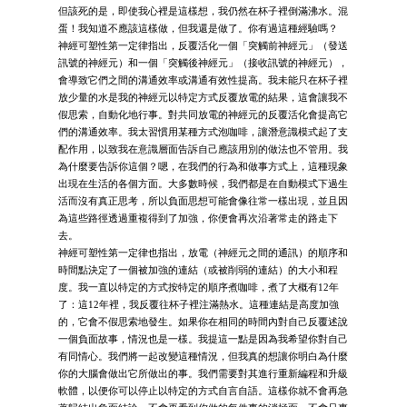
但該死的是，即使我心裡是這樣想，我仍然在杯子裡倒滿沸水。混
蛋！我知道不應該這樣做，但我還是做了。你有過這種經驗嗎？
神經可塑性第一定律指出，反覆活化一個「突觸前神經元」（發送
訊號的神經元）和一個「突觸後神經元」（接收訊號的神經元），
會導致它們之間的溝通效率或溝通有效性提高。我未能只在杯子裡
放少量的水是我的神經元以特定方式反覆放電的結果，這會讓我不
假思索，自動化地行事。對共同放電的神經元的反覆活化會提高它
們的溝通效率。我太習慣用某種方式泡咖啡，讓潛意識模式起了支
配作用，以致我在意識層面告訴自己應該用別的做法也不管用。我
為什麼要告訴你這個？嗯，在我們的行為和做事方式上，這種現象
出現在生活的各個方面。大多數時候，我們都是在自動模式下過生
活而沒有真正思考，所以負面思想可能會像往常一樣出現，並且因
為這些路徑透過重複得到了加強，你便會再次沿著常走的路走下
去。
神經可塑性第一定律也指出，放電（神經元之間的通訊）的順序和
時間點決定了一個被加強的連結（或被削弱的連結）的大小和程
度。我一直以特定的方式按特定的順序煮咖啡，煮了大概有12年
了：這12年裡，我反覆往杯子裡注滿熱水。這種連結是高度加強
的，它會不假思索地發生。如果你在相同的時間內對自己反覆述說
一個負面故事，情況也是一樣。我提這一點是因為我希望你對自己
有同情心。我們將一起改變這種情況，但我真的想讓你明白為什麼
你的大腦會做出它所做出的事。我們需要對其進行重新編程和升級
軟體，以便你可以停止以特定的方式自言自語。這樣你就不會再急