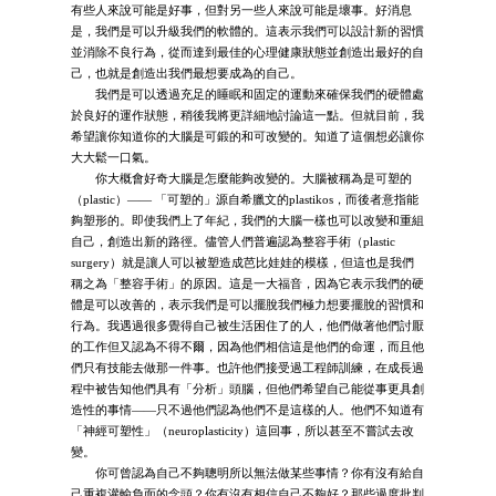
有些人來說可能是好事，但對另一些人來說可能是壞事。好消息
是，我們是可以升級我們的軟體的。這表示我們可以設計新的習慣
並消除不良行為，從而達到最佳的心理健康狀態並創造出最好的自
己，也就是創造出我們最想要成為的自己。
我們是可以透過充足的睡眠和固定的運動來確保我們的硬體處
於良好的運作狀態，稍後我將更詳細地討論這一點。但就目前，我
希望讓你知道你的大腦是可鍛的和可改變的。知道了這個想必讓你
大大鬆一口氣。
你大概會好奇大腦是怎麼能夠改變的。大腦被稱為是可塑的
（plastic）—— 「可塑的」源自希臘文的plastikos，而後者意指能
夠塑形的。即使我們上了年紀，我們的大腦一樣也可以改變和重組
自己，創造出新的路徑。儘管人們普遍認為整容手術（plastic
surgery）就是讓人可以被塑造成芭比娃娃的模樣，但這也是我們
稱之為「整容手術」的原因。這是一大福音，因為它表示我們的硬
體是可以改善的，表示我們是可以擺脫我們極力想要擺脫的習慣和
行為。我遇過很多覺得自己被生活困住了的人，他們做著他們討厭
的工作但又認為不得不爾，因為他們相信這是他們的命運，而且他
們只有技能去做那一件事。也許他們接受過工程師訓練，在成長過
程中被告知他們具有「分析」頭腦，但他們希望自己能從事更具創
造性的事情——只不過他們認為他們不是這樣的人。他們不知道有
「神經可塑性」（neuroplasticity）這回事，所以甚至不嘗試去改
變。
你可曾認為自己不夠聰明所以無法做某些事情？你有沒有給自
己重複灌輸負面的念頭？你有沒有相信自己不夠好？那些過度批判