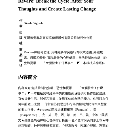
Rewire: Break the Cycle, Alter Your
Thoughts and Create Lasting Change
作
Nicole Vignola
者
出
版
英屬蓋曼群島商家庭傳媒股份有限公司城邦分公司
社
商
Rewire-神經可塑性: 用神經科學突破行為模式迴圈, 終結焦
品
慮、恐慌和憂鬱, 實現最佳的心理健康：無法控制的焦慮、恐
描
慌和憂鬱……「大腦發生了什麼事？」◤一本根植於神經科
述
內容簡介
內容簡介 無法控制的焦慮、恐慌和憂鬱……「大腦發生了什麼
事？」◤一本根植於神經科學的實用指南◢提供可操作性的建議，
有效提升生活、關係和事業，並培養信賴自己的能力。你可以在任
何年齡做出改變──你對自己的思想和行為的控制力比你本來想像
的要大得多。★proposal階段迅速授權英（Penguin）、美
（HarperOne）、克、芬、荷、西、希、德、巴、義、中等16國語
文★英國亞馬遜神經心理學排行榜第一名／台灣與美同步上市★神
經科醫師、神經科學研究專家、心理系教授、臨床心理師、諮商心