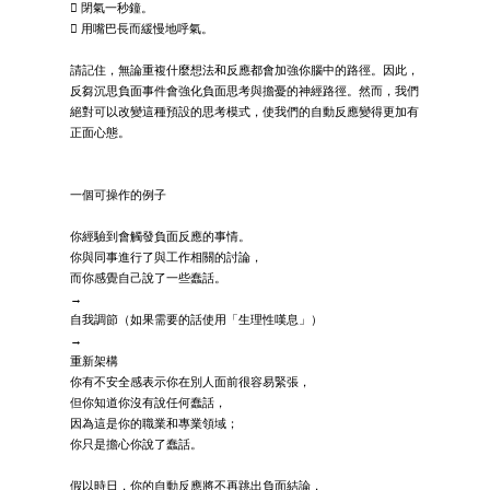
 閉氣一秒鐘。
 用嘴巴長而緩慢地呼氣。
請記住，無論重複什麼想法和反應都會加強你腦中的路徑。因此，
反芻沉思負面事件會強化負面思考與擔憂的神經路徑。然而，我們
絕對可以改變這種預設的思考模式，使我們的自動反應變得更加有
正面心態。
一個可操作的例子
你經驗到會觸發負面反應的事情。
你與同事進行了與工作相關的討論，
而你感覺自己說了一些蠢話。
→
自我調節（如果需要的話使用「生理性嘆息」）
→
重新架構
你有不安全感表示你在別人面前很容易緊張，
但你知道你沒有說任何蠢話，
因為這是你的職業和專業領域；
你只是擔心你說了蠢話。
假以時日，你的自動反應將不再跳出負面結論，