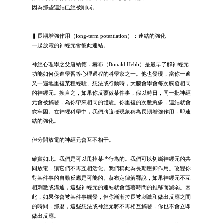
因為那些連結已經被削弱。
▍長期增強作用（long-term potentiation）：連結的強化
一起放電的神經元會彼此連結。
神經心理學之父唐納德．赫布（Donald Hebb）是最早了解神經元
功能如何促進學習等心理過程的科學家之一。他也發現，當你一遍
又一遍地重複某種經驗、想法或行動時，大腦會學會每次觸發相同
的神經元。換言之，如果你反覆做某件事，假以時日，同一批神經
元會被觸發，為你帶來相同的體驗。你重複的次數愈多，連結就會
愈牢固。在神經科學中，我們將這種現象稱為長期增強作用，即連
結的強化。
但分開放電的神經元會互不相干。
確實如此。我們是可以甩掉某些行為的。我們可以切斷神經元的共
同放電，讓它們不再互相活化。我們稱此為長期壓抑作用。改變你
對某件事的自動反應是可能的。赫布定律解釋說，如果神經元不互
相刺激或溝通，這些神經元的連結就會隨著時間的推移而減弱。因
此，如果你會被某件事觸發，但你漸漸拉長被刺激和做出反應之間
的時間，那麼，這些想法或神經元將不再相互觸發，你也不會立即
做出反應。