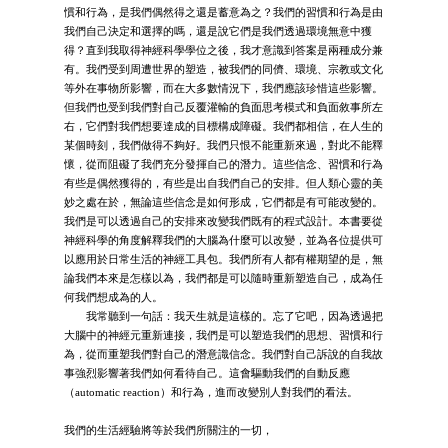
慣和行為，是我們偶然得之還是蓄意為之？我們的習慣和行為是由
我們自己決定和選擇的嗎，還是說它們是我們透過環境無意中獲
得？直到我取得神經科學學位之後，我才意識到答案是兩種成分兼
有。我們受到周遭世界的塑造，被我們的同儕、環境、宗教或文化
等外在事物所影響，而在大多數情況下，我們應該珍惜這些影響。
但我們也受到我們對自己反覆灌輸的負面思考模式和負面敘事所左
右，它們對我們想要達成的目標構成障礙。我們都相信，在人生的
某個時刻，我們做得不夠好。我們只恨不能重新來過，對此不能釋
懷，從而阻礙了我們充分發揮自己的潛力。這些信念、習慣和行為
有些是偶然獲得的，有些是出自我們自己的安排。但人類心靈的美
妙之處在於，無論這些信念是如何形成，它們都是有可能改變的。
我們是可以透過自己的安排來改變我們既有的程式設計。本書要從
神經科學的角度解釋我們的大腦為什麼可以改變，並為各位提供可
以應用於日常生活的神經工具包。我們所有人都有權期望的是，無
論我們本來是怎樣以為，我們都是可以隨時重新塑造自己，成為任
何我們想成為的人。
我常聽到一句話：我天生就是這樣的。忘了它吧，因為透過把
大腦中的神經元重新連接，我們是可以塑造我們的思想、習慣和行
為，從而重塑我們對自己的潛意識信念。我們對自己訴說的自我故
事強烈影響著我們如何看待自己。這會驅動我們的自動反應
（automatic reaction）和行為，進而改變別人對我們的看法。
我們的生活經驗將等於我們所關注的一切，