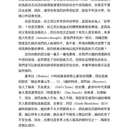
的負面自言自語的循環會滲透到你的信念中並阻礙你。你甚至不嘗
試去改變。因此，儘管你有強烈的學習欲望，卻從不申請大學。你
擔心申請會失敗。
你是否認為，你之所以常常與伴侶爭辯，是因為你為人「好爭
辯」？你是否覺得，你之所以無論去到哪裡都會製造事端，是因為
你父母就是這樣的人，所以你也注定如此？有些人甚至相信，有著
侵入性意念（intrusive thought）是他們本性的一部分，消極悲觀
態度是扎根於他們的人格個性中。會不會，即便你剛剛才經歷了值
得高興快樂的事情，卻仍然會自動地以批評和負面的方式回應？
這些自動的想法被一遍又一遍地重複，在我們大腦的溝通路徑
中得到加強，從而塑造了你的思維方式。但我在這裡要告訴各位，
我們是可以創造新的路徑和改變這些信念的。本書準備你展示這是
如何做到。
夏奇拉（Shakira）小時候被老師禁止參加合唱團，理由是她
的顫音「聽起來像山羊」。12、3歲的時候，碧昂絲（Beyonce）
加入了稱為「天命真女」（Girl’s Tyme）的女團，參加90年代美國
最大電視選秀節目《明星搜尋》（Star Search）的角逐，但選輸
了。現在，碧昂絲無人不知、無人不曉。我想甚至連我90歲的葡萄
牙人鄰居都知道她是誰。吉賽兒．邦臣（Gisele Bündchen）在14
歲時就被告知，她的鼻子太大而眼睛太小，因此她在試鏡時經常落
選。她記得有人告訴她，她永遠不可能登上雜誌封面，她由此有了
不安全感。現在，吉賽兒是世界上收入最高的模特兒之一，職業生
涯無比成功。