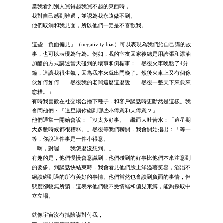
當我看到別人買得起我買不起的東西時，
我對自己感到難過，並認為我永遠做不到。
他們取消和我見面，所以他們一定是不喜歡我。
這些「負面偏見」（negativity bias）可以表現為我們給自己講的故
事，也可以表現為行為。例如，我的室友回家後總是用誇張和添油
加醋的方式講述當天碰到的壞事和倒楣事：「然後火車晚點了4分
鐘，這讓我很生氣，因為我本來就出門晚了。然後火車上又有個傢
伙如何如何……然後我的老闆這麼這麼說……然後一整天下來愈來
愈糟。」
有時我喜歡在社交場合播下種子，和客戶談話時更斷然是這樣。我
會問他們：「這星期你碰到哪些小得意和大得意？」
他們通常一開始會說：「沒太多好事。」繼而大吐苦水：「這星期
大多數時候都很糟糕。」然後等我們聊開，我會開始指出：「等一
等，你說這件事是一件小得意。」
「啊，對喔……我怎麼沒想到。」
有趣的是，他們慢慢會意識到，他們碰到的好事比他們本來注意到
的要多。到談話快結束時，我會看見他們臉上洋溢著笑容，滔滔不
絕談碰到過的所有美好的事情。他們當然也會談到負面的事情，但
態度卻較無所謂，這表示他們較不受情緒和偏見束縛，能夠採取中
立立場。
就像宇宙沒有搞陰謀對付我，