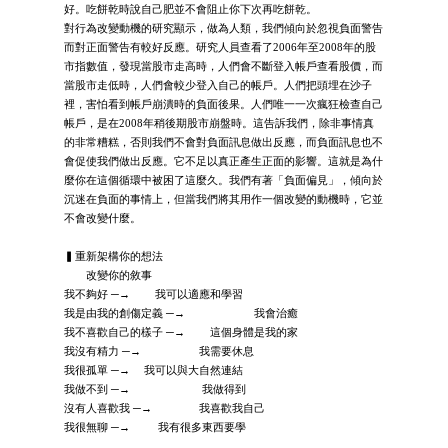
好。吃餅乾時說自己肥並不會阻止你下次再吃餅乾。
對行為改變動機的研究顯示，做為人類，我們傾向於忽視負面警告
而對正面警告有較好反應。研究人員查看了2006年至2008年的股
市指數值，發現當股市走高時，人們會不斷登入帳戶查看股價，而
當股市走低時，人們會較少登入自己的帳戶。人們把頭埋在沙子
裡，害怕看到帳戶崩潰時的負面後果。人們唯一一次瘋狂檢查自己
帳戶，是在2008年稍後期股市崩盤時。這告訴我們，除非事情真
的非常糟糕，否則我們不會對負面訊息做出反應，而負面訊息也不
會促使我們做出反應。它不足以真正產生正面的影響。這就是為什
麼你在這個循環中被困了這麼久。我們有著「負面偏見」，傾向於
沉迷在負面的事情上，但當我們將其用作一個改變的動機時，它並
不會改變什麼。
▍重新架構你的想法
改變你的敘事
我不夠好 ─→ 我可以適應和學習
我是由我的創傷定義 ─→ 我會治癒
我不喜歡自己的樣子 ─→ 這個身體是我的家
我沒有精力 ─→ 我需要休息
我很孤單 ─→ 我可以與大自然連結
我做不到 ─→ 我做得到
沒有人喜歡我 ─→ 我喜歡我自己
我很無聊 ─→ 我有很多東西要學