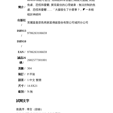
焦慮、恐慌和憂鬱, 實現最佳的心理健康：無法控制的焦
簡介 /
慮、恐慌和憂鬱……「大腦發生了什麼事？」◤一本根
植於神經科
出版社
英屬蓋曼群島商家庭傳媒股份有限公司城邦分公司
/
ISBN13
9786263106659
/
ISBN10
/
EAN /
9786263106659
誠品26
2682577301001
碼 /
頁數 /
304
裝訂 /
P:平裝
語言 /
1:中文 繁體
尺寸 /
14.8X21
級別 /
N:無
試閱文字
推薦序 : 導言（節錄）