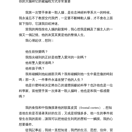
你的大腦和它的被編程方式非常重要
我第一次雙手捧著一顆人腦，是在念神經科學系大一的時候。
我永遠忘不了教授交代我們，一定要不斷轉動人腦，才不會在上面
留下指印。它讓我目眩神迷。
當我的拇指按在人腦的顳葉時，我心想我是觸及了腦主人的一
個又一個記憶。他的灰質其實是他的整個人生。
我心潮起伏，想到︰
他生前快樂嗎？
我指尖碰到的正好是他墜入愛河的一刻嗎？
他有墜入愛河過嗎？
他有孩子嗎？
我有碰觸到他結婚那天嗎？我有碰觸到他一生中最悲傷的時刻
嗎︰那一天，一件事件永遠改變了他的人生？
他是什麼時候決定將自己的遺體捐獻給科學？也許他也是一位
科學家。當他雙手第一次捧著一顆人腦時，他也是和我一樣感覺
嗎？
我的食指和中指撫摸著他的額葉皮質（frontal cortex），想知
道他生前是否過著美好的生活，又或是煩惱多多。他一生的事件就
發生在我的面前，讓我可以把他從生到死的歷程一一觸摸。我的心
想要爆炸。
從我記事起，我就一直想知道，我們的生活、思想、信仰、習