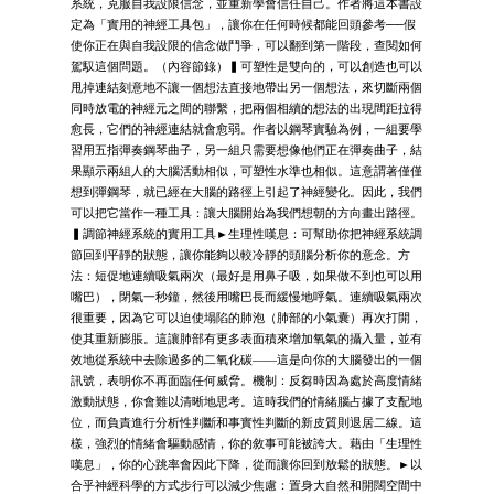
系統，克服自我設限信念，並重新學會信任自己。作者將這本書設
定為「實用的神經工具包」，讓你在任何時候都能回頭參考──假
使你正在與自我設限的信念做鬥爭，可以翻到第一階段，查閱如何
駕馭這個問題。（內容節錄）▍可塑性是雙向的，可以創造也可以
甩掉連結刻意地不讓一個想法直接地帶出另一個想法，來切斷兩個
同時放電的神經元之間的聯繫，把兩個相續的想法的出現間距拉得
愈長，它們的神經連結就會愈弱。作者以鋼琴實驗為例，一組要學
習用五指彈奏鋼琴曲子，另一組只需要想像他們正在彈奏曲子，結
果顯示兩組人的大腦活動相似，可塑性水準也相似。這意謂著僅僅
想到彈鋼琴，就已經在大腦的路徑上引起了神經變化。因此，我們
可以把它當作一種工具：讓大腦開始為我們想朝的方向畫出路徑。
▍調節神經系統的實用工具►生理性嘆息：可幫助你把神經系統調
節回到平靜的狀態，讓你能夠以較冷靜的頭腦分析你的意念。方
法：短促地連續吸氣兩次（最好是用鼻子吸，如果做不到也可以用
嘴巴），閉氣一秒鐘，然後用嘴巴長而緩慢地呼氣。連續吸氣兩次
很重要，因為它可以迫使塌陷的肺泡（肺部的小氣囊）再次打開，
使其重新膨脹。這讓肺部有更多表面積來增加氧氣的攝入量，並有
效地從系統中去除過多的二氧化碳——這是向你的大腦發出的一個
訊號，表明你不再面臨任何威脅。機制：反芻時因為處於高度情緒
激動狀態，你會難以清晰地思考。這時我們的情緒腦占據了支配地
位，而負責進行分析性判斷和事實性判斷的新皮質則退居二線。這
樣，強烈的情緒會驅動感情，你的敘事可能被誇大。藉由「生理性
嘆息」，你的心跳率會因此下降，從而讓你回到放鬆的狀態。►以
合乎神經科學的方式步行可以減少焦慮：置身大自然和開闊空間中