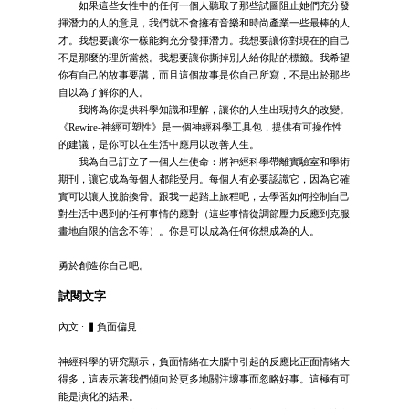
如果這些女性中的任何一個人聽取了那些試圖阻止她們充分發
揮潛力的人的意見，我們就不會擁有音樂和時尚產業一些最棒的人
才。我想要讓你一樣能夠充分發揮潛力。我想要讓你對現在的自己
不是那麼的理所當然。我想要讓你撕掉別人給你貼的標籤。我希望
你有自己的故事要講，而且這個故事是你自己所寫，不是出於那些
自以為了解你的人。
我將為你提供科學知識和理解，讓你的人生出現持久的改變。
《Rewire-神經可塑性》是一個神經科學工具包，提供有可操作性
的建議，是你可以在生活中應用以改善人生。
我為自己訂立了一個人生使命：將神經科學帶離實驗室和學術
期刊，讓它成為每個人都能受用。每個人有必要認識它，因為它確
實可以讓人脫胎換骨。跟我一起踏上旅程吧，去學習如何控制自己
對生活中遇到的任何事情的應對（這些事情從調節壓力反應到克服
畫地自限的信念不等）。你是可以成為任何你想成為的人。
勇於創造你自己吧。
試閱文字
內文 : ▍負面偏見
神經科學的研究顯示，負面情緒在大腦中引起的反應比正面情緒大
得多，這表示著我們傾向於更多地關注壞事而忽略好事。這極有可
能是演化的結果。