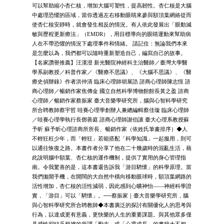
可以幫助縮小杏仁核，增加大腦可塑性，提高韌性。杏仁核是大腦
中處理恐懼的區域，當你透過左右移動眼睛來參與額頂葉網絡從而
使杏仁核安靜時，就會發生相反的情況。有人依此發展出「眼動減
敏與歷程更新療法」（EMDR），用目標導向的眼睛運動來幫助病
人在不帶恐懼的情況下處理事件和情緒。 請記住：無論我們本來
是怎麼以為，我們都可以隨時重新塑造自己，編寫自己的故事。
【名家讚譽推薦】汪漢澄 新光醫院神經科主治醫師／臺灣大學醫
學系副教授／科普作家／《醫療不思議》、《大腦不思議》、《醫
療史偵辦錄》作者洪仲清 臨床心理師胡展誥 諮商心理師陳志恆 諮
商心理師／暢銷作家焦傳金 國立自然科學博物館館長黃之盈 諮商
心理師／暢銷作家蔡振家 臺大音樂學研究所，腦與心智科學研究
所合聘教師蔡宇哲 哇賽心理學創辦人兼總編輯蔡佳璇 臨床心理師
／哇賽心理學執行長鄧善庭 諮商心理師謝伯讓 臺大心理系教授蘇
予昕 蘇予昕心理諮商所所長、暢銷作家（依姓氏筆畫排序）◆人
不輕狂枉少年，而「輕狂」若能搭配「科學知識」一起服用，則可
以通往恢復之路。本書作者分享了他在二十幾歲時的混亂生活，藉
此說明腦中額葉、杏仁核的運作機制，提供了實用的身心管理指
南。令我驚喜的是，這本書還告訴我「游目騁懷」的科學原理。當
我們拋開手機，在開闊的大自然中橫向移動眼球時，額頂葉網路的
活性增加，杏仁核的活性減弱，因此感到心曠神怡——神經科學證
實，「游目」可以「騁懷」。──蔡振家｜臺大音樂學研究所，腦
與心智科學研究所合聘教師◆本書廣泛的探討有關優化人的思考與
行為，以達成更有意義，更快樂的人生的重要課題。與其他眾多僅
具感性卻缺乏根據的所謂「勵志」或「心靈成長」的書籍大不相