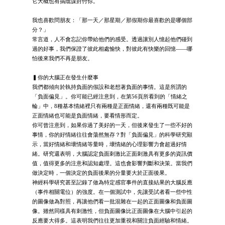
它大概也有搞陰謀對付你。
我也喜歡問朋友：「那一天／那星期／那假期你最喜歡的是哪個部
分？」
常言道，人不會忘記你帶給他們的感受。透過讓別人憶起他們碰到
過的好事，我們保證了彼此相處愉快，對彼此有快樂的回憶——哪
怕後來我們不再是朋友。
▍你的大腦正在發生什麼事
我們都傾向於執持負面的假設和老想著負面的事情。這是所謂的
「負面偏見」。你可能已經注意到，在第56頁所看到的「情緒之
輪」中，8種基本情緒裡只有兩種是正面情緒，還有兩種既可能是
正面情緒也可能是負面情緒，要看情形而定。
你可曾注意到，如果你過了美好的一天，但後來發生了一些不好的
事情，你的好情緒往往會蕩然無存？對「負面偏見」的科學研究顯
示，當好情緒和壞情緒等量時，壞情緒的心理影響力會超過好情
緒。研究還表明，大腦認定負面刺激比正面刺激具有更多的資訊價
值，值得更多的注意和認知處理。這也會影響判斷和決策。當我們
做決定時，一個決定的負面後果的分量要大於正面後果。
神經科學研究甚至記錄了做為特定感官事件的直接結果的大腦反應
（事件相關電位）的強度。在一個測試中，先讓受試者看一些中性
的圖像做為對照，再讓他們看一批混雜在一起的正面圖像和負面圖
像。雖然同樣具有刺激性，但負面圖像比正面圖像在大腦中引起的
反應要大得多。這表明我們往往更加重視和關注負面經驗和情緒。