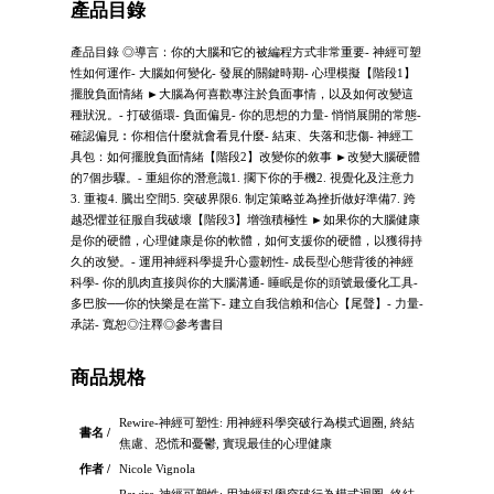
產品目錄
產品目錄 ◎導言：你的大腦和它的被編程方式非常重要- 神經可塑
性如何運作- 大腦如何變化- 發展的關鍵時期- 心理模擬【階段1】
擺脫負面情緒 ►大腦為何喜歡專注於負面事情，以及如何改變這
種狀況。- 打破循環- 負面偏見- 你的思想的力量- 悄悄展開的常態-
確認偏見︰你相信什麼就會看見什麼- 結束、失落和悲傷- 神經工
具包：如何擺脫負面情緒【階段2】改變你的敘事 ►改變大腦硬體
的7個步驟。- 重組你的潛意識1. 擱下你的手機2. 視覺化及注意力
3. 重複4. 騰出空間5. 突破界限6. 制定策略並為挫折做好準備7. 跨
越恐懼並征服自我破壞【階段3】增強積極性 ►如果你的大腦健康
是你的硬體，心理健康是你的軟體，如何支援你的硬體，以獲得持
久的改變。- 運用神經科學提升心靈韌性- 成長型心態背後的神經
科學- 你的肌肉直接與你的大腦溝通- 睡眠是你的頭號最優化工具-
多巴胺──你的快樂是在當下- 建立自我信賴和信心【尾聲】- 力量-
承諾- 寬恕◎注釋◎參考書目
商品規格
Rewire-神經可塑性: 用神經科學突破行為模式迴圈, 終結
書名 /
焦慮、恐慌和憂鬱, 實現最佳的心理健康
作者 /
Nicole Vignola
Rewire-神經可塑性: 用神經科學突破行為模式迴圈, 終結