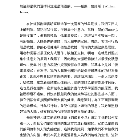
無論那是我們選擇關注還是預設的。——威廉．詹姆斯（William
James）
在神經解剖學實驗室聽過第一次講座的幾星期後，我們又回去
上解剖課。我記得我很累，很難集中注意力。當時，我的iPhone也
是快沒電了，催我轉換為「低電量模式」。這讓我再次靈光一閃，
有所頓悟。大腦是你的硬體，而大腦中的記憶、思想、習慣和行為
則是軟體。你的心理健康和個性是軟體，而你的大腦健康是硬體。
兩者都需要以最優化方式運作，以相互支持。啊哈，這就是我難以
集中注意力的原因！我累了，因此我的大腦硬體無法以最優化狀態
運作，要集中注意力和記住資訊變得非常困難。我基本上是以「低
電量模式」在運行。我的大腦優先關注的是保持最基本的功能運作
正常，因此不理會軟體更新的需要。這讓我意識到，一個人若想要
升級軟體、建立新連結並記住資訊，他的硬體也是需要運作良好。
這也是我在搬到一座新城市之後難於應付大學學業壓力的原因。我
被壓得透不過氣。我沒有照顧到我的健康和福祉的那些基本方面，
但它們卻會直接關係到我大腦的健康。我意識到，為了正面影響我
的思維模式、行為和行動，並記住課堂上聽到的訊息，我必須照顧
好我的大腦，好支持我的心理健康並建立新的連結。
每個神經元建立的這些連結（肉眼看不見）決定了你將如何度
過一天，而且它們是按照你的生活方式進行編程的。它們也是由我
們的同儕和前人預先編程的。這讓我意識到，如果我們不掌控我們
生活的方向盤，我們本質上就是過著別人為我們編程的生活。這對