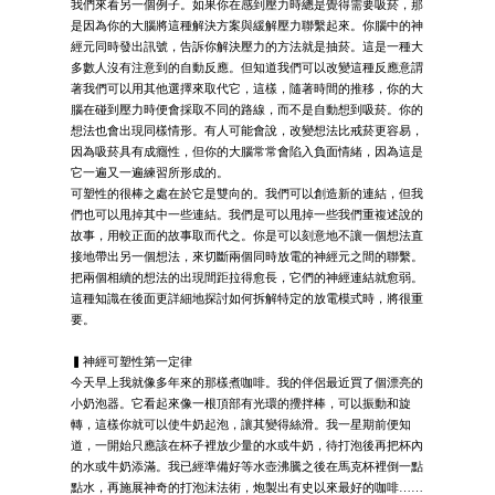
我們來看另一個例子。如果你在感到壓力時總是覺得需要吸菸，那
是因為你的大腦將這種解決方案與緩解壓力聯繫起來。你腦中的神
經元同時發出訊號，告訴你解決壓力的方法就是抽菸。這是一種大
多數人沒有注意到的自動反應。但知道我們可以改變這種反應意謂
著我們可以用其他選擇來取代它，這樣，隨著時間的推移，你的大
腦在碰到壓力時便會採取不同的路線，而不是自動想到吸菸。你的
想法也會出現同樣情形。有人可能會說，改變想法比戒菸更容易，
因為吸菸具有成癮性，但你的大腦常常會陷入負面情緒，因為這是
它一遍又一遍練習所形成的。
可塑性的很棒之處在於它是雙向的。我們可以創造新的連結，但我
們也可以甩掉其中一些連結。我們是可以甩掉一些我們重複述說的
故事，用較正面的故事取而代之。你是可以刻意地不讓一個想法直
接地帶出另一個想法，來切斷兩個同時放電的神經元之間的聯繫。
把兩個相續的想法的出現間距拉得愈長，它們的神經連結就愈弱。
這種知識在後面更詳細地探討如何拆解特定的放電模式時，將很重
要。
▍神經可塑性第一定律
今天早上我就像多年來的那樣煮咖啡。我的伴侶最近買了個漂亮的
小奶泡器。它看起來像一根頂部有光環的攪拌棒，可以振動和旋
轉，這樣你就可以使牛奶起泡，讓其變得絲滑。我一星期前便知
道，一開始只應該在杯子裡放少量的水或牛奶，待打泡後再把杯內
的水或牛奶添滿。我已經準備好等水壺沸騰之後在馬克杯裡倒一點
點水，再施展神奇的打泡沫法術，炮製出有史以來最好的咖啡……