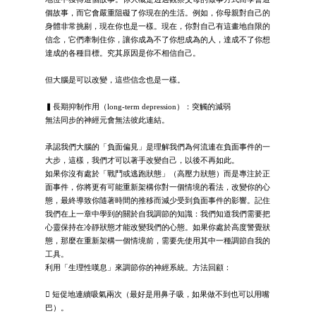
個故事，而它會嚴重阻礙了你現在的生活。例如，你母親對自己的
身體非常挑剔，現在你也是一樣。現在，你對自己有這畫地自限的
信念，它們牽制住你，讓你成為不了你想成為的人，達成不了你想
達成的各種目標。究其原因是你不相信自己。
但大腦是可以改變，這些信念也是一樣。
▍長期抑制作用（long-term depression）：突觸的減弱
無法同步的神經元會無法彼此連結。
承認我們大腦的「負面偏見」是理解我們為何流連在負面事件的一
大步，這樣，我們才可以著手改變自己，以後不再如此。
如果你沒有處於「戰鬥或逃跑狀態」（高壓力狀態）而是專注於正
面事件，你將更有可能重新架構你對一個情境的看法，改變你的心
態，最終導致你隨著時間的推移而減少受到負面事件的影響。記住
我們在上一章中學到的關於自我調節的知識：我們知道我們需要把
心靈保持在冷靜狀態才能改變我們的心態。如果你處於高度警覺狀
態，那麼在重新架構一個情境前，需要先使用其中一種調節自我的
工具。
利用「生理性嘆息」來調節你的神經系統。方法回顧：
 短促地連續吸氣兩次（最好是用鼻子吸，如果做不到也可以用嘴
巴）。