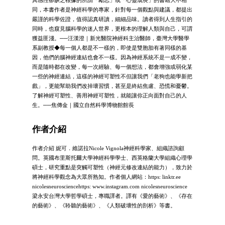
同，本書作者是神經科學的專家，針對每一個觀點與建議，都提出
嚴謹的科學佐證，值得認真研讀，細細品味。讀者得到人生指引的
同時，也窺見腦科學的迷人世界，更根本的理解人類與自己，可謂
獲益匪淺。──汪漢澄｜新光醫院神經科主治醫師，臺灣大學醫學
系副教授◆每一個人都是不一樣的，即使是雙胞胎有著同樣的基
因，他們的腦神經連結也會不一樣。因為神經系統不是一成不變，
而是隨時都在改變，每一次經驗、每一個想法，都會增強或弱化某
一些的神經連結，這樣的神經可塑性不但讓我們「老狗也能學新把
戲」，更能幫助我們改掉壞習慣，甚至是終結焦慮、恐慌和憂鬱。
了解神經可塑性、善用神經可塑性，就能讓你正向面對自己的人
生。──焦傳金｜國立自然科學博物館館長
作者介紹
作者介紹 妮可．維諾拉Nicole Vignola神經科學家、組織諮詢顧
問。英國布里斯托爾大學神經科學學士、西英格蘭大學組織心理學
碩士，研究重點是突觸可塑性（神經元修改連結的能力），致力於
將神經科學觀念為大眾所熟知。作者個人網站：https: linktr.ee
nicolesneurosciencehttps: www.instagram.com nicolesneuroscience
梁永安台灣大學哲學碩士，專職譯者。譯有《愛的藝術》、《存在
的藝術》、《聆聽的藝術》、《人類破壞性的剖析》等書。