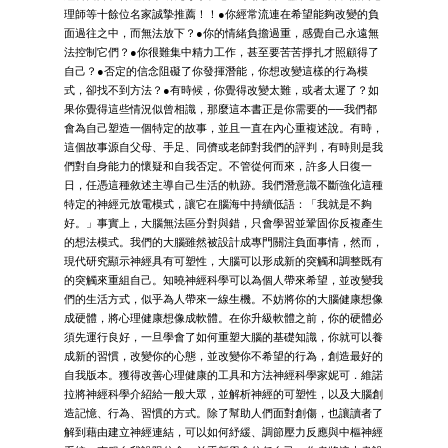
理師等十餘位名家誠摯推薦！！●你經常流連在希望能夠改變的負
面過往之中，而無法放下？●你的情緒負擔過重，感覺自己永遠無
法控制它們？●你很難集中精力工作，甚至要苦苦掙扎才照顧得了
自己？●否定的信念阻礙了你發揮潛能，你想改變這樣的行為模
式，卻找不到方法？●有時候，你覺得改變太難，或者太遲了？如
果你覺得這些情況似曾相識，那麼這本書正是你需要的──我們都
會為自己塑造一個特定的故事，並且一直在內心重複述說。有時，
這個故事源自父母、手足、同儕或老師對我們的評判，有時則是我
們對自身能力的懷疑和自我否定。不管從何而來，許多人日復一
日，任憑這種敘述主導自己生活的軌跡。我們潛意識不斷強化這種
特定的神經元放電模式，讓它在腦海中持續低語：「我就是不夠
好。」事實上，大腦無法區分對與錯，只會學習並鞏固你反複產生
的想法模式。我們的大腦雖然被設計成專門關注負面事情，然而，
現代研究顯示神經具有可塑性，大腦可以形成新的突觸和調整既有
的突觸來重組自己。知曉神經科學可以為個人帶來希望，並改變我
們的生活方式，似乎為人帶來一線生機。不妨將你的大腦健康想像
成硬體，將心理健康想像成軟體。在你升級軟體之前，你的硬體必
須先運行良好，一旦學會了如何重塑大腦的基礎知識，你就可以養
成新的習慣，改變你的心態，並改變你不希望的行為，創造最好的
自我版本。獲得改善心理健康的工具和方法神經科學家妮可．維諾
拉將神經科學介紹給一般大眾，並解析神經的可塑性，以及大腦創
造記憶、行為、習慣的方式。除了幫助人們面對創傷，也讓讀者了
解到藉由建立神經連結，可以如何紓緩、調節壓力反應與中樞神經