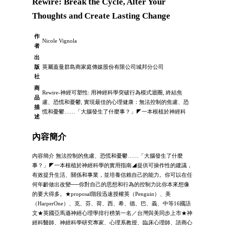
Rewire: Break the Cycle, Alter Your
Thoughts and Create Lasting Change
作
Nicole Vignola
者
出
版
英屬蓋曼群島商家庭傳媒股份有限公司城邦分公司
社
商
Rewire-神經可塑性: 用神經科學突破行為模式迴圈, 終結焦
品
慮、恐慌和憂鬱, 實現最佳的心理健康：無法控制的焦慮、恐
描
慌和憂鬱……「大腦發生了什麼事？」◤一本根植於神經科
述
內容簡介
內容簡介 無法控制的焦慮、恐慌和憂鬱……「大腦發生了什麼
事？」◤一本根植於神經科學的實用指南◢提供可操作性的建議，
有效提升生活、關係和事業，並培養信賴自己的能力。你可以在任
何年齡做出改變──你對自己的思想和行為的控制力比你本來想像
的要大得多。★proposal階段迅速授權英（Penguin）、美
（HarperOne）、克、芬、荷、西、希、德、巴、義、中等16國語
文★英國亞馬遜神經心理學排行榜第一名／台灣與美同步上市★神
經科醫師、神經科學研究專家、心理系教授、臨床心理師、諮商心