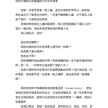
你的大腦和它的被編程方式非常重要
我第一次雙手捧著一顆人腦，是在念神經科學系大一的時候。
我永遠忘不了教授交代我們，一定要不斷轉動人腦，才不會在上面
留下指印。它讓我目眩神迷。
當我的拇指按在人腦的顳葉時，我心想我是觸及了腦主人的一
個又一個記憶。他的灰質其實是他的整個人生。
我心潮起伏，想到︰
他生前快樂嗎？
我指尖碰到的正好是他墜入愛河的一刻嗎？
他有墜入愛河過嗎？
他有孩子嗎？
我有碰觸到他結婚那天嗎？我有碰觸到他一生中最悲傷的時刻
嗎︰那一天，一件事件永遠改變了他的人生？
他是什麼時候決定將自己的遺體捐獻給科學？也許他也是一位
科學家。當他雙手第一次捧著一顆人腦時，他也是和我一樣感覺
嗎？
我的食指和中指撫摸著他的額葉皮質（frontal cortex），想知
道他生前是否過著美好的生活，又或是煩惱多多。他一生的事件就
發生在我的面前，讓我可以把他從生到死的歷程一一觸摸。我的心
想要爆炸。
從我記事起，我就一直想知道，我們的生活、思想、信仰、習