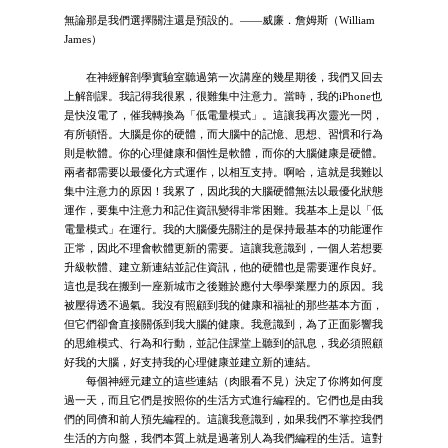
無論那是我們選擇關注還是預設的。——威廉．詹姆斯（William
James）
在神經解剖學實驗室聽過第一次講座的幾星期後，我們又回去
上解剖課。我記得我很累，很難集中注意力。當時，我的iPhone也
是快沒電了，催我轉換為「低電量模式」。這讓我再次靈光一閃，
有所頓悟。大腦是你的硬體，而大腦中的記憶、思想、習慣和行為
則是軟體。你的心理健康和個性是軟體，而你的大腦健康是硬體。
兩者都需要以最優化方式運作，以相互支持。啊哈，這就是我難以
集中注意力的原因！我累了，因此我的大腦硬體無法以最優化狀態
運作，要集中注意力和記住資訊變得非常困難。我基本上是以「低
電量模式」在運行。我的大腦優先關注的是保持最基本的功能運作
正常，因此不理會軟體更新的需要。這讓我意識到，一個人若想要
升級軟體、建立新連結並記住資訊，他的硬體也是需要運作良好。
這也是我在搬到一座新城市之後難於應付大學學業壓力的原因。我
被壓得透不過氣。我沒有照顧到我的健康和福祉的那些基本方面，
但它們卻會直接關係到我大腦的健康。我意識到，為了正面影響我
的思維模式、行為和行動，並記住課堂上聽到的訊息，我必須照顧
好我的大腦，好支持我的心理健康並建立新的連結。
每個神經元建立的這些連結（肉眼看不見）決定了你將如何度
過一天，而且它們是按照你的生活方式進行編程的。它們也是由我
們的同儕和前人預先編程的。這讓我意識到，如果我們不掌控我們
生活的方向盤，我們本質上就是過著別人為我們編程的生活。這對