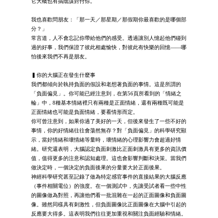
它大概也有搞陰謀對付你。
我也喜歡問朋友：「那一天／那星期／那假期你最喜歡的是哪個部
分？」
常言道，人不會忘記你帶給他們的感受。透過讓別人憶起他們碰到
過的好事，我們保證了彼此相處愉快，對彼此有快樂的回憶——哪
怕後來我們不再是朋友。
▍你的大腦正在發生什麼事
我們都傾向於執持負面的假設和老想著負面的事情。這是所謂的
「負面偏見」。你可能已經注意到，在第56頁所看到的「情緒之
輪」中，8種基本情緒裡只有兩種是正面情緒，還有兩種既可能是
正面情緒也可能是負面情緒，要看情形而定。
你可曾注意到，如果你過了美好的一天，但後來發生了一些不好的
事情，你的好情緒往往會蕩然無存？對「負面偏見」的科學研究顯
示，當好情緒和壞情緒等量時，壞情緒的心理影響力會超過好情
緒。研究還表明，大腦認定負面刺激比正面刺激具有更多的資訊價
值，值得更多的注意和認知處理。這也會影響判斷和決策。當我們
做決定時，一個決定的負面後果的分量要大於正面後果。
神經科學研究甚至記錄了做為特定感官事件的直接結果的大腦反應
（事件相關電位）的強度。在一個測試中，先讓受試者看一些中性
的圖像做為對照，再讓他們看一批混雜在一起的正面圖像和負面圖
像。雖然同樣具有刺激性，但負面圖像比正面圖像在大腦中引起的
反應要大得多。這表明我們往往更加重視和關注負面經驗和情緒。