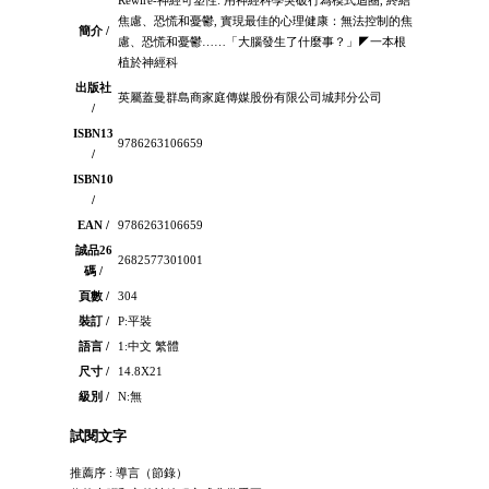
焦慮、恐慌和憂鬱, 實現最佳的心理健康：無法控制的焦
簡介 /
慮、恐慌和憂鬱……「大腦發生了什麼事？」◤一本根
植於神經科
出版社
英屬蓋曼群島商家庭傳媒股份有限公司城邦分公司
/
ISBN13
9786263106659
/
ISBN10
/
EAN /
9786263106659
誠品26
2682577301001
碼 /
頁數 /
304
裝訂 /
P:平裝
語言 /
1:中文 繁體
尺寸 /
14.8X21
級別 /
N:無
試閱文字
推薦序 : 導言（節錄）