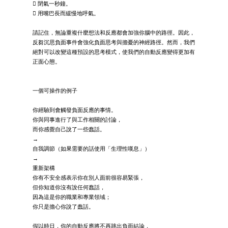
 閉氣一秒鐘。
 用嘴巴長而緩慢地呼氣。
請記住，無論重複什麼想法和反應都會加強你腦中的路徑。因此，
反芻沉思負面事件會強化負面思考與擔憂的神經路徑。然而，我們
絕對可以改變這種預設的思考模式，使我們的自動反應變得更加有
正面心態。
一個可操作的例子
你經驗到會觸發負面反應的事情。
你與同事進行了與工作相關的討論，
而你感覺自己說了一些蠢話。
→
自我調節（如果需要的話使用「生理性嘆息」）
→
重新架構
你有不安全感表示你在別人面前很容易緊張，
但你知道你沒有說任何蠢話，
因為這是你的職業和專業領域；
你只是擔心你說了蠢話。
假以時日，你的自動反應將不再跳出負面結論，