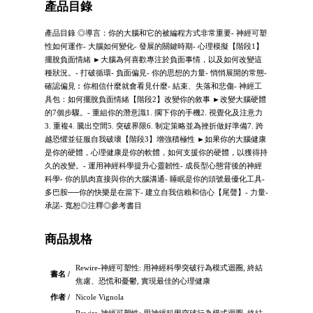
產品目錄
產品目錄 ◎導言：你的大腦和它的被編程方式非常重要- 神經可塑
性如何運作- 大腦如何變化- 發展的關鍵時期- 心理模擬【階段1】
擺脫負面情緒 ►大腦為何喜歡專注於負面事情，以及如何改變這
種狀況。- 打破循環- 負面偏見- 你的思想的力量- 悄悄展開的常態-
確認偏見︰你相信什麼就會看見什麼- 結束、失落和悲傷- 神經工
具包：如何擺脫負面情緒【階段2】改變你的敘事 ►改變大腦硬體
的7個步驟。- 重組你的潛意識1. 擱下你的手機2. 視覺化及注意力
3. 重複4. 騰出空間5. 突破界限6. 制定策略並為挫折做好準備7. 跨
越恐懼並征服自我破壞【階段3】增強積極性 ►如果你的大腦健康
是你的硬體，心理健康是你的軟體，如何支援你的硬體，以獲得持
久的改變。- 運用神經科學提升心靈韌性- 成長型心態背後的神經
科學- 你的肌肉直接與你的大腦溝通- 睡眠是你的頭號最優化工具-
多巴胺──你的快樂是在當下- 建立自我信賴和信心【尾聲】- 力量-
承諾- 寬恕◎注釋◎參考書目
商品規格
Rewire-神經可塑性: 用神經科學突破行為模式迴圈, 終結
書名 /
焦慮、恐慌和憂鬱, 實現最佳的心理健康
作者 /
Nicole Vignola
Rewire-神經可塑性: 用神經科學突破行為模式迴圈, 終結