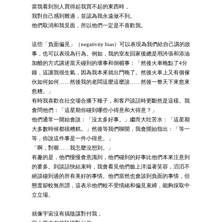
當我看到別人買得起我買不起的東西時，
我對自己感到難過，並認為我永遠做不到。
他們取消和我見面，所以他們一定是不喜歡我。
這些「負面偏見」（negativity bias）可以表現為我們給自己講的故
事，也可以表現為行為。例如，我的室友回家後總是用誇張和添油
加醋的方式講述當天碰到的壞事和倒楣事：「然後火車晚點了4分
鐘，這讓我很生氣，因為我本來就出門晚了。然後火車上又有個傢
伙如何如何……然後我的老闆這麼這麼說……然後一整天下來愈來
愈糟。」
有時我喜歡在社交場合播下種子，和客戶談話時更斷然是這樣。我
會問他們：「這星期你碰到哪些小得意和大得意？」
他們通常一開始會說：「沒太多好事。」繼而大吐苦水：「這星期
大多數時候都很糟糕。」然後等我們聊開，我會開始指出：「等一
等，你說這件事是一件小得意。」
「啊，對喔……我怎麼沒想到。」
有趣的是，他們慢慢會意識到，他們碰到的好事比他們本來注意到
的要多。到談話快結束時，我會看見他們臉上洋溢著笑容，滔滔不
絕談碰到過的所有美好的事情。他們當然也會談到負面的事情，但
態度卻較無所謂，這表示他們較不受情緒和偏見束縛，能夠採取中
立立場。
就像宇宙沒有搞陰謀對付我，