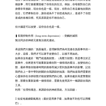
個故事，而它會嚴重阻礙了你現在的生活。例如，你母親對自己的
身體非常挑剔，現在你也是一樣。現在，你對自己有這畫地自限的
信念，它們牽制住你，讓你成為不了你想成為的人，達成不了你想
達成的各種目標。究其原因是你不相信自己。
但大腦是可以改變，這些信念也是一樣。
▍長期抑制作用（long-term depression）：突觸的減弱
無法同步的神經元會無法彼此連結。
承認我們大腦的「負面偏見」是理解我們為何流連在負面事件的一
大步，這樣，我們才可以著手改變自己，以後不再如此。
如果你沒有處於「戰鬥或逃跑狀態」（高壓力狀態）而是專注於正
面事件，你將更有可能重新架構你對一個情境的看法，改變你的心
態，最終導致你隨著時間的推移而減少受到負面事件的影響。記住
我們在上一章中學到的關於自我調節的知識：我們知道我們需要把
心靈保持在冷靜狀態才能改變我們的心態。如果你處於高度警覺狀
態，那麼在重新架構一個情境前，需要先使用其中一種調節自我的
工具。
利用「生理性嘆息」來調節你的神經系統。方法回顧：
 短促地連續吸氣兩次（最好是用鼻子吸，如果做不到也可以用嘴
巴）。