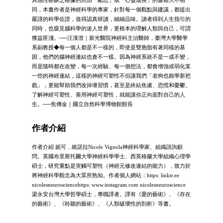
同，本書作者是神經科學的專家，針對每一個觀點與建議，都提出
嚴謹的科學佐證，值得認真研讀，細細品味。讀者得到人生指引的
同時，也窺見腦科學的迷人世界，更根本的理解人類與自己，可謂
獲益匪淺。──汪漢澄｜新光醫院神經科主治醫師，臺灣大學醫學
系副教授◆每一個人都是不一樣的，即使是雙胞胎有著同樣的基
因，他們的腦神經連結也會不一樣。因為神經系統不是一成不變，
而是隨時都在改變，每一次經驗、每一個想法，都會增強或弱化某
一些的神經連結，這樣的神經可塑性不但讓我們「老狗也能學新把
戲」，更能幫助我們改掉壞習慣，甚至是終結焦慮、恐慌和憂鬱。
了解神經可塑性、善用神經可塑性，就能讓你正向面對自己的人
生。──焦傳金｜國立自然科學博物館館長
作者介紹
作者介紹 妮可．維諾拉Nicole Vignola神經科學家、組織諮詢顧
問。英國布里斯托爾大學神經科學學士、西英格蘭大學組織心理學
碩士，研究重點是突觸可塑性（神經元修改連結的能力），致力於
將神經科學觀念為大眾所熟知。作者個人網站：https: linktr.ee
nicolesneurosciencehttps: www.instagram.com nicolesneuroscience
梁永安台灣大學哲學碩士，專職譯者。譯有《愛的藝術》、《存在
的藝術》、《聆聽的藝術》、《人類破壞性的剖析》等書。