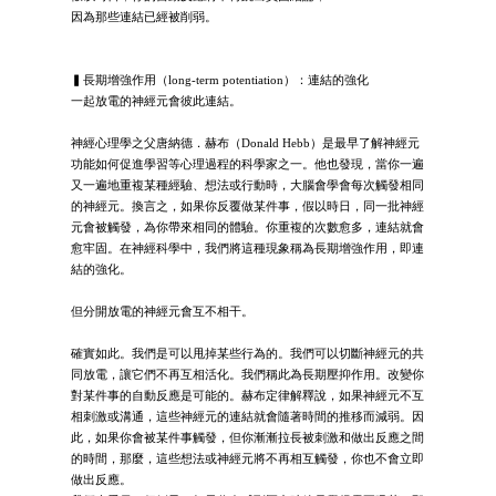
因為那些連結已經被削弱。
▍長期增強作用（long-term potentiation）：連結的強化
一起放電的神經元會彼此連結。
神經心理學之父唐納德．赫布（Donald Hebb）是最早了解神經元
功能如何促進學習等心理過程的科學家之一。他也發現，當你一遍
又一遍地重複某種經驗、想法或行動時，大腦會學會每次觸發相同
的神經元。換言之，如果你反覆做某件事，假以時日，同一批神經
元會被觸發，為你帶來相同的體驗。你重複的次數愈多，連結就會
愈牢固。在神經科學中，我們將這種現象稱為長期增強作用，即連
結的強化。
但分開放電的神經元會互不相干。
確實如此。我們是可以甩掉某些行為的。我們可以切斷神經元的共
同放電，讓它們不再互相活化。我們稱此為長期壓抑作用。改變你
對某件事的自動反應是可能的。赫布定律解釋說，如果神經元不互
相刺激或溝通，這些神經元的連結就會隨著時間的推移而減弱。因
此，如果你會被某件事觸發，但你漸漸拉長被刺激和做出反應之間
的時間，那麼，這些想法或神經元將不再相互觸發，你也不會立即
做出反應。