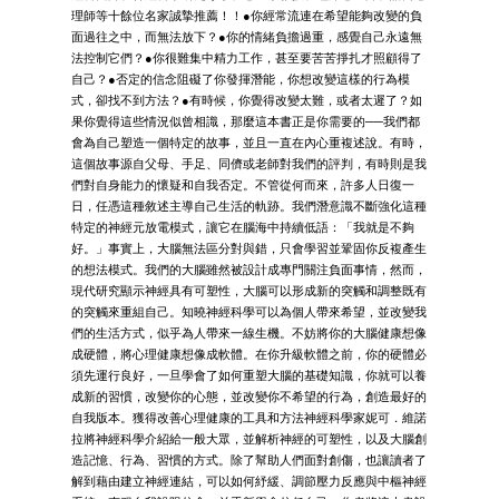
理師等十餘位名家誠摯推薦！！●你經常流連在希望能夠改變的負
面過往之中，而無法放下？●你的情緒負擔過重，感覺自己永遠無
法控制它們？●你很難集中精力工作，甚至要苦苦掙扎才照顧得了
自己？●否定的信念阻礙了你發揮潛能，你想改變這樣的行為模
式，卻找不到方法？●有時候，你覺得改變太難，或者太遲了？如
果你覺得這些情況似曾相識，那麼這本書正是你需要的──我們都
會為自己塑造一個特定的故事，並且一直在內心重複述說。有時，
這個故事源自父母、手足、同儕或老師對我們的評判，有時則是我
們對自身能力的懷疑和自我否定。不管從何而來，許多人日復一
日，任憑這種敘述主導自己生活的軌跡。我們潛意識不斷強化這種
特定的神經元放電模式，讓它在腦海中持續低語：「我就是不夠
好。」事實上，大腦無法區分對與錯，只會學習並鞏固你反複產生
的想法模式。我們的大腦雖然被設計成專門關注負面事情，然而，
現代研究顯示神經具有可塑性，大腦可以形成新的突觸和調整既有
的突觸來重組自己。知曉神經科學可以為個人帶來希望，並改變我
們的生活方式，似乎為人帶來一線生機。不妨將你的大腦健康想像
成硬體，將心理健康想像成軟體。在你升級軟體之前，你的硬體必
須先運行良好，一旦學會了如何重塑大腦的基礎知識，你就可以養
成新的習慣，改變你的心態，並改變你不希望的行為，創造最好的
自我版本。獲得改善心理健康的工具和方法神經科學家妮可．維諾
拉將神經科學介紹給一般大眾，並解析神經的可塑性，以及大腦創
造記憶、行為、習慣的方式。除了幫助人們面對創傷，也讓讀者了
解到藉由建立神經連結，可以如何紓緩、調節壓力反應與中樞神經