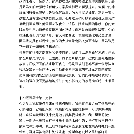
我們來看另一個例子。如果你在感到壓力時總是覺得需要吸菸，那
是因為你的大腦將這種解決方案與緩解壓力聯繫起來。你腦中的神
經元同時發出訊號，告訴你解決壓力的方法就是抽菸。這是一種大
多數人沒有注意到的自動反應。但知道我們可以改變這種反應意謂
著我們可以用其他選擇來取代它，這樣，隨著時間的推移，你的大
腦在碰到壓力時便會採取不同的路線，而不是自動想到吸菸。你的
想法也會出現同樣情形。有人可能會說，改變想法比戒菸更容易，
因為吸菸具有成癮性，但你的大腦常常會陷入負面情緒，因為這是
它一遍又一遍練習所形成的。
可塑性的很棒之處在於它是雙向的。我們可以創造新的連結，但我
們也可以甩掉其中一些連結。我們是可以甩掉一些我們重複述說的
故事，用較正面的故事取而代之。你是可以刻意地不讓一個想法直
接地帶出另一個想法，來切斷兩個同時放電的神經元之間的聯繫。
把兩個相續的想法的出現間距拉得愈長，它們的神經連結就愈弱。
這種知識在後面更詳細地探討如何拆解特定的放電模式時，將很重
要。
▍神經可塑性第一定律
今天早上我就像多年來的那樣煮咖啡。我的伴侶最近買了個漂亮的
小奶泡器。它看起來像一根頂部有光環的攪拌棒，可以振動和旋
轉，這樣你就可以使牛奶起泡，讓其變得絲滑。我一星期前便知
道，一開始只應該在杯子裡放少量的水或牛奶，待打泡後再把杯內
的水或牛奶添滿。我已經準備好等水壺沸騰之後在馬克杯裡倒一點
點水，再施展神奇的打泡沫法術，炮製出有史以來最好的咖啡……