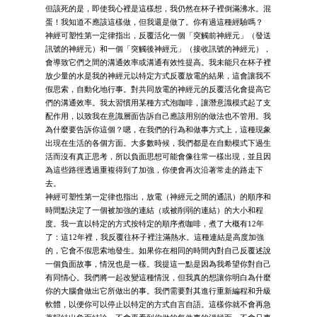
但該死的是，即使我心裡是這樣想，我仍然在杯子裡倒滿沸水。混
蛋！我知道不應該這樣做，但我還是做了。你有過這種經驗嗎？
神經可塑性第一定律指出，反覆活化一個「突觸前神經元」（發送
訊號的神經元）和一個「突觸後神經元」（接收訊號的神經元），
會導致它們之間的溝通效率或溝通有效性提高。我未能只在杯子裡
放少量的水是我的神經元以特定方式反覆放電的結果，這會讓我不
假思索，自動化地行事。對共同放電的神經元的反覆活化會提高它
們的溝通效率。我太習慣用某種方式泡咖啡，讓潛意識模式起了支
配作用，以致我在意識層面告訴自己應該用別的做法也不管用。我
為什麼要告訴你這個？嗯，在我們的行為和做事方式上，這種現象
出現在生活的各個方面。大多數時候，我們都是在自動模式下過生
活而沒有真正思考，所以負面思想可能會像往常一樣出現，並且因
為這些路徑透過重複得到了加強，你便會再次沿著常走的路走下
去。
神經可塑性第一定律也指出，放電（神經元之間的通訊）的順序和
時間點決定了一個被加強的連結（或被削弱的連結）的大小和程
度。我一直以特定的方式按特定的順序煮咖啡，煮了大概有12年
了：這12年裡，我反覆往杯子裡注滿熱水。這種連結是高度加強
的，它會不假思索地發生。如果你在相同的時間內對自己反覆述說
一個負面故事，情況也是一樣。我提這一點是因為我希望你對自己
有同情心。我們將一起改變這種情況，但我真的想讓你明白為什麼
你的大腦會做出它所做出的事。我們需要對其進行重新編程和升級
軟體，以便你可以停止以特定的方式自言自語。這樣你就不會再急