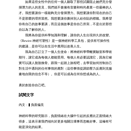
如果這些女性中的任何一個人聽取了那些試圖阻止她們充分發
揮潛力的人的意見，我們就不會擁有音樂和時尚產業一些最棒的人
才。我想要讓你一樣能夠充分發揮潛力。我想要讓你對現在的自己
不是那麼的理所當然。我想要讓你撕掉別人給你貼的標籤。我希望
你有自己的故事要講，而且這個故事是你自己所寫，不是出於那些
自以為了解你的人。
我將為你提供科學知識和理解，讓你的人生出現持久的改變。
《Rewire-神經可塑性》是一個神經科學工具包，提供有可操作性
的建議，是你可以在生活中應用以改善人生。
我為自己訂立了一個人生使命：將神經科學帶離實驗室和學術
期刊，讓它成為每個人都能受用。每個人有必要認識它，因為它確
實可以讓人脫胎換骨。跟我一起踏上旅程吧，去學習如何控制自己
對生活中遇到的任何事情的應對（這些事情從調節壓力反應到克服
畫地自限的信念不等）。你是可以成為任何你想成為的人。
勇於創造你自己吧。
試閱文字
內文 : ▍負面偏見
神經科學的研究顯示，負面情緒在大腦中引起的反應比正面情緒大
得多，這表示著我們傾向於更多地關注壞事而忽略好事。這極有可
能是演化的結果。