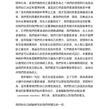
慣和行為，是我們偶然得之還是蓄意為之？我們的習慣和行為是由
我們自己決定和選擇的嗎，還是說它們是我們透過環境無意中獲
得？直到我取得神經科學學位之後，我才意識到答案是兩種成分兼
有。我們受到周遭世界的塑造，被我們的同儕、環境、宗教或文化
等外在事物所影響，而在大多數情況下，我們應該珍惜這些影響。
但我們也受到我們對自己反覆灌輸的負面思考模式和負面敘事所左
右，它們對我們想要達成的目標構成障礙。我們都相信，在人生的
某個時刻，我們做得不夠好。我們只恨不能重新來過，對此不能釋
懷，從而阻礙了我們充分發揮自己的潛力。這些信念、習慣和行為
有些是偶然獲得的，有些是出自我們自己的安排。但人類心靈的美
妙之處在於，無論這些信念是如何形成，它們都是有可能改變的。
我們是可以透過自己的安排來改變我們既有的程式設計。本書要從
神經科學的角度解釋我們的大腦為什麼可以改變，並為各位提供可
以應用於日常生活的神經工具包。我們所有人都有權期望的是，無
論我們本來是怎樣以為，我們都是可以隨時重新塑造自己，成為任
何我們想成為的人。
我常聽到一句話：我天生就是這樣的。忘了它吧，因為透過把
大腦中的神經元重新連接，我們是可以塑造我們的思想、習慣和行
為，從而重塑我們對自己的潛意識信念。我們對自己訴說的自我故
事強烈影響著我們如何看待自己。這會驅動我們的自動反應
（automatic reaction）和行為，進而改變別人對我們的看法。
我們的生活經驗將等於我們所關注的一切，