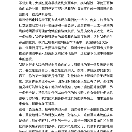
不僅如此，大腦也更容易接收到負面事件。換句話說，即使正面和
負面成分並陳，我們也更可能注意和記住負面事件或一個情境的負
面部分，並受到其影響。
這種情形也以各種不同方式出現在我們的生活中。例如，如果你的
社群媒體貼文得到一堆好評和一條負評，那麼你在一天或一星期的
剩餘時間裡很可能都會惦記住這條負評。這是演化有以致之。做為
一個物種，我們必須對潛在的威脅和危險高度敏感，這對我們的生
存至關重要。我們已經看到在8種基本情緒中，負面情緒占大多
數。但我們是可以改變這種偏見的。喬科維奇在輸給阿爾卡拉斯後
接受的採訪中表示他感謝之前的其他贏球，這就是不以壞事推翻好
事的態度。
我聽過很多人說他們是非常負面的人，對情況的第一個反應總是怨
尤，要麼是批評自己，要麼是批評別人。例如，你聽說你的朋友升
職了，你的第一個反應是他不配，對他能夠坐上那樣的位子感到震
驚。或者你認為這不公平，因為你對他的個人生活有了解。但你的
偏見極可能讓你忽略了他的所有優點，忽略了讓他配升職原因。另
一個例子是，當你看到伴侶以前伴侶的照片時，你會覺得他們比你
強或比你好看。我們的大腦喜歡專注於負面的事情上，如果這聽起
來像你，那麼你並不孤單。
這種「負面偏見」最有害的部分是，我們都會有一個關於自己的故
事，重複地對自己和對別人述說。對某些人，這種重複述說的故事
是好的，對他們有利，但對另一些人，那是一個透過負面性和自我
批評的視角來維持的故事。我們大概是從父母、同儕和我們的社經
地位中獲得這個故事。你大概是透過觀察父母的做事方式而學會這