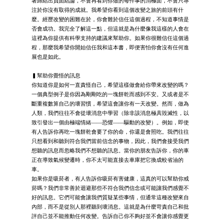
著歸結出負面結論，不會再看到你做的每件事的消極面，不會只專
注於你沒有取得的成就。我希望你看到這個改變之旅的前頭有什
麼。經歷改變的困難在於，你會難於信任這個過程，不知道事情是
否會成功。我完全了解這一點，但這就是為什麼像我這樣的人會在
這裡為你提供有科學支持的建議來幫助你。如果你很難信任這個過
程，那麼我希望你開始信任我和這本書，即便害怕你會沒有任何進
展也是如此。
▍幫助你覺悟的訊息
你知道你是如何一直責怪自己，希望這樣做會給你帶來改變的嗎？
一個典型例子是你因為剛剛吃的一塊餅乾而感到不安。又或者是不
斷重複數算自己的壞習慣，希望這會讓你有一天改變。然而，做為
人類，我們往往不會從壞消息中學習（除非該消息極具毀滅性，以
致引發出一個由極端情緒——恐懼——驅動的改變）。例如，即使
有人告訴你再吃一塊餅乾會要了你的命，你還是會照吃。我們往往
只想看到和聽到符合我們當前信念的事物，因此，我們會接受我們
想聽的訊息而忽略我們不想聽的訊息。當你的朋友告訴你，你的車
正在導致氣候變遷時，你不太可能直接去車庫把它換成較省油的
車。
如果你是吸菸者，有人告訴你吸菸有害健康，這真的可以幫助你戒
菸嗎？我們非常善於迴避那些不符合我們信念或可能讓我們感覺不
好的訊息。它們可能會讓我們質疑某些事情，但通常這種改變來自
內部，而不是從別人那裡聽到壞消息。這就是為什麼苛責自己和批
評自己並不能推動任何改變。告訴自己你不夠好並不會讓你感覺更