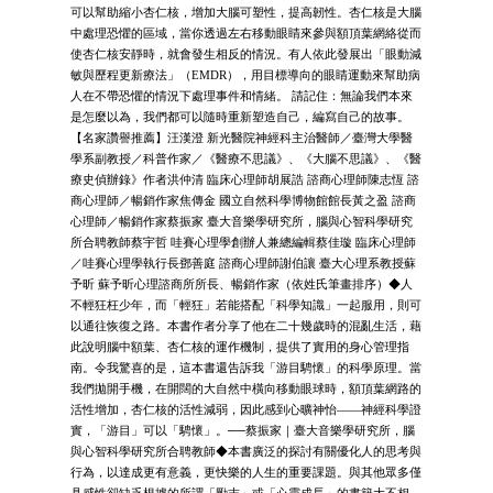
可以幫助縮小杏仁核，增加大腦可塑性，提高韌性。杏仁核是大腦
中處理恐懼的區域，當你透過左右移動眼睛來參與額頂葉網絡從而
使杏仁核安靜時，就會發生相反的情況。有人依此發展出「眼動減
敏與歷程更新療法」（EMDR），用目標導向的眼睛運動來幫助病
人在不帶恐懼的情況下處理事件和情緒。 請記住：無論我們本來
是怎麼以為，我們都可以隨時重新塑造自己，編寫自己的故事。
【名家讚譽推薦】汪漢澄 新光醫院神經科主治醫師／臺灣大學醫
學系副教授／科普作家／《醫療不思議》、《大腦不思議》、《醫
療史偵辦錄》作者洪仲清 臨床心理師胡展誥 諮商心理師陳志恆 諮
商心理師／暢銷作家焦傳金 國立自然科學博物館館長黃之盈 諮商
心理師／暢銷作家蔡振家 臺大音樂學研究所，腦與心智科學研究
所合聘教師蔡宇哲 哇賽心理學創辦人兼總編輯蔡佳璇 臨床心理師
／哇賽心理學執行長鄧善庭 諮商心理師謝伯讓 臺大心理系教授蘇
予昕 蘇予昕心理諮商所所長、暢銷作家（依姓氏筆畫排序）◆人
不輕狂枉少年，而「輕狂」若能搭配「科學知識」一起服用，則可
以通往恢復之路。本書作者分享了他在二十幾歲時的混亂生活，藉
此說明腦中額葉、杏仁核的運作機制，提供了實用的身心管理指
南。令我驚喜的是，這本書還告訴我「游目騁懷」的科學原理。當
我們拋開手機，在開闊的大自然中橫向移動眼球時，額頂葉網路的
活性增加，杏仁核的活性減弱，因此感到心曠神怡——神經科學證
實，「游目」可以「騁懷」。──蔡振家｜臺大音樂學研究所，腦
與心智科學研究所合聘教師◆本書廣泛的探討有關優化人的思考與
行為，以達成更有意義，更快樂的人生的重要課題。與其他眾多僅
具感性卻缺乏根據的所謂「勵志」或「心靈成長」的書籍大不相