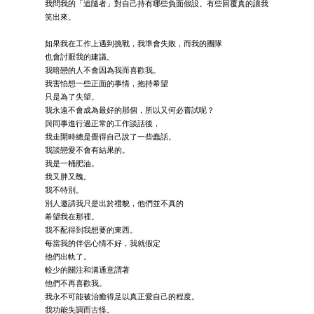
我問我的「追隨者」對自己持有哪些負面假設。有些回覆真的讓我
笑出來。
如果我在工作上遇到挑戰，我準會失敗，而我的團隊
也會討厭我的建議。
我暗戀的人不會因為我而喜歡我。
我害怕想一些正面的事情，抱持希望
只是為了失望。
我永遠不會成為最好的那個，所以又何必嘗試呢？
與同事進行過正常的工作談話後，
我走開時總是覺得自己說了一些蠢話。
我談戀愛不會有結果的。
我是一桶肥油。
我又胖又醜。
我不特別。
別人邀請我只是出於禮貌，他們並不真的
希望我在那裡。
我不配得到我想要的東西。
每當我的伴侶心情不好，我就假定
他們出軌了。
較少的關注和溝通意謂著
他們不再喜歡我。
我永不可能被治癒得足以真正愛自己的程度。
我功能失調而古怪。