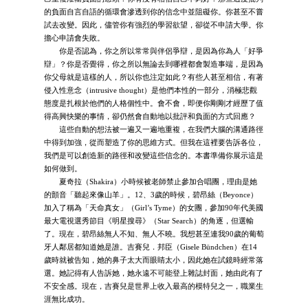
的負面自言自語的循環會滲透到你的信念中並阻礙你。你甚至不嘗
試去改變。因此，儘管你有強烈的學習欲望，卻從不申請大學。你
擔心申請會失敗。
你是否認為，你之所以常常與伴侶爭辯，是因為你為人「好爭
辯」？你是否覺得，你之所以無論去到哪裡都會製造事端，是因為
你父母就是這樣的人，所以你也注定如此？有些人甚至相信，有著
侵入性意念（intrusive thought）是他們本性的一部分，消極悲觀
態度是扎根於他們的人格個性中。會不會，即便你剛剛才經歷了值
得高興快樂的事情，卻仍然會自動地以批評和負面的方式回應？
這些自動的想法被一遍又一遍地重複，在我們大腦的溝通路徑
中得到加強，從而塑造了你的思維方式。但我在這裡要告訴各位，
我們是可以創造新的路徑和改變這些信念的。本書準備你展示這是
如何做到。
夏奇拉（Shakira）小時候被老師禁止參加合唱團，理由是她
的顫音「聽起來像山羊」。12、3歲的時候，碧昂絲（Beyonce）
加入了稱為「天命真女」（Girl’s Tyme）的女團，參加90年代美國
最大電視選秀節目《明星搜尋》（Star Search）的角逐，但選輸
了。現在，碧昂絲無人不知、無人不曉。我想甚至連我90歲的葡萄
牙人鄰居都知道她是誰。吉賽兒．邦臣（Gisele Bündchen）在14
歲時就被告知，她的鼻子太大而眼睛太小，因此她在試鏡時經常落
選。她記得有人告訴她，她永遠不可能登上雜誌封面，她由此有了
不安全感。現在，吉賽兒是世界上收入最高的模特兒之一，職業生
涯無比成功。