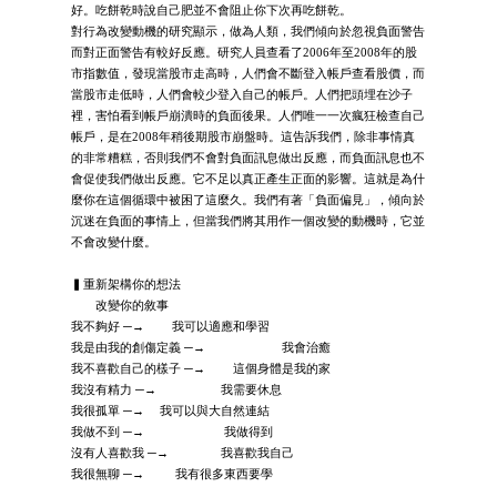
好。吃餅乾時說自己肥並不會阻止你下次再吃餅乾。
對行為改變動機的研究顯示，做為人類，我們傾向於忽視負面警告
而對正面警告有較好反應。研究人員查看了2006年至2008年的股
市指數值，發現當股市走高時，人們會不斷登入帳戶查看股價，而
當股市走低時，人們會較少登入自己的帳戶。人們把頭埋在沙子
裡，害怕看到帳戶崩潰時的負面後果。人們唯一一次瘋狂檢查自己
帳戶，是在2008年稍後期股市崩盤時。這告訴我們，除非事情真
的非常糟糕，否則我們不會對負面訊息做出反應，而負面訊息也不
會促使我們做出反應。它不足以真正產生正面的影響。這就是為什
麼你在這個循環中被困了這麼久。我們有著「負面偏見」，傾向於
沉迷在負面的事情上，但當我們將其用作一個改變的動機時，它並
不會改變什麼。
▍重新架構你的想法
改變你的敘事
我不夠好 ─→ 我可以適應和學習
我是由我的創傷定義 ─→ 我會治癒
我不喜歡自己的樣子 ─→ 這個身體是我的家
我沒有精力 ─→ 我需要休息
我很孤單 ─→ 我可以與大自然連結
我做不到 ─→ 我做得到
沒有人喜歡我 ─→ 我喜歡我自己
我很無聊 ─→ 我有很多東西要學