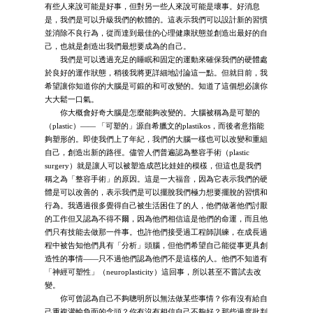
有些人來說可能是好事，但對另一些人來說可能是壞事。好消息
是，我們是可以升級我們的軟體的。這表示我們可以設計新的習慣
並消除不良行為，從而達到最佳的心理健康狀態並創造出最好的自
己，也就是創造出我們最想要成為的自己。
我們是可以透過充足的睡眠和固定的運動來確保我們的硬體處
於良好的運作狀態，稍後我將更詳細地討論這一點。但就目前，我
希望讓你知道你的大腦是可鍛的和可改變的。知道了這個想必讓你
大大鬆一口氣。
你大概會好奇大腦是怎麼能夠改變的。大腦被稱為是可塑的
（plastic）—— 「可塑的」源自希臘文的plastikos，而後者意指能
夠塑形的。即使我們上了年紀，我們的大腦一樣也可以改變和重組
自己，創造出新的路徑。儘管人們普遍認為整容手術（plastic
surgery）就是讓人可以被塑造成芭比娃娃的模樣，但這也是我們
稱之為「整容手術」的原因。這是一大福音，因為它表示我們的硬
體是可以改善的，表示我們是可以擺脫我們極力想要擺脫的習慣和
行為。我遇過很多覺得自己被生活困住了的人，他們做著他們討厭
的工作但又認為不得不爾，因為他們相信這是他們的命運，而且他
們只有技能去做那一件事。也許他們接受過工程師訓練，在成長過
程中被告知他們具有「分析」頭腦，但他們希望自己能從事更具創
造性的事情——只不過他們認為他們不是這樣的人。他們不知道有
「神經可塑性」（neuroplasticity）這回事，所以甚至不嘗試去改
變。
你可曾認為自己不夠聰明所以無法做某些事情？你有沒有給自
己重複灌輸負面的念頭？你有沒有相信自己不夠好？那些過度批判