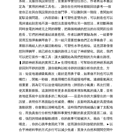
系統，克服自我設限信念，並重新學會信任自己。作者將這本書設
定為「實用的神經工具包」，讓你在任何時候都能回頭參考──假
使你正在與自我設限的信念做鬥爭，可以翻到第一階段，查閱如何
駕馭這個問題。（內容節錄）▍可塑性是雙向的，可以創造也可以
甩掉連結刻意地不讓一個想法直接地帶出另一個想法，來切斷兩個
同時放電的神經元之間的聯繫，把兩個相續的想法的出現間距拉得
愈長，它們的神經連結就會愈弱。作者以鋼琴實驗為例，一組要學
習用五指彈奏鋼琴曲子，另一組只需要想像他們正在彈奏曲子，結
果顯示兩組人的大腦活動相似，可塑性水準也相似。這意謂著僅僅
想到彈鋼琴，就已經在大腦的路徑上引起了神經變化。因此，我們
可以把它當作一種工具：讓大腦開始為我們想朝的方向畫出路徑。
▍調節神經系統的實用工具►生理性嘆息：可幫助你把神經系統調
節回到平靜的狀態，讓你能夠以較冷靜的頭腦分析你的意念。方
法：短促地連續吸氣兩次（最好是用鼻子吸，如果做不到也可以用
嘴巴），閉氣一秒鐘，然後用嘴巴長而緩慢地呼氣。連續吸氣兩次
很重要，因為它可以迫使塌陷的肺泡（肺部的小氣囊）再次打開，
使其重新膨脹。這讓肺部有更多表面積來增加氧氣的攝入量，並有
效地從系統中去除過多的二氧化碳——這是向你的大腦發出的一個
訊號，表明你不再面臨任何威脅。機制：反芻時因為處於高度情緒
激動狀態，你會難以清晰地思考。這時我們的情緒腦占據了支配地
位，而負責進行分析性判斷和事實性判斷的新皮質則退居二線。這
樣，強烈的情緒會驅動感情，你的敘事可能被誇大。藉由「生理性
嘆息」，你的心跳率會因此下降，從而讓你回到放鬆的狀態。►以
合乎神經科學的方式步行可以減少焦慮：置身大自然和開闊空間中