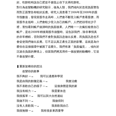
好。吃餅乾時說自己肥並不會阻止你下次再吃餅乾。
對行為改變動機的研究顯示，做為人類，我們傾向於忽視負面警告
而對正面警告有較好反應。研究人員查看了2006年至2008年的股
市指數值，發現當股市走高時，人們會不斷登入帳戶查看股價，而
當股市走低時，人們會較少登入自己的帳戶。人們把頭埋在沙子
裡，害怕看到帳戶崩潰時的負面後果。人們唯一一次瘋狂檢查自己
帳戶，是在2008年稍後期股市崩盤時。這告訴我們，除非事情真
的非常糟糕，否則我們不會對負面訊息做出反應，而負面訊息也不
會促使我們做出反應。它不足以真正產生正面的影響。這就是為什
麼你在這個循環中被困了這麼久。我們有著「負面偏見」，傾向於
沉迷在負面的事情上，但當我們將其用作一個改變的動機時，它並
不會改變什麼。
▍重新架構你的想法
改變你的敘事
我不夠好 ─→ 我可以適應和學習
我是由我的創傷定義 ─→ 我會治癒
我不喜歡自己的樣子 ─→ 這個身體是我的家
我沒有精力 ─→ 我需要休息
我很孤單 ─→ 我可以與大自然連結
我做不到 ─→ 我做得到
沒有人喜歡我 ─→ 我喜歡我自己
我很無聊 ─→ 我有很多東西要學