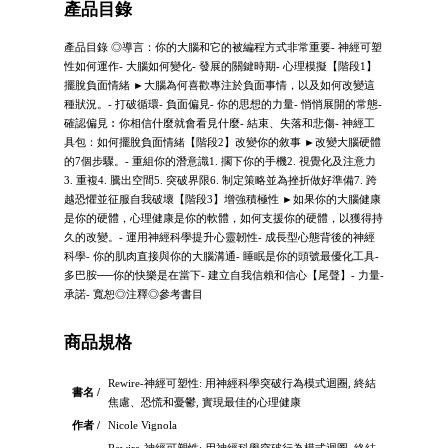
產品目錄
產品目錄 ◎導言：你的大腦和它的被編程方式非常重要- 神經可塑
性如何運作- 大腦如何變化- 發展的關鍵時期- 心理模擬【階段1】
擺脫負面情緒 ►大腦為何喜歡專注於負面事情，以及如何改變這
種狀況。- 打破循環- 負面偏見- 你的思想的力量- 悄悄展開的常態-
確認偏見︰你相信什麼就會看見什麼- 結束、失落和悲傷- 神經工
具包：如何擺脫負面情緒【階段2】改變你的敘事 ►改變大腦硬體
的7個步驟。- 重組你的潛意識1. 擱下你的手機2. 視覺化及注意力
3. 重複4. 騰出空間5. 突破界限6. 制定策略並為挫折做好準備7. 跨
越恐懼並征服自我破壞【階段3】增強積極性 ►如果你的大腦健康
是你的硬體，心理健康是你的軟體，如何支援你的硬體，以獲得持
久的改變。- 運用神經科學提升心靈韌性- 成長型心態背後的神經
科學- 你的肌肉直接與你的大腦溝通- 睡眠是你的頭號最優化工具-
多巴胺──你的快樂是在當下- 建立自我信賴和信心【尾聲】- 力量-
承諾- 寬恕◎注釋◎參考書目
商品規格
Rewire-神經可塑性: 用神經科學突破行為模式迴圈, 終結
書名 /
焦慮、恐慌和憂鬱, 實現最佳的心理健康
作者 /
Nicole Vignola
Rewire-神經可塑性: 用神經科學突破行為模式迴圈, 終結