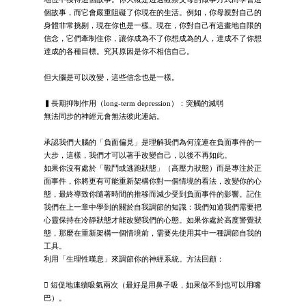
個故事，而它會嚴重阻礙了你現在的生活。例如，你母親對自己的
身體非常挑剔，現在你也是一樣。現在，你對自己有這畫地自限的
信念，它們牽制住你，讓你成為不了你想成為的人，達成不了你想
達成的各種目標。究其原因是你不相信自己。
但大腦是可以改變，這些信念也是一樣。
▍長期抑制作用（long-term depression）：突觸的減弱
無法同步的神經元會無法彼此連結。
承認我們大腦的「負面偏見」是理解我們為何流連在負面事件的一
大步，這樣，我們才可以著手改變自己，以後不再如此。
如果你沒有處於「戰鬥或逃跑狀態」（高壓力狀態）而是專注於正
面事件，你將更有可能重新架構你對一個情境的看法，改變你的心
態，最終導致你隨著時間的推移而減少受到負面事件的影響。記住
我們在上一章中學到的關於自我調節的知識：我們知道我們需要把
心靈保持在冷靜狀態才能改變我們的心態。如果你處於高度警覺狀
態，那麼在重新架構一個情境前，需要先使用其中一種調節自我的
工具。
利用「生理性嘆息」來調節你的神經系統。方法回顧：
 短促地連續吸氣兩次（最好是用鼻子吸，如果做不到也可以用嘴
巴）。