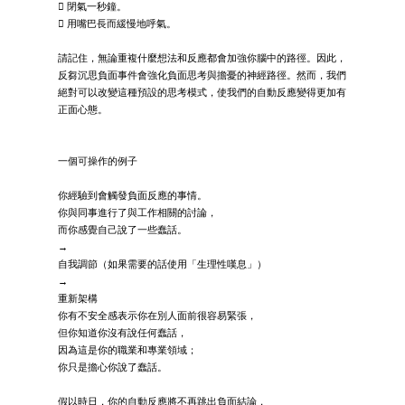
 閉氣一秒鐘。
 用嘴巴長而緩慢地呼氣。
請記住，無論重複什麼想法和反應都會加強你腦中的路徑。因此，
反芻沉思負面事件會強化負面思考與擔憂的神經路徑。然而，我們
絕對可以改變這種預設的思考模式，使我們的自動反應變得更加有
正面心態。
一個可操作的例子
你經驗到會觸發負面反應的事情。
你與同事進行了與工作相關的討論，
而你感覺自己說了一些蠢話。
→
自我調節（如果需要的話使用「生理性嘆息」）
→
重新架構
你有不安全感表示你在別人面前很容易緊張，
但你知道你沒有說任何蠢話，
因為這是你的職業和專業領域；
你只是擔心你說了蠢話。
假以時日，你的自動反應將不再跳出負面結論，