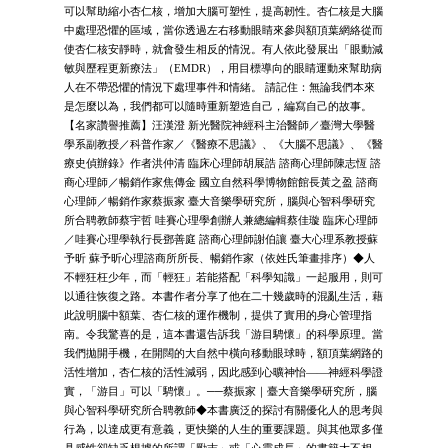
可以幫助縮小杏仁核，增加大腦可塑性，提高韌性。杏仁核是大腦
中處理恐懼的區域，當你透過左右移動眼睛來參與額頂葉網絡從而
使杏仁核安靜時，就會發生相反的情況。有人依此發展出「眼動減
敏與歷程更新療法」（EMDR），用目標導向的眼睛運動來幫助病
人在不帶恐懼的情況下處理事件和情緒。 請記住：無論我們本來
是怎麼以為，我們都可以隨時重新塑造自己，編寫自己的故事。
【名家讚譽推薦】汪漢澄 新光醫院神經科主治醫師／臺灣大學醫
學系副教授／科普作家／《醫療不思議》、《大腦不思議》、《醫
療史偵辦錄》作者洪仲清 臨床心理師胡展誥 諮商心理師陳志恆 諮
商心理師／暢銷作家焦傳金 國立自然科學博物館館長黃之盈 諮商
心理師／暢銷作家蔡振家 臺大音樂學研究所，腦與心智科學研究
所合聘教師蔡宇哲 哇賽心理學創辦人兼總編輯蔡佳璇 臨床心理師
／哇賽心理學執行長鄧善庭 諮商心理師謝伯讓 臺大心理系教授蘇
予昕 蘇予昕心理諮商所所長、暢銷作家（依姓氏筆畫排序）◆人
不輕狂枉少年，而「輕狂」若能搭配「科學知識」一起服用，則可
以通往恢復之路。本書作者分享了他在二十幾歲時的混亂生活，藉
此說明腦中額葉、杏仁核的運作機制，提供了實用的身心管理指
南。令我驚喜的是，這本書還告訴我「游目騁懷」的科學原理。當
我們拋開手機，在開闊的大自然中橫向移動眼球時，額頂葉網路的
活性增加，杏仁核的活性減弱，因此感到心曠神怡——神經科學證
實，「游目」可以「騁懷」。──蔡振家｜臺大音樂學研究所，腦
與心智科學研究所合聘教師◆本書廣泛的探討有關優化人的思考與
行為，以達成更有意義，更快樂的人生的重要課題。與其他眾多僅
具感性卻缺乏根據的所謂「勵志」或「心靈成長」的書籍大不相