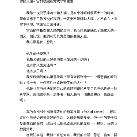
你的大腦和它的被編程方式非常重要
我第一次雙手捧著一顆人腦，是在念神經科學系大一的時候。
我永遠忘不了教授交代我們，一定要不斷轉動人腦，才不會在上面
留下指印。它讓我目眩神迷。
當我的拇指按在人腦的顳葉時，我心想我是觸及了腦主人的一
個又一個記憶。他的灰質其實是他的整個人生。
我心潮起伏，想到︰
他生前快樂嗎？
我指尖碰到的正好是他墜入愛河的一刻嗎？
他有墜入愛河過嗎？
他有孩子嗎？
我有碰觸到他結婚那天嗎？我有碰觸到他一生中最悲傷的時刻
嗎︰那一天，一件事件永遠改變了他的人生？
他是什麼時候決定將自己的遺體捐獻給科學？也許他也是一位
科學家。當他雙手第一次捧著一顆人腦時，他也是和我一樣感覺
嗎？
我的食指和中指撫摸著他的額葉皮質（frontal cortex），想知
道他生前是否過著美好的生活，又或是煩惱多多。他一生的事件就
發生在我的面前，讓我可以把他從生到死的歷程一一觸摸。我的心
想要爆炸。
從我記事起，我就一直想知道，我們的生活、思想、信仰、習