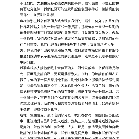
不僅如此，大腦也更容易接收到負面事件。換句話說，即使正面和
負面成分並陳，我們也更可能注意和記住負面事件或一個情境的負
面部分，並受到其影響。
這種情形也以各種不同方式出現在我們的生活中。例如，如果你的
社群媒體貼文得到一堆好評和一條負評，那麼你在一天或一星期的
剩餘時間裡很可能都會惦記住這條負評。這是演化有以致之。做為
一個物種，我們必須對潛在的威脅和危險高度敏感，這對我們的生
存至關重要。我們已經看到在8種基本情緒中，負面情緒占大多
數。但我們是可以改變這種偏見的。喬科維奇在輸給阿爾卡拉斯後
接受的採訪中表示他感謝之前的其他贏球，這就是不以壞事推翻好
事的態度。
我聽過很多人說他們是非常負面的人，對情況的第一個反應總是怨
尤，要麼是批評自己，要麼是批評別人。例如，你聽說你的朋友升
職了，你的第一個反應是他不配，對他能夠坐上那樣的位子感到震
驚。或者你認為這不公平，因為你對他的個人生活有了解。但你的
偏見極可能讓你忽略了他的所有優點，忽略了讓他配升職原因。另
一個例子是，當你看到伴侶以前伴侶的照片時，你會覺得他們比你
強或比你好看。我們的大腦喜歡專注於負面的事情上，如果這聽起
來像你，那麼你並不孤單。
這種「負面偏見」最有害的部分是，我們都會有一個關於自己的故
事，重複地對自己和對別人述說。對某些人，這種重複述說的故事
是好的，對他們有利，但對另一些人，那是一個透過負面性和自我
批評的視角來維持的故事。我們大概是從父母、同儕和我們的社經
地位中獲得這個故事。你大概是透過觀察父母的做事方式而學會這