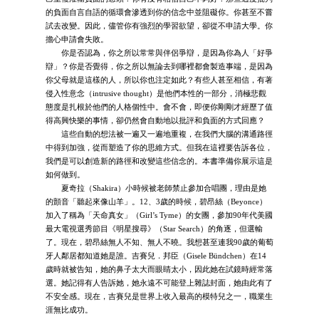
的負面自言自語的循環會滲透到你的信念中並阻礙你。你甚至不嘗
試去改變。因此，儘管你有強烈的學習欲望，卻從不申請大學。你
擔心申請會失敗。
你是否認為，你之所以常常與伴侶爭辯，是因為你為人「好爭
辯」？你是否覺得，你之所以無論去到哪裡都會製造事端，是因為
你父母就是這樣的人，所以你也注定如此？有些人甚至相信，有著
侵入性意念（intrusive thought）是他們本性的一部分，消極悲觀
態度是扎根於他們的人格個性中。會不會，即便你剛剛才經歷了值
得高興快樂的事情，卻仍然會自動地以批評和負面的方式回應？
這些自動的想法被一遍又一遍地重複，在我們大腦的溝通路徑
中得到加強，從而塑造了你的思維方式。但我在這裡要告訴各位，
我們是可以創造新的路徑和改變這些信念的。本書準備你展示這是
如何做到。
夏奇拉（Shakira）小時候被老師禁止參加合唱團，理由是她
的顫音「聽起來像山羊」。12、3歲的時候，碧昂絲（Beyonce）
加入了稱為「天命真女」（Girl’s Tyme）的女團，參加90年代美國
最大電視選秀節目《明星搜尋》（Star Search）的角逐，但選輸
了。現在，碧昂絲無人不知、無人不曉。我想甚至連我90歲的葡萄
牙人鄰居都知道她是誰。吉賽兒．邦臣（Gisele Bündchen）在14
歲時就被告知，她的鼻子太大而眼睛太小，因此她在試鏡時經常落
選。她記得有人告訴她，她永遠不可能登上雜誌封面，她由此有了
不安全感。現在，吉賽兒是世界上收入最高的模特兒之一，職業生
涯無比成功。