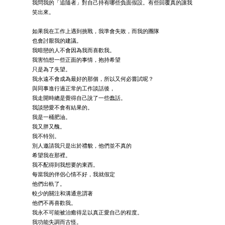
我問我的「追隨者」對自己持有哪些負面假設。有些回覆真的讓我
笑出來。
如果我在工作上遇到挑戰，我準會失敗，而我的團隊
也會討厭我的建議。
我暗戀的人不會因為我而喜歡我。
我害怕想一些正面的事情，抱持希望
只是為了失望。
我永遠不會成為最好的那個，所以又何必嘗試呢？
與同事進行過正常的工作談話後，
我走開時總是覺得自己說了一些蠢話。
我談戀愛不會有結果的。
我是一桶肥油。
我又胖又醜。
我不特別。
別人邀請我只是出於禮貌，他們並不真的
希望我在那裡。
我不配得到我想要的東西。
每當我的伴侶心情不好，我就假定
他們出軌了。
較少的關注和溝通意謂著
他們不再喜歡我。
我永不可能被治癒得足以真正愛自己的程度。
我功能失調而古怪。