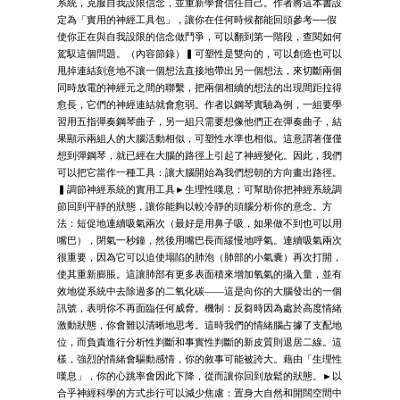
系統，克服自我設限信念，並重新學會信任自己。作者將這本書設
定為「實用的神經工具包」，讓你在任何時候都能回頭參考──假
使你正在與自我設限的信念做鬥爭，可以翻到第一階段，查閱如何
駕馭這個問題。（內容節錄）▍可塑性是雙向的，可以創造也可以
甩掉連結刻意地不讓一個想法直接地帶出另一個想法，來切斷兩個
同時放電的神經元之間的聯繫，把兩個相續的想法的出現間距拉得
愈長，它們的神經連結就會愈弱。作者以鋼琴實驗為例，一組要學
習用五指彈奏鋼琴曲子，另一組只需要想像他們正在彈奏曲子，結
果顯示兩組人的大腦活動相似，可塑性水準也相似。這意謂著僅僅
想到彈鋼琴，就已經在大腦的路徑上引起了神經變化。因此，我們
可以把它當作一種工具：讓大腦開始為我們想朝的方向畫出路徑。
▍調節神經系統的實用工具►生理性嘆息：可幫助你把神經系統調
節回到平靜的狀態，讓你能夠以較冷靜的頭腦分析你的意念。方
法：短促地連續吸氣兩次（最好是用鼻子吸，如果做不到也可以用
嘴巴），閉氣一秒鐘，然後用嘴巴長而緩慢地呼氣。連續吸氣兩次
很重要，因為它可以迫使塌陷的肺泡（肺部的小氣囊）再次打開，
使其重新膨脹。這讓肺部有更多表面積來增加氧氣的攝入量，並有
效地從系統中去除過多的二氧化碳——這是向你的大腦發出的一個
訊號，表明你不再面臨任何威脅。機制：反芻時因為處於高度情緒
激動狀態，你會難以清晰地思考。這時我們的情緒腦占據了支配地
位，而負責進行分析性判斷和事實性判斷的新皮質則退居二線。這
樣，強烈的情緒會驅動感情，你的敘事可能被誇大。藉由「生理性
嘆息」，你的心跳率會因此下降，從而讓你回到放鬆的狀態。►以
合乎神經科學的方式步行可以減少焦慮：置身大自然和開闊空間中