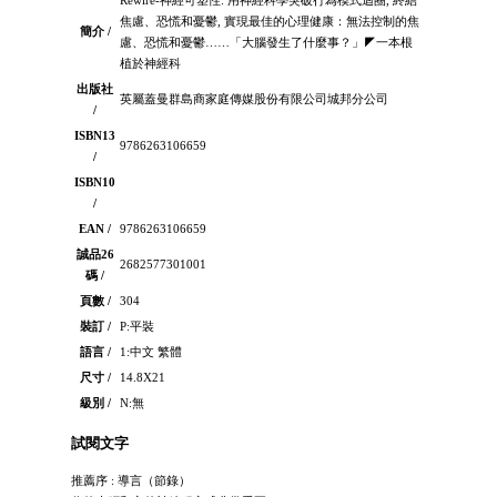
焦慮、恐慌和憂鬱, 實現最佳的心理健康：無法控制的焦
簡介 /
慮、恐慌和憂鬱……「大腦發生了什麼事？」◤一本根
植於神經科
出版社
英屬蓋曼群島商家庭傳媒股份有限公司城邦分公司
/
ISBN13
9786263106659
/
ISBN10
/
EAN /
9786263106659
誠品26
2682577301001
碼 /
頁數 /
304
裝訂 /
P:平裝
語言 /
1:中文 繁體
尺寸 /
14.8X21
級別 /
N:無
試閱文字
推薦序 : 導言（節錄）