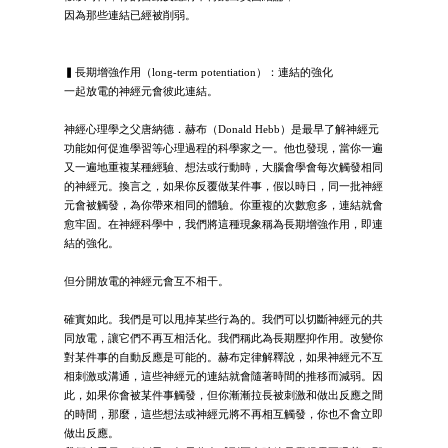
因為那些連結已經被削弱。
▍長期增強作用（long-term potentiation）：連結的強化
一起放電的神經元會彼此連結。
神經心理學之父唐納德．赫布（Donald Hebb）是最早了解神經元
功能如何促進學習等心理過程的科學家之一。他也發現，當你一遍
又一遍地重複某種經驗、想法或行動時，大腦會學會每次觸發相同
的神經元。換言之，如果你反覆做某件事，假以時日，同一批神經
元會被觸發，為你帶來相同的體驗。你重複的次數愈多，連結就會
愈牢固。在神經科學中，我們將這種現象稱為長期增強作用，即連
結的強化。
但分開放電的神經元會互不相干。
確實如此。我們是可以甩掉某些行為的。我們可以切斷神經元的共
同放電，讓它們不再互相活化。我們稱此為長期壓抑作用。改變你
對某件事的自動反應是可能的。赫布定律解釋說，如果神經元不互
相刺激或溝通，這些神經元的連結就會隨著時間的推移而減弱。因
此，如果你會被某件事觸發，但你漸漸拉長被刺激和做出反應之間
的時間，那麼，這些想法或神經元將不再相互觸發，你也不會立即
做出反應。