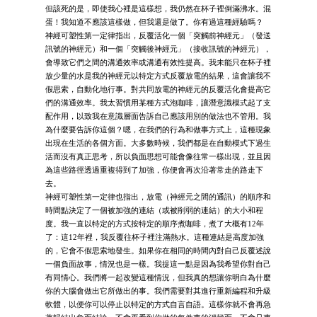
但該死的是，即使我心裡是這樣想，我仍然在杯子裡倒滿沸水。混
蛋！我知道不應該這樣做，但我還是做了。你有過這種經驗嗎？
神經可塑性第一定律指出，反覆活化一個「突觸前神經元」（發送
訊號的神經元）和一個「突觸後神經元」（接收訊號的神經元），
會導致它們之間的溝通效率或溝通有效性提高。我未能只在杯子裡
放少量的水是我的神經元以特定方式反覆放電的結果，這會讓我不
假思索，自動化地行事。對共同放電的神經元的反覆活化會提高它
們的溝通效率。我太習慣用某種方式泡咖啡，讓潛意識模式起了支
配作用，以致我在意識層面告訴自己應該用別的做法也不管用。我
為什麼要告訴你這個？嗯，在我們的行為和做事方式上，這種現象
出現在生活的各個方面。大多數時候，我們都是在自動模式下過生
活而沒有真正思考，所以負面思想可能會像往常一樣出現，並且因
為這些路徑透過重複得到了加強，你便會再次沿著常走的路走下
去。
神經可塑性第一定律也指出，放電（神經元之間的通訊）的順序和
時間點決定了一個被加強的連結（或被削弱的連結）的大小和程
度。我一直以特定的方式按特定的順序煮咖啡，煮了大概有12年
了：這12年裡，我反覆往杯子裡注滿熱水。這種連結是高度加強
的，它會不假思索地發生。如果你在相同的時間內對自己反覆述說
一個負面故事，情況也是一樣。我提這一點是因為我希望你對自己
有同情心。我們將一起改變這種情況，但我真的想讓你明白為什麼
你的大腦會做出它所做出的事。我們需要對其進行重新編程和升級
軟體，以便你可以停止以特定的方式自言自語。這樣你就不會再急