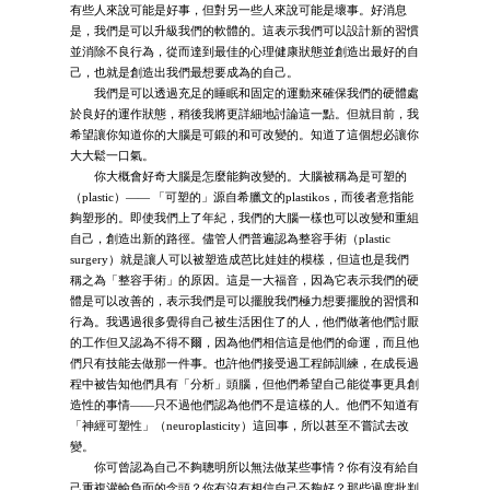
有些人來說可能是好事，但對另一些人來說可能是壞事。好消息
是，我們是可以升級我們的軟體的。這表示我們可以設計新的習慣
並消除不良行為，從而達到最佳的心理健康狀態並創造出最好的自
己，也就是創造出我們最想要成為的自己。
我們是可以透過充足的睡眠和固定的運動來確保我們的硬體處
於良好的運作狀態，稍後我將更詳細地討論這一點。但就目前，我
希望讓你知道你的大腦是可鍛的和可改變的。知道了這個想必讓你
大大鬆一口氣。
你大概會好奇大腦是怎麼能夠改變的。大腦被稱為是可塑的
（plastic）—— 「可塑的」源自希臘文的plastikos，而後者意指能
夠塑形的。即使我們上了年紀，我們的大腦一樣也可以改變和重組
自己，創造出新的路徑。儘管人們普遍認為整容手術（plastic
surgery）就是讓人可以被塑造成芭比娃娃的模樣，但這也是我們
稱之為「整容手術」的原因。這是一大福音，因為它表示我們的硬
體是可以改善的，表示我們是可以擺脫我們極力想要擺脫的習慣和
行為。我遇過很多覺得自己被生活困住了的人，他們做著他們討厭
的工作但又認為不得不爾，因為他們相信這是他們的命運，而且他
們只有技能去做那一件事。也許他們接受過工程師訓練，在成長過
程中被告知他們具有「分析」頭腦，但他們希望自己能從事更具創
造性的事情——只不過他們認為他們不是這樣的人。他們不知道有
「神經可塑性」（neuroplasticity）這回事，所以甚至不嘗試去改
變。
你可曾認為自己不夠聰明所以無法做某些事情？你有沒有給自
己重複灌輸負面的念頭？你有沒有相信自己不夠好？那些過度批判