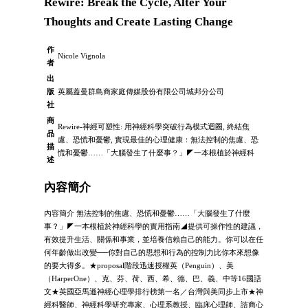
Rewire: Break the Cycle, Alter Your
Thoughts and Create Lasting Change
作
Nicole Vignola
者
出
版
英屬蓋曼群島商家庭傳媒股份有限公司城邦分公司
社
商
Rewire-神經可塑性: 用神經科學突破行為模式迴圈, 終結焦
品
慮、恐慌和憂鬱, 實現最佳的心理健康：無法控制的焦慮、恐
描
慌和憂鬱……「大腦發生了什麼事？」◤一本根植於神經科
述
內容簡介
內容簡介 無法控制的焦慮、恐慌和憂鬱……「大腦發生了什麼
事？」◤一本根植於神經科學的實用指南◢提供可操作性的建議，
有效提升生活、關係和事業，並培養信賴自己的能力。你可以在任
何年齡做出改變──你對自己的思想和行為的控制力比你本來想像
的要大得多。★proposal階段迅速授權英（Penguin）、美
（HarperOne）、克、芬、荷、西、希、德、巴、義、中等16國語
文★英國亞馬遜神經心理學排行榜第一名／台灣與美同步上市★神
經科醫師、神經科學研究專家、心理系教授、臨床心理師、諮商心