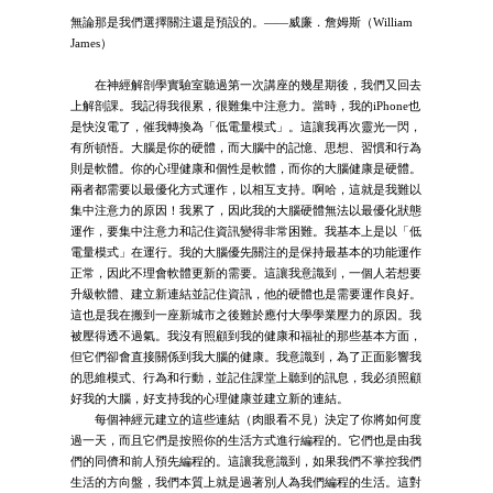
無論那是我們選擇關注還是預設的。——威廉．詹姆斯（William
James）
在神經解剖學實驗室聽過第一次講座的幾星期後，我們又回去
上解剖課。我記得我很累，很難集中注意力。當時，我的iPhone也
是快沒電了，催我轉換為「低電量模式」。這讓我再次靈光一閃，
有所頓悟。大腦是你的硬體，而大腦中的記憶、思想、習慣和行為
則是軟體。你的心理健康和個性是軟體，而你的大腦健康是硬體。
兩者都需要以最優化方式運作，以相互支持。啊哈，這就是我難以
集中注意力的原因！我累了，因此我的大腦硬體無法以最優化狀態
運作，要集中注意力和記住資訊變得非常困難。我基本上是以「低
電量模式」在運行。我的大腦優先關注的是保持最基本的功能運作
正常，因此不理會軟體更新的需要。這讓我意識到，一個人若想要
升級軟體、建立新連結並記住資訊，他的硬體也是需要運作良好。
這也是我在搬到一座新城市之後難於應付大學學業壓力的原因。我
被壓得透不過氣。我沒有照顧到我的健康和福祉的那些基本方面，
但它們卻會直接關係到我大腦的健康。我意識到，為了正面影響我
的思維模式、行為和行動，並記住課堂上聽到的訊息，我必須照顧
好我的大腦，好支持我的心理健康並建立新的連結。
每個神經元建立的這些連結（肉眼看不見）決定了你將如何度
過一天，而且它們是按照你的生活方式進行編程的。它們也是由我
們的同儕和前人預先編程的。這讓我意識到，如果我們不掌控我們
生活的方向盤，我們本質上就是過著別人為我們編程的生活。這對