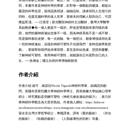
同，本書作者是神經科學的專家，針對每一個觀點與建議，都提出
嚴謹的科學佐證，值得認真研讀，細細品味。讀者得到人生指引的
同時，也窺見腦科學的迷人世界，更根本的理解人類與自己，可謂
獲益匪淺。──汪漢澄｜新光醫院神經科主治醫師，臺灣大學醫學
系副教授◆每一個人都是不一樣的，即使是雙胞胎有著同樣的基
因，他們的腦神經連結也會不一樣。因為神經系統不是一成不變，
而是隨時都在改變，每一次經驗、每一個想法，都會增強或弱化某
一些的神經連結，這樣的神經可塑性不但讓我們「老狗也能學新把
戲」，更能幫助我們改掉壞習慣，甚至是終結焦慮、恐慌和憂鬱。
了解神經可塑性、善用神經可塑性，就能讓你正向面對自己的人
生。──焦傳金｜國立自然科學博物館館長
作者介紹
作者介紹 妮可．維諾拉Nicole Vignola神經科學家、組織諮詢顧
問。英國布里斯托爾大學神經科學學士、西英格蘭大學組織心理學
碩士，研究重點是突觸可塑性（神經元修改連結的能力），致力於
將神經科學觀念為大眾所熟知。作者個人網站：https: linktr.ee
nicolesneurosciencehttps: www.instagram.com nicolesneuroscience
梁永安台灣大學哲學碩士，專職譯者。譯有《愛的藝術》、《存在
的藝術》、《聆聽的藝術》、《人類破壞性的剖析》等書。