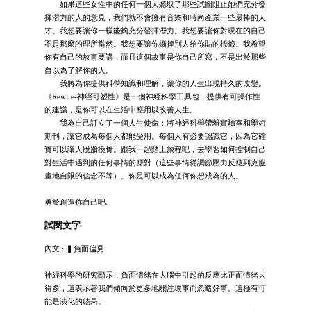
如果這些女性中的任何一個人聽取了那些試圖阻止她們充分發
揮潛力的人的意見，我們就不會擁有音樂和時尚產業一些最棒的人
才。我想要讓你一樣能夠充分發揮潛力。我想要讓你對現在的自己
不是那麼的理所當然。我想要讓你撕掉別人給你貼的標籤。我希望
你有自己的故事要講，而且這個故事是你自己所寫，不是出於那些
自以為了解你的人。
我將為你提供科學知識和理解，讓你的人生出現持久的改變。
《Rewire-神經可塑性》是一個神經科學工具包，提供有可操作性
的建議，是你可以在生活中應用以改善人生。
我為自己訂立了一個人生使命：將神經科學帶離實驗室和學術
期刊，讓它成為每個人都能受用。每個人有必要認識它，因為它確
實可以讓人脫胎換骨。跟我一起踏上旅程吧，去學習如何控制自己
對生活中遇到的任何事情的應對（這些事情從調節壓力反應到克服
畫地自限的信念不等）。你是可以成為任何你想成為的人。
勇於創造你自己吧。
試閱文字
內文 : ▍負面偏見
神經科學的研究顯示，負面情緒在大腦中引起的反應比正面情緒大
得多，這表示著我們傾向於更多地關注壞事而忽略好事。這極有可
能是演化的結果。