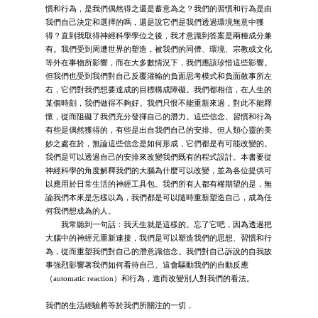
慣和行為，是我們偶然得之還是蓄意為之？我們的習慣和行為是由
我們自己決定和選擇的嗎，還是說它們是我們透過環境無意中獲
得？直到我取得神經科學學位之後，我才意識到答案是兩種成分兼
有。我們受到周遭世界的塑造，被我們的同儕、環境、宗教或文化
等外在事物所影響，而在大多數情況下，我們應該珍惜這些影響。
但我們也受到我們對自己反覆灌輸的負面思考模式和負面敘事所左
右，它們對我們想要達成的目標構成障礙。我們都相信，在人生的
某個時刻，我們做得不夠好。我們只恨不能重新來過，對此不能釋
懷，從而阻礙了我們充分發揮自己的潛力。這些信念、習慣和行為
有些是偶然獲得的，有些是出自我們自己的安排。但人類心靈的美
妙之處在於，無論這些信念是如何形成，它們都是有可能改變的。
我們是可以透過自己的安排來改變我們既有的程式設計。本書要從
神經科學的角度解釋我們的大腦為什麼可以改變，並為各位提供可
以應用於日常生活的神經工具包。我們所有人都有權期望的是，無
論我們本來是怎樣以為，我們都是可以隨時重新塑造自己，成為任
何我們想成為的人。
我常聽到一句話：我天生就是這樣的。忘了它吧，因為透過把
大腦中的神經元重新連接，我們是可以塑造我們的思想、習慣和行
為，從而重塑我們對自己的潛意識信念。我們對自己訴說的自我故
事強烈影響著我們如何看待自己。這會驅動我們的自動反應
（automatic reaction）和行為，進而改變別人對我們的看法。
我們的生活經驗將等於我們所關注的一切，