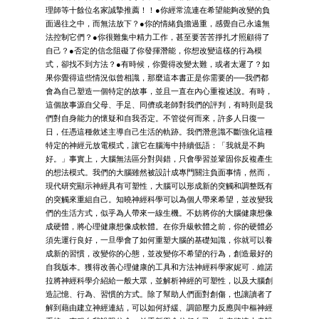
理師等十餘位名家誠摯推薦！！●你經常流連在希望能夠改變的負
面過往之中，而無法放下？●你的情緒負擔過重，感覺自己永遠無
法控制它們？●你很難集中精力工作，甚至要苦苦掙扎才照顧得了
自己？●否定的信念阻礙了你發揮潛能，你想改變這樣的行為模
式，卻找不到方法？●有時候，你覺得改變太難，或者太遲了？如
果你覺得這些情況似曾相識，那麼這本書正是你需要的──我們都
會為自己塑造一個特定的故事，並且一直在內心重複述說。有時，
這個故事源自父母、手足、同儕或老師對我們的評判，有時則是我
們對自身能力的懷疑和自我否定。不管從何而來，許多人日復一
日，任憑這種敘述主導自己生活的軌跡。我們潛意識不斷強化這種
特定的神經元放電模式，讓它在腦海中持續低語：「我就是不夠
好。」事實上，大腦無法區分對與錯，只會學習並鞏固你反複產生
的想法模式。我們的大腦雖然被設計成專門關注負面事情，然而，
現代研究顯示神經具有可塑性，大腦可以形成新的突觸和調整既有
的突觸來重組自己。知曉神經科學可以為個人帶來希望，並改變我
們的生活方式，似乎為人帶來一線生機。不妨將你的大腦健康想像
成硬體，將心理健康想像成軟體。在你升級軟體之前，你的硬體必
須先運行良好，一旦學會了如何重塑大腦的基礎知識，你就可以養
成新的習慣，改變你的心態，並改變你不希望的行為，創造最好的
自我版本。獲得改善心理健康的工具和方法神經科學家妮可．維諾
拉將神經科學介紹給一般大眾，並解析神經的可塑性，以及大腦創
造記憶、行為、習慣的方式。除了幫助人們面對創傷，也讓讀者了
解到藉由建立神經連結，可以如何紓緩、調節壓力反應與中樞神經