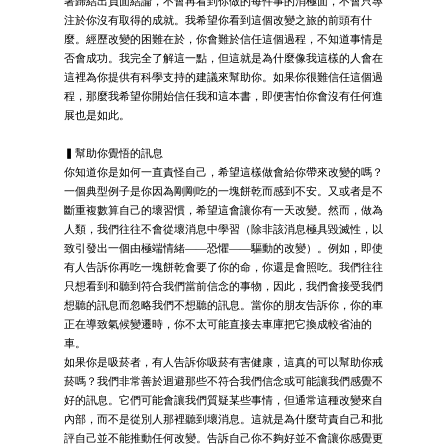
著歸結出負面結論，不會再看到你做的每件事的消極面，不會只專
注於你沒有取得的成就。我希望你看到這個改變之旅的前頭有什
麼。經歷改變的困難在於，你會難於信任這個過程，不知道事情是
否會成功。我完全了解這一點，但這就是為什麼像我這樣的人會在
這裡為你提供有科學支持的建議來幫助你。如果你很難信任這個過
程，那麼我希望你開始信任我和這本書，即便害怕你會沒有任何進
展也是如此。
▍幫助你覺悟的訊息
你知道你是如何一直責怪自己，希望這樣做會給你帶來改變的嗎？
一個典型例子是你因為剛剛吃的一塊餅乾而感到不安。又或者是不
斷重複數算自己的壞習慣，希望這會讓你有一天改變。然而，做為
人類，我們往往不會從壞消息中學習（除非該消息極具毀滅性，以
致引發出一個由極端情緒——恐懼——驅動的改變）。例如，即使
有人告訴你再吃一塊餅乾會要了你的命，你還是會照吃。我們往往
只想看到和聽到符合我們當前信念的事物，因此，我們會接受我們
想聽的訊息而忽略我們不想聽的訊息。當你的朋友告訴你，你的車
正在導致氣候變遷時，你不太可能直接去車庫把它換成較省油的
車。
如果你是吸菸者，有人告訴你吸菸有害健康，這真的可以幫助你戒
菸嗎？我們非常善於迴避那些不符合我們信念或可能讓我們感覺不
好的訊息。它們可能會讓我們質疑某些事情，但通常這種改變來自
內部，而不是從別人那裡聽到壞消息。這就是為什麼苛責自己和批
評自己並不能推動任何改變。告訴自己你不夠好並不會讓你感覺更