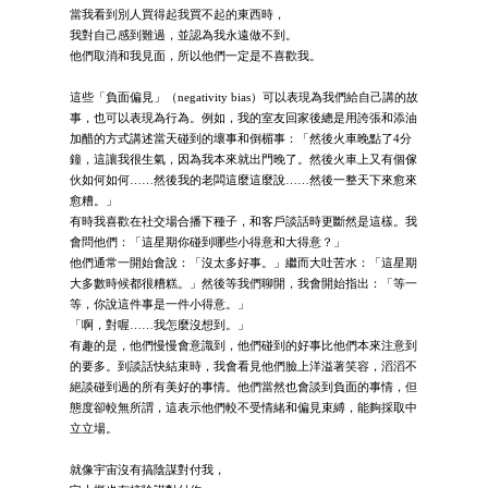
當我看到別人買得起我買不起的東西時，
我對自己感到難過，並認為我永遠做不到。
他們取消和我見面，所以他們一定是不喜歡我。
這些「負面偏見」（negativity bias）可以表現為我們給自己講的故
事，也可以表現為行為。例如，我的室友回家後總是用誇張和添油
加醋的方式講述當天碰到的壞事和倒楣事：「然後火車晚點了4分
鐘，這讓我很生氣，因為我本來就出門晚了。然後火車上又有個傢
伙如何如何……然後我的老闆這麼這麼說……然後一整天下來愈來
愈糟。」
有時我喜歡在社交場合播下種子，和客戶談話時更斷然是這樣。我
會問他們：「這星期你碰到哪些小得意和大得意？」
他們通常一開始會說：「沒太多好事。」繼而大吐苦水：「這星期
大多數時候都很糟糕。」然後等我們聊開，我會開始指出：「等一
等，你說這件事是一件小得意。」
「啊，對喔……我怎麼沒想到。」
有趣的是，他們慢慢會意識到，他們碰到的好事比他們本來注意到
的要多。到談話快結束時，我會看見他們臉上洋溢著笑容，滔滔不
絕談碰到過的所有美好的事情。他們當然也會談到負面的事情，但
態度卻較無所謂，這表示他們較不受情緒和偏見束縛，能夠採取中
立立場。
就像宇宙沒有搞陰謀對付我，