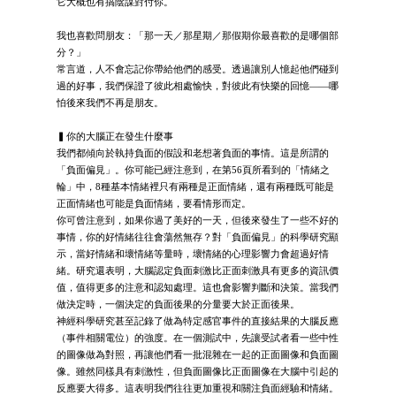
它大概也有搞陰謀對付你。
我也喜歡問朋友：「那一天／那星期／那假期你最喜歡的是哪個部
分？」
常言道，人不會忘記你帶給他們的感受。透過讓別人憶起他們碰到
過的好事，我們保證了彼此相處愉快，對彼此有快樂的回憶——哪
怕後來我們不再是朋友。
▍你的大腦正在發生什麼事
我們都傾向於執持負面的假設和老想著負面的事情。這是所謂的
「負面偏見」。你可能已經注意到，在第56頁所看到的「情緒之
輪」中，8種基本情緒裡只有兩種是正面情緒，還有兩種既可能是
正面情緒也可能是負面情緒，要看情形而定。
你可曾注意到，如果你過了美好的一天，但後來發生了一些不好的
事情，你的好情緒往往會蕩然無存？對「負面偏見」的科學研究顯
示，當好情緒和壞情緒等量時，壞情緒的心理影響力會超過好情
緒。研究還表明，大腦認定負面刺激比正面刺激具有更多的資訊價
值，值得更多的注意和認知處理。這也會影響判斷和決策。當我們
做決定時，一個決定的負面後果的分量要大於正面後果。
神經科學研究甚至記錄了做為特定感官事件的直接結果的大腦反應
（事件相關電位）的強度。在一個測試中，先讓受試者看一些中性
的圖像做為對照，再讓他們看一批混雜在一起的正面圖像和負面圖
像。雖然同樣具有刺激性，但負面圖像比正面圖像在大腦中引起的
反應要大得多。這表明我們往往更加重視和關注負面經驗和情緒。