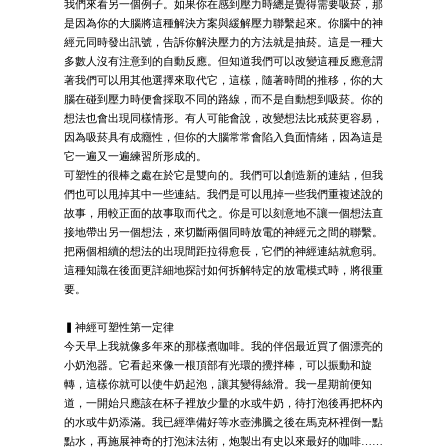
我們來看另一個例子。如果你在感到壓力時總是覺得需要吸菸，那
是因為你的大腦將這種解決方案與緩解壓力聯繫起來。你腦中的神
經元同時發出訊號，告訴你解決壓力的方法就是抽菸。這是一種大
多數人沒有注意到的自動反應。但知道我們可以改變這種反應意謂
著我們可以用其他選擇來取代它，這樣，隨著時間的推移，你的大
腦在碰到壓力時便會採取不同的路線，而不是自動想到吸菸。你的
想法也會出現同樣情形。有人可能會說，改變想法比戒菸更容易，
因為吸菸具有成癮性，但你的大腦常常會陷入負面情緒，因為這是
它一遍又一遍練習所形成的。
可塑性的很棒之處在於它是雙向的。我們可以創造新的連結，但我
們也可以甩掉其中一些連結。我們是可以甩掉一些我們重複述說的
故事，用較正面的故事取而代之。你是可以刻意地不讓一個想法直
接地帶出另一個想法，來切斷兩個同時放電的神經元之間的聯繫。
把兩個相續的想法的出現間距拉得愈長，它們的神經連結就愈弱。
這種知識在後面更詳細地探討如何拆解特定的放電模式時，將很重
要。
▍神經可塑性第一定律
今天早上我就像多年來的那樣煮咖啡。我的伴侶最近買了個漂亮的
小奶泡器。它看起來像一根頂部有光環的攪拌棒，可以振動和旋
轉，這樣你就可以使牛奶起泡，讓其變得絲滑。我一星期前便知
道，一開始只應該在杯子裡放少量的水或牛奶，待打泡後再把杯內
的水或牛奶添滿。我已經準備好等水壺沸騰之後在馬克杯裡倒一點
點水，再施展神奇的打泡沫法術，炮製出有史以來最好的咖啡……