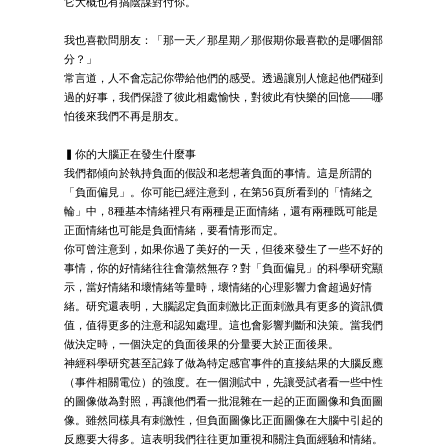
它大概也有搞陰謀對付你。
我也喜歡問朋友：「那一天／那星期／那假期你最喜歡的是哪個部
分？」
常言道，人不會忘記你帶給他們的感受。透過讓別人憶起他們碰到
過的好事，我們保證了彼此相處愉快，對彼此有快樂的回憶——哪
怕後來我們不再是朋友。
▍你的大腦正在發生什麼事
我們都傾向於執持負面的假設和老想著負面的事情。這是所謂的
「負面偏見」。你可能已經注意到，在第56頁所看到的「情緒之
輪」中，8種基本情緒裡只有兩種是正面情緒，還有兩種既可能是
正面情緒也可能是負面情緒，要看情形而定。
你可曾注意到，如果你過了美好的一天，但後來發生了一些不好的
事情，你的好情緒往往會蕩然無存？對「負面偏見」的科學研究顯
示，當好情緒和壞情緒等量時，壞情緒的心理影響力會超過好情
緒。研究還表明，大腦認定負面刺激比正面刺激具有更多的資訊價
值，值得更多的注意和認知處理。這也會影響判斷和決策。當我們
做決定時，一個決定的負面後果的分量要大於正面後果。
神經科學研究甚至記錄了做為特定感官事件的直接結果的大腦反應
（事件相關電位）的強度。在一個測試中，先讓受試者看一些中性
的圖像做為對照，再讓他們看一批混雜在一起的正面圖像和負面圖
像。雖然同樣具有刺激性，但負面圖像比正面圖像在大腦中引起的
反應要大得多。這表明我們往往更加重視和關注負面經驗和情緒。