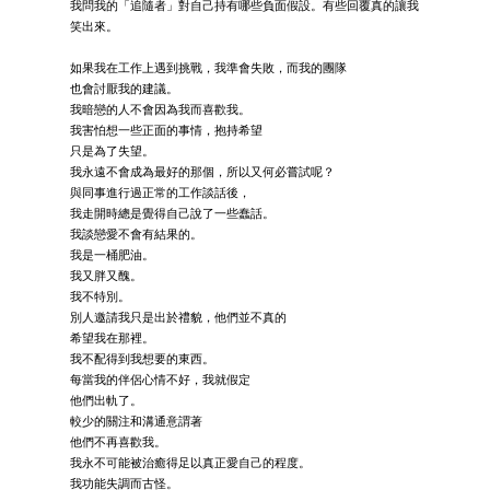
我問我的「追隨者」對自己持有哪些負面假設。有些回覆真的讓我
笑出來。
如果我在工作上遇到挑戰，我準會失敗，而我的團隊
也會討厭我的建議。
我暗戀的人不會因為我而喜歡我。
我害怕想一些正面的事情，抱持希望
只是為了失望。
我永遠不會成為最好的那個，所以又何必嘗試呢？
與同事進行過正常的工作談話後，
我走開時總是覺得自己說了一些蠢話。
我談戀愛不會有結果的。
我是一桶肥油。
我又胖又醜。
我不特別。
別人邀請我只是出於禮貌，他們並不真的
希望我在那裡。
我不配得到我想要的東西。
每當我的伴侶心情不好，我就假定
他們出軌了。
較少的關注和溝通意謂著
他們不再喜歡我。
我永不可能被治癒得足以真正愛自己的程度。
我功能失調而古怪。