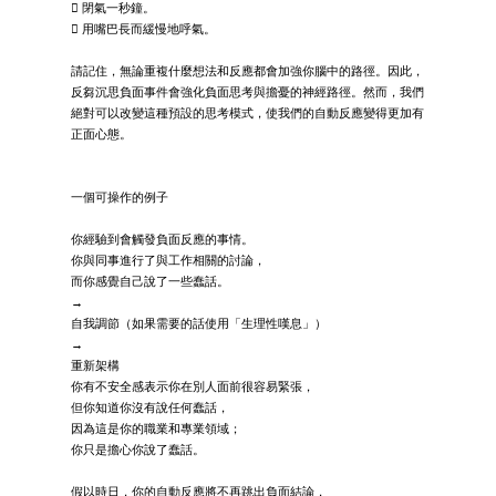
 閉氣一秒鐘。
 用嘴巴長而緩慢地呼氣。
請記住，無論重複什麼想法和反應都會加強你腦中的路徑。因此，
反芻沉思負面事件會強化負面思考與擔憂的神經路徑。然而，我們
絕對可以改變這種預設的思考模式，使我們的自動反應變得更加有
正面心態。
一個可操作的例子
你經驗到會觸發負面反應的事情。
你與同事進行了與工作相關的討論，
而你感覺自己說了一些蠢話。
→
自我調節（如果需要的話使用「生理性嘆息」）
→
重新架構
你有不安全感表示你在別人面前很容易緊張，
但你知道你沒有說任何蠢話，
因為這是你的職業和專業領域；
你只是擔心你說了蠢話。
假以時日，你的自動反應將不再跳出負面結論，