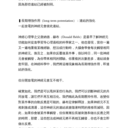
因為那些連結已經被削弱。
▍長期增強作用（long-term potentiation）：連結的強化
一起放電的神經元會彼此連結。
神經心理學之父唐納德．赫布（Donald Hebb）是最早了解神經元
功能如何促進學習等心理過程的科學家之一。他也發現，當你一遍
又一遍地重複某種經驗、想法或行動時，大腦會學會每次觸發相同
的神經元。換言之，如果你反覆做某件事，假以時日，同一批神經
元會被觸發，為你帶來相同的體驗。你重複的次數愈多，連結就會
愈牢固。在神經科學中，我們將這種現象稱為長期增強作用，即連
結的強化。
但分開放電的神經元會互不相干。
確實如此。我們是可以甩掉某些行為的。我們可以切斷神經元的共
同放電，讓它們不再互相活化。我們稱此為長期壓抑作用。改變你
對某件事的自動反應是可能的。赫布定律解釋說，如果神經元不互
相刺激或溝通，這些神經元的連結就會隨著時間的推移而減弱。因
此，如果你會被某件事觸發，但你漸漸拉長被刺激和做出反應之間
的時間，那麼，這些想法或神經元將不再相互觸發，你也不會立即
做出反應。