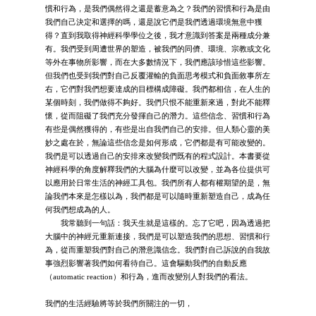
慣和行為，是我們偶然得之還是蓄意為之？我們的習慣和行為是由
我們自己決定和選擇的嗎，還是說它們是我們透過環境無意中獲
得？直到我取得神經科學學位之後，我才意識到答案是兩種成分兼
有。我們受到周遭世界的塑造，被我們的同儕、環境、宗教或文化
等外在事物所影響，而在大多數情況下，我們應該珍惜這些影響。
但我們也受到我們對自己反覆灌輸的負面思考模式和負面敘事所左
右，它們對我們想要達成的目標構成障礙。我們都相信，在人生的
某個時刻，我們做得不夠好。我們只恨不能重新來過，對此不能釋
懷，從而阻礙了我們充分發揮自己的潛力。這些信念、習慣和行為
有些是偶然獲得的，有些是出自我們自己的安排。但人類心靈的美
妙之處在於，無論這些信念是如何形成，它們都是有可能改變的。
我們是可以透過自己的安排來改變我們既有的程式設計。本書要從
神經科學的角度解釋我們的大腦為什麼可以改變，並為各位提供可
以應用於日常生活的神經工具包。我們所有人都有權期望的是，無
論我們本來是怎樣以為，我們都是可以隨時重新塑造自己，成為任
何我們想成為的人。
我常聽到一句話：我天生就是這樣的。忘了它吧，因為透過把
大腦中的神經元重新連接，我們是可以塑造我們的思想、習慣和行
為，從而重塑我們對自己的潛意識信念。我們對自己訴說的自我故
事強烈影響著我們如何看待自己。這會驅動我們的自動反應
（automatic reaction）和行為，進而改變別人對我們的看法。
我們的生活經驗將等於我們所關注的一切，