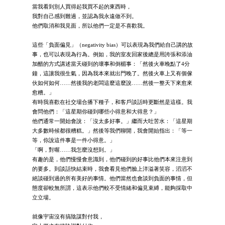
當我看到別人買得起我買不起的東西時，
我對自己感到難過，並認為我永遠做不到。
他們取消和我見面，所以他們一定是不喜歡我。
這些「負面偏見」（negativity bias）可以表現為我們給自己講的故
事，也可以表現為行為。例如，我的室友回家後總是用誇張和添油
加醋的方式講述當天碰到的壞事和倒楣事：「然後火車晚點了4分
鐘，這讓我很生氣，因為我本來就出門晚了。然後火車上又有個傢
伙如何如何……然後我的老闆這麼這麼說……然後一整天下來愈來
愈糟。」
有時我喜歡在社交場合播下種子，和客戶談話時更斷然是這樣。我
會問他們：「這星期你碰到哪些小得意和大得意？」
他們通常一開始會說：「沒太多好事。」繼而大吐苦水：「這星期
大多數時候都很糟糕。」然後等我們聊開，我會開始指出：「等一
等，你說這件事是一件小得意。」
「啊，對喔……我怎麼沒想到。」
有趣的是，他們慢慢會意識到，他們碰到的好事比他們本來注意到
的要多。到談話快結束時，我會看見他們臉上洋溢著笑容，滔滔不
絕談碰到過的所有美好的事情。他們當然也會談到負面的事情，但
態度卻較無所謂，這表示他們較不受情緒和偏見束縛，能夠採取中
立立場。
就像宇宙沒有搞陰謀對付我，