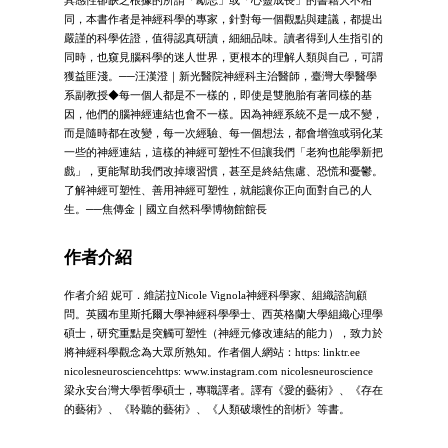
同，本書作者是神經科學的專家，針對每一個觀點與建議，都提出
嚴謹的科學佐證，值得認真研讀，細細品味。讀者得到人生指引的
同時，也窺見腦科學的迷人世界，更根本的理解人類與自己，可謂
獲益匪淺。──汪漢澄｜新光醫院神經科主治醫師，臺灣大學醫學
系副教授◆每一個人都是不一樣的，即使是雙胞胎有著同樣的基
因，他們的腦神經連結也會不一樣。因為神經系統不是一成不變，
而是隨時都在改變，每一次經驗、每一個想法，都會增強或弱化某
一些的神經連結，這樣的神經可塑性不但讓我們「老狗也能學新把
戲」，更能幫助我們改掉壞習慣，甚至是終結焦慮、恐慌和憂鬱。
了解神經可塑性、善用神經可塑性，就能讓你正向面對自己的人
生。──焦傳金｜國立自然科學博物館館長
作者介紹
作者介紹 妮可．維諾拉Nicole Vignola神經科學家、組織諮詢顧
問。英國布里斯托爾大學神經科學學士、西英格蘭大學組織心理學
碩士，研究重點是突觸可塑性（神經元修改連結的能力），致力於
將神經科學觀念為大眾所熟知。作者個人網站：https: linktr.ee
nicolesneurosciencehttps: www.instagram.com nicolesneuroscience
梁永安台灣大學哲學碩士，專職譯者。譯有《愛的藝術》、《存在
的藝術》、《聆聽的藝術》、《人類破壞性的剖析》等書。