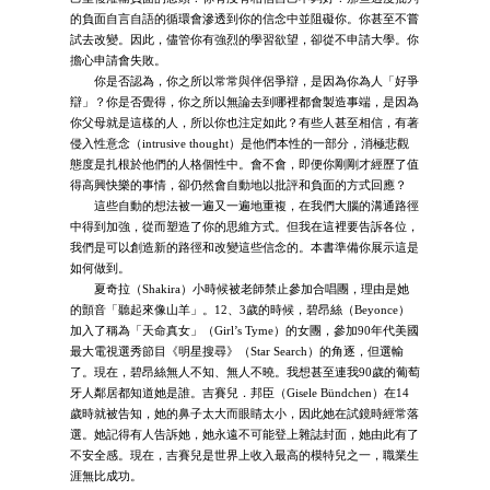
的負面自言自語的循環會滲透到你的信念中並阻礙你。你甚至不嘗
試去改變。因此，儘管你有強烈的學習欲望，卻從不申請大學。你
擔心申請會失敗。
你是否認為，你之所以常常與伴侶爭辯，是因為你為人「好爭
辯」？你是否覺得，你之所以無論去到哪裡都會製造事端，是因為
你父母就是這樣的人，所以你也注定如此？有些人甚至相信，有著
侵入性意念（intrusive thought）是他們本性的一部分，消極悲觀
態度是扎根於他們的人格個性中。會不會，即便你剛剛才經歷了值
得高興快樂的事情，卻仍然會自動地以批評和負面的方式回應？
這些自動的想法被一遍又一遍地重複，在我們大腦的溝通路徑
中得到加強，從而塑造了你的思維方式。但我在這裡要告訴各位，
我們是可以創造新的路徑和改變這些信念的。本書準備你展示這是
如何做到。
夏奇拉（Shakira）小時候被老師禁止參加合唱團，理由是她
的顫音「聽起來像山羊」。12、3歲的時候，碧昂絲（Beyonce）
加入了稱為「天命真女」（Girl’s Tyme）的女團，參加90年代美國
最大電視選秀節目《明星搜尋》（Star Search）的角逐，但選輸
了。現在，碧昂絲無人不知、無人不曉。我想甚至連我90歲的葡萄
牙人鄰居都知道她是誰。吉賽兒．邦臣（Gisele Bündchen）在14
歲時就被告知，她的鼻子太大而眼睛太小，因此她在試鏡時經常落
選。她記得有人告訴她，她永遠不可能登上雜誌封面，她由此有了
不安全感。現在，吉賽兒是世界上收入最高的模特兒之一，職業生
涯無比成功。