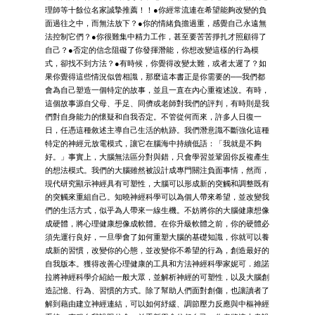
理師等十餘位名家誠摯推薦！！●你經常流連在希望能夠改變的負
面過往之中，而無法放下？●你的情緒負擔過重，感覺自己永遠無
法控制它們？●你很難集中精力工作，甚至要苦苦掙扎才照顧得了
自己？●否定的信念阻礙了你發揮潛能，你想改變這樣的行為模
式，卻找不到方法？●有時候，你覺得改變太難，或者太遲了？如
果你覺得這些情況似曾相識，那麼這本書正是你需要的──我們都
會為自己塑造一個特定的故事，並且一直在內心重複述說。有時，
這個故事源自父母、手足、同儕或老師對我們的評判，有時則是我
們對自身能力的懷疑和自我否定。不管從何而來，許多人日復一
日，任憑這種敘述主導自己生活的軌跡。我們潛意識不斷強化這種
特定的神經元放電模式，讓它在腦海中持續低語：「我就是不夠
好。」事實上，大腦無法區分對與錯，只會學習並鞏固你反複產生
的想法模式。我們的大腦雖然被設計成專門關注負面事情，然而，
現代研究顯示神經具有可塑性，大腦可以形成新的突觸和調整既有
的突觸來重組自己。知曉神經科學可以為個人帶來希望，並改變我
們的生活方式，似乎為人帶來一線生機。不妨將你的大腦健康想像
成硬體，將心理健康想像成軟體。在你升級軟體之前，你的硬體必
須先運行良好，一旦學會了如何重塑大腦的基礎知識，你就可以養
成新的習慣，改變你的心態，並改變你不希望的行為，創造最好的
自我版本。獲得改善心理健康的工具和方法神經科學家妮可．維諾
拉將神經科學介紹給一般大眾，並解析神經的可塑性，以及大腦創
造記憶、行為、習慣的方式。除了幫助人們面對創傷，也讓讀者了
解到藉由建立神經連結，可以如何紓緩、調節壓力反應與中樞神經