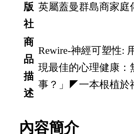
版
英屬蓋曼群島商家庭
社
商
Rewire-神經可塑
品
現最佳的心理健康：
描
事？」◤一本根植於
述
內容簡介