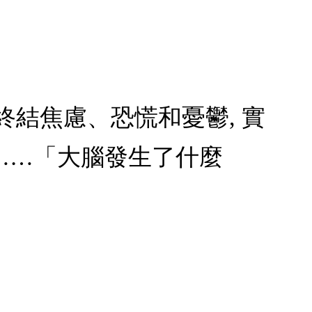
 終結焦慮、恐慌和憂鬱, 實
……「大腦發生了什麼