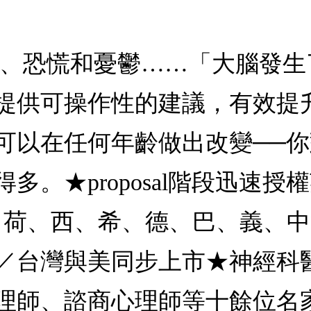
慮、恐慌和憂鬱……「大腦發
提供可操作性的建議，有效提
可以在任何年齡做出改變──
★proposal階段迅速授權英
、芬、荷、西、希、德、巴、義、
／台灣與美同步上市★神經科
理師、諮商心理師等十餘位名