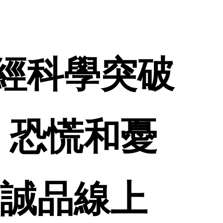
用神經科學突破
、恐慌和憂
 誠品線上