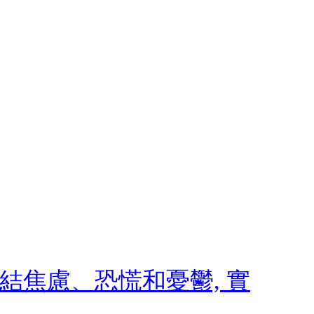
 終結焦慮、恐慌和憂鬱, 實