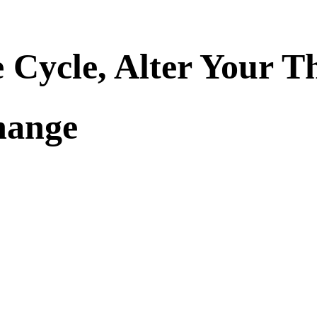
 Cycle, Alter Your T
hange