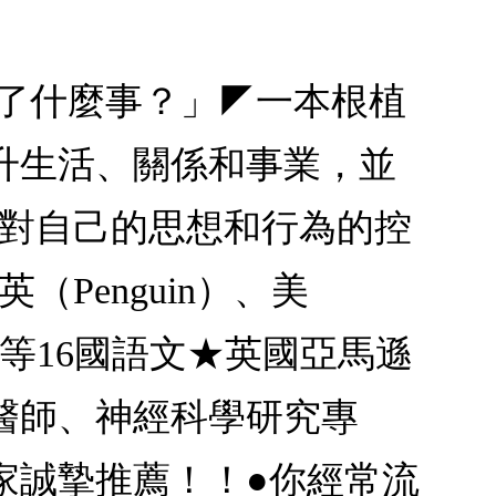
生了什麼事？」◤一本根植
升生活、關係和事業，並
你對自己的思想和行為的控
（Penguin）、美
中等16國語文★英國亞馬遜
醫師、神經科學研究專
家誠摯推薦！！●你經常流