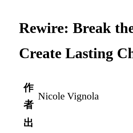
Rewire: Break the
Create Lasting C
作
Nicole Vignola
者
出