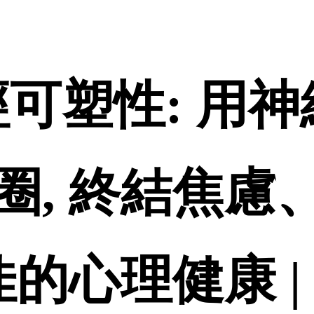
-神經可塑性: 
圈, 終結焦慮
佳的心理健康 |