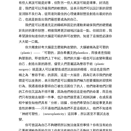
有些人來說可能是好事，但對另一些人來說可能是壞事。好消息
是，我們是可以升級我們的軟體的。這表示我們可以設計新的習慣
並消除不良行為，從而達到最佳的心理健康狀態並創造出最好的自
己，也就是創造出我們最想要成為的自己。
我們是可以透過充足的睡眠和固定的運動來確保我們的硬體處
於良好的運作狀態，稍後我將更詳細地討論這一點。但就目前，我
希望讓你知道你的大腦是可鍛的和可改變的。知道了這個想必讓你
大大鬆一口氣。
你大概會好奇大腦是怎麼能夠改變的。大腦被稱為是可塑的
（plastic）—— 「可塑的」源自希臘文的plastikos，而後者意指能
夠塑形的。即使我們上了年紀，我們的大腦一樣也可以改變和重組
自己，創造出新的路徑。儘管人們普遍認為整容手術（plastic
surgery）就是讓人可以被塑造成芭比娃娃的模樣，但這也是我們
稱之為「整容手術」的原因。這是一大福音，因為它表示我們的硬
體是可以改善的，表示我們是可以擺脫我們極力想要擺脫的習慣和
行為。我遇過很多覺得自己被生活困住了的人，他們做著他們討厭
的工作但又認為不得不爾，因為他們相信這是他們的命運，而且他
們只有技能去做那一件事。也許他們接受過工程師訓練，在成長過
程中被告知他們具有「分析」頭腦，但他們希望自己能從事更具創
造性的事情——只不過他們認為他們不是這樣的人。他們不知道有
「神經可塑性」（neuroplasticity）這回事，所以甚至不嘗試去改
變。
你可曾認為自己不夠聰明所以無法做某些事情？你有沒有給自
己重複灌輸負面的念頭？你有沒有相信自己不夠好？那些過度批判