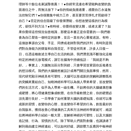
理師等十餘位名家誠摯推薦！！●你經常流連在希望能夠改變的負
面過往之中，而無法放下？●你的情緒負擔過重，感覺自己永遠無
法控制它們？●你很難集中精力工作，甚至要苦苦掙扎才照顧得了
自己？●否定的信念阻礙了你發揮潛能，你想改變這樣的行為模
式，卻找不到方法？●有時候，你覺得改變太難，或者太遲了？如
果你覺得這些情況似曾相識，那麼這本書正是你需要的──我們都
會為自己塑造一個特定的故事，並且一直在內心重複述說。有時，
這個故事源自父母、手足、同儕或老師對我們的評判，有時則是我
們對自身能力的懷疑和自我否定。不管從何而來，許多人日復一
日，任憑這種敘述主導自己生活的軌跡。我們潛意識不斷強化這種
特定的神經元放電模式，讓它在腦海中持續低語：「我就是不夠
好。」事實上，大腦無法區分對與錯，只會學習並鞏固你反複產生
的想法模式。我們的大腦雖然被設計成專門關注負面事情，然而，
現代研究顯示神經具有可塑性，大腦可以形成新的突觸和調整既有
的突觸來重組自己。知曉神經科學可以為個人帶來希望，並改變我
們的生活方式，似乎為人帶來一線生機。不妨將你的大腦健康想像
成硬體，將心理健康想像成軟體。在你升級軟體之前，你的硬體必
須先運行良好，一旦學會了如何重塑大腦的基礎知識，你就可以養
成新的習慣，改變你的心態，並改變你不希望的行為，創造最好的
自我版本。獲得改善心理健康的工具和方法神經科學家妮可．維諾
拉將神經科學介紹給一般大眾，並解析神經的可塑性，以及大腦創
造記憶、行為、習慣的方式。除了幫助人們面對創傷，也讓讀者了
解到藉由建立神經連結，可以如何紓緩、調節壓力反應與中樞神經