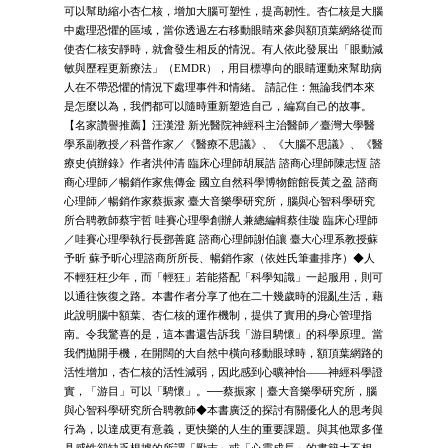
可以幫助縮小杏仁核，增加大腦可塑性，提高韌性。杏仁核是大腦
中處理恐懼的區域，當你透過左右移動眼睛來參與額頂葉網絡從而
使杏仁核安靜時，就會發生相反的情況。有人依此發展出「眼動減
敏與歷程更新療法」（EMDR），用目標導向的眼睛運動來幫助病
人在不帶恐懼的情況下處理事件和情緒。 請記住：無論我們本來
是怎麼以為，我們都可以隨時重新塑造自己，編寫自己的故事。
【名家讚譽推薦】汪漢澄 新光醫院神經科主治醫師／臺灣大學醫
學系副教授／科普作家／《醫療不思議》、《大腦不思議》、《醫
療史偵辦錄》作者洪仲清 臨床心理師胡展誥 諮商心理師陳志恆 諮
商心理師／暢銷作家焦傳金 國立自然科學博物館館長黃之盈 諮商
心理師／暢銷作家蔡振家 臺大音樂學研究所，腦與心智科學研究
所合聘教師蔡宇哲 哇賽心理學創辦人兼總編輯蔡佳璇 臨床心理師
／哇賽心理學執行長鄧善庭 諮商心理師謝伯讓 臺大心理系教授蘇
予昕 蘇予昕心理諮商所所長、暢銷作家（依姓氏筆畫排序）◆人
不輕狂枉少年，而「輕狂」若能搭配「科學知識」一起服用，則可
以通往恢復之路。本書作者分享了他在二十幾歲時的混亂生活，藉
此說明腦中額葉、杏仁核的運作機制，提供了實用的身心管理指
南。令我驚喜的是，這本書還告訴我「游目騁懷」的科學原理。當
我們拋開手機，在開闊的大自然中橫向移動眼球時，額頂葉網路的
活性增加，杏仁核的活性減弱，因此感到心曠神怡——神經科學證
實，「游目」可以「騁懷」。──蔡振家｜臺大音樂學研究所，腦
與心智科學研究所合聘教師◆本書廣泛的探討有關優化人的思考與
行為，以達成更有意義，更快樂的人生的重要課題。與其他眾多僅
具感性卻缺乏根據的所謂「勵志」或「心靈成長」的書籍大不相