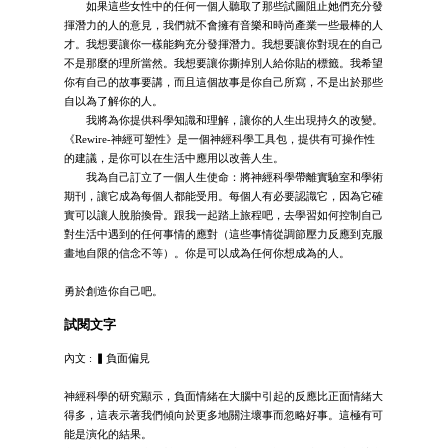
如果這些女性中的任何一個人聽取了那些試圖阻止她們充分發
揮潛力的人的意見，我們就不會擁有音樂和時尚產業一些最棒的人
才。我想要讓你一樣能夠充分發揮潛力。我想要讓你對現在的自己
不是那麼的理所當然。我想要讓你撕掉別人給你貼的標籤。我希望
你有自己的故事要講，而且這個故事是你自己所寫，不是出於那些
自以為了解你的人。
我將為你提供科學知識和理解，讓你的人生出現持久的改變。
《Rewire-神經可塑性》是一個神經科學工具包，提供有可操作性
的建議，是你可以在生活中應用以改善人生。
我為自己訂立了一個人生使命：將神經科學帶離實驗室和學術
期刊，讓它成為每個人都能受用。每個人有必要認識它，因為它確
實可以讓人脫胎換骨。跟我一起踏上旅程吧，去學習如何控制自己
對生活中遇到的任何事情的應對（這些事情從調節壓力反應到克服
畫地自限的信念不等）。你是可以成為任何你想成為的人。
勇於創造你自己吧。
試閱文字
內文 : ▍負面偏見
神經科學的研究顯示，負面情緒在大腦中引起的反應比正面情緒大
得多，這表示著我們傾向於更多地關注壞事而忽略好事。這極有可
能是演化的結果。