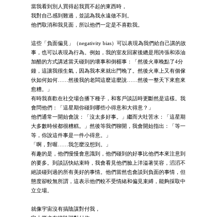
當我看到別人買得起我買不起的東西時，
我對自己感到難過，並認為我永遠做不到。
他們取消和我見面，所以他們一定是不喜歡我。
這些「負面偏見」（negativity bias）可以表現為我們給自己講的故
事，也可以表現為行為。例如，我的室友回家後總是用誇張和添油
加醋的方式講述當天碰到的壞事和倒楣事：「然後火車晚點了4分
鐘，這讓我很生氣，因為我本來就出門晚了。然後火車上又有個傢
伙如何如何……然後我的老闆這麼這麼說……然後一整天下來愈來
愈糟。」
有時我喜歡在社交場合播下種子，和客戶談話時更斷然是這樣。我
會問他們：「這星期你碰到哪些小得意和大得意？」
他們通常一開始會說：「沒太多好事。」繼而大吐苦水：「這星期
大多數時候都很糟糕。」然後等我們聊開，我會開始指出：「等一
等，你說這件事是一件小得意。」
「啊，對喔……我怎麼沒想到。」
有趣的是，他們慢慢會意識到，他們碰到的好事比他們本來注意到
的要多。到談話快結束時，我會看見他們臉上洋溢著笑容，滔滔不
絕談碰到過的所有美好的事情。他們當然也會談到負面的事情，但
態度卻較無所謂，這表示他們較不受情緒和偏見束縛，能夠採取中
立立場。
就像宇宙沒有搞陰謀對付我，