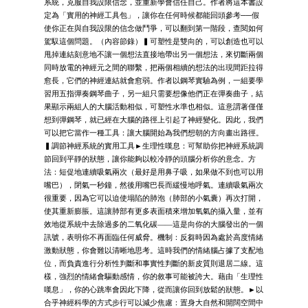
系統，克服自我設限信念，並重新學會信任自己。作者將這本書設
定為「實用的神經工具包」，讓你在任何時候都能回頭參考──假
使你正在與自我設限的信念做鬥爭，可以翻到第一階段，查閱如何
駕馭這個問題。（內容節錄）▍可塑性是雙向的，可以創造也可以
甩掉連結刻意地不讓一個想法直接地帶出另一個想法，來切斷兩個
同時放電的神經元之間的聯繫，把兩個相續的想法的出現間距拉得
愈長，它們的神經連結就會愈弱。作者以鋼琴實驗為例，一組要學
習用五指彈奏鋼琴曲子，另一組只需要想像他們正在彈奏曲子，結
果顯示兩組人的大腦活動相似，可塑性水準也相似。這意謂著僅僅
想到彈鋼琴，就已經在大腦的路徑上引起了神經變化。因此，我們
可以把它當作一種工具：讓大腦開始為我們想朝的方向畫出路徑。
▍調節神經系統的實用工具►生理性嘆息：可幫助你把神經系統調
節回到平靜的狀態，讓你能夠以較冷靜的頭腦分析你的意念。方
法：短促地連續吸氣兩次（最好是用鼻子吸，如果做不到也可以用
嘴巴），閉氣一秒鐘，然後用嘴巴長而緩慢地呼氣。連續吸氣兩次
很重要，因為它可以迫使塌陷的肺泡（肺部的小氣囊）再次打開，
使其重新膨脹。這讓肺部有更多表面積來增加氧氣的攝入量，並有
效地從系統中去除過多的二氧化碳——這是向你的大腦發出的一個
訊號，表明你不再面臨任何威脅。機制：反芻時因為處於高度情緒
激動狀態，你會難以清晰地思考。這時我們的情緒腦占據了支配地
位，而負責進行分析性判斷和事實性判斷的新皮質則退居二線。這
樣，強烈的情緒會驅動感情，你的敘事可能被誇大。藉由「生理性
嘆息」，你的心跳率會因此下降，從而讓你回到放鬆的狀態。►以
合乎神經科學的方式步行可以減少焦慮：置身大自然和開闊空間中