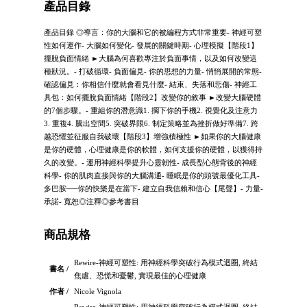
產品目錄
產品目錄 ◎導言：你的大腦和它的被編程方式非常重要- 神經可塑
性如何運作- 大腦如何變化- 發展的關鍵時期- 心理模擬【階段1】
擺脫負面情緒 ►大腦為何喜歡專注於負面事情，以及如何改變這
種狀況。- 打破循環- 負面偏見- 你的思想的力量- 悄悄展開的常態-
確認偏見︰你相信什麼就會看見什麼- 結束、失落和悲傷- 神經工
具包：如何擺脫負面情緒【階段2】改變你的敘事 ►改變大腦硬體
的7個步驟。- 重組你的潛意識1. 擱下你的手機2. 視覺化及注意力
3. 重複4. 騰出空間5. 突破界限6. 制定策略並為挫折做好準備7. 跨
越恐懼並征服自我破壞【階段3】增強積極性 ►如果你的大腦健康
是你的硬體，心理健康是你的軟體，如何支援你的硬體，以獲得持
久的改變。- 運用神經科學提升心靈韌性- 成長型心態背後的神經
科學- 你的肌肉直接與你的大腦溝通- 睡眠是你的頭號最優化工具-
多巴胺──你的快樂是在當下- 建立自我信賴和信心【尾聲】- 力量-
承諾- 寬恕◎注釋◎參考書目
商品規格
Rewire-神經可塑性: 用神經科學突破行為模式迴圈, 終結
書名 /
焦慮、恐慌和憂鬱, 實現最佳的心理健康
作者 /
Nicole Vignola
Rewire-神經可塑性: 用神經科學突破行為模式迴圈, 終結