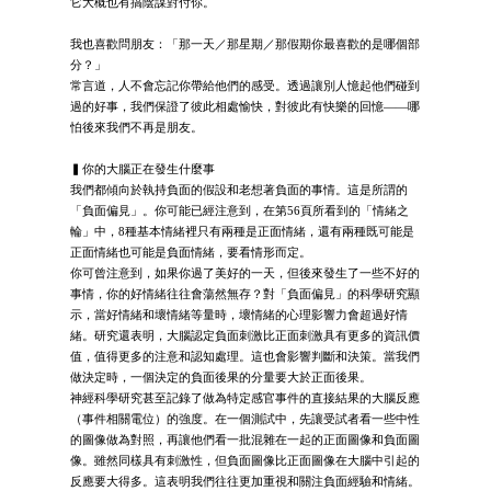
它大概也有搞陰謀對付你。
我也喜歡問朋友：「那一天／那星期／那假期你最喜歡的是哪個部
分？」
常言道，人不會忘記你帶給他們的感受。透過讓別人憶起他們碰到
過的好事，我們保證了彼此相處愉快，對彼此有快樂的回憶——哪
怕後來我們不再是朋友。
▍你的大腦正在發生什麼事
我們都傾向於執持負面的假設和老想著負面的事情。這是所謂的
「負面偏見」。你可能已經注意到，在第56頁所看到的「情緒之
輪」中，8種基本情緒裡只有兩種是正面情緒，還有兩種既可能是
正面情緒也可能是負面情緒，要看情形而定。
你可曾注意到，如果你過了美好的一天，但後來發生了一些不好的
事情，你的好情緒往往會蕩然無存？對「負面偏見」的科學研究顯
示，當好情緒和壞情緒等量時，壞情緒的心理影響力會超過好情
緒。研究還表明，大腦認定負面刺激比正面刺激具有更多的資訊價
值，值得更多的注意和認知處理。這也會影響判斷和決策。當我們
做決定時，一個決定的負面後果的分量要大於正面後果。
神經科學研究甚至記錄了做為特定感官事件的直接結果的大腦反應
（事件相關電位）的強度。在一個測試中，先讓受試者看一些中性
的圖像做為對照，再讓他們看一批混雜在一起的正面圖像和負面圖
像。雖然同樣具有刺激性，但負面圖像比正面圖像在大腦中引起的
反應要大得多。這表明我們往往更加重視和關注負面經驗和情緒。