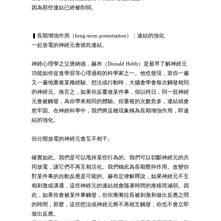
因為那些連結已經被削弱。
▍長期增強作用（long-term potentiation）：連結的強化
一起放電的神經元會彼此連結。
神經心理學之父唐納德．赫布（Donald Hebb）是最早了解神經元
功能如何促進學習等心理過程的科學家之一。他也發現，當你一遍
又一遍地重複某種經驗、想法或行動時，大腦會學會每次觸發相同
的神經元。換言之，如果你反覆做某件事，假以時日，同一批神經
元會被觸發，為你帶來相同的體驗。你重複的次數愈多，連結就會
愈牢固。在神經科學中，我們將這種現象稱為長期增強作用，即連
結的強化。
但分開放電的神經元會互不相干。
確實如此。我們是可以甩掉某些行為的。我們可以切斷神經元的共
同放電，讓它們不再互相活化。我們稱此為長期壓抑作用。改變你
對某件事的自動反應是可能的。赫布定律解釋說，如果神經元不互
相刺激或溝通，這些神經元的連結就會隨著時間的推移而減弱。因
此，如果你會被某件事觸發，但你漸漸拉長被刺激和做出反應之間
的時間，那麼，這些想法或神經元將不再相互觸發，你也不會立即
做出反應。