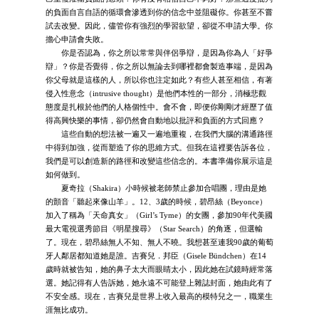
的負面自言自語的循環會滲透到你的信念中並阻礙你。你甚至不嘗
試去改變。因此，儘管你有強烈的學習欲望，卻從不申請大學。你
擔心申請會失敗。
你是否認為，你之所以常常與伴侶爭辯，是因為你為人「好爭
辯」？你是否覺得，你之所以無論去到哪裡都會製造事端，是因為
你父母就是這樣的人，所以你也注定如此？有些人甚至相信，有著
侵入性意念（intrusive thought）是他們本性的一部分，消極悲觀
態度是扎根於他們的人格個性中。會不會，即便你剛剛才經歷了值
得高興快樂的事情，卻仍然會自動地以批評和負面的方式回應？
這些自動的想法被一遍又一遍地重複，在我們大腦的溝通路徑
中得到加強，從而塑造了你的思維方式。但我在這裡要告訴各位，
我們是可以創造新的路徑和改變這些信念的。本書準備你展示這是
如何做到。
夏奇拉（Shakira）小時候被老師禁止參加合唱團，理由是她
的顫音「聽起來像山羊」。12、3歲的時候，碧昂絲（Beyonce）
加入了稱為「天命真女」（Girl’s Tyme）的女團，參加90年代美國
最大電視選秀節目《明星搜尋》（Star Search）的角逐，但選輸
了。現在，碧昂絲無人不知、無人不曉。我想甚至連我90歲的葡萄
牙人鄰居都知道她是誰。吉賽兒．邦臣（Gisele Bündchen）在14
歲時就被告知，她的鼻子太大而眼睛太小，因此她在試鏡時經常落
選。她記得有人告訴她，她永遠不可能登上雜誌封面，她由此有了
不安全感。現在，吉賽兒是世界上收入最高的模特兒之一，職業生
涯無比成功。