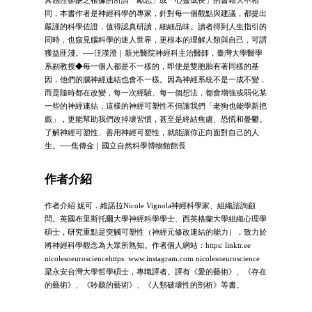
同，本書作者是神經科學的專家，針對每一個觀點與建議，都提出
嚴謹的科學佐證，值得認真研讀，細細品味。讀者得到人生指引的
同時，也窺見腦科學的迷人世界，更根本的理解人類與自己，可謂
獲益匪淺。──汪漢澄｜新光醫院神經科主治醫師，臺灣大學醫學
系副教授◆每一個人都是不一樣的，即使是雙胞胎有著同樣的基
因，他們的腦神經連結也會不一樣。因為神經系統不是一成不變，
而是隨時都在改變，每一次經驗、每一個想法，都會增強或弱化某
一些的神經連結，這樣的神經可塑性不但讓我們「老狗也能學新把
戲」，更能幫助我們改掉壞習慣，甚至是終結焦慮、恐慌和憂鬱。
了解神經可塑性、善用神經可塑性，就能讓你正向面對自己的人
生。──焦傳金｜國立自然科學博物館館長
作者介紹
作者介紹 妮可．維諾拉Nicole Vignola神經科學家、組織諮詢顧
問。英國布里斯托爾大學神經科學學士、西英格蘭大學組織心理學
碩士，研究重點是突觸可塑性（神經元修改連結的能力），致力於
將神經科學觀念為大眾所熟知。作者個人網站：https: linktr.ee
nicolesneurosciencehttps: www.instagram.com nicolesneuroscience
梁永安台灣大學哲學碩士，專職譯者。譯有《愛的藝術》、《存在
的藝術》、《聆聽的藝術》、《人類破壞性的剖析》等書。