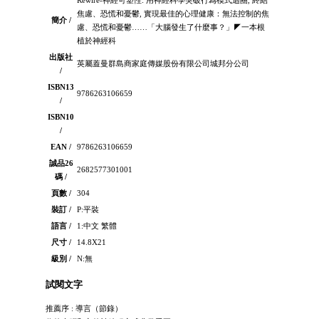
焦慮、恐慌和憂鬱, 實現最佳的心理健康：無法控制的焦
簡介 /
慮、恐慌和憂鬱……「大腦發生了什麼事？」◤一本根
植於神經科
出版社
英屬蓋曼群島商家庭傳媒股份有限公司城邦分公司
/
ISBN13
9786263106659
/
ISBN10
/
EAN /
9786263106659
誠品26
2682577301001
碼 /
頁數 /
304
裝訂 /
P:平裝
語言 /
1:中文 繁體
尺寸 /
14.8X21
級別 /
N:無
試閱文字
推薦序 : 導言（節錄）