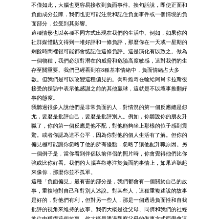
不僅如此，大腦也更容易接收到負面事件。換句話說，即使正面和
負面成分並陳，我們也更可能注意和記住負面事件或一個情境的負
面部分，並受到其影響。
這種情形也以各種不同方式出現在我們的生活中。例如，如果你的
社群媒體貼文得到一堆好評和一條負評，那麼你在一天或一星期的
剩餘時間裡很可能都會惦記住這條負評。這是演化有以致之。做為
一個物種，我們必須對潛在的威脅和危險高度敏感，這對我們的生
存至關重要。我們已經看到在8種基本情緒中，負面情緒占大多
數。但我們是可以改變這種偏見的。喬科維奇在輸給阿爾卡拉斯後
接受的採訪中表示他感謝之前的其他贏球，這就是不以壞事推翻好
事的態度。
我聽過很多人說他們是非常負面的人，對情況的第一個反應總是怨
尤，要麼是批評自己，要麼是批評別人。例如，你聽說你的朋友升
職了，你的第一個反應是他不配，對他能夠坐上那樣的位子感到震
驚。或者你認為這不公平，因為你對他的個人生活有了解。但你的
偏見極可能讓你忽略了他的所有優點，忽略了讓他配升職原因。另
一個例子是，當你看到伴侶以前伴侶的照片時，你會覺得他們比你
強或比你好看。我們的大腦喜歡專注於負面的事情上，如果這聽起
來像你，那麼你並不孤單。
這種「負面偏見」最有害的部分是，我們都會有一個關於自己的故
事，重複地對自己和對別人述說。對某些人，這種重複述說的故事
是好的，對他們有利，但對另一些人，那是一個透過負面性和自我
批評的視角來維持的故事。我們大概是從父母、同儕和我們的社經
地位中獲得這個故事。你大概是透過觀察父母的做事方式而學會這