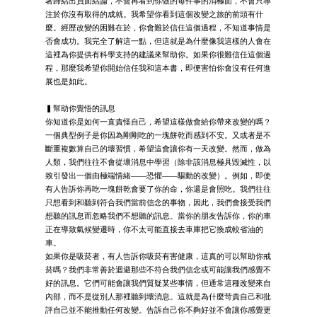
著歸結出負面結論，不會再看到你做的每件事的消極面，不會只專
注於你沒有取得的成就。我希望你看到這個改變之旅的前頭有什
麼。經歷改變的困難在於，你會難於信任這個過程，不知道事情是
否會成功。我完全了解這一點，但這就是為什麼像我這樣的人會在
這裡為你提供有科學支持的建議來幫助你。如果你很難信任這個過
程，那麼我希望你開始信任我和這本書，即便害怕你會沒有任何進
展也是如此。
▍幫助你覺悟的訊息
你知道你是如何一直責怪自己，希望這樣做會給你帶來改變的嗎？
一個典型例子是你因為剛剛吃的一塊餅乾而感到不安。又或者是不
斷重複數算自己的壞習慣，希望這會讓你有一天改變。然而，做為
人類，我們往往不會從壞消息中學習（除非該消息極具毀滅性，以
致引發出一個由極端情緒——恐懼——驅動的改變）。例如，即使
有人告訴你再吃一塊餅乾會要了你的命，你還是會照吃。我們往往
只想看到和聽到符合我們當前信念的事物，因此，我們會接受我們
想聽的訊息而忽略我們不想聽的訊息。當你的朋友告訴你，你的車
正在導致氣候變遷時，你不太可能直接去車庫把它換成較省油的
車。
如果你是吸菸者，有人告訴你吸菸有害健康，這真的可以幫助你戒
菸嗎？我們非常善於迴避那些不符合我們信念或可能讓我們感覺不
好的訊息。它們可能會讓我們質疑某些事情，但通常這種改變來自
內部，而不是從別人那裡聽到壞消息。這就是為什麼苛責自己和批
評自己並不能推動任何改變。告訴自己你不夠好並不會讓你感覺更