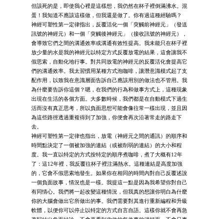
但該死的是，即使我心裡是這樣想，我仍然在杯子裡倒滿沸水。混
蛋！我知道不應該這樣做，但我還是做了。你有過這種經驗嗎？
神經可塑性第一定律指出，反覆活化一個「突觸前神經元」（發送
訊號的神經元）和一個「突觸後神經元」（接收訊號的神經元），
會導致它們之間的溝通效率或溝通有效性提高。我未能只在杯子裡
放少量的水是我的神經元以特定方式反覆放電的結果，這會讓我不
假思索，自動化地行事。對共同放電的神經元的反覆活化會提高它
們的溝通效率。我太習慣用某種方式泡咖啡，讓潛意識模式起了支
配作用，以致我在意識層面告訴自己應該用別的做法也不管用。我
為什麼要告訴你這個？嗯，在我們的行為和做事方式上，這種現象
出現在生活的各個方面。大多數時候，我們都是在自動模式下過生
活而沒有真正思考，所以負面思想可能會像往常一樣出現，並且因
為這些路徑透過重複得到了加強，你便會再次沿著常走的路走下
去。
神經可塑性第一定律也指出，放電（神經元之間的通訊）的順序和
時間點決定了一個被加強的連結（或被削弱的連結）的大小和程
度。我一直以特定的方式按特定的順序煮咖啡，煮了大概有12年
了：這12年裡，我反覆往杯子裡注滿熱水。這種連結是高度加強
的，它會不假思索地發生。如果你在相同的時間內對自己反覆述說
一個負面故事，情況也是一樣。我提這一點是因為我希望你對自己
有同情心。我們將一起改變這種情況，但我真的想讓你明白為什麼
你的大腦會做出它所做出的事。我們需要對其進行重新編程和升級
軟體，以便你可以停止以特定的方式自言自語。這樣你就不會再急