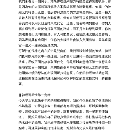
我們來看另一個例子。如果你在感到壓力時總是覺得需要吸菸，那
是因為你的大腦將這種解決方案與緩解壓力聯繫起來。你腦中的神
經元同時發出訊號，告訴你解決壓力的方法就是抽菸。這是一種大
多數人沒有注意到的自動反應。但知道我們可以改變這種反應意謂
著我們可以用其他選擇來取代它，這樣，隨著時間的推移，你的大
腦在碰到壓力時便會採取不同的路線，而不是自動想到吸菸。你的
想法也會出現同樣情形。有人可能會說，改變想法比戒菸更容易，
因為吸菸具有成癮性，但你的大腦常常會陷入負面情緒，因為這是
它一遍又一遍練習所形成的。
可塑性的很棒之處在於它是雙向的。我們可以創造新的連結，但我
們也可以甩掉其中一些連結。我們是可以甩掉一些我們重複述說的
故事，用較正面的故事取而代之。你是可以刻意地不讓一個想法直
接地帶出另一個想法，來切斷兩個同時放電的神經元之間的聯繫。
把兩個相續的想法的出現間距拉得愈長，它們的神經連結就愈弱。
這種知識在後面更詳細地探討如何拆解特定的放電模式時，將很重
要。
▍神經可塑性第一定律
今天早上我就像多年來的那樣煮咖啡。我的伴侶最近買了個漂亮的
小奶泡器。它看起來像一根頂部有光環的攪拌棒，可以振動和旋
轉，這樣你就可以使牛奶起泡，讓其變得絲滑。我一星期前便知
道，一開始只應該在杯子裡放少量的水或牛奶，待打泡後再把杯內
的水或牛奶添滿。我已經準備好等水壺沸騰之後在馬克杯裡倒一點
點水，再施展神奇的打泡沫法術，炮製出有史以來最好的咖啡……