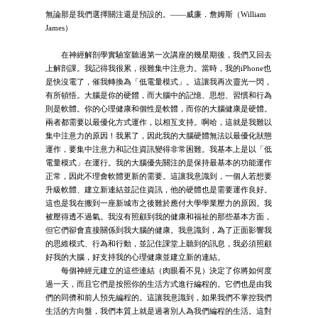
無論那是我們選擇關注還是預設的。——威廉．詹姆斯（William
James）
在神經解剖學實驗室聽過第一次講座的幾星期後，我們又回去
上解剖課。我記得我很累，很難集中注意力。當時，我的iPhone也
是快沒電了，催我轉換為「低電量模式」。這讓我再次靈光一閃，
有所頓悟。大腦是你的硬體，而大腦中的記憶、思想、習慣和行為
則是軟體。你的心理健康和個性是軟體，而你的大腦健康是硬體。
兩者都需要以最優化方式運作，以相互支持。啊哈，這就是我難以
集中注意力的原因！我累了，因此我的大腦硬體無法以最優化狀態
運作，要集中注意力和記住資訊變得非常困難。我基本上是以「低
電量模式」在運行。我的大腦優先關注的是保持最基本的功能運作
正常，因此不理會軟體更新的需要。這讓我意識到，一個人若想要
升級軟體、建立新連結並記住資訊，他的硬體也是需要運作良好。
這也是我在搬到一座新城市之後難於應付大學學業壓力的原因。我
被壓得透不過氣。我沒有照顧到我的健康和福祉的那些基本方面，
但它們卻會直接關係到我大腦的健康。我意識到，為了正面影響我
的思維模式、行為和行動，並記住課堂上聽到的訊息，我必須照顧
好我的大腦，好支持我的心理健康並建立新的連結。
每個神經元建立的這些連結（肉眼看不見）決定了你將如何度
過一天，而且它們是按照你的生活方式進行編程的。它們也是由我
們的同儕和前人預先編程的。這讓我意識到，如果我們不掌控我們
生活的方向盤，我們本質上就是過著別人為我們編程的生活。這對