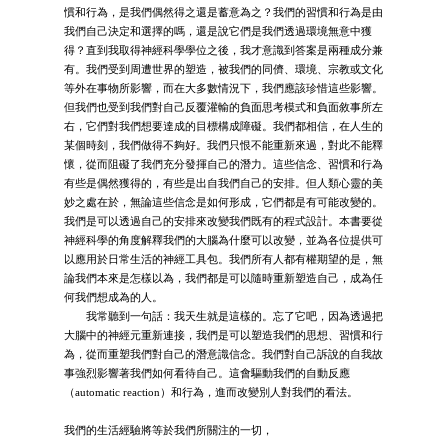
慣和行為，是我們偶然得之還是蓄意為之？我們的習慣和行為是由
我們自己決定和選擇的嗎，還是說它們是我們透過環境無意中獲
得？直到我取得神經科學學位之後，我才意識到答案是兩種成分兼
有。我們受到周遭世界的塑造，被我們的同儕、環境、宗教或文化
等外在事物所影響，而在大多數情況下，我們應該珍惜這些影響。
但我們也受到我們對自己反覆灌輸的負面思考模式和負面敘事所左
右，它們對我們想要達成的目標構成障礙。我們都相信，在人生的
某個時刻，我們做得不夠好。我們只恨不能重新來過，對此不能釋
懷，從而阻礙了我們充分發揮自己的潛力。這些信念、習慣和行為
有些是偶然獲得的，有些是出自我們自己的安排。但人類心靈的美
妙之處在於，無論這些信念是如何形成，它們都是有可能改變的。
我們是可以透過自己的安排來改變我們既有的程式設計。本書要從
神經科學的角度解釋我們的大腦為什麼可以改變，並為各位提供可
以應用於日常生活的神經工具包。我們所有人都有權期望的是，無
論我們本來是怎樣以為，我們都是可以隨時重新塑造自己，成為任
何我們想成為的人。
我常聽到一句話：我天生就是這樣的。忘了它吧，因為透過把
大腦中的神經元重新連接，我們是可以塑造我們的思想、習慣和行
為，從而重塑我們對自己的潛意識信念。我們對自己訴說的自我故
事強烈影響著我們如何看待自己。這會驅動我們的自動反應
（automatic reaction）和行為，進而改變別人對我們的看法。
我們的生活經驗將等於我們所關注的一切，