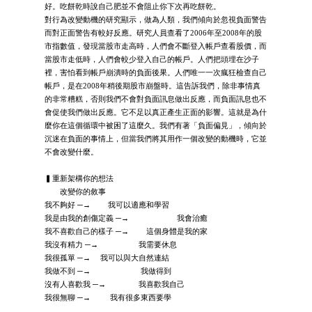
好。吃餅乾時說自己肥並不會阻止你下次再吃餅乾。
對行為改變動機的研究顯示，做為人類，我們傾向於忽視負面警告
而對正面警告有較好反應。研究人員查看了2006年至2008年的股
市指數值，發現當股市走高時，人們會不斷登入帳戶查看股價，而
當股市走低時，人們會較少登入自己的帳戶。人們把頭埋在沙子
裡，害怕看到帳戶崩潰時的負面後果。人們唯一一次瘋狂檢查自己
帳戶，是在2008年稍後期股市崩盤時。這告訴我們，除非事情真
的非常糟糕，否則我們不會對負面訊息做出反應，而負面訊息也不
會促使我們做出反應。它不足以真正產生正面的影響。這就是為什
麼你在這個循環中被困了這麼久。我們有著「負面偏見」，傾向於
沉迷在負面的事情上，但當我們將其用作一個改變的動機時，它並
不會改變什麼。
▍重新架構你的想法
改變你的敘事
我不夠好 ─→ 我可以適應和學習
我是由我的創傷定義 ─→ 我會治癒
我不喜歡自己的樣子 ─→ 這個身體是我的家
我沒有精力 ─→ 我需要休息
我很孤單 ─→ 我可以與大自然連結
我做不到 ─→ 我做得到
沒有人喜歡我 ─→ 我喜歡我自己
我很無聊 ─→ 我有很多東西要學