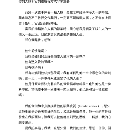
你的大腦和它的被編程方式非常重要
我第一次雙手捧著一顆人腦，是在念神經科學系大一的時候。
我永遠忘不了教授交代我們，一定要不斷轉動人腦，才不會在上面
留下指印。它讓我目眩神迷。
當我的拇指按在人腦的顳葉時，我心想我是觸及了腦主人的一
個又一個記憶。他的灰質其實是他的整個人生。
我心潮起伏，想到︰
他生前快樂嗎？
我指尖碰到的正好是他墜入愛河的一刻嗎？
他有墜入愛河過嗎？
他有孩子嗎？
我有碰觸到他結婚那天嗎？我有碰觸到他一生中最悲傷的時刻
嗎︰那一天，一件事件永遠改變了他的人生？
他是什麼時候決定將自己的遺體捐獻給科學？也許他也是一位
科學家。當他雙手第一次捧著一顆人腦時，他也是和我一樣感覺
嗎？
我的食指和中指撫摸著他的額葉皮質（frontal cortex），想知
道他生前是否過著美好的生活，又或是煩惱多多。他一生的事件就
發生在我的面前，讓我可以把他從生到死的歷程一一觸摸。我的心
想要爆炸。
從我記事起，我就一直想知道，我們的生活、思想、信仰、習