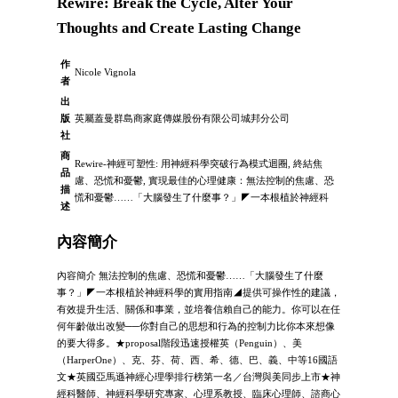
Rewire: Break the Cycle, Alter Your
Thoughts and Create Lasting Change
作
Nicole Vignola
者
出
版
英屬蓋曼群島商家庭傳媒股份有限公司城邦分公司
社
商
Rewire-神經可塑性: 用神經科學突破行為模式迴圈, 終結焦
品
慮、恐慌和憂鬱, 實現最佳的心理健康：無法控制的焦慮、恐
描
慌和憂鬱……「大腦發生了什麼事？」◤一本根植於神經科
述
內容簡介
內容簡介 無法控制的焦慮、恐慌和憂鬱……「大腦發生了什麼
事？」◤一本根植於神經科學的實用指南◢提供可操作性的建議，
有效提升生活、關係和事業，並培養信賴自己的能力。你可以在任
何年齡做出改變──你對自己的思想和行為的控制力比你本來想像
的要大得多。★proposal階段迅速授權英（Penguin）、美
（HarperOne）、克、芬、荷、西、希、德、巴、義、中等16國語
文★英國亞馬遜神經心理學排行榜第一名／台灣與美同步上市★神
經科醫師、神經科學研究專家、心理系教授、臨床心理師、諮商心