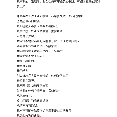
我問我的「追隨者」對自己持有哪些負面假設。有些回覆真的讓我
笑出來。
如果我在工作上遇到挑戰，我準會失敗，而我的團隊
也會討厭我的建議。
我暗戀的人不會因為我而喜歡我。
我害怕想一些正面的事情，抱持希望
只是為了失望。
我永遠不會成為最好的那個，所以又何必嘗試呢？
與同事進行過正常的工作談話後，
我走開時總是覺得自己說了一些蠢話。
我談戀愛不會有結果的。
我是一桶肥油。
我又胖又醜。
我不特別。
別人邀請我只是出於禮貌，他們並不真的
希望我在那裡。
我不配得到我想要的東西。
每當我的伴侶心情不好，我就假定
他們出軌了。
較少的關注和溝通意謂著
他們不再喜歡我。
我永不可能被治癒得足以真正愛自己的程度。
我功能失調而古怪。