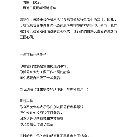
 閉氣一秒鐘。
 用嘴巴長而緩慢地呼氣。
請記住，無論重複什麼想法和反應都會加強你腦中的路徑。因此，
反芻沉思負面事件會強化負面思考與擔憂的神經路徑。然而，我們
絕對可以改變這種預設的思考模式，使我們的自動反應變得更加有
正面心態。
一個可操作的例子
你經驗到會觸發負面反應的事情。
你與同事進行了與工作相關的討論，
而你感覺自己說了一些蠢話。
→
自我調節（如果需要的話使用「生理性嘆息」）
→
重新架構
你有不安全感表示你在別人面前很容易緊張，
但你知道你沒有說任何蠢話，
因為這是你的職業和專業領域；
你只是擔心你說了蠢話。
假以時日，你的自動反應將不再跳出負面結論，