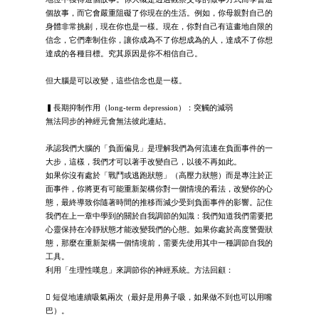
個故事，而它會嚴重阻礙了你現在的生活。例如，你母親對自己的
身體非常挑剔，現在你也是一樣。現在，你對自己有這畫地自限的
信念，它們牽制住你，讓你成為不了你想成為的人，達成不了你想
達成的各種目標。究其原因是你不相信自己。
但大腦是可以改變，這些信念也是一樣。
▍長期抑制作用（long-term depression）：突觸的減弱
無法同步的神經元會無法彼此連結。
承認我們大腦的「負面偏見」是理解我們為何流連在負面事件的一
大步，這樣，我們才可以著手改變自己，以後不再如此。
如果你沒有處於「戰鬥或逃跑狀態」（高壓力狀態）而是專注於正
面事件，你將更有可能重新架構你對一個情境的看法，改變你的心
態，最終導致你隨著時間的推移而減少受到負面事件的影響。記住
我們在上一章中學到的關於自我調節的知識：我們知道我們需要把
心靈保持在冷靜狀態才能改變我們的心態。如果你處於高度警覺狀
態，那麼在重新架構一個情境前，需要先使用其中一種調節自我的
工具。
利用「生理性嘆息」來調節你的神經系統。方法回顧：
 短促地連續吸氣兩次（最好是用鼻子吸，如果做不到也可以用嘴
巴）。