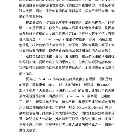
的負面自言自語的循環會滲透到你的信念中並阻礙你。你甚至不嘗
試去改變。因此，儘管你有強烈的學習欲望，卻從不申請大學。你
擔心申請會失敗。
你是否認為，你之所以常常與伴侶爭辯，是因為你為人「好爭
辯」？你是否覺得，你之所以無論去到哪裡都會製造事端，是因為
你父母就是這樣的人，所以你也注定如此？有些人甚至相信，有著
侵入性意念（intrusive thought）是他們本性的一部分，消極悲觀
態度是扎根於他們的人格個性中。會不會，即便你剛剛才經歷了值
得高興快樂的事情，卻仍然會自動地以批評和負面的方式回應？
這些自動的想法被一遍又一遍地重複，在我們大腦的溝通路徑
中得到加強，從而塑造了你的思維方式。但我在這裡要告訴各位，
我們是可以創造新的路徑和改變這些信念的。本書準備你展示這是
如何做到。
夏奇拉（Shakira）小時候被老師禁止參加合唱團，理由是她
的顫音「聽起來像山羊」。12、3歲的時候，碧昂絲（Beyonce）
加入了稱為「天命真女」（Girl’s Tyme）的女團，參加90年代美國
最大電視選秀節目《明星搜尋》（Star Search）的角逐，但選輸
了。現在，碧昂絲無人不知、無人不曉。我想甚至連我90歲的葡萄
牙人鄰居都知道她是誰。吉賽兒．邦臣（Gisele Bündchen）在14
歲時就被告知，她的鼻子太大而眼睛太小，因此她在試鏡時經常落
選。她記得有人告訴她，她永遠不可能登上雜誌封面，她由此有了
不安全感。現在，吉賽兒是世界上收入最高的模特兒之一，職業生
涯無比成功。