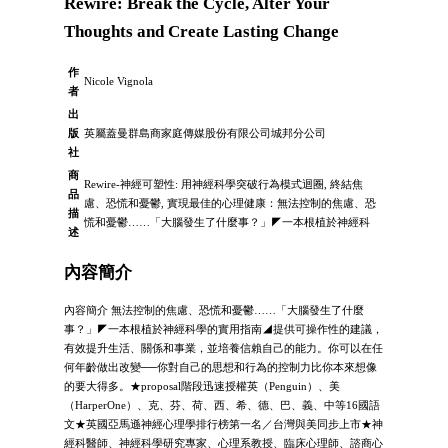
Rewire: Break the Cycle, Alter Your
Thoughts and Create Lasting Change
作
Nicole Vignola
者
出
版
英屬蓋曼群島商家庭傳媒股份有限公司城邦分公司
社
商
Rewire-神經可塑性: 用神經科學突破行為模式迴圈, 終結焦
品
慮、恐慌和憂鬱, 實現最佳的心理健康：無法控制的焦慮、恐
描
慌和憂鬱……「大腦發生了什麼事？」◤一本根植於神經科
述
內容簡介
內容簡介 無法控制的焦慮、恐慌和憂鬱……「大腦發生了什麼
事？」◤一本根植於神經科學的實用指南◢提供可操作性的建議，
有效提升生活、關係和事業，並培養信賴自己的能力。你可以在任
何年齡做出改變──你對自己的思想和行為的控制力比你本來想像
的要大得多。★proposal階段迅速授權英（Penguin）、美
（HarperOne）、克、芬、荷、西、希、德、巴、義、中等16國語
文★英國亞馬遜神經心理學排行榜第一名／台灣與美同步上市★神
經科醫師、神經科學研究專家、心理系教授、臨床心理師、諮商心