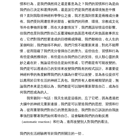
慣和行為，是我們偶然得之還是蓄意為之？我們的習慣和行為是由
我們自己決定和選擇的嗎，還是說它們是我們透過環境無意中獲
得？直到我取得神經科學學位之後，我才意識到答案是兩種成分兼
有。我們受到周遭世界的塑造，被我們的同儕、環境、宗教或文化
等外在事物所影響，而在大多數情況下，我們應該珍惜這些影響。
但我們也受到我們對自己反覆灌輸的負面思考模式和負面敘事所左
右，它們對我們想要達成的目標構成障礙。我們都相信，在人生的
某個時刻，我們做得不夠好。我們只恨不能重新來過，對此不能釋
懷，從而阻礙了我們充分發揮自己的潛力。這些信念、習慣和行為
有些是偶然獲得的，有些是出自我們自己的安排。但人類心靈的美
妙之處在於，無論這些信念是如何形成，它們都是有可能改變的。
我們是可以透過自己的安排來改變我們既有的程式設計。本書要從
神經科學的角度解釋我們的大腦為什麼可以改變，並為各位提供可
以應用於日常生活的神經工具包。我們所有人都有權期望的是，無
論我們本來是怎樣以為，我們都是可以隨時重新塑造自己，成為任
何我們想成為的人。
我常聽到一句話：我天生就是這樣的。忘了它吧，因為透過把
大腦中的神經元重新連接，我們是可以塑造我們的思想、習慣和行
為，從而重塑我們對自己的潛意識信念。我們對自己訴說的自我故
事強烈影響著我們如何看待自己。這會驅動我們的自動反應
（automatic reaction）和行為，進而改變別人對我們的看法。
我們的生活經驗將等於我們所關注的一切，