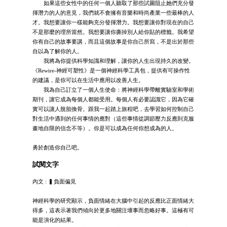
如果這些女性中的任何一個人聽取了那些試圖阻止她們充分發
揮潛力的人的意見，我們就不會擁有音樂和時尚產業一些最棒的人
才。我想要讓你一樣能夠充分發揮潛力。我想要讓你對現在的自己
不是那麼的理所當然。我想要讓你撕掉別人給你貼的標籤。我希望
你有自己的故事要講，而且這個故事是你自己所寫，不是出於那些
自以為了解你的人。
我將為你提供科學知識和理解，讓你的人生出現持久的改變。
《Rewire-神經可塑性》是一個神經科學工具包，提供有可操作性
的建議，是你可以在生活中應用以改善人生。
我為自己訂立了一個人生使命：將神經科學帶離實驗室和學術
期刊，讓它成為每個人都能受用。每個人有必要認識它，因為它確
實可以讓人脫胎換骨。跟我一起踏上旅程吧，去學習如何控制自己
對生活中遇到的任何事情的應對（這些事情從調節壓力反應到克服
畫地自限的信念不等）。你是可以成為任何你想成為的人。
勇於創造你自己吧。
試閱文字
內文 : ▍負面偏見
神經科學的研究顯示，負面情緒在大腦中引起的反應比正面情緒大
得多，這表示著我們傾向於更多地關注壞事而忽略好事。這極有可
能是演化的結果。