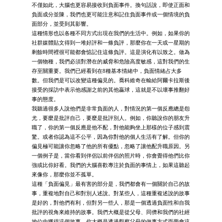
不僅如此，大腦也更容易接收到負面事件。換句話說，即使正面和
負面成分並陳，我們也更可能注意和記住負面事件或一個情境的負
面部分，並受到其影響。
這種情形也以各種不同方式出現在我們的生活中。例如，如果你的
社群媒體貼文得到一堆好評和一條負評，那麼你在一天或一星期的
剩餘時間裡很可能都會惦記住這條負評。這是演化有以致之。做為
一個物種，我們必須對潛在的威脅和危險高度敏感，這對我們的生
存至關重要。我們已經看到在8種基本情緒中，負面情緒占大多
數。但我們是可以改變這種偏見的。喬科維奇在輸給阿爾卡拉斯後
接受的採訪中表示他感謝之前的其他贏球，這就是不以壞事推翻好
事的態度。
我聽過很多人說他們是非常負面的人，對情況的第一個反應總是怨
尤，要麼是批評自己，要麼是批評別人。例如，你聽說你的朋友升
職了，你的第一個反應是他不配，對他能夠坐上那樣的位子感到震
驚。或者你認為這不公平，因為你對他的個人生活有了解。但你的
偏見極可能讓你忽略了他的所有優點，忽略了讓他配升職原因。另
一個例子是，當你看到伴侶以前伴侶的照片時，你會覺得他們比你
強或比你好看。我們的大腦喜歡專注於負面的事情上，如果這聽起
來像你，那麼你並不孤單。
這種「負面偏見」最有害的部分是，我們都會有一個關於自己的故
事，重複地對自己和對別人述說。對某些人，這種重複述說的故事
是好的，對他們有利，但對另一些人，那是一個透過負面性和自我
批評的視角來維持的故事。我們大概是從父母、同儕和我們的社經
地位中獲得這個故事。你大概是透過觀察父母的做事方式而學會這