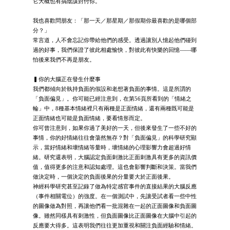
它大概也有搞陰謀對付你。
我也喜歡問朋友：「那一天／那星期／那假期你最喜歡的是哪個部
分？」
常言道，人不會忘記你帶給他們的感受。透過讓別人憶起他們碰到
過的好事，我們保證了彼此相處愉快，對彼此有快樂的回憶——哪
怕後來我們不再是朋友。
▍你的大腦正在發生什麼事
我們都傾向於執持負面的假設和老想著負面的事情。這是所謂的
「負面偏見」。你可能已經注意到，在第56頁所看到的「情緒之
輪」中，8種基本情緒裡只有兩種是正面情緒，還有兩種既可能是
正面情緒也可能是負面情緒，要看情形而定。
你可曾注意到，如果你過了美好的一天，但後來發生了一些不好的
事情，你的好情緒往往會蕩然無存？對「負面偏見」的科學研究顯
示，當好情緒和壞情緒等量時，壞情緒的心理影響力會超過好情
緒。研究還表明，大腦認定負面刺激比正面刺激具有更多的資訊價
值，值得更多的注意和認知處理。這也會影響判斷和決策。當我們
做決定時，一個決定的負面後果的分量要大於正面後果。
神經科學研究甚至記錄了做為特定感官事件的直接結果的大腦反應
（事件相關電位）的強度。在一個測試中，先讓受試者看一些中性
的圖像做為對照，再讓他們看一批混雜在一起的正面圖像和負面圖
像。雖然同樣具有刺激性，但負面圖像比正面圖像在大腦中引起的
反應要大得多。這表明我們往往更加重視和關注負面經驗和情緒。