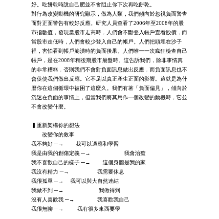
好。吃餅乾時說自己肥並不會阻止你下次再吃餅乾。
對行為改變動機的研究顯示，做為人類，我們傾向於忽視負面警告
而對正面警告有較好反應。研究人員查看了2006年至2008年的股
市指數值，發現當股市走高時，人們會不斷登入帳戶查看股價，而
當股市走低時，人們會較少登入自己的帳戶。人們把頭埋在沙子
裡，害怕看到帳戶崩潰時的負面後果。人們唯一一次瘋狂檢查自己
帳戶，是在2008年稍後期股市崩盤時。這告訴我們，除非事情真
的非常糟糕，否則我們不會對負面訊息做出反應，而負面訊息也不
會促使我們做出反應。它不足以真正產生正面的影響。這就是為什
麼你在這個循環中被困了這麼久。我們有著「負面偏見」，傾向於
沉迷在負面的事情上，但當我們將其用作一個改變的動機時，它並
不會改變什麼。
▍重新架構你的想法
改變你的敘事
我不夠好 ─→ 我可以適應和學習
我是由我的創傷定義 ─→ 我會治癒
我不喜歡自己的樣子 ─→ 這個身體是我的家
我沒有精力 ─→ 我需要休息
我很孤單 ─→ 我可以與大自然連結
我做不到 ─→ 我做得到
沒有人喜歡我 ─→ 我喜歡我自己
我很無聊 ─→ 我有很多東西要學