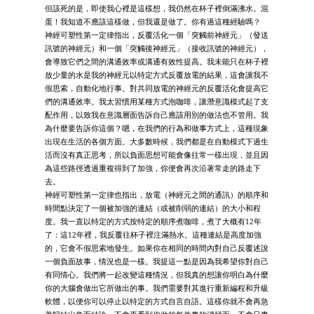
但該死的是，即使我心裡是這樣想，我仍然在杯子裡倒滿沸水。混
蛋！我知道不應該這樣做，但我還是做了。你有過這種經驗嗎？
神經可塑性第一定律指出，反覆活化一個「突觸前神經元」（發送
訊號的神經元）和一個「突觸後神經元」（接收訊號的神經元），
會導致它們之間的溝通效率或溝通有效性提高。我未能只在杯子裡
放少量的水是我的神經元以特定方式反覆放電的結果，這會讓我不
假思索，自動化地行事。對共同放電的神經元的反覆活化會提高它
們的溝通效率。我太習慣用某種方式泡咖啡，讓潛意識模式起了支
配作用，以致我在意識層面告訴自己應該用別的做法也不管用。我
為什麼要告訴你這個？嗯，在我們的行為和做事方式上，這種現象
出現在生活的各個方面。大多數時候，我們都是在自動模式下過生
活而沒有真正思考，所以負面思想可能會像往常一樣出現，並且因
為這些路徑透過重複得到了加強，你便會再次沿著常走的路走下
去。
神經可塑性第一定律也指出，放電（神經元之間的通訊）的順序和
時間點決定了一個被加強的連結（或被削弱的連結）的大小和程
度。我一直以特定的方式按特定的順序煮咖啡，煮了大概有12年
了：這12年裡，我反覆往杯子裡注滿熱水。這種連結是高度加強
的，它會不假思索地發生。如果你在相同的時間內對自己反覆述說
一個負面故事，情況也是一樣。我提這一點是因為我希望你對自己
有同情心。我們將一起改變這種情況，但我真的想讓你明白為什麼
你的大腦會做出它所做出的事。我們需要對其進行重新編程和升級
軟體，以便你可以停止以特定的方式自言自語。這樣你就不會再急