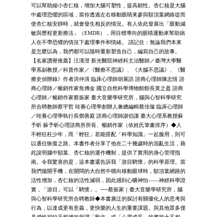
可以幫助縮小杏仁核，增加大腦可塑性，提高韌性。杏仁核是大腦
中處理恐懼的區域，當你透過左右移動眼睛來參與額頂葉網絡從而
使杏仁核安靜時，就會發生相反的情況。有人依此發展出「眼動減
敏與歷程更新療法」（EMDR），用目標導向的眼睛運動來幫助病
人在不帶恐懼的情況下處理事件和情緒。 請記住：無論我們本來
是怎麼以為，我們都可以隨時重新塑造自己，編寫自己的故事。
【名家讚譽推薦】汪漢澄 新光醫院神經科主治醫師／臺灣大學醫
學系副教授／科普作家／《醫療不思議》、《大腦不思議》、《醫
療史偵辦錄》作者洪仲清 臨床心理師胡展誥 諮商心理師陳志恆 諮
商心理師／暢銷作家焦傳金 國立自然科學博物館館長黃之盈 諮商
心理師／暢銷作家蔡振家 臺大音樂學研究所，腦與心智科學研究
所合聘教師蔡宇哲 哇賽心理學創辦人兼總編輯蔡佳璇 臨床心理師
／哇賽心理學執行長鄧善庭 諮商心理師謝伯讓 臺大心理系教授蘇
予昕 蘇予昕心理諮商所所長、暢銷作家（依姓氏筆畫排序）◆人
不輕狂枉少年，而「輕狂」若能搭配「科學知識」一起服用，則可
以通往恢復之路。本書作者分享了他在二十幾歲時的混亂生活，藉
此說明腦中額葉、杏仁核的運作機制，提供了實用的身心管理指
南。令我驚喜的是，這本書還告訴我「游目騁懷」的科學原理。當
我們拋開手機，在開闊的大自然中橫向移動眼球時，額頂葉網路的
活性增加，杏仁核的活性減弱，因此感到心曠神怡——神經科學證
實，「游目」可以「騁懷」。──蔡振家｜臺大音樂學研究所，腦
與心智科學研究所合聘教師◆本書廣泛的探討有關優化人的思考與
行為，以達成更有意義，更快樂的人生的重要課題。與其他眾多僅
具感性卻缺乏根據的所謂「勵志」或「心靈成長」的書籍大不相