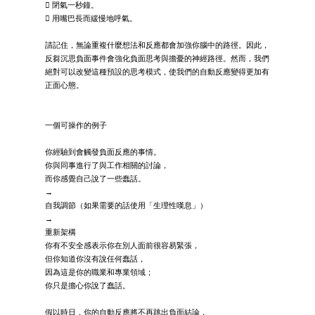
 閉氣一秒鐘。
 用嘴巴長而緩慢地呼氣。
請記住，無論重複什麼想法和反應都會加強你腦中的路徑。因此，
反芻沉思負面事件會強化負面思考與擔憂的神經路徑。然而，我們
絕對可以改變這種預設的思考模式，使我們的自動反應變得更加有
正面心態。
一個可操作的例子
你經驗到會觸發負面反應的事情。
你與同事進行了與工作相關的討論，
而你感覺自己說了一些蠢話。
→
自我調節（如果需要的話使用「生理性嘆息」）
→
重新架構
你有不安全感表示你在別人面前很容易緊張，
但你知道你沒有說任何蠢話，
因為這是你的職業和專業領域；
你只是擔心你說了蠢話。
假以時日，你的自動反應將不再跳出負面結論，