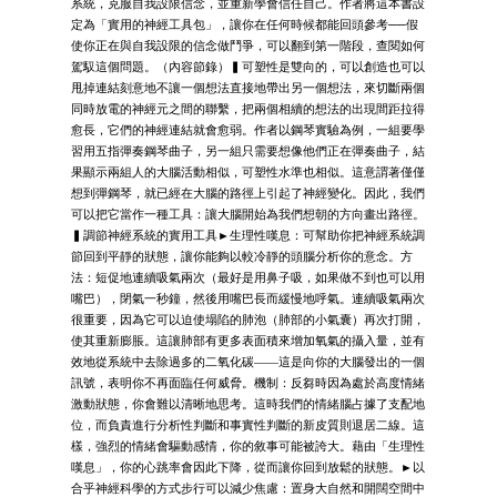
系統，克服自我設限信念，並重新學會信任自己。作者將這本書設
定為「實用的神經工具包」，讓你在任何時候都能回頭參考──假
使你正在與自我設限的信念做鬥爭，可以翻到第一階段，查閱如何
駕馭這個問題。（內容節錄）▍可塑性是雙向的，可以創造也可以
甩掉連結刻意地不讓一個想法直接地帶出另一個想法，來切斷兩個
同時放電的神經元之間的聯繫，把兩個相續的想法的出現間距拉得
愈長，它們的神經連結就會愈弱。作者以鋼琴實驗為例，一組要學
習用五指彈奏鋼琴曲子，另一組只需要想像他們正在彈奏曲子，結
果顯示兩組人的大腦活動相似，可塑性水準也相似。這意謂著僅僅
想到彈鋼琴，就已經在大腦的路徑上引起了神經變化。因此，我們
可以把它當作一種工具：讓大腦開始為我們想朝的方向畫出路徑。
▍調節神經系統的實用工具►生理性嘆息：可幫助你把神經系統調
節回到平靜的狀態，讓你能夠以較冷靜的頭腦分析你的意念。方
法：短促地連續吸氣兩次（最好是用鼻子吸，如果做不到也可以用
嘴巴），閉氣一秒鐘，然後用嘴巴長而緩慢地呼氣。連續吸氣兩次
很重要，因為它可以迫使塌陷的肺泡（肺部的小氣囊）再次打開，
使其重新膨脹。這讓肺部有更多表面積來增加氧氣的攝入量，並有
效地從系統中去除過多的二氧化碳——這是向你的大腦發出的一個
訊號，表明你不再面臨任何威脅。機制：反芻時因為處於高度情緒
激動狀態，你會難以清晰地思考。這時我們的情緒腦占據了支配地
位，而負責進行分析性判斷和事實性判斷的新皮質則退居二線。這
樣，強烈的情緒會驅動感情，你的敘事可能被誇大。藉由「生理性
嘆息」，你的心跳率會因此下降，從而讓你回到放鬆的狀態。►以
合乎神經科學的方式步行可以減少焦慮：置身大自然和開闊空間中