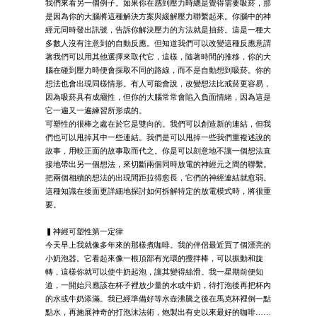
我們來看另一個例子。如果你在感到壓力時總是覺得需要吸菸，那
是因為你的大腦將這種解決方案與緩解壓力聯繫起來。你腦中的神
經元同時發出訊號，告訴你解決壓力的方法就是抽菸。這是一種大
多數人沒有注意到的自動反應。但知道我們可以改變這種反應意謂
著我們可以用其他選擇來取代它，這樣，隨著時間的推移，你的大
腦在碰到壓力時便會採取不同的路線，而不是自動想到吸菸。你的
想法也會出現同樣情形。有人可能會說，改變想法比戒菸更容易，
因為吸菸具有成癮性，但你的大腦常常會陷入負面情緒，因為這是
它一遍又一遍練習所形成的。
可塑性的很棒之處在於它是雙向的。我們可以創造新的連結，但我
們也可以甩掉其中一些連結。我們是可以甩掉一些我們重複述說的
故事，用較正面的故事取而代之。你是可以刻意地不讓一個想法直
接地帶出另一個想法，來切斷兩個同時放電的神經元之間的聯繫。
把兩個相續的想法的出現間距拉得愈長，它們的神經連結就愈弱。
這種知識在後面更詳細地探討如何拆解特定的放電模式時，將很重
要。
▍神經可塑性第一定律
今天早上我就像多年來的那樣煮咖啡。我的伴侶最近買了個漂亮的
小奶泡器。它看起來像一根頂部有光環的攪拌棒，可以振動和旋
轉，這樣你就可以使牛奶起泡，讓其變得絲滑。我一星期前便知
道，一開始只應該在杯子裡放少量的水或牛奶，待打泡後再把杯內
的水或牛奶添滿。我已經準備好等水壺沸騰之後在馬克杯裡倒一點
點水，再施展神奇的打泡沫法術，炮製出有史以來最好的咖啡……