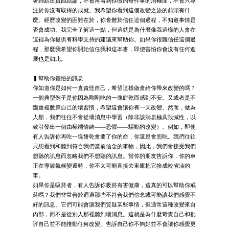
著歸結出負面結論，不會再看到你做的每件事的消極面，不會只專
注於你沒有取得的成就。我希望你看到這個改變之旅的前頭有什
麼。經歷改變的困難在於，你會難於信任這個過程，不知道事情是
否會成功。我完全了解這一點，但這就是為什麼像我這樣的人會在
這裡為你提供有科學支持的建議來幫助你。如果你很難信任這個過
程，那麼我希望你開始信任我和這本書，即便害怕你會沒有任何進
展也是如此。
▍幫助你覺悟的訊息
你知道你是如何一直責怪自己，希望這樣做會給你帶來改變的嗎？
一個典型例子是你因為剛剛吃的一塊餅乾而感到不安。又或者是不
斷重複數算自己的壞習慣，希望這會讓你有一天改變。然而，做為
人類，我們往往不會從壞消息中學習（除非該消息極具毀滅性，以
致引發出一個由極端情緒——恐懼——驅動的改變）。例如，即使
有人告訴你再吃一塊餅乾會要了你的命，你還是會照吃。我們往往
只想看到和聽到符合我們當前信念的事物，因此，我們會接受我們
想聽的訊息而忽略我們不想聽的訊息。當你的朋友告訴你，你的車
正在導致氣候變遷時，你不太可能直接去車庫把它換成較省油的
車。
如果你是吸菸者，有人告訴你吸菸有害健康，這真的可以幫助你戒
菸嗎？我們非常善於迴避那些不符合我們信念或可能讓我們感覺不
好的訊息。它們可能會讓我們質疑某些事情，但通常這種改變來自
內部，而不是從別人那裡聽到壞消息。這就是為什麼苛責自己和批
評自己並不能推動任何改變。告訴自己你不夠好並不會讓你感覺更