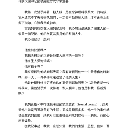
你的大腦和它的被編程方式非常重要
我第一次雙手捧著一顆人腦，是在念神經科學系大一的時候。
我永遠忘不了教授交代我們，一定要不斷轉動人腦，才不會在上面
留下指印。它讓我目眩神迷。
當我的拇指按在人腦的顳葉時，我心想我是觸及了腦主人的一
個又一個記憶。他的灰質其實是他的整個人生。
我心潮起伏，想到︰
他生前快樂嗎？
我指尖碰到的正好是他墜入愛河的一刻嗎？
他有墜入愛河過嗎？
他有孩子嗎？
我有碰觸到他結婚那天嗎？我有碰觸到他一生中最悲傷的時刻
嗎︰那一天，一件事件永遠改變了他的人生？
他是什麼時候決定將自己的遺體捐獻給科學？也許他也是一位
科學家。當他雙手第一次捧著一顆人腦時，他也是和我一樣感覺
嗎？
我的食指和中指撫摸著他的額葉皮質（frontal cortex），想知
道他生前是否過著美好的生活，又或是煩惱多多。他一生的事件就
發生在我的面前，讓我可以把他從生到死的歷程一一觸摸。我的心
想要爆炸。
從我記事起，我就一直想知道，我們的生活、思想、信仰、習