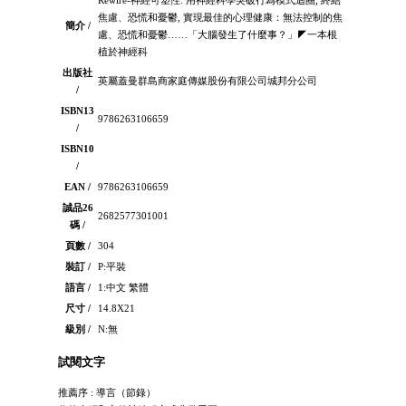
焦慮、恐慌和憂鬱, 實現最佳的心理健康：無法控制的焦
簡介 /
慮、恐慌和憂鬱……「大腦發生了什麼事？」◤一本根
植於神經科
出版社
英屬蓋曼群島商家庭傳媒股份有限公司城邦分公司
/
ISBN13
9786263106659
/
ISBN10
/
EAN /
9786263106659
誠品26
2682577301001
碼 /
頁數 /
304
裝訂 /
P:平裝
語言 /
1:中文 繁體
尺寸 /
14.8X21
級別 /
N:無
試閱文字
推薦序 : 導言（節錄）