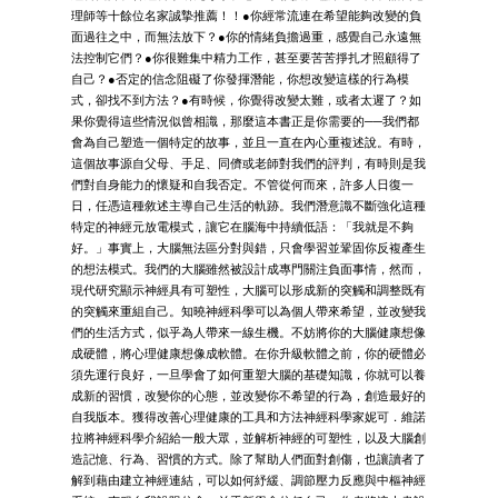
理師等十餘位名家誠摯推薦！！●你經常流連在希望能夠改變的負
面過往之中，而無法放下？●你的情緒負擔過重，感覺自己永遠無
法控制它們？●你很難集中精力工作，甚至要苦苦掙扎才照顧得了
自己？●否定的信念阻礙了你發揮潛能，你想改變這樣的行為模
式，卻找不到方法？●有時候，你覺得改變太難，或者太遲了？如
果你覺得這些情況似曾相識，那麼這本書正是你需要的──我們都
會為自己塑造一個特定的故事，並且一直在內心重複述說。有時，
這個故事源自父母、手足、同儕或老師對我們的評判，有時則是我
們對自身能力的懷疑和自我否定。不管從何而來，許多人日復一
日，任憑這種敘述主導自己生活的軌跡。我們潛意識不斷強化這種
特定的神經元放電模式，讓它在腦海中持續低語：「我就是不夠
好。」事實上，大腦無法區分對與錯，只會學習並鞏固你反複產生
的想法模式。我們的大腦雖然被設計成專門關注負面事情，然而，
現代研究顯示神經具有可塑性，大腦可以形成新的突觸和調整既有
的突觸來重組自己。知曉神經科學可以為個人帶來希望，並改變我
們的生活方式，似乎為人帶來一線生機。不妨將你的大腦健康想像
成硬體，將心理健康想像成軟體。在你升級軟體之前，你的硬體必
須先運行良好，一旦學會了如何重塑大腦的基礎知識，你就可以養
成新的習慣，改變你的心態，並改變你不希望的行為，創造最好的
自我版本。獲得改善心理健康的工具和方法神經科學家妮可．維諾
拉將神經科學介紹給一般大眾，並解析神經的可塑性，以及大腦創
造記憶、行為、習慣的方式。除了幫助人們面對創傷，也讓讀者了
解到藉由建立神經連結，可以如何紓緩、調節壓力反應與中樞神經