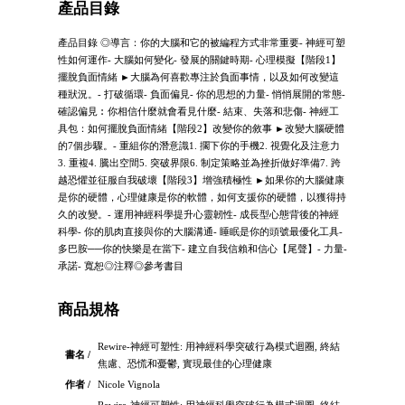
產品目錄
產品目錄 ◎導言：你的大腦和它的被編程方式非常重要- 神經可塑
性如何運作- 大腦如何變化- 發展的關鍵時期- 心理模擬【階段1】
擺脫負面情緒 ►大腦為何喜歡專注於負面事情，以及如何改變這
種狀況。- 打破循環- 負面偏見- 你的思想的力量- 悄悄展開的常態-
確認偏見︰你相信什麼就會看見什麼- 結束、失落和悲傷- 神經工
具包：如何擺脫負面情緒【階段2】改變你的敘事 ►改變大腦硬體
的7個步驟。- 重組你的潛意識1. 擱下你的手機2. 視覺化及注意力
3. 重複4. 騰出空間5. 突破界限6. 制定策略並為挫折做好準備7. 跨
越恐懼並征服自我破壞【階段3】增強積極性 ►如果你的大腦健康
是你的硬體，心理健康是你的軟體，如何支援你的硬體，以獲得持
久的改變。- 運用神經科學提升心靈韌性- 成長型心態背後的神經
科學- 你的肌肉直接與你的大腦溝通- 睡眠是你的頭號最優化工具-
多巴胺──你的快樂是在當下- 建立自我信賴和信心【尾聲】- 力量-
承諾- 寬恕◎注釋◎參考書目
商品規格
Rewire-神經可塑性: 用神經科學突破行為模式迴圈, 終結
書名 /
焦慮、恐慌和憂鬱, 實現最佳的心理健康
作者 /
Nicole Vignola
Rewire-神經可塑性: 用神經科學突破行為模式迴圈, 終結