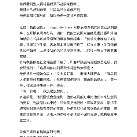
當我看到別人買得起我買不起的東西時，
我對自己感到難過，並認為我永遠做不到。
他們取消和我見面，所以他們一定是不喜歡我。
這些「負面偏見」（negativity bias）可以表現為我們給自己講的故
事，也可以表現為行為。例如，我的室友回家後總是用誇張和添油
加醋的方式講述當天碰到的壞事和倒楣事：「然後火車晚點了4分
鐘，這讓我很生氣，因為我本來就出門晚了。然後火車上又有個傢
伙如何如何……然後我的老闆這麼這麼說……然後一整天下來愈來
愈糟。」
有時我喜歡在社交場合播下種子，和客戶談話時更斷然是這樣。我
會問他們：「這星期你碰到哪些小得意和大得意？」
他們通常一開始會說：「沒太多好事。」繼而大吐苦水：「這星期
大多數時候都很糟糕。」然後等我們聊開，我會開始指出：「等一
等，你說這件事是一件小得意。」
「啊，對喔……我怎麼沒想到。」
有趣的是，他們慢慢會意識到，他們碰到的好事比他們本來注意到
的要多。到談話快結束時，我會看見他們臉上洋溢著笑容，滔滔不
絕談碰到過的所有美好的事情。他們當然也會談到負面的事情，但
態度卻較無所謂，這表示他們較不受情緒和偏見束縛，能夠採取中
立立場。
就像宇宙沒有搞陰謀對付我，