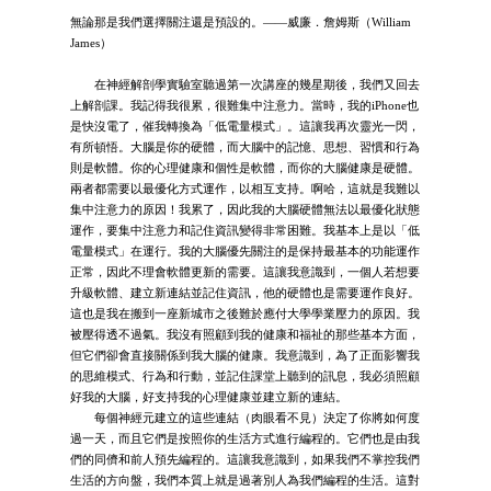
無論那是我們選擇關注還是預設的。——威廉．詹姆斯（William
James）
在神經解剖學實驗室聽過第一次講座的幾星期後，我們又回去
上解剖課。我記得我很累，很難集中注意力。當時，我的iPhone也
是快沒電了，催我轉換為「低電量模式」。這讓我再次靈光一閃，
有所頓悟。大腦是你的硬體，而大腦中的記憶、思想、習慣和行為
則是軟體。你的心理健康和個性是軟體，而你的大腦健康是硬體。
兩者都需要以最優化方式運作，以相互支持。啊哈，這就是我難以
集中注意力的原因！我累了，因此我的大腦硬體無法以最優化狀態
運作，要集中注意力和記住資訊變得非常困難。我基本上是以「低
電量模式」在運行。我的大腦優先關注的是保持最基本的功能運作
正常，因此不理會軟體更新的需要。這讓我意識到，一個人若想要
升級軟體、建立新連結並記住資訊，他的硬體也是需要運作良好。
這也是我在搬到一座新城市之後難於應付大學學業壓力的原因。我
被壓得透不過氣。我沒有照顧到我的健康和福祉的那些基本方面，
但它們卻會直接關係到我大腦的健康。我意識到，為了正面影響我
的思維模式、行為和行動，並記住課堂上聽到的訊息，我必須照顧
好我的大腦，好支持我的心理健康並建立新的連結。
每個神經元建立的這些連結（肉眼看不見）決定了你將如何度
過一天，而且它們是按照你的生活方式進行編程的。它們也是由我
們的同儕和前人預先編程的。這讓我意識到，如果我們不掌控我們
生活的方向盤，我們本質上就是過著別人為我們編程的生活。這對