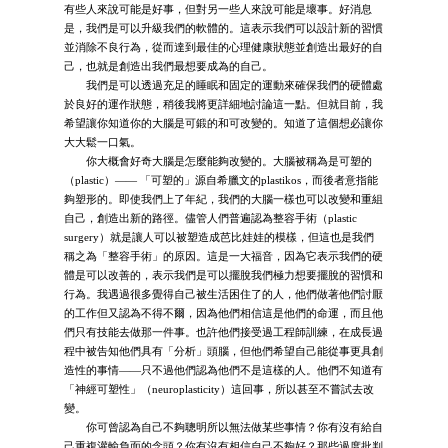
有些人來說可能是好事，但對另一些人來說可能是壞事。好消息
是，我們是可以升級我們的軟體的。這表示我們可以設計新的習慣
並消除不良行為，從而達到最佳的心理健康狀態並創造出最好的自
己，也就是創造出我們最想要成為的自己。
我們是可以透過充足的睡眠和固定的運動來確保我們的硬體處
於良好的運作狀態，稍後我將更詳細地討論這一點。但就目前，我
希望讓你知道你的大腦是可鍛的和可改變的。知道了這個想必讓你
大大鬆一口氣。
你大概會好奇大腦是怎麼能夠改變的。大腦被稱為是可塑的
（plastic）—— 「可塑的」源自希臘文的plastikos，而後者意指能
夠塑形的。即使我們上了年紀，我們的大腦一樣也可以改變和重組
自己，創造出新的路徑。儘管人們普遍認為整容手術（plastic
surgery）就是讓人可以被塑造成芭比娃娃的模樣，但這也是我們
稱之為「整容手術」的原因。這是一大福音，因為它表示我們的硬
體是可以改善的，表示我們是可以擺脫我們極力想要擺脫的習慣和
行為。我遇過很多覺得自己被生活困住了的人，他們做著他們討厭
的工作但又認為不得不爾，因為他們相信這是他們的命運，而且他
們只有技能去做那一件事。也許他們接受過工程師訓練，在成長過
程中被告知他們具有「分析」頭腦，但他們希望自己能從事更具創
造性的事情——只不過他們認為他們不是這樣的人。他們不知道有
「神經可塑性」（neuroplasticity）這回事，所以甚至不嘗試去改
變。
你可曾認為自己不夠聰明所以無法做某些事情？你有沒有給自
己重複灌輸負面的念頭？你有沒有相信自己不夠好？那些過度批判