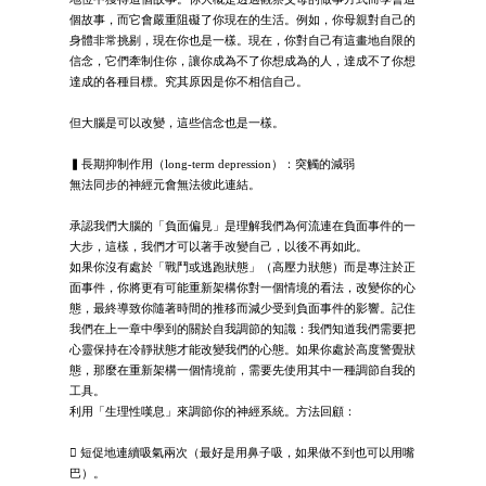
個故事，而它會嚴重阻礙了你現在的生活。例如，你母親對自己的
身體非常挑剔，現在你也是一樣。現在，你對自己有這畫地自限的
信念，它們牽制住你，讓你成為不了你想成為的人，達成不了你想
達成的各種目標。究其原因是你不相信自己。
但大腦是可以改變，這些信念也是一樣。
▍長期抑制作用（long-term depression）：突觸的減弱
無法同步的神經元會無法彼此連結。
承認我們大腦的「負面偏見」是理解我們為何流連在負面事件的一
大步，這樣，我們才可以著手改變自己，以後不再如此。
如果你沒有處於「戰鬥或逃跑狀態」（高壓力狀態）而是專注於正
面事件，你將更有可能重新架構你對一個情境的看法，改變你的心
態，最終導致你隨著時間的推移而減少受到負面事件的影響。記住
我們在上一章中學到的關於自我調節的知識：我們知道我們需要把
心靈保持在冷靜狀態才能改變我們的心態。如果你處於高度警覺狀
態，那麼在重新架構一個情境前，需要先使用其中一種調節自我的
工具。
利用「生理性嘆息」來調節你的神經系統。方法回顧：
 短促地連續吸氣兩次（最好是用鼻子吸，如果做不到也可以用嘴
巴）。