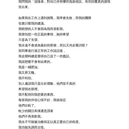
我問我的「追隨者」對自己持有哪些負面假設。有些回覆真的讓我
笑出來。
如果我在工作上遇到挑戰，我準會失敗，而我的團隊
也會討厭我的建議。
我暗戀的人不會因為我而喜歡我。
我害怕想一些正面的事情，抱持希望
只是為了失望。
我永遠不會成為最好的那個，所以又何必嘗試呢？
與同事進行過正常的工作談話後，
我走開時總是覺得自己說了一些蠢話。
我談戀愛不會有結果的。
我是一桶肥油。
我又胖又醜。
我不特別。
別人邀請我只是出於禮貌，他們並不真的
希望我在那裡。
我不配得到我想要的東西。
每當我的伴侶心情不好，我就假定
他們出軌了。
較少的關注和溝通意謂著
他們不再喜歡我。
我永不可能被治癒得足以真正愛自己的程度。
我功能失調而古怪。