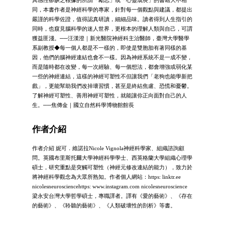
同，本書作者是神經科學的專家，針對每一個觀點與建議，都提出
嚴謹的科學佐證，值得認真研讀，細細品味。讀者得到人生指引的
同時，也窺見腦科學的迷人世界，更根本的理解人類與自己，可謂
獲益匪淺。──汪漢澄｜新光醫院神經科主治醫師，臺灣大學醫學
系副教授◆每一個人都是不一樣的，即使是雙胞胎有著同樣的基
因，他們的腦神經連結也會不一樣。因為神經系統不是一成不變，
而是隨時都在改變，每一次經驗、每一個想法，都會增強或弱化某
一些的神經連結，這樣的神經可塑性不但讓我們「老狗也能學新把
戲」，更能幫助我們改掉壞習慣，甚至是終結焦慮、恐慌和憂鬱。
了解神經可塑性、善用神經可塑性，就能讓你正向面對自己的人
生。──焦傳金｜國立自然科學博物館館長
作者介紹
作者介紹 妮可．維諾拉Nicole Vignola神經科學家、組織諮詢顧
問。英國布里斯托爾大學神經科學學士、西英格蘭大學組織心理學
碩士，研究重點是突觸可塑性（神經元修改連結的能力），致力於
將神經科學觀念為大眾所熟知。作者個人網站：https: linktr.ee
nicolesneurosciencehttps: www.instagram.com nicolesneuroscience
梁永安台灣大學哲學碩士，專職譯者。譯有《愛的藝術》、《存在
的藝術》、《聆聽的藝術》、《人類破壞性的剖析》等書。