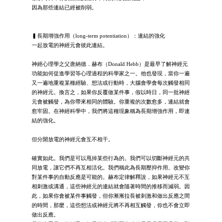
因為那些連結已經被削弱。
▍長期增強作用（long-term potentiation）：連結的強化
一起放電的神經元會彼此連結。
神經心理學之父唐納德．赫布（Donald Hebb）是最早了解神經元
功能如何促進學習等心理過程的科學家之一。他也發現，當你一遍
又一遍地重複某種經驗、想法或行動時，大腦會學會每次觸發相同
的神經元。換言之，如果你反覆做某件事，假以時日，同一批神經
元會被觸發，為你帶來相同的體驗。你重複的次數愈多，連結就會
愈牢固。在神經科學中，我們將這種現象稱為長期增強作用，即連
結的強化。
但分開放電的神經元會互不相干。
確實如此。我們是可以甩掉某些行為的。我們可以切斷神經元的共
同放電，讓它們不再互相活化。我們稱此為長期壓抑作用。改變你
對某件事的自動反應是可能的。赫布定律解釋說，如果神經元不互
相刺激或溝通，這些神經元的連結就會隨著時間的推移而減弱。因
此，如果你會被某件事觸發，但你漸漸拉長被刺激和做出反應之間
的時間，那麼，這些想法或神經元將不再相互觸發，你也不會立即
做出反應。