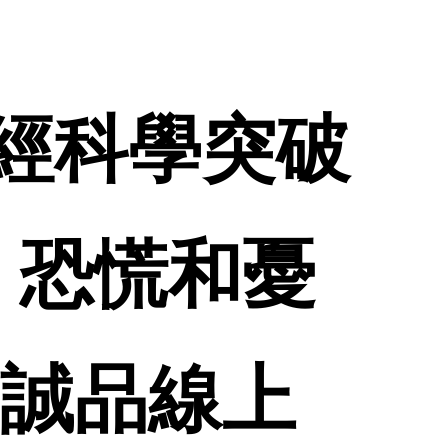
用神經科學突破
、恐慌和憂
 誠品線上