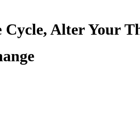
 Cycle, Alter Your T
hange