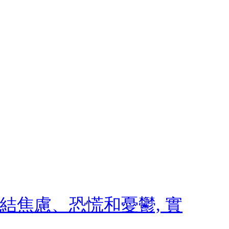
 終結焦慮、恐慌和憂鬱, 實