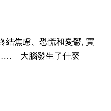
 終結焦慮、恐慌和憂鬱, 實
……「大腦發生了什麼