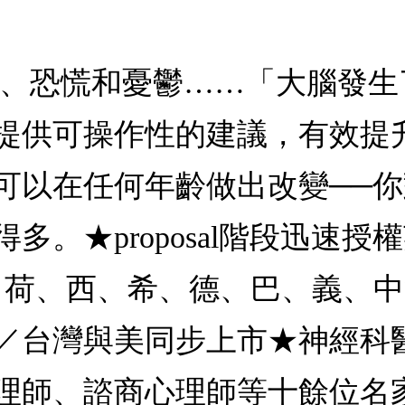
慮、恐慌和憂鬱……「大腦發
提供可操作性的建議，有效提
可以在任何年齡做出改變──
★proposal階段迅速授權英
、芬、荷、西、希、德、巴、義、
／台灣與美同步上市★神經科
理師、諮商心理師等十餘位名