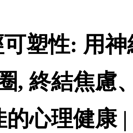
-神經可塑性: 
圈, 終結焦慮
佳的心理健康 |