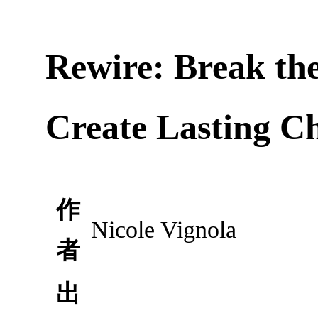
Rewire: Break the
Create Lasting C
作
Nicole Vignola
者
出