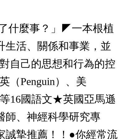
生了什麼事？」◤一本根植
升生活、關係和事業，並
你對自己的思想和行為的控
（Penguin）、美
中等16國語文★英國亞馬遜
醫師、神經科學研究專
家誠摯推薦！！●你經常流