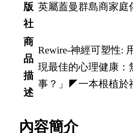
版
英屬蓋曼群島商家庭
社
商
Rewire-神經可塑
品
現最佳的心理健康：
描
事？」◤一本根植於
述
內容簡介