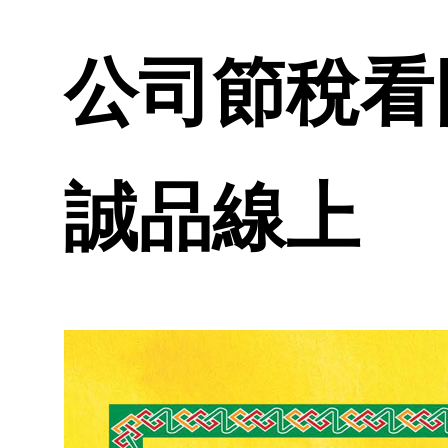
公司節稅看圖一
誠品線上