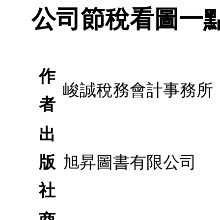
公司節稅看圖一點通
作
峻誠稅務會計事務所
者
出
版
旭昇圖書有限公司
社