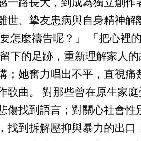
感一路長大，到成為獨立創作
離世、摯友患病與自身精神解
「要怎麼禱告呢？」 「把心裡
姊留下的足跡，重新理解家人
構；她奮力唱出不平，直視痛
作歌曲。 對那些曾在原生家
悲傷找到語言；對關心社會性
，找到拆解壓抑與暴力的出口