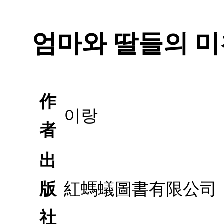
엄마와 딸들의 미
作
이랑
者
出
版
紅螞蟻圖書有限公司
社