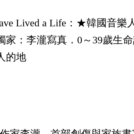
ve Lived a Life：★韓
獨家：李瀧寫真．0～39歲生
人的地
、作家李瀧，首部創傷與家族書