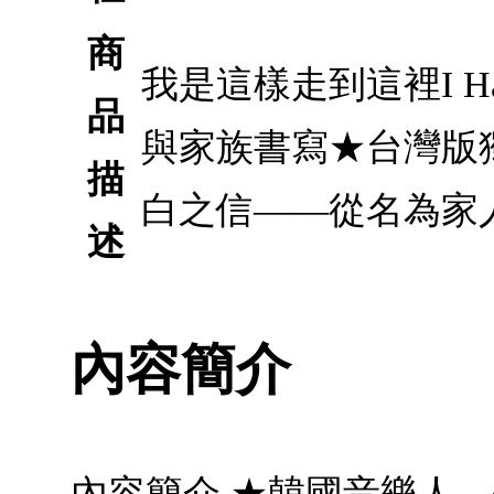
商
我是這樣走到這裡I Ha
品
與家族書寫★台灣版
描
白之信——從名為家
述
內容簡介
內容簡介 ★韓國音樂人