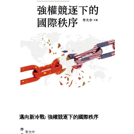
邁向新冷戰: 強權競逐下的國際秩序
作
李大中