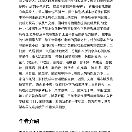
論文發表人、評論人以及圓桌論壇的所有參與者，或是到場聆聽與
參與研 討的各界朋友。 歷屆年會能夠圓滿舉行，背後都有無數的
心血與投入，過去兩年也不例 外，除了特別感謝本校前後任國際
事務學院王高成博士與包正豪博士的支持， 時任所長翁明賢博士
的親力親為，以及外交部、國科會等機構所提供的經費贊 助之
外，也要感謝本所所友會前後任理事長黃介正教授與林亮宇律師、
所有理 監事以及畢業戰友對於上述年會活動的鼎力協助。 在本所
的任務團隊方面，除了全體專任老師的貢獻之外，特別感謝本所助
理陳秀真小姐，如同往常一肩扛起繁複的後勤支援與聯繫協調。至
於第十八屆 與第十九屆的活動總召，分別由本所的李寓心與施毓
萱擔任，兩人認真盡責， 帶領本所碩班同學，包括周睿約、林
芷?、龔鈺翔、邱玟婕、徐傳儒、湯棋 媛、曾子鏵、蔡秉言、廖俊
銘、陳廷瑀、陳建光、葉約伶、陳啟睿、曲姵蓉、 陳宛澤、周語
彤、周育德、陳啟睿、陳驊彤等同學，在龐大的時間壓力下，大
家合作無間，順利完成年會活動的宣傳、公關、文書、場布以及接
待等事宜。 邁向新冷戰：強權競逐下的國際秩序 ii 回首過去，本
所在諸位前輩的耕耘下，眾志成城，以「國家之干城、學術 之重
鎮」的宗旨自我期許，隨著近兩、三年來新進優秀教師陸續加入教
學研究 行列，前瞻未來，相信我們將一本初衷，戮力向前，也希
望各界先進持續予以 鞭策與指教。
作者介紹