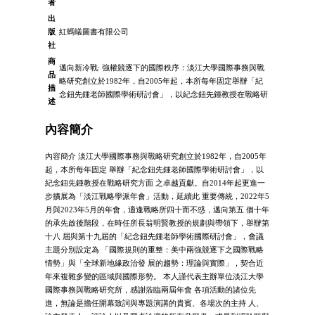
者
出
版
紅螞蟻圖書有限公司
社
商
邁向新冷戰: 強權競逐下的國際秩序：淡江大學國際事務與戰
品
略研究創立於1982年，自2005年起，本所每年固定舉辦「紀
描
念鈕先鍾老師國際學術研討會」，以紀念鈕先鍾教授在戰略研
述
內容簡介
內容簡介 淡江大學國際事務與戰略研究創立於1982年，自2005年
起，本所每年固定 舉辦「紀念鈕先鍾老師國際學術研討會」，以
紀念鈕先鍾教授在戰略研究方面 之卓越貢獻。自2014年起更進一
步擴展為「淡江戰略學派年會」活動，延續此 重要傳統，2022年5
月與2023年5月的年會，適逢戰略所四十而不惑，邁向第五 個十年
的承先啟後階段，在時任所長翁明賢教授的規劃與帶領下，舉辦第
十八 屆與第十九屆的「紀念鈕先鍾老師學術國際研討會」，會議
主題分別設定為 「國際規則的重整：美中兩強競逐下之國際戰略
情勢」與「全球新地緣政治發 展的趨勢：理論與實際」，契合近
年來複雜多變的區域與國際形勢。 本人謹代表主辦單位淡江大學
國際事務與戰略研究所，感謝蒞臨兩屆年會 各項活動的諸位先
進，無論是擔任開幕致詞與專題演講的貴賓、各場次的主持 人、