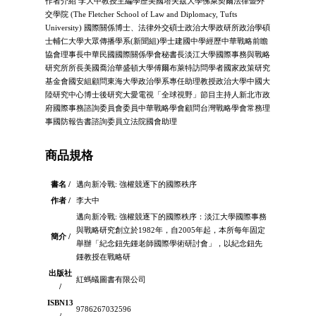
作者介紹 李大中教授主編學歷美國塔夫茲大學佛萊契爾法律暨外
交學院 (The Fletcher School of Law and Diplomacy, Tufts
University) 國際關係博士、法律外交碩士政治大學政研所政治學碩
士輔仁大學大眾傳播學系(新聞組)學士建國中學經歷中華戰略前瞻
協會理事長中華民國國際關係學會秘書長淡江大學國際事務與戰略
研究所所長美國喬治華盛頓大學傅爾布萊特訪問學者國家政策研究
基金會國安組顧問東海大學政治學系專任助理教授政治大學中國大
陸研究中心博士後研究大愛電視「全球視野」節目主持人新北市政
府國際事務諮詢委員會委員中華戰略學會顧問台灣戰略學會常務理
事國防報告書諮詢委員立法院國會助理
商品規格
書名 /
邁向新冷戰: 強權競逐下的國際秩序
作者 /
李大中
邁向新冷戰: 強權競逐下的國際秩序：淡江大學國際事務
與戰略研究創立於1982年，自2005年起，本所每年固定
簡介 /
舉辦「紀念鈕先鍾老師國際學術研討會」，以紀念鈕先
鍾教授在戰略研
出版社
紅螞蟻圖書有限公司
/
ISBN13
9786267032596
/