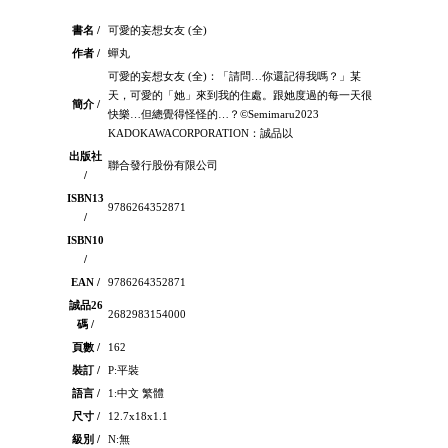
書名 /
可愛的妄想女友 (全)
作者 /
蟬丸
可愛的妄想女友 (全)：「請問…你還記得我嗎？」某
天，可愛的「她」來到我的住處。跟她度過的每一天很
簡介 /
快樂…但總覺得怪怪的…？©Semimaru2023
KADOKAWACORPORATION：誠品以
出版社
聯合發行股份有限公司
/
ISBN13
9786264352871
/
ISBN10
/
EAN /
9786264352871
誠品26
2682983154000
碼 /
頁數 /
162
裝訂 /
P:平裝
語言 /
1:中文 繁體
尺寸 /
12.7x18x1.1
級別 /
N:無