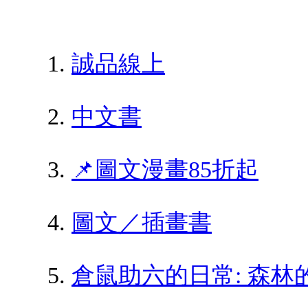
誠品線上
中文書
📌圖文漫畫85折起
圖文／插畫書
倉鼠助六的日常: 森林