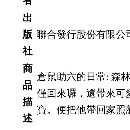
者
出
版
聯合發行股份有限公
社
商
倉鼠助六的日常: 
品
僅回來囉，還帶來可
描
寶。便把他帶回家照
述