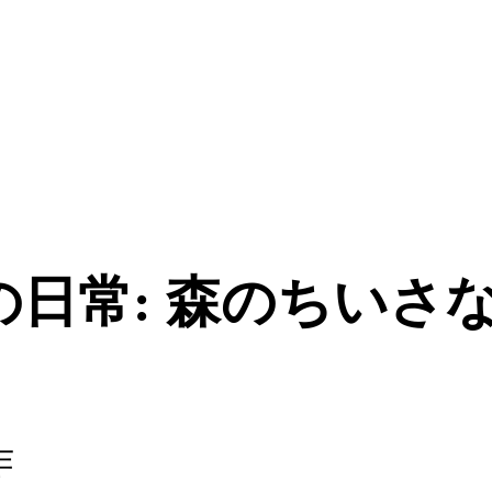
日常: 森のちいさ
作