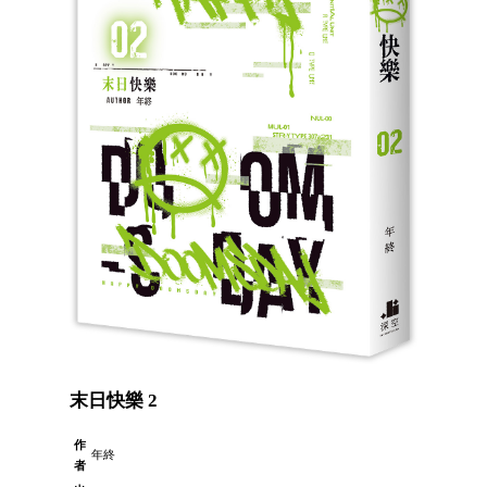
末日快樂 2
作
年終
者