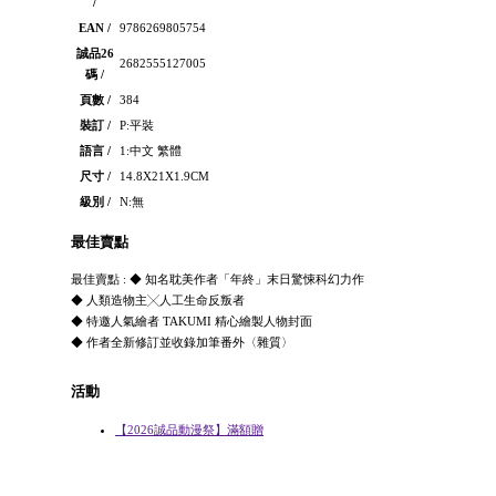
/
EAN /
9786269805754
誠品26
2682555127005
碼 /
頁數 /
384
裝訂 /
P:平裝
語言 /
1:中文 繁體
尺寸 /
14.8X21X1.9CM
級別 /
N:無
最佳賣點
最佳賣點 : ◆ 知名耽美作者「年終」末日驚悚科幻力作
◆ 人類造物主╳人工生命反叛者
◆ 特邀人氣繪者 TAKUMI 精心繪製人物封面
◆ 作者全新修訂並收錄加筆番外〈雜質〉
活動
【2026誠品動漫祭】滿額贈