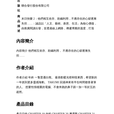
出
版
聯合發行股份有限公司
社
商
末日快樂 2：他們相互依存、欺瞞利用，不應存在的心卻逐漸
品
失控……：誠品以「人文、藝術、創意、生活」為核心價值，
描
由推廣閱讀出發，並透過線上網路，傳遞博雅的溫度，打造
述
內容簡介
內容簡介 他們相互依存、欺瞞利用， 不應存在的心卻逐漸失
控……
作者介紹
作者介紹 年終 一隻普通白熊。 最喜歡暖光燈和怪東西，希望新的
一年抓到更多靈感海豹。 TAKUMI 回過神來有半生時間都拿著筆
的人。 想要性情穩重的電腦、不會奔跑的鼻子跟一加一等於五的
超然。
產品目錄
產品目錄 CHAPTER 19 啟程 CHAPTER 20 遭遇戰 CHAPTER 21