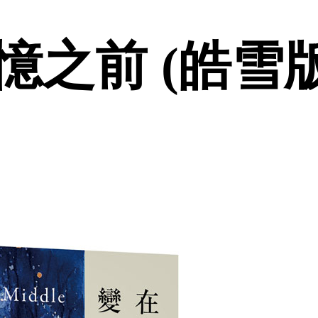
之前 (皓雪版)