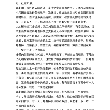
紀，已經93歲。
鄭老師，被許多人稱呼為「臺灣兒童圖畫書教父」，他很早就在國
小用圖畫書進行美術教學；退休後，還協助出版社引進各國經典圖
畫書出版，臺灣許多美術編輯、插畫家，都曾受到鄭老師功夫傳
授，在很多人心中，鄭老師真的是一位教父級的圖畫書高手。
大約鄭老師70多歲時，我因就讀兒童文學研究所，有幸認識他。後
來漸漸的就成為鄭老師的忠實粉絲及小跟班徒弟。在他80歲時，我
號召童書界各路好友，為鄭老師舉辦80歲慶生會，為他策畫作品巡
迴展，後來還陪老師去趟北京，進行專題講座跟新書分享。那時的
鄭老師，走路很快，聲音宏亮，喜歡穿紅衣服，戴自己畫的花帽
子，魅力十足，活力無限。
慢慢的鄭老師進入90歲，不方便外出了，不能出去買報紙，不能自
己到相館彩印圖畫送人，也戒掉了很喜歡喝的多糖咖啡……但鄭老
師還是隨時隨地沉浸在一個豐富又多采多姿的圖畫世界裡。
每次我跟太太一起拜訪鄭老師，他會帶著我們從客廳走進他的書
房，再走進他有書桌的睡覺房間，每一個空間，他都藏有許多自己
的寶貝，有些是自己畫的圖，有些是他收集來特別喜歡的圖或圖畫
書，這些都是精品中的精品，每次去，都有新驚喜！而其中有一大
部分驚喜，就是十二生肖的圖畫。
鄭老師很早就有習慣在每年聖誕節前，創作隔年的「生肖賀年
卡」，然後廣寄給海內外好朋友，也因此，他也收到好多好朋友回
寄來的賀卡。有一天，鄭老師就這樣跟我說，我們來出版一本十二
生肖的圖畫書吧！