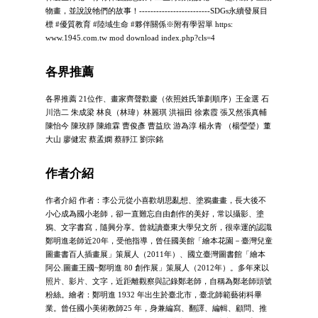
物畫，並說說牠們的故事！-------------------------SDGs永續發展目
標 #優質教育 #陸域生命 #夥伴關係※附有學習單 https:
www.1945.com.tw mod download index.php?cls=4
各界推薦
各界推薦 21位作、畫家齊聲歡慶（依照姓氏筆劃順序）王金選 石
川浩二 朱成梁 林良（林瑋）林麗琪 洪福田 徐素霞 張又然張真輔
陳怡今 陳玫靜 陳維霖 曹俊彥 曹益欣 游為淳 楊永青 （楊瑩瑩）董
大山 廖健宏 蔡孟嫻 蔡靜江 劉宗銘
作者介紹
作者介紹 作者：李公元從小喜歡胡思亂想、塗鴉畫畫，長大後不
小心成為國小老師，卻一直難忘自由創作的美好，常以攝影、塗
鴉、文字書寫，隨興分享。曾就讀臺東大學兒文所，很幸運的認識
鄭明進老師近20年，受他指導，曾任國美館「繪本花園－臺灣兒童
圖畫書百人插畫展」策展人（2011年）、國立臺灣圖書館「繪本
阿公.圖畫王國~鄭明進 80 創作展」策展人（2012年）。多年來以
照片、影片、文字，近距離觀察與記錄鄭老師，自稱為鄭老師頭號
粉絲。繪者：鄭明進 1932 年出生於臺北市，臺北師範藝術科畢
業。曾任國小美術教師25 年，身兼編寫、翻譯、編輯、顧問、推