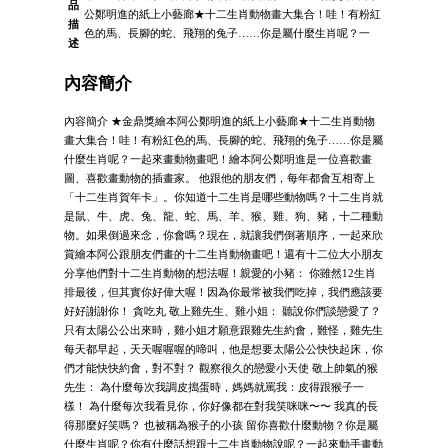
品
公鄭明進的紙上小藝廊★十二生肖動物畫大集合！哇！有粉紅
描
色的馬、長腳的蛇、飛翔的兔子……你是屬什麼生肖呢？一
述
內容簡介
內容簡介 ★金鼎獎繪本阿公鄭明進的紙上小藝廊★十二生肖動物
畫大集合！哇！有粉紅色的馬、長腳的蛇、飛翔的兔子……你是屬
什麼生肖呢？一起來畫動物畫吧！繪本阿公鄭明進是一位喜歡畫
圖、喜歡畫動物的插畫家。 他跟他的朋友們，每年都會互相寄上
「十二生肖賀年卡」。你知道十二生肖是哪些動物嗎？十二生肖就
是鼠、牛、虎、兔、龍、蛇、馬、羊、猴、雞、狗、豬，十二種動
物。如果倒過來念，你會嗎？現在，就讓我們倒著順序，一起來欣
賞繪本阿公跟朋友們畫的十二生肖動物畫吧！還有十二位大小朋友
分享他們對十二生肖動物的想法喔！親愛的小豬： 你雖然12生肖
排最後，但其實你好偉大喔！因為你最常被我們吃掉，我們應該要
好好謝謝你！ 貪吃丸 敬上雞先生、雞小姐： 聽說你們談戀愛了？
只有太陽公公出來時，雞小姐才願意跟雞先生約會，難怪，雞先生
每天都早起，天天喔喔喔的啼叫，他是想要太陽公公快快起床，你
們才能快快約會，對不對？ 觀察很久的戀愛小天使 敬上帥氣的猴
先生： 為什麼每次我調皮搗蛋時，媽媽就罵我：皮得跟猴子一
樣！ 為什麼每次我看見你，你好像都在對我笑咪咪〜〜 我真的長
得那麼好笑嗎？ 也被稱為猴子的小孩 留你喜歡什麼動物？你是屬
什麼生肖呢？你有什麼話想跟十二生肖動物說呢？一起來動手畫動