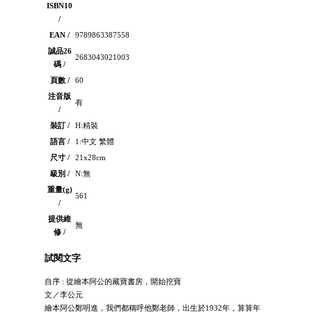
ISBN10
/
EAN /
9789863387558
誠品26
2683043021003
碼 /
頁數 /
60
注音版
有
/
裝訂 /
H:精裝
語言 /
1:中文 繁體
尺寸 /
21x28cm
級別 /
N:無
重量(g)
561
/
提供維
無
修 /
試閱文字
自序 : 從繪本阿公的藏寶書房，開始挖寶
文／李公元
繪本阿公鄭明進，我們都稱呼他鄭老師，出生於1932年，算算年