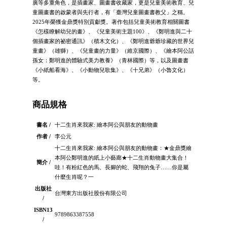
廣等多重角色，是插畫家、圖畫書收藏家，更是兒童美術教育、兒
童圖畫書的啟蒙者與先行者，有「臺灣兒童圖畫書教父」之稱。
2025年榮獲金鼎獎特別貢獻獎。著作包括兒童美術教育相關圖書
《怎樣瞭解幼兒的畫》、《兒童美術主題100》、《鄭明進與二十
個插畫家的祕密通訊》（積木文化）、《鄭明進爺爺珍藏的世界兒
童畫》（雄獅）、《兒童畫的力量》（維京國際）、《繪本阿公話
孫女：鄭明進的體驗式美力教養》（青林國際）等，以及圖畫書
《小紙船看海》、《小動物兒歌集》、《十兄弟》（小魯文化）
等。
商品規格
書名 /
十二生肖來我家: 繪本阿公與朋友的動物畫
作者 /
李公元
十二生肖來我家: 繪本阿公與朋友的動物畫：★金鼎獎繪
本阿公鄭明進的紙上小藝廊★十二生肖動物畫大集合！
簡介 /
哇！有粉紅色的馬、長腳的蛇、飛翔的兔子……你是屬
什麼生肖呢？一
出版社
台灣東方出版社股份有限公司
/
ISBN13
9789863387558
/