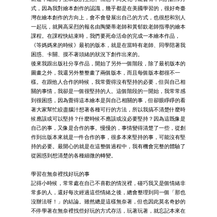
式，因為我對繪本創作的認識，幾乎都是在美國學習的，很好奇臺
灣在繪本創作的方向上，會不會發展出自己的方式，也很想和別人
一起玩，就興高采烈的報名由陶樂蒂老師和黃郁欽老師指導的繪本
課程。在課程快結束時，我們要死命活命的完成一本繪本作品，
《等媽媽來的時候》最初的版本，就是在當時有老師、同學陪著我
困惑、卡關、摸不著頭緒的狀況下創作出來的。
後來我跟出版社分享作品，開始了另外一個階段，除了最初版本的
圖畫之外，我還另外整整畫了兩個版本，而且每個版本都很不一
樣。在跟他人合作的時候，我常覺得沒有堅持的必要，但與自己相
關的事情，我卻是一個很堅持的人。這個階段的一開始，我常常感
到很困惑，因為覺得這本繪本是與自己相關的事，但卻眼睜睜的看
著大家幫忙絞盡腦汁想著各種可行的方法，所以我搞不清楚什麼時
候應該或可以堅持？什麼時候不應該或沒必要堅持？因為這既像是
自己的事，又像是合作的事。慢慢的，事情變得清楚了一些，從創
作到出版本來就是一件合作的事，很多本來堅持的事，可能沒有堅
持的必要。最開心的就是在這整個過程中，我有機會完整的體驗了
從困惑到想清楚的各種細微的轉變。
學習在無奈裡找好玩的事
記得小時候，常常處在自己不喜歡的情況裡，碰巧我又是個情緒非
常多的人，還好每次經過這些情緒之後，總會整理到同一個「那也
沒辦法呀！」的結論。雖然總是這樣無奈著，但也因此莫名奇妙的
不停學著在無奈裡找些好玩的方式存活，玩著玩著，就忘記本來在