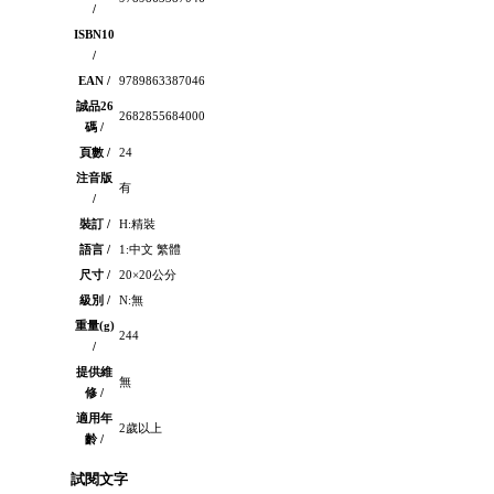
/
ISBN10
/
EAN /
9789863387046
誠品26
2682855684000
碼 /
頁數 /
24
注音版
有
/
裝訂 /
H:精裝
語言 /
1:中文 繁體
尺寸 /
20×20公分
級別 /
N:無
重量(g)
244
/
提供維
無
修 /
適用年
2歲以上
齡 /
試閱文字