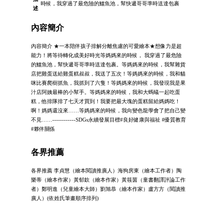
時候，我穿過了最危險的鱷魚池，幫快遞哥哥準時送達包裹
述
內容簡介
內容簡介 ★一本陪伴孩子排解分離焦慮的可愛繪本★想像力是超
能力！將等待轉化成美好時光等媽媽來的時候， 我穿過了最危險
的鱷魚池，幫快遞哥哥準時送達包裹。等媽媽來的時候，我幫雜貨
店把雞蛋送給雞蛋糕叔叔，我送了五次！等媽媽來的時候，我和貓
咪比賽爬樹抓魚，我抓到了六隻！等媽媽來的時候，我發現我是果
汁店阿姨最棒的小幫手。等媽媽來的時候，我和大螞蟻一起吃蛋
糕，他排隊排了七天才買到！我要把最大塊的蛋糕留給媽媽吃！
啊！媽媽還沒來……等媽媽來的時候，我向變色龍學會了把自己變
不見……------------SDGs永續發展目標#良好健康與福祉 #優質教育
#夥伴關係
各界推薦
各界推薦 李貞慧（繪本閱讀推廣人）海狗房東（繪本工作者）陶
樂蒂（繪本作家）黃郁欽（繪本作家）黃筱茵（童書翻譯評論工作
者）鄭明進（兒童繪本大師）劉旭恭（繪本作家）盧方方（閱讀推
廣人）(依姓氏筆畫順序排列)