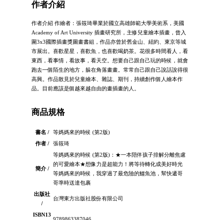
作者介紹
作者介紹 作繪者：張筱琦畢業於國立高雄師範大學美術系，美國
Academy of Art University 插畫研究所，主修兒童繪本插畫，曾入
圍3x3國際插畫獎圖畫書組，作品亦曾於舊金山、紐約、東京等城
市展出。喜歡星星，喜歡魚，也喜歡喝奶茶。花很多時間看人，看
東西，看事情，看故事，看天空。想要自己跟自己玩的時候，就會
跑去一個陌生的地方，躲在角落畫畫。常常自己跟自己說話說得很
高興。作品散見於兒童繪本、雜誌、期刊，持續創作個人繪本作
品。目前應該是個越來越自由的畫插畫的人。
商品規格
書名 /
等媽媽來的時候 (第2版)
作者 /
張筱琦
等媽媽來的時候 (第2版)：★一本陪伴孩子排解分離焦慮
的可愛繪本★想像力是超能力！將等待轉化成美好時光
簡介 /
等媽媽來的時候，我穿過了最危險的鱷魚池，幫快遞哥
哥準時送達包裹
出版社
台灣東方出版社股份有限公司
/
ISBN13
9789863387046