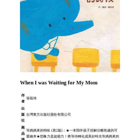
When I was Waiting for My Mom
作
張筱琦
者
出
版
台灣東方出版社股份有限公司
社
商
等媽媽來的時候 (第2版)：★一本陪伴孩子排解分離焦慮的可
品
愛繪本★想像力是超能力！將等待轉化成美好時光等媽媽來的
描