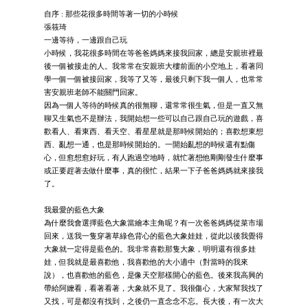
自序 : 那些花很多時間等著一切的小時候
張筱琦
一邊等待，一邊跟自己玩
小時候，我花很多時間在等爸爸媽媽來接我回家，總是安親班裡最
後一個被接走的人。我常常在安親班大樓前面的小空地上，看著同
學一個一個被接回家，我等了又等，最後只剩下我一個人，也常常
害安親班老師不能關門回家。
因為一個人等待的時候真的很無聊，還常常很生氣，但是一直又無
聊又生氣也不是辦法，我開始想一些可以自己跟自己玩的遊戲，喜
歡看人、看東西、看天空、看星星就是那時候開始的；喜歡想東想
西、亂想一通，也是那時候開始的。一開始亂想的時候還有點傷
心，但愈想愈好玩，有人跑過空地時，就忙著想他剛剛發生什麼事
或正要趕著去做什麼事，真的很忙，結果一下子爸爸媽媽就來接我
了。
我最愛的藍色大象
為什麼我會選擇藍色大象當繪本主角呢？有一次爸爸媽媽從菜市場
回來，送我一隻穿著草綠色背心的藍色大象娃娃，從此以後我覺得
大象就一定得是藍色的。我非常喜歡那隻大象，明明還有很多娃
娃，但我就是最喜歡他，我喜歡他的大小適中（對當時的我來
說），也喜歡他的藍色，是像天空那樣開心的藍色。後來我高興的
帶給阿嬤看，看著看著，大象就不見了。我很傷心，大家幫我找了
又找，可是都沒有找到，之後仍一直念念不忘。長大後，有一次大