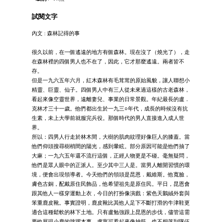
試閱文字
內文 : 森林記得的事
很久以前，在一個遙遠的地方有個森林。現在沒了（燒光了），走
在森林裡的四個男人也不在了，因此，它才那麼遙遠。兩者皆不
存。
但是一九六五年六月，紅木森林有毛茸茸的原始風貌，讓人聯想小
精靈、巨靈、仙子。四個男人中有三人從未來過這樣的古老森林，
看起來像空靈世界，遠離妻兒、事業的日常景觀。年紀最長的盧．
克林才三十一歲。他們都出生於一九三○年代，成長的時候沒有抗
生素，未上大學前就服完兵役。那個時代的男人直接進入成人世
界。
所以：四男人行走於林木間，大樹的肌肉紋理好像巨人的膝蓋。當
他們仰頭搜尋樹梢間的陽光，感到暈眩。部分原因可能是他們抽了
大麻；一九六五年還不流行這個，正經人物更是不碰。毫無疑問，
他們是眾人眼中的正派人。至少其中三人是。當男人離開習慣的環
境，便會出現領導者。今天他們的領頭是昆恩．戴維斯。他寬臉，
膚色古銅，配戴原住民飾品，他希望祖先是原住民。平日，昆恩會
跟其他人一樣穿運動上衣，今日的打扮像演戲：紫色天鵝絨外套與
笨重鹿皮靴。事實證明，鹿皮靴比其他人足下不斷打滑的牛津鞋更
適合這種鬆軟的林下土地。只有盧勉強跟上昆恩的步伐，儘管這需
要他展現小鹿的跳躍本事。盧寧可看起來像抽筋，也不想落到隊伍