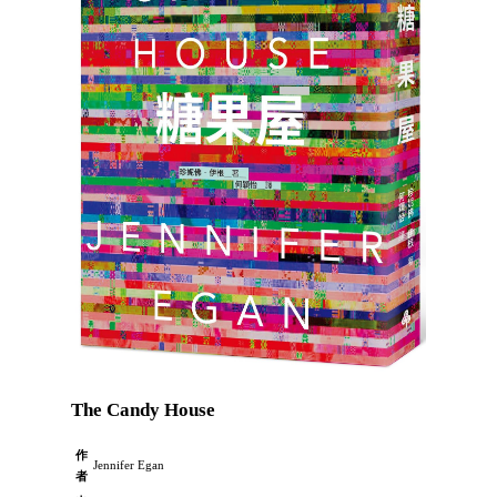
The Candy House
作
Jennifer Egan
者