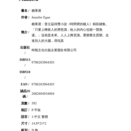
書名 /
糖果屋
作者 /
Jennifer Egan
糖果屋：普立茲得獎小說《時間裡的癡人》精彩續集。
「只要上傳個人的潛意識，他人的內心也能一覽無
簡介 /
遺。」這就是未來。人人上傳意識。量變產生質變。走
進別人的大腦，尋找真
出版社
時報文化出版企業股份有限公司
/
ISBN13
9786263964303
/
ISBN10
/
EAN /
9786263964303
誠品26
2682604934004
碼 /
頁數 /
392
裝訂 /
P:平裝
語言 /
1:中文 繁體
尺寸 /
14.8*21*2
級別 /
N:無