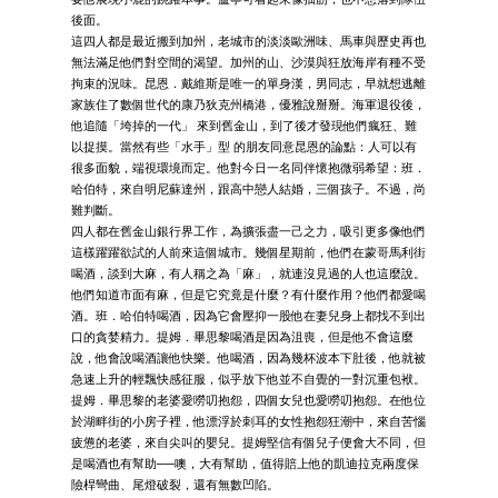
後面。
這四人都是最近搬到加州，老城市的淡淡歐洲味、馬車與歷史再也
無法滿足他們對空間的渴望。加州的山、沙漠與狂放海岸有種不受
拘束的況味。昆恩．戴維斯是唯一的單身漢，男同志，早就想逃離
家族住了數個世代的康乃狄克州橋港，優雅說掰掰。海軍退役後，
他追隨「垮掉的一代」 來到舊金山，到了後才發現他們瘋狂、難
以捉摸。當然有些「水手」型 的朋友同意昆恩的論點：人可以有
很多面貌，端視環境而定。他對今日一名同伴懷抱微弱希望：班．
哈伯特，來自明尼蘇達州，跟高中戀人結婚，三個孩子。不過，尚
難判斷。
四人都在舊金山銀行界工作，為擴張盡一己之力，吸引更多像他們
這樣躍躍欲試的人前來這個城市。幾個星期前，他們在蒙哥馬利街
喝酒，談到大麻，有人稱之為「麻」，就連沒見過的人也這麼說。
他們知道市面有麻，但是它究竟是什麼？有什麼作用？他們都愛喝
酒。班．哈伯特喝酒，因為它會壓抑一股他在妻兒身上都找不到出
口的貪婪精力。提姆．畢思黎喝酒是因為沮喪，但是他不會這麼
說，他會說喝酒讓他快樂。他喝酒，因為幾杯波本下肚後，他就被
急速上升的輕飄快感征服，似乎放下他並不自覺的一對沉重包袱。
提姆．畢思黎的老婆愛嘮叨抱怨，四個女兒也愛嘮叨抱怨。在他位
於湖畔街的小房子裡，他漂浮於刺耳的女性抱怨狂潮中，來自苦惱
疲憊的老婆，來自尖叫的嬰兒。提姆堅信有個兒子便會大不同，但
是喝酒也有幫助──噢，大有幫助，值得賠上他的凱迪拉克兩度保
險桿彎曲、尾燈破裂，還有無數凹陷。