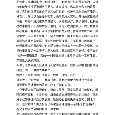
不管盧．克林喝多少（他喝很多），他總有一部分是遙遠的，以淡
淡的疏離注視周遭爛醉的男人。盧在等待。他以為自己等的是愛
情，直到他跟愛慕萬分的克莉絲汀結婚；然後他認為等的可能是生
兒育女；然後以為是搬到西部，兩年前終於實現。等待的感覺持續
不去：那是即將到來的某種變化，與克莉絲汀、孩子無關，也和他
們在蒂伯龍人工湖畔的房子無關。他每天在湖裡晨泳一哩，駕駛單
帆小帆船。他成為社區環形胡同的社交人物，會籌辦野餐郊遊、雞
尾酒會，去年夏天還辦了一場夜間舞會，數十對鄰居夫婦在湖邊赤
腳跟隨法蘭克辛納區、披頭四的歌聲搖擺。在克莉絲汀的催促下，
他撈出薩克斯風吹奏。他在愛荷華大學時加入一個爵士小樂隊，這
是他畢業後第一次表演。眾人鼓掌，電流微竄他的身體。生活真的
很好──堪稱完美，真的──糾纏盧的是：生活的後面一定有什麼，
某種他欠缺的東西。
今早，他的六歲女兒查琳（大家叫她查莉）聳聳太陽曬傷的鼻頭檢
視他，問：「你要去哪裡？」
他說：「到北邊旅行個幾天，釣魚，獵鴨，或許……」
查莉說：「你沒槍。」她直視盧，陽光耙過她的糾纏金色長髮。
盧發現自己逃避她的眼光，說：「其他人有。」
小兒子羅夫在門口抱住他。蒼白，黑髮；那是克莉絲汀的髮色，眼
睛同樣有虹彩。非常奇怪，盧抱住羅夫就覺得兩人開始黏合，放開
兒子就好像扯掉自己的皮膚。他知道他愛羅夫勝過查莉，因此內
疚。這有錯嗎？男人對兒子不都是這種感情──如果他們運氣好，
有兒子的話？可憐的提姆．畢思黎！
此行不會釣魚也不會狩獵。那天下午他們在蒙哥馬利街喝酒、抽百