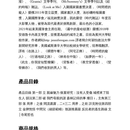
潑》、《Granta》文學季刊、《McSweeney’s》文學季刊以及《紐
約時報》雜誌。《Look at Me》入圍國家圖書獎決選，《時間裡的
癡人》榮獲2011年普立茲獎、國家書評人獎、洛杉磯時報圖書
獎，入圍國際筆會／福克納獎決選，因此榮登《時代雜誌》年度百
大影響人物，被譽為當代最勇於挑戰創新、最出色的小說家。
2021年結束美國筆會主席任期。《霧中的曼哈頓灘》榮獲2018年
安德魯卡內基文學獎，並獲選為紐約城市之書。目前為賓州大學駐
校作家。作者網站http: jenniferegan.com 譯者簡介何穎怡政治大學
新聞研究所畢，美國威斯康辛大學比較婦女學研究，現專職翻譯。
譯有《在路上》、《裸體午餐》、《阿宅正傳》、《時間裡的癡
人》、《行過地獄之路》、《林肯在中陰》、《如夢的一年》、
《此生，你我皆短暫燦爛》、《背叛者》、《夜空穿透傷》、《蠻
骨猶存》、《我們收割的男人》等。
產品目錄
產品目錄 第一部 立 親緣魅力 個案研究：沒有人受傷 城裡來了陌
生人 韻法第二部 破 我們母親的謎 森林記得的事 燦日 i，主角第三
部 落 周界：之後 間諜露露，二○三二 周界，之前 詳見附信第四部
立 金牌恍悟 中間兒（細節範疇）致謝推薦跋 反抗者的逃生路線 文
│寺尾哲也
商品規格