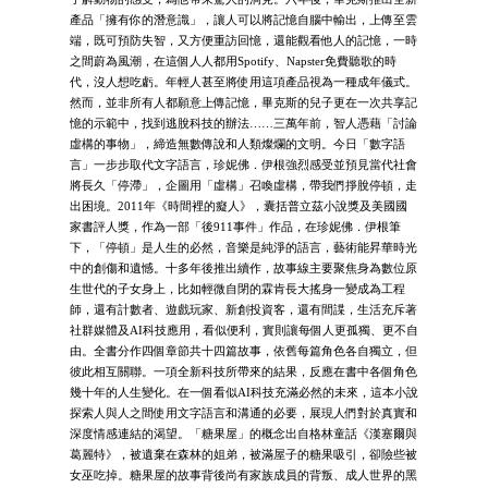
產品「擁有你的潛意識」，讓人可以將記憶自腦中輸出，上傳至雲
端，既可預防失智，又方便重訪回憶，還能觀看他人的記憶，一時
之間蔚為風潮，在這個人人都用Spotify、Napster免費聽歌的時
代，沒人想吃虧。年輕人甚至將使用這項產品視為一種成年儀式。
然而，並非所有人都願意上傳記憶，畢克斯的兒子更在一次共享記
憶的示範中，找到逃脫科技的辦法……三萬年前，智人憑藉「討論
虛構的事物」，締造無數傳說和人類燦爛的文明。今日「數字語
言」一步步取代文字語言，珍妮佛．伊根強烈感受並預見當代社會
將長久「停滯」，企圖用「虛構」召喚虛構，帶我們掙脫停頓，走
出困境。2011年《時間裡的癡人》，囊括普立茲小說獎及美國國
家書評人獎，作為一部「後911事件」作品，在珍妮佛．伊根筆
下，「停頓」是人生的必然，音樂是純淨的語言，藝術能昇華時光
中的創傷和遺憾。十多年後推出續作，故事線主要聚焦身為數位原
生世代的子女身上，比如輕微自閉的霖肯長大搖身一變成為工程
師，還有計數者、遊戲玩家、新創投資客，還有間諜，生活充斥著
社群媒體及AI科技應用，看似便利，實則讓每個人更孤獨、更不自
由。全書分作四個章節共十四篇故事，依舊每篇角色各自獨立，但
彼此相互關聯。一項全新科技所帶來的結果，反應在書中各個角色
幾十年的人生變化。在一個看似AI科技充滿必然的未來，這本小說
探索人與人之間使用文字語言和溝通的必要，展現人們對於真實和
深度情感連結的渴望。「糖果屋」的概念出自格林童話《漢塞爾與
葛麗特》，被遺棄在森林的姐弟，被滿屋子的糖果吸引，卻險些被
女巫吃掉。糖果屋的故事背後尚有家族成員的背叛、成人世界的黑