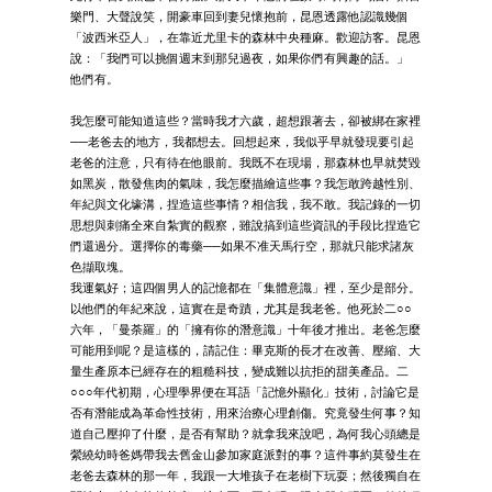
樂門、大聲說笑，開豪車回到妻兒懷抱前，昆恩透露他認識幾個
「波西米亞人」，在靠近尤里卡的森林中央種麻。歡迎訪客。昆恩
說：「我們可以挑個週末到那兒過夜，如果你們有興趣的話。」
他們有。
我怎麼可能知道這些？當時我才六歲，超想跟著去，卻被綁在家裡
──老爸去的地方，我都想去。回想起來，我似乎早就發現要引起
老爸的注意，只有待在他眼前。我既不在現場，那森林也早就焚毀
如黑炭，散發焦肉的氣味，我怎麼描繪這些事？我怎敢跨越性別、
年紀與文化壕溝，捏造這些事情？相信我，我不敢。我記錄的一切
思想與刺痛全來自紮實的觀察，雖說搞到這些資訊的手段比捏造它
們還過分。選擇你的毒藥──如果不准天馬行空，那就只能求諸灰
色擷取塊。
我運氣好；這四個男人的記憶都在「集體意識」裡，至少是部分。
以他們的年紀來說，這實在是奇蹟，尤其是我老爸。他死於二○○
六年，「曼荼羅」的「擁有你的潛意識」十年後才推出。老爸怎麼
可能用到呢？是這樣的，請記住：畢克斯的長才在改善、壓縮、大
量生產原本已經存在的粗糙科技，變成難以抗拒的甜美產品。二
○○○年代初期，心理學界便在耳語「記憶外顯化」技術，討論它是
否有潛能成為革命性技術，用來治療心理創傷。究竟發生何事？知
道自己壓抑了什麼，是否有幫助？就拿我來說吧，為何我心頭總是
縈繞幼時爸媽帶我去舊金山參加家庭派對的事？這件事約莫發生在
老爸去森林的那一年，我跟一大堆孩子在老樹下玩耍；然後獨自在