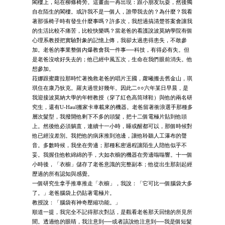
閣樓上，站在柳條椅旁。這畫面一再出現：跟小朋友玩耍，然後獨
自在陌生的閣樓。或許我不是一個人，誰帶我去的？為什麼？我看
著那張椅子時有發生什麼事嗎？許多次，我想過搞清楚答案會讓我
的生活比較不痛苦，比較快樂嗎？當老爸的看護說波莫納學院有個
心理系教授把實驗對象的記憶上傳，我卻太過患得患失，不敢參
加。老爸的事業整個內爆教會我一件事──科技，有得必有失。但
是老爸沒啥好失去的；他已經中風五次，生命在我們眼前消失。他
想參加。
菈娜跟蜜蘿拉那時忙著挽救老爸的唱片王國，蘿曦搬去舊金山，琪
琪住在康乃狄克。羅夫過世好幾年。因此二○○六年某日早晨，是
我迎接波莫納大學的年輕教授（穿了紅色高筒球鞋）與他的兩名研
究生，還有U-Haul搬家卡車載來的機器。老爸留著衝浪選手那種多
層次髮型，我撥開他剩下不多的頭髮，把十二個電極片貼到他頭
上。然後他必須躺直，連續十一小時，睡或醒都可以，那個時候對
他已經沒差別。我把他的病床推到池邊，讓他聆聽人工瀑布的聲
音。多數時候，我坐在旁邊；那種私密過程讓陌生人陪他似乎不
妥。我握住他軟綿綿的手，大如衣櫥的機器在旁邊嗡嗡響。十一個
小時後，「衣櫥」儲存了老爸意識的完整副本；他從出生那刻起經
歷過的所有認知與感覺。
一個研究生拿手推車推走「衣櫥」，我說：「它可比一個腦袋大多
了。」老爸腦袋上仍貼著電極片。
教授說：「腦袋有神奇壓縮功能。」
順道一提，我完全不記得那次對話，是觀看老爸那天回憶的所見所
聞。透過他的眼睛，我注意到──或者該說他注意到──我是個短髮