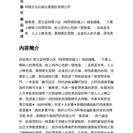
出
版
時報文化出版企業股份有限公司
社
商
糖果屋：普立茲得獎小說《時間裡的癡人》精彩續集。「只要
品
上傳個人的潛意識，他人的內心也能一覽無遺。」這就是未
描
來。人人上傳意識。量變產生質變。走進別人的大腦，尋找真
述
內容簡介
內容簡介 普立茲得獎小說《時間裡的癡人》精彩續集。「只要上
傳個人的潛意識，他人的內心也能一覽無遺。」這就是未來。人人
上傳意識。量變產生質變。走進別人的大腦，尋找真實的自我。流
量使人上癮，製造虛假幻覺。我是誰？我曾經是誰？新智慧來敲
門。一本直面「數字語言」時代的歐威爾式預言。人們預感會受騙
為何仍無可自拔？「糖果屋」代表一種更潛意識的誘惑。你願意與
人共享私密回憶嗎？社群媒體上的你真的是你嗎？當人人上傳記
憶，意謂著人類的一切回憶和意識都將失去神祕。作家寺尾哲也
專文推薦✷《紐約時報》年度十大好書✷美國前總統歐巴馬推薦年
度選書✷「媽的多重宇宙」製作公司A24即將改編影集科技巨頭畢
克斯‧布登，創辦當今最熱門的科技公司「曼荼羅」。四十歲這
年，他亟需想出一個新點子突破公司發展瓶頸，在偶然參加的哥倫
比亞大學教授聚會上，意外得知專家們利用腦部感應裝置幫助人類
了解動物的感受，為他帶來驚人的洞見。六年後，畢克斯推出全新