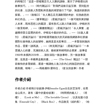
約時報》「這是一部複雜且引人入勝的讀物，展示了伊根傑出的
敘事技巧。」──《時代雜誌》「對我們這個日益互聯、受到監控
的社會，以及個人對隱私和意義的渴望進行了巧妙、無盡的創新的
探索。」──《衛報》「令人難忘且充滿歡鬧的奇妙、狂熱創意的
科幻作品。」──《書單雜誌》（星級評論）「一個可能到來的駭
人未來，既有思想上的嚴謹，還有形式上讓人印象深刻，伊根的另
一個里程碑。」──《圖書館雜誌》（星級評論）「令人興奮，超
越獲得普立茲獎的前作。伊根迄今最好的作品。」──《出版人週
刊》（星級評論）「當伊根運用她強大的天賦檢視網路和社群媒
體對社會和個人的改變時，她簡直是光彩奪目……一本緊張刺激的
作品，需要一讀再讀。」──《柯克斯評論》（星級評論）「一本
震撼人心的書，充滿技術人員、藝術家和精明的企業家，故事從
1960年末橫跨2030年……當你深陷一個故事時，另一個故事展
開，這真是一本糖果盒般的書。」──《The Gloss》雜誌「一部
節奏快的多聲嬉戲，通過一種讓他人進入你內心的險惡的技術，縱
橫美國。唉呦！」──瑪格麗特‧愛特伍，《使女的故事》作者
作者介紹
作者介紹 作者簡介珍妮佛‧伊根Jennifer Egan出生於芝加哥，在舊
金山長大。著有《霧中的曼哈頓灘》、《時間裡的癡人》、《塔
樓》、《Look at Me》、《The Invisible Circus》，以及短篇小說
集《Emerald City》、《Black Box》。作品散見《紐約客》、《哈