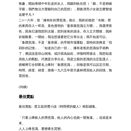
無趣，開始堆積中年肚皮的女人，我聽到他在想（「聽」不是精確
字眼；我們無法大聲聽到自己的思想），那個漂亮小女孩怎麼變成
這麼平凡？
二○一六年，當「擁有你的潛意識」推出，我終於能把「衣櫥」裡
的東西存入一呎高、黃色透明的「曼荼羅意識立方體」。我選擇黃
色，因為它讓我想到太陽，想到老爸的游泳。存入立方體後，我終
於能觀看。一開始，我沒想過要把它分享出去；我不知道可以。
「集體意識」不是「曼荼羅」的早期市場重點，當時的宣傳是「找
回你的記憶」、「知道自己的一切」。擁有老爸的意識似乎就夠
了，應該說是排山倒海。或許因為如此，伴隨時間過去，我想知道
其他人的觀點。代價是分享出去。我是父親的意識的法定監護人，
授權將它全部匿名上傳到「集體意識」。回報是我可以設定日期、
時間、經度、緯度，搜索一九六五年那天森林裡其他人的回憶，無
需捏造。
(待續)
最佳賣點
最佳賣點 : 普立茲得獎小說《時間裡的癡人》精彩續集。
「只要上傳個人的潛意識，他人的內心也能一覽無遺。」這就是未
來。
人人上傳意識。量變產生質變。