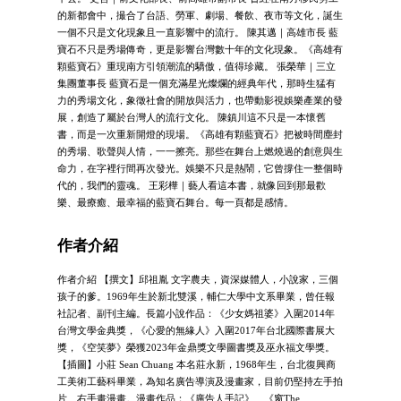
的新都會中，撮合了台語、勞軍、劇場、餐飲、夜市等文化，誕生
一個不只是文化現象且一直影響中的流行。 陳其邁｜高雄市長 藍
寶石不只是秀場傳奇，更是影響台灣數十年的文化現象。《高雄有
顆藍寶石》重現南方引領潮流的驕傲，值得珍藏。 張榮華｜三立
集團董事長 藍寶石是一個充滿星光燦爛的經典年代，那時生猛有
力的秀場文化，象徵社會的開放與活力，也帶動影視娛樂產業的發
展，創造了屬於台灣人的流行文化。 陳鎮川這不只是一本懷舊
書，而是一次重新開燈的現場。《高雄有顆藍寶石》把被時間塵封
的秀場、歌聲與人情，一一擦亮。那些在舞台上燃燒過的創意與生
命力，在字裡行間再次發光。娛樂不只是熱鬧，它曾撐住一整個時
代的，我們的靈魂。 王彩樺｜藝人看這本書，就像回到那最歡
樂、最療癒、最幸福的藍寶石舞台。每一頁都是感情。
作者介紹
作者介紹 【撰文】邱祖胤 文字農夫，資深媒體人，小說家，三個
孩子的爹。1969年生於新北雙溪，輔仁大學中文系畢業，曾任報
社記者、副刊主編。長篇小說作品：《少女媽祖婆》入圍2014年
台灣文學金典獎，《心愛的無緣人》入圍2017年台北國際書展大
獎，《空笑夢》榮獲2023年金鼎獎文學圖書獎及巫永福文學獎。
【插圖】小莊 Sean Chuang 本名莊永新，1968年生，台北復興商
工美術工藝科畢業，為知名廣告導演及漫畫家，目前仍堅持左手拍
片、右手畫漫畫。漫畫作品：《廣告人手記》、《窗The