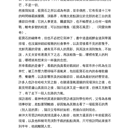
芒，不是一切。
然後我知道，藍寶石之所以成為奇蹟，並非偶然，它有長達十三年
的時間稱霸娛樂圈、演藝界，有幾次差點讓位於北部的老三台的直
播節目停擺；它的人事更迭、爾虞我詐，也不輸歷史上任何一場商
戰，離奇多變的程度，可以拍好幾集《藍寶石風雲》、《同愛街傳
奇》。
藍寶石的確傳奇，但也不必把它寫神了，書中道盡紙醉金迷與華麗
排場，也沒漏掉錯綜複雜的社會事件，以及背後看不見的那隻手。
光鮮亮麗的背後，總有見不得人的黑影。與其說水清則無魚，不如
說，大丈夫皆有逐鹿天下之志，再說粗魯一點，哪裡有驚人的利
益，哪裡就有想來分一杯羹的念想。
所幸看戲的是傻子，看戲的負責看好戲就好，每當市井小民為生活
奔忙，被工作壓力壓得喘不過氣來，包括藍寶石在內的各種歌廳
秀、餐廳秀，以及影響所及的綜藝節目，就成為最好的紓壓管道。
許多人也許在哈哈大笑之餘，在聽過蕩氣迴腸的現場演出之後，在
親見明星廬山真面目之後，隔日起床又是一條好漢，彷彿又充飽電
了，有了走下一段人生路的力氣。
採訪過程，最神奇的莫過於聽到受訪者談到學生時代，父母為各種
瑣事吵架，差點要鬧離婚，卻因勉為其難去看了一場藍寶石的秀
（別人送的票），隔日父母和好如初，然後白頭到現在。
林沖大哥受訪時的真情流露令人動容，他努力還原四十年前藍寶石
現場，以及他和豬哥亮演對手戲的點點滴滴。只可惜訪問結束後不
到半年，他就離開人世。