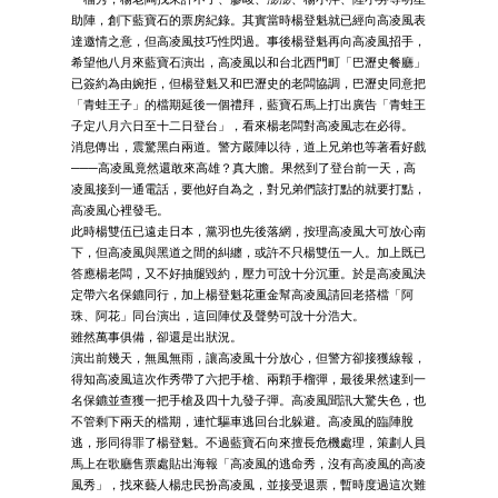
助陣，創下藍寶石的票房紀錄。其實當時楊登魁就已經向高凌風表
達邀情之意，但高凌風技巧性閃過。事後楊登魁再向高凌風招手，
希望他八月來藍寶石演出，高凌風以和台北西門町「巴瀝史餐廳」
已簽約為由婉拒，但楊登魁又和巴瀝史的老闆協調，巴瀝史同意把
「青蛙王子」的檔期延後一個禮拜，藍寶石馬上打出廣告「青蛙王
子定八月六日至十二日登台」，看來楊老闆對高凌風志在必得。
消息傳出，震驚黑白兩道。警方嚴陣以待，道上兄弟也等著看好戲
───高凌風竟然還敢來高雄？真大膽。果然到了登台前一天，高
凌風接到一通電話，要他好自為之，對兄弟們該打點的就要打點，
高凌風心裡發毛。
此時楊雙伍已遠走日本，黨羽也先後落網，按理高凌風大可放心南
下，但高凌風與黑道之間的糾纏，或許不只楊雙伍一人。加上既已
答應楊老闆，又不好抽腿毀約，壓力可說十分沉重。於是高凌風決
定帶六名保鑣同行，加上楊登魁花重金幫高凌風請回老搭檔「阿
珠、阿花」同台演出，這回陣仗及聲勢可說十分浩大。
雖然萬事俱備，卻還是出狀況。
演出前幾天，無風無雨，讓高凌風十分放心，但警方卻接獲線報，
得知高凌風這次作秀帶了六把手槍、兩顆手榴彈，最後果然逮到一
名保鑣並查獲一把手槍及四十九發子彈。高凌風聞訊大驚失色，也
不管剩下兩天的檔期，連忙驅車逃回台北躲避。高凌風的臨陣脫
逃，形同得罪了楊登魁。不過藍寶石向來擅長危機處理，策劃人員
馬上在歌廳售票處貼出海報「高凌風的逃命秀，沒有高凌風的高凌
風秀」，找來藝人楊忠民扮高凌風，並接受退票，暫時度過這次難