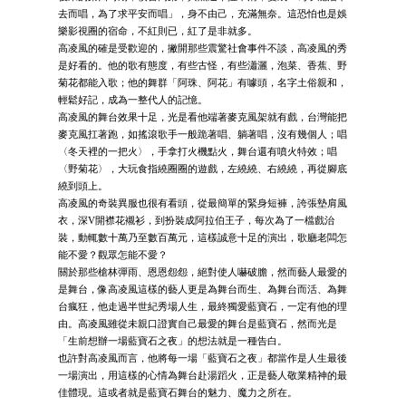
去而唱，為了求平安而唱」，身不由己，充滿無奈。這恐怕也是娛
樂影視圈的宿命，不紅則已，紅了是非就多。
高凌風的確是受歡迎的，撇開那些震驚社會事件不談，高凌風的秀
是好看的。他的歌有態度，有些古怪，有些瀟灑，泡菜、香蕉、野
菊花都能入歌；他的舞群「阿珠、阿花」有噱頭，名字土俗親和，
輕鬆好記，成為一整代人的記憶。
高凌風的舞台效果十足，光是看他端著麥克風架就有戲，台灣能把
麥克風扛著跑，如搖滾歌手一般跪著唱、躺著唱，沒有幾個人；唱
〈冬天裡的一把火〉，手拿打火機點火，舞台還有噴火特效；唱
〈野菊花〉，大玩食指繞圈圈的遊戲，左繞繞、右繞繞，再從腳底
繞到頭上。
高凌風的奇裝異服也很有看頭，從最簡單的緊身短褲，誇張墊肩風
衣，深V開襟花襯衫，到扮裝成阿拉伯王子，每次為了一檔戲治
裝，動輒數十萬乃至數百萬元，這樣誠意十足的演出，歌廳老闆怎
能不愛？觀眾怎能不愛？
關於那些槍林彈雨、恩恩怨怨，絕對使人嚇破膽，然而藝人最愛的
是舞台，像高凌風這樣的藝人更是為舞台而生、為舞台而活、為舞
台瘋狂，他走過半世紀秀場人生，最終獨愛藍寶石，一定有他的理
由。高凌風雖從未親口證實自己最愛的舞台是藍寶石，然而光是
「生前想辦一場藍寶石之夜」的想法就是一種告白。
也許對高凌風而言，他將每一場「藍寶石之夜」都當作是人生最後
一場演出，用這樣的心情為舞台赴湯蹈火，正是藝人敬業精神的最
佳體現。這或者就是藍寶石舞台的魅力、魔力之所在。