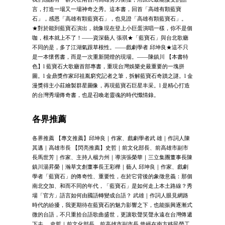
言，打造一場又一場神奇之秀。這本書，回首「高雄有顆藍寶
石」，感恩「高雄有顆藍寶石」，也見證「高雄有顆藍寶石」。
★對於能到藍寶石演出，就像現在登上小巨蛋演唱一樣，你不是個
咖，根本就上不了！——資深藝人 張琪★「藍寶石」與台北歌廳
不同的是，多了江湖氣跟草根性。——戲劇學者 邱坤良★這不只
是一本懷舊書，而是一次重新開燈的現場。——陳鎮川 【本書特
色】l 藍寶石大歌廳首部專書，重現台灣娛樂史最重要的一塊拼
圖。l 金鼎獎作家邱祖胤窮究記者之筆，拆解藍寶石奇蹟之謎。l 金
漫獎得主小莊繪製群星圖像，再現藍寶石巨星丰采。l 是精心打造
的台灣秀場傳奇書，也是召喚老靈魂的時代懺情錄。
各界推薦
各界推薦 【專文推薦】邱坤良｜作家、戲劇學者武 雄｜作詞人陳
其邁｜高雄市長 【閃亮推薦】史哲｜前文化部長、前高雄市副市
長馬世芳｜作家、主持人楊力州｜導演張榮華｜三立集團董事長陳
鎮川湯昇榮｜瀚草文創董事長王彩樺｜藝人 邱坤良｜作家、戲劇
學者「藍寶石」的傳奇性、重要性，在於它背後的象徵意義：那個
南北交加、和而不同的年代，「藍寶石」是如何走上本土路線？秀
場「官方」語言如何由國語轉變成台語？ 武雄｜作詞人眼見網路
時代的紛擾，我更期待在藍寶石的魅力影響之下，也能振興逐漸式
微的台語，不只重拾台語歌曲盛世，更讓歌聲笑聲永遠在台灣傳遞
下去。 史哲｜前文化部長、前高雄市副市長 曾經在南方移民勞工