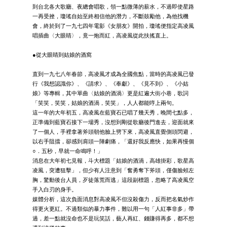
到台北各大歌廳、夜總會唱歌，領一點微薄的薪水，不過即使星路
一再受挫，瓊瑤自始至終相信他的潛力，不斷鼓勵他，為他找機
會，終於到了一九七四年電影《女朋友》開拍，瓊瑤便指定高凌風
唱插曲〈大眼睛〉，竟一炮而紅，高凌風從此扶搖直上。
●從大眼睛到姑娘的酒窩
直到一九七八年春節，高凌風才成為全國焦點，當時的高凌風已發
行《我想認識你》、《請求》、《奉獻》、《見不到》、《小姑
娘》等專輯，其中單曲〈姑娘的酒渦〉更是紅遍大街小巷，歌詞
「笑笑，笑笑，姑娘的酒渦，笑笑」，人人都能哼上兩句。
這一年的大年初五，高凌風在藍寶石已唱了幾天秀，晚間七點多，
正準備到藍寶石接下一場秀，沒想到剛從歌廳後門進去，迎面就來
了一個人，手裡拿著斧頭朝他臉上劈下來，高凌風直覺側頭閃避，
以右手阻擋，卻感到肩頭一陣劇痛，「還好我反應快，如果再慢個
○．五秒，早就一命鳴呼！」
消息在大年初七見報，斗大標題「姑娘的酒渦，高雄掛彩，歌星高
凌風，突遭狙擊」，但少有人注意到「奮勇奪下斧頭，僅傷臉頰左
胸，驚動後台人員，歹徒落荒而逃」這段副標題，忽略了高凌風空
手入白刃的身手。
媒體分析，這次負面消息對高凌風不但沒殺傷力，反而把名氣炒作
得更火更紅。不過類似的暴力事件，難以用一句「人紅事非多」帶
過，差一點就沒命也不是玩笑話，藝人再紅、錢賺得再多，都不想