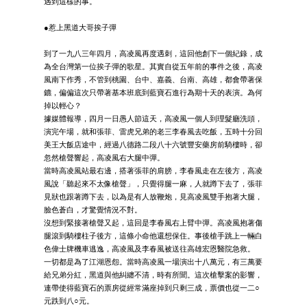
遇到這樣的事。
●惹上黑道大哥挨子彈
到了一九八三年四月，高凌風再度遇刺，這回他創下一個紀錄，成
為全台灣第一位挨子彈的歌星。其實自從五年前的事件之後，高凌
風南下作秀，不管到桃園、台中、嘉義、台南、高雄，都會帶著保
鑣，偏偏這次只帶著基本班底到藍寶石進行為期十天的表演。為何
掉以輕心？
據媒體報導，四月一日愚人節這天，高凌風一個人到理髮廳洗頭，
演完午場，就和張菲、雷虎兄弟的老三李春風去吃飯，五時十分回
美王大飯店途中，經過八德路二段八十六號豐安藥房前騎樓時，卻
忽然槍聲響起，高凌風右大腿中彈。
當時高凌風站最右邊，搭著張菲的肩膀，李春風走在左後方，高凌
風說「聽起來不太像槍聲」，只覺得腿一麻，人就蹲下去了，張菲
見狀也跟著蹲下去，以為是有人放鞭炮，見高凌風雙手抱著大腿，
臉色蒼白，才驚覺情況不對。
沒想到緊接著槍聲又起，這回是李春風右上臂中彈。高凌風抱著傷
腿滾到騎樓柱子後方，這條小命他還想保住。事後槍手跳上一輛白
色偉士牌機車逃逸，高凌風及李春風被送往高雄宏恩醫院急救。
一切都是為了江湖恩怨。當時高凌風一場演出十八萬元，有三萬要
給兄弟分紅，黑道與他糾纏不清，時有所聞。這次槍擊案的影響，
連帶使得藍寶石的票房從經常滿座掉到只剩三成，票價也從一二○
元跌到八○元。