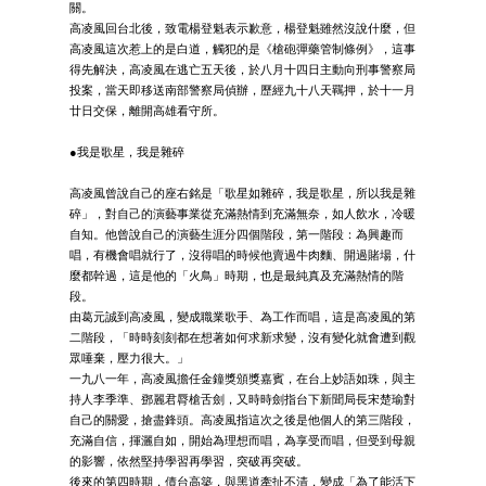
關。
高凌風回台北後，致電楊登魁表示歉意，楊登魁雖然沒說什麼，但
高凌風這次惹上的是白道，觸犯的是《槍砲彈藥管制條例》，這事
得先解決，高凌風在逃亡五天後，於八月十四日主動向刑事警察局
投案，當天即移送南部警察局偵辦，歷經九十八天羈押，於十一月
廿日交保，離開高雄看守所。
●我是歌星，我是雜碎
高凌風曾說自己的座右銘是「歌星如雜碎，我是歌星，所以我是雜
碎」，對自己的演藝事業從充滿熱情到充滿無奈，如人飲水，冷暖
自知。他曾說自己的演藝生涯分四個階段，第一階段：為興趣而
唱，有機會唱就行了，沒得唱的時候他賣過牛肉麵、開過賭場，什
麼都幹過，這是他的「火鳥」時期，也是最純真及充滿熱情的階
段。
由葛元誠到高凌風，變成職業歌手、為工作而唱，這是高凌風的第
二階段，「時時刻刻都在想著如何求新求變，沒有變化就會遭到觀
眾唾棄，壓力很大。」
一九八一年，高凌風擔任金鐘獎頒獎嘉賓，在台上妙語如珠，與主
持人李季準、鄧麗君脣槍舌劍，又時時劍指台下新聞局長宋楚瑜對
自己的關愛，搶盡鋒頭。高凌風指這次之後是他個人的第三階段，
充滿自信，揮灑自如，開始為理想而唱，為享受而唱，但受到母親
的影響，依然堅持學習再學習，突破再突破。
後來的第四時期，債台高築，與黑道牽扯不清，變成「為了能活下