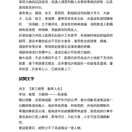
張琪大姊的話說從頭，也讓人感受到藝人在幕前幕後的拚勁，以及
真情真意的付出。
還有青山、楊燕、余天、黃西田、劉福助這些綜藝大哥大、大姊
大，以及「鼓王」黃瑞豐、建華里里長吳文欽、永盛皮鞋老闆陳根
旺、「澎湖嫂」之子陳羿名、資深音控師林德儀、演唱會達人劉國
煒和吳垠慧、柯明峰、周振興等民間友人。
好朋友楊力州投入藍寶石紀錄片工作甚早，有他無時無刻的協助與
顧問，讓這本書的起步不至於太倉皇，進而愈走愈踏實、穩健。
感謝所有受訪者，幫我拼起藍寶石這塊美麗的拼圖。
感謝高雄流行音樂中心、遠流出版公司的鼎力協助。
撫今追昔，不必大嘆回不去了，藍寶石終究為這片土地留下充沛的
能量，接下來路要怎麼走，這本書也許能提供一些啟發及靈感。慶
幸的是，許多有心人，已經在路上了。
試閱文字
內文 : 【第三檔秀．藝界人生】
斧頭、槍聲、大眼睛────高凌風
難以想像，在那個戒嚴、保守年代的台灣，會出現像高凌風這樣一
位離經叛道的藝人，他的奇裝異服、特殊唱腔、誇張的肢體動作、
華麗的舞群及出場，都為當年的娛樂圈帶來啟發，當然他的行事作
風也為自己惹上麻煩，星海浮沉，大起大落，人生可說充滿戲劇
性。
要談藍寶石，絕對少不了高凌風這一號人物。