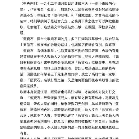
〈中央副刊〉一九七二年四月四日起連載六天〈一個小市民的心
聲〉，作者署名「孤影」，對黨外人士參與選舉所引起的政治動盪
深感不安，呼籲社會「信仰領袖」和「擁戴政府」才會有生活的小
確幸，特別舉的例子是社會安定，公務員下班之後才可以到歌廳聽
歌、吃個館子。這幾篇文章隨後結集出版，在機關、學校廣為流
通。
「藍寶石」與台北歌廳不同的是，多了江湖氣跟草根性，以台語為
主要語言，發展出的歌廳秀路線，也與飯店夜總會有別。觀眾來
「藍寶石」看偶像歌星，也觀賞葷素不拘的節目表演，秀場的有趣
好笑關鍵在主持人與藝人之間的插科打諢，能損人也能自嘲。《高
雄有顆藍寶石》書中條理分明地敘述「藍寶石」歌廳歷史、所在環
境與表演風格，包括出身屏東里港、曾赴日攻讀礦冶工程的蔡有
望，回國後如何帶著三千元來高雄打拚，成立了高雄市第一家歌
廳；「藍寶石」名號打響之後，又是如何面臨雨後春筍般冒出的歌
廳同業競爭。
歌廳本身就是江湖，經營者也得具江湖氣，才能與各方勢力打交
道，「藍寶石」經營者數度易人，蔡有望之後有蔡松雄，再接著是
楊登魁，聲名大噪的同時，槍擊聲與刀光劍影，為戒嚴時期的「藍
寶石」增添神祕色彩，當時隱約有潛規則：藝人沒在「藍寶石」登
台過，就算不了大咖。本書也記述了「藍寶石」舞台上著名藝人的
華麗造型與表演風格，以及若干被槍擊與被指控「開黃腔」而遭受
禁唱處罰的歌星，令人難以想像的是一向形象端莊的鳳飛飛也榜上
有名。
對許多人來說，講起「藍寶石」就會聯想豬哥亮，作者還整理了豬