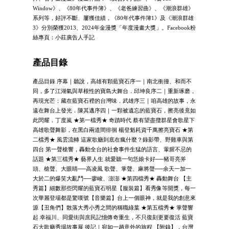
Window》、《80年代事件簿》、《老爸練習曲》、《潮浪群雄》
系列等，好評不斷、屢獲佳績，《80年代事件簿1》及《潮浪群雄
3》分別榮獲2013、2024年金漫獎「年度漫畫大獎」。Facebook粉
絲專頁：小莊廣告人手記
產品目錄
產品目錄 序幕｜聽說，高雄有顆藍寶石序一｜南北衝撞、和而不
同，多了江湖氣與草根性的寶島大舞台．邱坤良序二｜重新琢磨，
再現光芒：藏在藍寶石裡的台灣味．武雄序三｜咱高雄的故事，永
遠在舞台上發光．陳其邁序四｜一顆被遺忘的藍寶石，擦亮後竟如
此閃耀．丁度嵐 ★第一檔秀★ 奇蹟時代 蔡有望盡攬群星會歌星下
高雄歌聲舞影，在黑白兩道間徘徊 楊登魁耗資千萬擦亮寶石 ★第
二檔秀★ 風雲流轉 這家歌廳到底在瘋什麼？錄影帶、野雞車與第
四台 第一聲槍響，轟動全台的社會事件生猛的語言、葷腥不忌的
話題 ★第三檔秀★ 藝界人生 就愛聽一句恁娘卡好──豬哥亮斧
頭、槍聲、大眼睛──高凌風 歌聲、掌聲、麻將聲──余天一加一
大於二的爆笑大亂鬥──廖峻、澎澎 ★第四檔秀★ 轟動舞台 【主
秀篇】細數那些閃耀的藍寶石明星【服裝篇】看秀像等開獎，每一
次華麗登場都是驚嘆號【音樂篇】台上一個眼神，就是我的創意來
源【丑角們】散落大秀小秀之間的稱職綠葉 ★第五檔秀★ 掌聲響
起 幸福川、同愛街與庶民記憶傳奇重生，不只復刻更要復活 藍寶
石大歌廳秀場故事展 後記｜宛如一趟意外的旅程 【附錄】．台灣