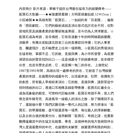
內容簡介 影片來源：牽猴子提供台灣最生猛有力的娛樂傳奇——
藍寶石大歌廳——★★隨書限量贈｜大明星插畫貼紙 12✕15cm｜
小莊繪製★★高雄有顆「藍寶石」，一如紐約有「百老匯」，倫敦
有「西區劇院」，它們的藝術成就及演出形式也許完全不同，但對
當地民眾及娛樂產業的影響卻無遠弗屆，至今仍為人津津樂道。☆
藍寶石成為奇蹟，並非偶然，它有長達數十年的時間稱霸娛樂圈、
演藝界，有幾次差點讓北部老三台的直播節目停擺；它的人事更
迭、爾虞我詐，也不輸歷史上任何一場商戰。☆藍寶石的秀場演出
生猛有勁、葷腥不忌，它的敢、直接與爽，為小市民發聲，為底層
渴望自由的聲音找到出口——這是戒嚴令下的娛樂奇蹟，並非橫空
出世，也並非歷史必然，它，就是獨一無二的存在。 上個世紀
1967至1991年間，高雄出現一處傳奇的所在，它創造了台灣娛樂
產業的奇蹟，在最壓抑的戒嚴年代，出現最奔放、狂野、俗擱有力
的創意，所有藝人爭相前來演出；它的敢、直接與爽，讓群眾從中
得到情緒的出口，透過口耳相傳及錄影帶傳播，藍寶石紅遍全台，
成為現象級的殿堂。可惜時代巨輪在轉，藍寶石奇蹟不再，當人們
懷念當年豬哥亮、高凌風等一線藝人的演出之餘，除了慨嘆回不去
了，還能做什麼？我們試圖召喚一整代人的記憶，努力拼湊出「藍
寶石」的華麗樣貌，盡可能還原每一場秀、每位藝人的渾身解數、
以及台前台後的敬業付出，進而解開「藍寶石」奇蹟之謎，也重新
翻攪蘊藏其中的生猛文化能量。畢竟，這個神奇的地方曾經陪伴台
灣人度過最壓抑的年代，在媒體尚未解禁、娛樂選擇有限的時刻，
我們感謝有一群人在南台灣高雄努力衝撞，用庶民最能接受的語