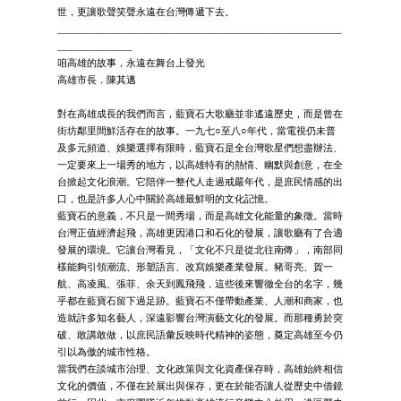
世，更讓歌聲笑聲永遠在台灣傳遞下去。
_____________________________________________________
______________
咱高雄的故事，永遠在舞台上發光
高雄市長．陳其邁
對在高雄成長的我們而言，藍寶石大歌廳並非遙遠歷史，而是曾在
街坊鄰里間鮮活存在的故事。一九七○至八○年代，當電視仍未普
及多元頻道、娛樂選擇有限時，藍寶石是全台灣歌星們想盡辦法、
一定要來上一場秀的地方，以高雄特有的熱情、幽默與創意，在全
台掀起文化浪潮。它陪伴一整代人走過戒嚴年代，是庶民情感的出
口，也是許多人心中關於高雄最鮮明的文化記憶。
藍寶石的意義，不只是一間秀場，而是高雄文化能量的象徵。當時
台灣正值經濟起飛，高雄更因港口和石化的發展，讓歌廳有了合適
發展的環境。它讓台灣看見，「文化不只是從北往南傳」，南部同
樣能夠引領潮流、形塑語言、改寫娛樂產業發展。豬哥亮、賀一
航、高凌風、張菲、余天到鳳飛飛，這些後來響徹全台的名字，幾
乎都在藍寶石留下過足跡。藍寶石不僅帶動產業、人潮和商家，也
造就許多知名藝人，深遠影響台灣演藝文化的發展。而那種勇於突
破、敢講敢做，以庶民語彙反映時代精神的姿態，奠定高雄至今仍
引以為傲的城市性格。
當我們在談城市治理、文化政策與文化資產保存時，高雄始終相信
文化的價值，不僅在於展出與保存，更在於能否讓人從歷史中借鏡