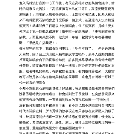
進入高雄流行音樂中心工作後，有天在高雄市政府某個會議中，當
時的副市長史哲說：「高流要擁有自己的IP節目，高流要辦藍寶石
演唱會！」現場的人嘴都張得超大，全部摸不著頭緒，因為大家從
來不曉得藍寶石演唱會是什麼樣的一個形式，甚至還有人沒有聽過
藍寶石！就連我做了百場以上的演唱會，但「藍寶石」是啥？要如
何演出？我一點概念都沒有！腦中唯一的想法是：「史哲副市長在
搞我。」而且萬萬想不到，做完第一年後，被要求每年都要繼續
辦，「果然是在搞我吧！」
每次辦完的當下，我都會跟同事說：「明年不辦了。」但是過沒幾
天回想，除了台上演出藝人精彩的說學逗唱外，最令人感動的畫面
反而是演唱會台下的長輩粉絲們。許多阿媽早早就在海音館大廳門
外等待，頭髮角度吹得跟半屏山一樣高；阿公們穿著他們帥氣的衣
服、戴著神氣的墨鏡，有的被扶著進來，有的被推著進來，大廳當
晚可以說是各式各樣輪椅與輔具的展示區。這也是台灣唯一可以三
代一起看的演唱會！
不知不覺藍寶石演唱會也做了好幾屆，每次在後台聽著業界前輩們
說著秀場時代的種種過往，都會笑到肚子長腹肌，也突然發現原來
藍寶石秀場的影響力一直延續到現在的電視綜藝圈──可惜的是，
沒有任何相關的資料被保留下來，看不到也找不到跟當時台灣秀場
時代有關的史料，所有秀場的故事現在都只存放在資深藝人的腦子
裡，於是高流開始把這一顆被人們遺忘的藍寶石撿回來，慢慢地去
擦亮它，希望透過文字、影像、演出，拼湊出當時歌廳秀場的每一
個畫面，重組台灣娛樂史中遺落的關鍵篇章！
這本書只是一個開始，還有很多的寶石遺落四處，有些被好好的收