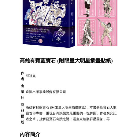
高雄有顆藍寶石 (附限量大明星插畫貼紙)
作
邱祖胤
者
出
版
遠流出版事業股份有限公司
社
商
高雄有顆藍寶石 (附限量大明星插畫貼紙)：本書是藍寶石大歌
品
廳首部專書，重現台灣娛樂史最重要的一塊拼圖。作者窮究記
描
者之筆，拆解藍寶石奇蹟之謎；漫畫家繪製群星圖像，再
述
內容簡介