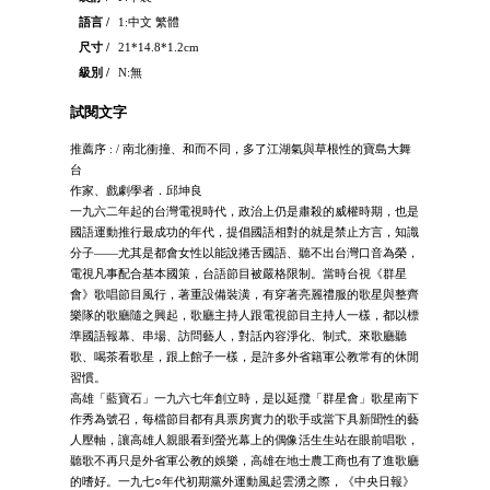
語言 /
1:中文 繁體
尺寸 /
21*14.8*1.2cm
級別 /
N:無
試閱文字
推薦序 : / 南北衝撞、和而不同，多了江湖氣與草根性的寶島大舞
台
作家、戲劇學者．邱坤良
一九六二年起的台灣電視時代，政治上仍是肅殺的威權時期，也是
國語運動推行最成功的年代，提倡國語相對的就是禁止方言，知識
分子——尤其是都會女性以能說捲舌國語、聽不出台灣口音為榮，
電視凡事配合基本國策，台語節目被嚴格限制。當時台視《群星
會》歌唱節目風行，著重設備裝潢，有穿著亮麗禮服的歌星與整齊
樂隊的歌廳隨之興起，歌廳主持人跟電視節目主持人一樣，都以標
準國語報幕、串場、訪問藝人，對話內容淨化、制式。來歌廳聽
歌、喝茶看歌星，跟上館子一樣，是許多外省籍軍公教常有的休閒
習慣。
高雄「藍寶石」一九六七年創立時，是以延攬「群星會」歌星南下
作秀為號召，每檔節目都有具票房實力的歌手或當下具新聞性的藝
人壓軸，讓高雄人親眼看到螢光幕上的偶像活生生站在眼前唱歌，
聽歌不再只是外省軍公教的娛樂，高雄在地士農工商也有了進歌廳
的嗜好。一九七○年代初期黨外運動風起雲湧之際，《中央日報》