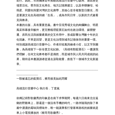
前行。因此，市府團隊近年推動高雄流行音樂中心啟用、港區歷史
場景活化、舊市區文化再生、地方記憶庫建立，以及串聯鹽埕、哈
瑪星、同愛街與愛河灣的文化廊帶，其核心並非複製昔日榮光，而
是要讓文化在高雄持續「生長」，成為市民日常，以新的方式被看
見與傳承。
本書的出版，具有重要意義。書中呈現秀場文化的絢爛舞台、明星
風采和幕後辛酸外，更完整梳理藍寶石如何在政治環境、媒體變
遷、庶民生活與娛樂產業的交互作用中，形成影響台灣數十年的文
化現象。不單是回望，更是文化治理與城市記憶保存的重要一環。
特別感謝高雄流行音樂中心、作者邱祖胤與繪者小莊，以文字與圖
像，為高雄留下一份珍貴文化紀錄。《高雄有顆藍寶石》一書讓我
們理解，任何文化傳奇都不是偶然，而是城市與人民共同成就的結
果，期待這本書讓讀者從過去汲取能量，創造下一個城市文化新篇
章。
_____________________________________________________
______________
一顆被遺忘的藍寶石，擦亮後竟如此閃耀
高雄流行音樂中心 執行長．丁度嵐
依稀記得對歌廳秀的印象是在南下求學期間，每週六日南來北往返
鄉的野雞車上，那還是一個沒有手機的時代，一路伴隨我的除了車
廂中濃濃的霉味與煙味外，唯一能讓乘客打發塞車路程的娛樂就是
車上小電視播放的《豬哥亮歌廳秀》。