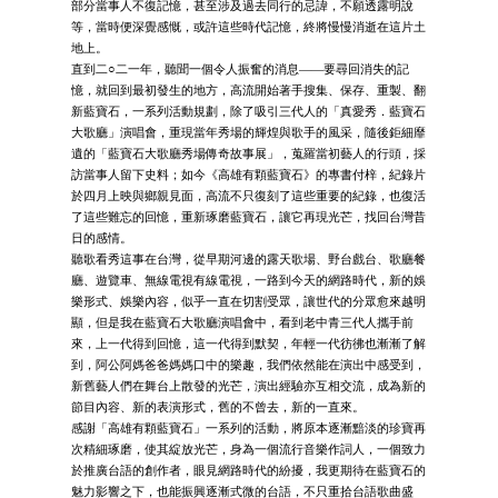
部分當事人不復記憶，甚至涉及過去同行的忌諱，不願透露明說
等，當時便深覺感慨，或許這些時代記憶，終將慢慢消逝在這片土
地上。
直到二○二一年，聽聞一個令人振奮的消息——要尋回消失的記
憶，就回到最初發生的地方，高流開始著手搜集、保存、重製、翻
新藍寶石，一系列活動規劃，除了吸引三代人的「真愛秀．藍寶石
大歌廳」演唱會，重現當年秀場的輝煌與歌手的風采，隨後鉅細靡
遺的「藍寶石大歌廳秀場傳奇故事展」，蒐羅當初藝人的行頭，採
訪當事人留下史料；如今《高雄有顆藍寶石》的專書付梓，紀錄片
於四月上映與鄉親見面，高流不只復刻了這些重要的紀錄，也復活
了這些難忘的回憶，重新琢磨藍寶石，讓它再現光芒，找回台灣昔
日的感情。
聽歌看秀這事在台灣，從早期河邊的露天歌場、野台戲台、歌廳餐
廳、遊覽車、無線電視有線電視，一路到今天的網路時代，新的娛
樂形式、娛樂內容，似乎一直在切割受眾，讓世代的分眾愈來越明
顯，但是我在藍寶石大歌廳演唱會中，看到老中青三代人攜手前
來，上一代得到回憶，這一代得到默契，年輕一代彷彿也漸漸了解
到，阿公阿媽爸爸媽媽口中的樂趣，我們依然能在演出中感受到，
新舊藝人們在舞台上散發的光芒，演出經驗亦互相交流，成為新的
節目內容、新的表演形式，舊的不曾去，新的一直來。
感謝「高雄有顆藍寶石」一系列的活動，將原本逐漸黯淡的珍寶再
次精細琢磨，使其綻放光芒，身為一個流行音樂作詞人，一個致力
於推廣台語的創作者，眼見網路時代的紛擾，我更期待在藍寶石的
魅力影響之下，也能振興逐漸式微的台語，不只重拾台語歌曲盛