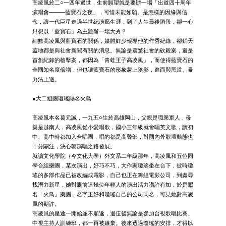
高凌風於二○一四年過世，生前願望就是要辦一場「出道四十周年
演唱會────藍寶石之夜」，可惜未能如願。是怎樣的因緣與信
念，讓一代巨星走過半世紀演藝生涯，到了人生最後階段，卻一心
只想以「藍寶石」為主題辦一場大秀？
細數高凌風與藍寶石的關係，媒體鮮少報導他的作秀紀錄，卻鋪天
蓋地都是與社會新聞有關的消息。無論是震驚社會的砍殺案，還是
首創紀錄的槍擊案，都因為「青蛙王子高凌風」，而使得藍寶石的
全國知名度倍增，但也讓藍寶石的形象蒙上陰影，進而與黑道、暴
力沾上邊。
●大二組團瓊瑤賜名火鳥
高凌風本名葛元誠，一九五○生於高雄岡山，父親是職業軍人，母
親是越南人，高凌風從小愛唱歌，國小三年級就會唱英文歌，讀初
中、高中時都加入合唱團，唱的都是高聲部，對國內外歌壇動態也
十分關注，決心朝演唱之路發展。
就讀文化學院（今文化大學）外文系二年級那年，高凌風和五位同
學合組樂團，某次演出，好巧不巧，大作家瓊瑤坐在台下，彼時瓊
瑤的多部作品已被改編成電影，自己也正在籌組電影公司，到處尋
找潛力新星，她對眼前這幾位年輕人的演出活力讚許有加，於是賜
名「火鳥」樂團，名字正好和瓊瑤自己的公司同名，可見她對高凌
風的期許。
高凌風的星途一開始並不順遂，退伍後無論是參加台視歌唱比賽、
中視主持人訓練班，都一再被嫌棄。後來透過瓊瑤的安排，才得以