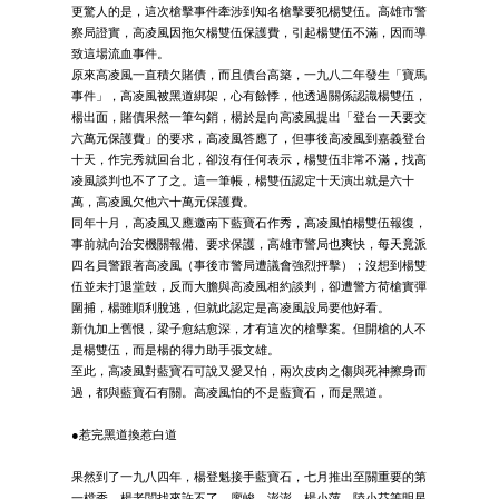
更驚人的是，這次槍擊事件牽涉到知名槍擊要犯楊雙伍。高雄市警
察局證實，高凌風因拖欠楊雙伍保護費，引起楊雙伍不滿，因而導
致這場流血事件。
原來高凌風一直積欠賭債，而且債台高築，一九八二年發生「寶馬
事件」，高凌風被黑道綁架，心有餘悸，他透過關係認識楊雙伍，
楊出面，賭債果然一筆勾銷，楊於是向高凌風提出「登台一天要交
六萬元保護費」的要求，高凌風答應了，但事後高凌風到嘉義登台
十天，作完秀就回台北，卻沒有任何表示，楊雙伍非常不滿，找高
凌風談判也不了了之。這一筆帳，楊雙伍認定十天演出就是六十
萬，高凌風欠他六十萬元保護費。
同年十月，高凌風又應邀南下藍寶石作秀，高凌風怕楊雙伍報復，
事前就向治安機關報備、要求保護，高雄市警局也爽快，每天竟派
四名員警跟著高凌風（事後市警局遭議會強烈抨擊）；沒想到楊雙
伍並未打退堂鼓，反而大膽與高凌風相約談判，卻遭警方荷槍實彈
圍捕，楊雖順利脫逃，但就此認定是高凌風設局要他好看。
新仇加上舊恨，梁子愈結愈深，才有這次的槍擊案。但開槍的人不
是楊雙伍，而是楊的得力助手張文雄。
至此，高凌風對藍寶石可說又愛又怕，兩次皮肉之傷與死神擦身而
過，都與藍寶石有關。高凌風怕的不是藍寶石，而是黑道。
●惹完黑道換惹白道
果然到了一九八四年，楊登魁接手藍寶石，七月推出至關重要的第
一檔秀，楊老闆找來許不了、廖峻、澎澎、楊小萍、陸小芬等明星