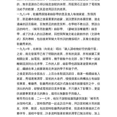
的，無非是讓自己得以喘息放鬆的休閒，而藍寶石正提供了電視無
法給予的歡樂，尤其是使用語言的差異。
一九八○年，歌廳秀跟隨著錄影帶的普及進入每個家庭，對我而
言，那是繼布袋戲之後最重要的啟蒙，資訊豐富的各國音樂、遊走
邊緣的語言藝術、百無禁忌的創意笑料，在學校不教台語、禁說台
語的時代，《豬哥亮歌廳秀》錄影帶、《廖峻澎澎餐廳秀》錄音
帶，成了許多人的台語教材。回想我幫施文彬企劃創作的《文跡奇
武》系列專輯，包括後來幫豬大哥作詞的幾張唱片，其養分都是從
歌廳秀來的。
一九九○年，在林強〈向前走〉唱出「聽人講啥物好空的攏佇遐」
之前，南北發展早已有了明顯的差異，所有的資源、所有娛樂工業
相關企業，如電視、媒體等，幾乎都集中在北部，除了帶來一波波
離鄉流浪到台北求學、工作的人群，錄影帶也跟隨著遊覽車的興
起，繼續在車上娛樂著南北奔波的學子和遊子們。
之後是第四台全面攻占，上百台各類資訊節目，藉著一根纜線進入
家庭，秀場逐漸凋零，當初的大老們，慢慢摸索出商機攻占有線影
視事業，餐廳秀、歌廳秀的形式或許式微在城市娛樂場所之中，但
演出的內容，卻變成電視節目直奔客廳，不只擴大了影響力，更提
供娛樂事業更多元的舞台，栽培出無數歌手與藝人。
豬哥亮往生後，二○一七年，他兒子謝順福邀我參與策劃「豬哥亮
永恆時代展」，當時我們曾一起走訪北中南，拜訪當初豬大哥的親
友、同學、鄰居，包括當時歌廳秀的經營者、投資者與幕後的工作
夥伴等，過程中發現，許多資料隨著前輩的凋零已無法得知，加上