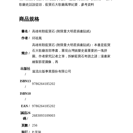
歌廳史話說從頭．藍寶石大歌廳風華紀要．參考資料
商品規格
書名 /
高雄有顆藍寶石 (附限量大明星插畫貼紙)
作者 /
邱祖胤
高雄有顆藍寶石 (附限量大明星插畫貼紙)：本書是藍寶
石大歌廳首部專書，重現台灣娛樂史最重要的一塊拼
簡介 /
圖。作者窮究記者之筆，拆解藍寶石奇蹟之謎；漫畫家
繪製群星圖像，再
出版社
遠流出版事業股份有限公司
/
ISBN13
9786264185202
/
ISBN10
/
EAN /
9786264185202
誠品26
2683093109003
碼 /
頁數 /
256
裝訂 /
P:平裝