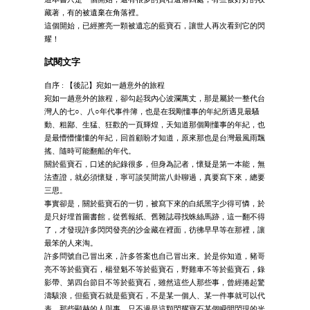
藏著，有的被遺棄在角落裡。
這個開始，已經擦亮一顆被遺忘的藍寶石，讓世人再次看到它的閃
耀！
試閱文字
自序 : 【後記】宛如一趟意外的旅程
宛如一趟意外的旅程，卻勾起我內心波瀾萬丈，那是屬於一整代台
灣人的七○、八○年代事件簿，也是在我剛懂事的年紀所遇見最騷
動、粗鄙、生猛、狂歡的一頁輝煌，天知道那個剛懂事的年紀，也
是最懵懵懂懂的年紀，回首顧盼才知道，原來那也是台灣最風雨飄
搖、隨時可能翻船的年代。
關於藍寶石，口述的紀錄很多，但身為記者，懷疑是第一本能，無
法查證，就必須懷疑，寧可談笑間當八卦聊過，真要寫下來，總要
三思。
事實卻是，關於藍寶石的一切，被寫下來的白紙黑字少得可憐，於
是只好埋首圖書館，從舊報紙、舊雜誌尋找蛛絲馬跡，這一翻不得
了，才發現許多閃閃發亮的沙金藏在裡面，彷彿早早等在那裡，讓
最笨的人來淘。
許多問號自己冒出來，許多答案也自己冒出來。於是你知道，豬哥
亮不等於藍寶石，楊登魁不等於藍寶石，野雞車不等於藍寶石，錄
影帶、第四台節目不等於藍寶石，雖然這些人那些事，曾經捲起驚
濤駭浪，但藍寶石就是藍寶石，不是某一個人、某一件事就可以代
表，那些顯赫的人與事，只不過是這顆閃耀寶石某個瞬間閃現的光