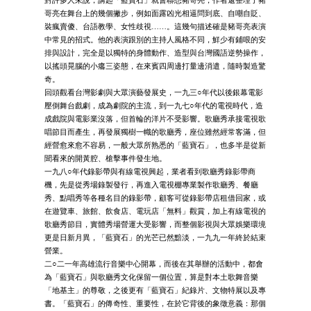
哥亮在舞台上的幾個撇步，例如面露凶光相逼問到底、自嘲自貶、
裝瘋賣傻、台語教學、女性歧視……。這幾句描述確是豬哥亮表演
中常見的招式。他的表演跟別的主持人風格不同，鮮少有鋪哏的安
排與設計，完全是以獨特的身體動作、造型與台灣國語逆勢操作，
以搖頭晃腦的小癟三姿態，在來賓四周邊打量邊消遣，隨時製造驚
奇。
回頭觀看台灣影劇與大眾演藝發展史，一九三○年代以後銀幕電影
壓倒舞台戲劇，成為劇院的主流，到一九七○年代的電視時代，造
成戲院與電影業沒落，但首輪的洋片不受影響。歌廳秀承接電視歌
唱節目而產生，再發展獨樹一幟的歌廳秀，座位雖然經常客滿，但
經營愈來愈不容易，一般大眾所熟悉的「藍寶石」，也多半是從新
聞看來的開黃腔、槍擊事件發生地。
一九八○年代錄影帶與有線電視興起，業者看到歌廳秀錄影帶商
機，先是從秀場錄製發行，再進入電視棚專業製作歌廳秀、餐廳
秀、點唱秀等各種名目的錄影帶，顧客可從錄影帶店租借回家，或
在遊覽車、旅館、飲食店、電玩店「無料」觀賞，加上有線電視的
歌廳秀節目，實體秀場營運大受影響，而整個影視與大眾娛樂環境
更是日新月異，「藍寶石」的光芒已然黯淡，一九九一年終於結束
營業。
二○二一年高雄流行音樂中心開幕，而後在其舉辦的活動中，都會
為「藍寶石」與歌廳秀文化保留一個位置，算是對本土歌舞音樂
「地基主」的尊敬，之後更有「藍寶石」紀錄片、文物特展以及專
書。「藍寶石」的傳奇性、重要性，在於它背後的象徵意義：那個