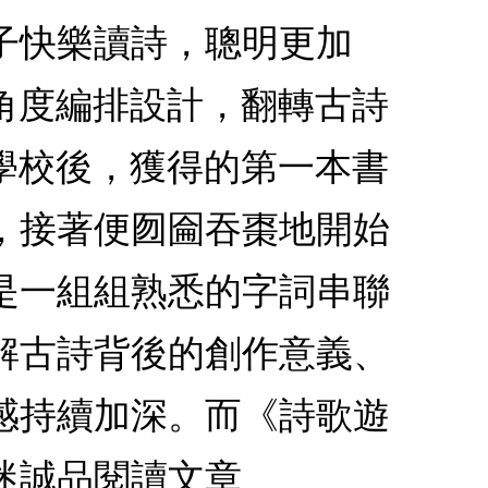
子快樂讀詩，聰明更加
角度編排設計，翻轉古詩
學校後，獲得的第一本書
，接著便囫圇吞棗地開始
是一組組熟悉的字詞串聯
解古詩背後的創作意義、
感持續加深。而《詩歌遊
迷誠品閱讀文章