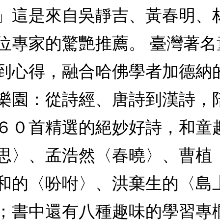
」這是來自吳靜吉、黃春明、
位專家的驚艷推薦。 臺灣著
到心得，融合哈佛學者加德納
樂園：從詩經、唐詩到漢詩，
６０首精選的絕妙好詩，和童
思〉、孟浩然〈春曉〉、曹植
和的〈吩咐〉、洪棄生的〈島
；書中還有八種趣味的學習專