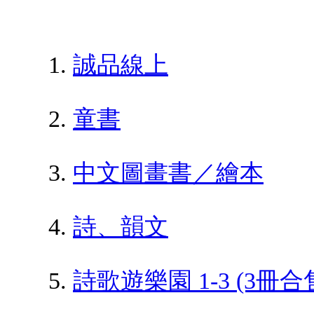
誠品線上
童書
中文圖畫書／繪本
詩、韻文
詩歌遊樂園 1-3 (3冊合