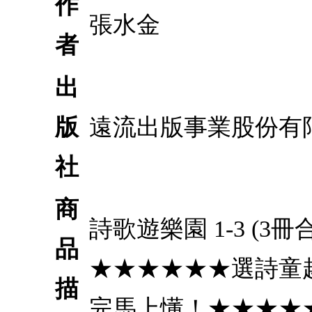
作
張水金
者
出
版
遠流出版事業股份有
社
商
詩歌遊樂園 1-3 
品
★★★★★★選詩童
描
完馬上懂！★★★★