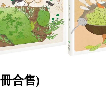
3冊合售)