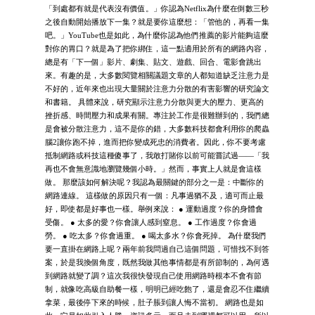
「到處都有就是代表沒有價值。」你認為Netflix為什麼在倒數三秒
之後自動開始播放下一集？就是要你這麼想：「管他的，再看一集
吧。」YouTube也是如此，為什麼你認為他們推薦的影片能夠這麼
對你的胃口？就是為了把你綁住，這一點適用於所有的網路內容，
總是有「下一個」影片、劇集、貼文、遊戲、回合、電影會跳出
來。有趣的是，大多數閱覽相關議題文章的人都知道缺乏注意力是
不好的，近年來也出現大量關於注意力分散的有害影響的研究論文
和書籍。 具體來說，研究顯示注意力分散與更大的壓力、更高的
挫折感、時間壓力和成果有關。專注於工作是很難辦到的，我們總
是會被分散注意力，這不是你的錯，大多數科技都會利用你的爬蟲
腦2讓你跑不掉，進而把你變成死忠的消費者。因此，你不要考慮
抵制網路或科技這種傻事了，我敢打賭你以前可能嘗試過――「我
再也不會無意識地瀏覽幾個小時。」然而，事實上人就是會這樣
做。 那麼該如何解決呢？我認為最關鍵的部分之一是：中斷你的
網路連線。 這樣做的原因只有一個：凡事過猶不及，適可而止最
好，即使都是好事也一樣。舉例來說： ● 運動過度？你的身體會
受傷。 ● 太多的愛？你會讓人感到窒息。 ● 工作過度？你會過
勞。 ● 吃太多？你會過重。 ● 喝太多水？你會死掉。 為什麼我們
要一直掛在網路上呢？兩年前我問過自己這個問題，可惜找不到答
案，於是我換個角度，既然我做其他事情都是有所節制的，為何遇
到網路就變了調？這次我很快發現自己使用網路時根本不會有節
制，就像吃高級自助餐一樣，明明已經吃飽了，還是會忍不住繼續
拿菜，最後停下來的時候，肚子脹到讓人悔不當初。 網路也是如