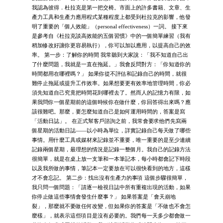
我認為彼得．杜拉克是第一把交椅。市面上的許多書籍、文章、生
產力工具和生產力應用程式某種程度上都受到杜拉克的影響，他發
明了重要的「個人效能」（personal effectiveness）一詞。 接下來
是參考自《杜拉克談高效能的五個習慣》中的一個簡單練習（我有
稍加修改好讓你更容易執行），你可以加以應用，以提高自己的效
率。 第一步：了解你的時間 我常聽到大家說：「我不知道自己出
了什麼問題，我就是一直在拖延。」我會反問對方：「你知道你的
時間都用在哪裡嗎？」 如果你從不評估和記錄自己的時間，就很
難停止拖延或提升工作效率。如果想要更有效率地管理時間，你必
須先知道自己究竟把時間花到哪裡去了。然而人的記憶力有限，如
果我問你一個星期前的這個時候你在做什麼，你回答得出來嗎？應
該很難吧。那麼，要怎麼知道自己是如何運用時間的，答案是寫
「活動日誌」。 在正式幫客戶諮詢之前，我常會要求他們先寫兩
個星期的活動日誌――以小時為單位，詳實記錄自己每天做了哪些
事情。用什麼工具或媒材來記錄並不重要，唯一重要的是至少連續
記錄兩個星期，最理想的情況是記錄一整個月。我自己的記錄方法
很簡單，就是在桌上放一支筆和一本筆記本，每小時都會記下時段
以及我所做的事情，筆記本一定要放在可以很快看到的地方，這樣
才不會忘記。 第二步：找出沒有生產力的事項 這個步驟很簡單，
我只問一個問題：「請逐一檢視日誌中所有重複出現的活動，如果
你停止做這些事情會發生什麼事？」 如果答案是「會天崩地
裂」，那麼就不要做任何改變，但如果你的答案是「不做也不會怎
麼樣」，就表示這些項目是沒有必要的。我們每一天多少都會做一