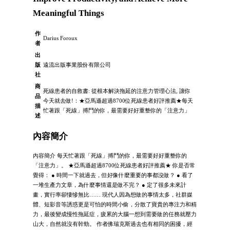
Meaningful Things
作
Darius Foroux
者
出
版
遠流出版事業股份有限公司
社
商
死線患者的自救書: 從根本解決拖延的注意力管理心法, 讓你
品
今天就去做!：★亞馬遜超過8700位死線患者好評推薦★每天
描
忙著跟「死線」搏鬥的你，最需要好好重整你的「注意力」
述
內容簡介
內容簡介 每天忙著跟「死線」搏鬥的你，最需要好好重整你的
「注意力」。 ★亞馬遜超過8700位死線患者好評推薦★ 你是否常
覺得： ● 時間一下就過去，但好像什麼重要的事都沒做？ ● 看了
一堆生產力文章，為什麼事情還是做不完？ ● 定了很多未來計
畫，實行率卻悽慘無比…… 現代人因為想做的事情太多，社群媒
體、短影音等誘惑更是可怕的時間小偷，分散了寶貴的專注力和精
力，最後變成慢性拖延症，疲累的大腦一想到需要做的任務就壓力
山大，自然就沒有幹勁。 作者佛瑞克斯過去也有相同的困擾，經