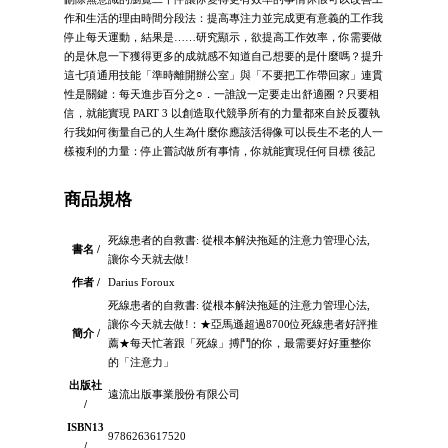
作和生活的理由時間分段法：提高專注力並完成更有意義的工作我
停止每天運動，結果是……研究顯示，欲提高工作效率，你需要做
的是休息一下獲得更多的成就感不知道自己想要的是什麼嗎？提升
這七項通用技能「準時離開辦公室」與「不要把工作帶回家」連貫
性是關鍵：每天進步百分之○．一誰說一定要走出舒適圈？只要相
信，就能實現 PART 3 以創造取代競爭所有的力量都來自於反覆執
行我如何衡量自己的人生為什麼你應該活得像可以長生不老的人一
樣複利的力量：停止嘗試做所有事情，你就能實現任何目標 後記
商品規格
死線患者的自救書: 從根本解決拖延的注意力管理心法,
書名 /
讓你今天就去做!
作者 /
Darius Foroux
死線患者的自救書: 從根本解決拖延的注意力管理心法,
讓你今天就去做!：★亞馬遜超過8700位死線患者好評推
簡介 /
薦★每天忙著跟「死線」搏鬥的你，最需要好好重整你
的「注意力」
出版社
遠流出版事業股份有限公司
/
ISBN13
9786263617520
/