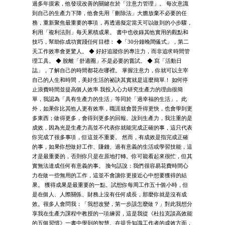
過多年摸索，他發現改善的關鍵在於「注意力管理」。 每次意識
到自己的生產力下降，他會先用「刪除法」大膽放棄不必要的任
務，重新聚焦最重要的事項，再透過擬定當天可以做到的小步驟，
利用「複利法則」每天累積成果。 書中也收錄其他實用的觀點和
技巧，幫助你成功實踐任何目標： ◆「30分鐘晚間儀式」，第二
天工作效率會更驚人。 ◆ 好好追蹤你的專注力，而非追求時間管
理工具。 ◆ 脫離「舒適圈」不是必要的嘗試。 ◆ 寫「活動日
誌」，了解自己的時間都花在哪裡。 掌握注意力，你就可以主宰
自己的人生和時間，美好生活的祕訣其實就是這麼簡單！ 如何停
止浪費時間並提高個人效率 我投入心力研究生產力的理由很簡
單，我認為「具有生產力的生活」等同於「過幸福的生活」。此
外，如果你比其他人更有效率，職涯就會晉升得更快，也會學到更
多東西；做得更多，會得到更多的回報。說到生產力，我注重的是
成效，因為光是生產力高並不代表你就能完成正確的事，這只代表
你完成了很多事項，但這並不重要。 然而，有成效是指完成正確
的事，如果你想做好工作、賺錢、過有意義的生活或學習技能，這
才是最重要的，否則你只是在原地打轉。你可能看起來很忙，但其
實無法達成任何有意義的事。 換句話說：我們很容易花費時間心
力在做一些無用的工作，這並不會讓你更接近心中想要獲得的結
果。 獲得成果是最重要的一點。試想你每周工作五十個小時，但
是在個人、人際關係、財務上沒有任何成長，那麼你就是沒有成
效。很多人會問我：「我想改變，第一步該怎麼做？」對此我想分
享我在生產力課程中教授的一項練習，這是我從《杜拉克談高效能
的五個習慣》一書中學到的智慧。在提升知識工作者的成效方面，