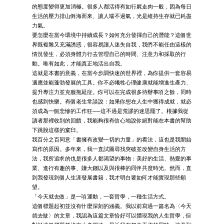
的態度變得更加消極。很多人都活得有如行屍走肉一般，因為每日
生活的壓力排山倒海而來、讓人喘不過氣，光是維持生存就已耗盡
力氣。
要怎麼在當今環境中持續成長？如何充分發揮自己的潛能？這個世
界既複雜又充滿誘惑，很容易讓人迷失自我，我們不能任由這樣的
情況發生，必須身體力行去管理自己的時間、注意力和採取的行
動。唯有如此，才能真正地活出自我。
這就是本書的意義，在當今步調快速的世界裡，為你提供一套容易
適應並能蓬勃發展的工具。你不必犧牲心理健康就能增進生產力、
提升專注力並克服拖延症。你可以在完成很多待辦事項之餘，同時
也感到快樂。有個老生常談說：如果你想在人生中獲得成就，就必
須成為一個悲慘的工作狂──這不過是荒謬的迷思罷了。根據我從
讀者那裡收到的回饋，我能夠很有信心地說你絕對能在本書的幫助
下跳脫這樣的窠臼。
我百分之百同意「書擁有改變一切的力量」的看法，這也是我開始
寫作的原因。多年來，我一直試圖尋找突破並改變自身生活的方
法，我所追求的也是很多人都渴望的事物：美好的生活、熱愛的事
業、進行有趣的事、賺大錢以及與很棒的同伴共度時光。然而，直
到我發現到個人生涯發展書籍，我才明白要如何才能實現那些願
望。
「今天就去做」是一項運動，一套哲學，一種生活方式。
這個標題起初並沒有什麼深刻的涵義。我以前寫過一篇名為〈今天
就去做〉的文章，我認為這篇文章恰好可以體現我的人生哲學，但