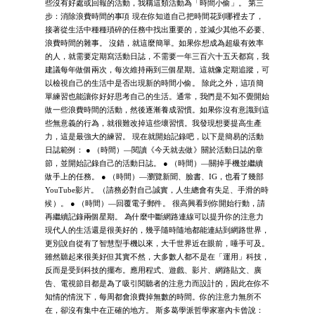
些沒有好處或回報的活動，我稱這類活動為「時間小偷」。 第三
步：消除浪費時間的事項 現在你知道自己把時間花到哪裡去了，
接著從生活中種種瑣碎的任務中找出重要的，並減少其他不必要、
浪費時間的雜事。 沒錯，就這麼簡單。如果你想成為超級有效率
的人，就需要定期寫活動日誌，不需要一年三百六十五天都寫，我
建議每年做個兩次，每次維持兩到三個星期。這就像定期追蹤，可
以檢視自己的生活中是否出現新的時間小偷。 除此之外，這項簡
單練習也能讓你好好思考自己的生活。通常，我們是不知不覺開始
做一些浪費時間的活動，然後逐漸養成習慣。如果你沒有意識到這
些無意義的行為，就很難改掉這些壞習慣。我發現想要提高生產
力，這是最強大的練習。 現在就開始記錄吧，以下是簡易的活動
日誌範例： ● （時間）―閱讀《今天就去做》關於活動日誌的章
節，並開始記錄自己的活動日誌。 ● （時間）―關掉手機並繼續
做手上的任務。 ● （時間）—瀏覽新聞、臉書、IG，也看了幾部
YouTube影片。（請務必對自己誠實，人生總會有失足、手滑的時
候）。 ● （時間）—回覆電子郵件。 很高興看到你開始行動，請
再繼續記錄兩個星期。 為什麼中斷網路連線可以提升你的注意力
現代人的生活還是很美好的，幾乎隨時隨地都能連結到網路世界，
更別說自從有了智慧型手機以來，大千世界近在眼前，唾手可及。
雖然聽起來很美好但其實不然，大多數人都不是在「運用」科技，
反而是受到科技的擺布。應用程式、遊戲、影片、網路貼文、廣
告、電視節目都是為了吸引閱聽者的注意力而設計的，因此在你不
知情的情況下，每周都會浪費掉無數的時間。你的注意力無所不
在，卻沒有集中在正確的地方。 斯多葛學派哲學家塞內卡曾說：