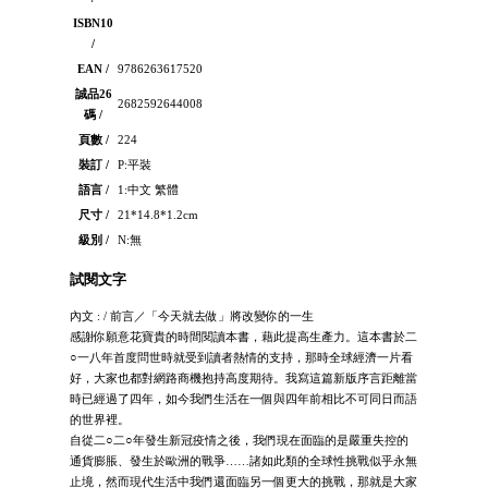
ISBN10
/
EAN /
9786263617520
誠品26
2682592644008
碼 /
頁數 /
224
裝訂 /
P:平裝
語言 /
1:中文 繁體
尺寸 /
21*14.8*1.2cm
級別 /
N:無
試閱文字
內文 : / 前言／「今天就去做」將改變你的一生
感謝你願意花寶貴的時間閱讀本書，藉此提高生產力。這本書於二
○一八年首度問世時就受到讀者熱情的支持，那時全球經濟一片看
好，大家也都對網路商機抱持高度期待。我寫這篇新版序言距離當
時已經過了四年，如今我們生活在一個與四年前相比不可同日而語
的世界裡。
自從二○二○年發生新冠疫情之後，我們現在面臨的是嚴重失控的
通貨膨脹、發生於歐洲的戰爭……諸如此類的全球性挑戰似乎永無
止境，然而現代生活中我們還面臨另一個更大的挑戰，那就是大家