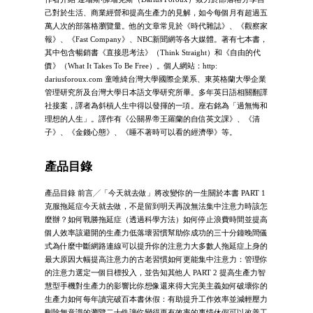
己對於生活、商業經營和提高生產力的見解，如今每個月有超過五
萬人次的部落格瀏覽量。他的文章常見於《時代雜誌》、《觀察家
報》、《Fast Company》、NBC新聞網等各大媒體。著有七本書，
其中包含暢銷書《直接思考法》（Think Straight）和《自由的代
價》（What It Takes To Be Free）。個人網站：http:
dariusforoux.com 童唯綺台灣大學國際企業系、東英格蘭大學企業
管理研究所及台灣大學日本語文學研究所畢。多年英日語相關翻譯
社接案，譯者為斜槓人生中得以發揮的一項。座右銘為「過無悔和
理想的人生」。譯作有《公關界帝王羅蘭的自信英文課》、《清
子》、《金錢心態》、《睡不著時可以看的經濟學》等。
產品目錄
產品目錄 前言╱「今天就去做」將改變你的一生關於本書 PART 1
克服拖延症今天就去做，不是留到明天再說無法集中注意力時該怎
麼辦？如何戰勝拖延症（透過科學方法）如何停止浪費時間並提高
個人效率該避開的生產力低落壞習慣幫助你成功的三十分鐘晚間儀
式為什麼中斷網路連線可以提升你的注意力大多數人拖延症上身的
最大原因大幅提高注意力的古老習慣如何更能集中注意力：管理你
的注意力選定一個目標投入，並告知其他人 PART 2 提高生產力智
慧型手機對生產力的影響比你想像還來得大完美主義如何破壞你的
生產力如何每年讀完破百本書休假：有助提升工作效率並減輕壓力
刪除無意識的瀏覽二十件讓你變得更有效率的事情休假可以改善工