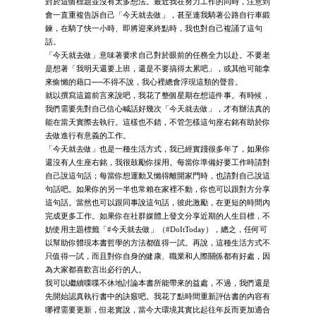
對於這個標題並沒有太多想法。最近我在努力工作的同時，注意到
會一直重複告訴自己「今天就去做」，甚至連我騎著公路自行車鍛
鍊，在騎了快一小時、即將迎來終點時，我也對自己複誦了這句
話。
「今天就去做」意味著要求自己對於眼前的任務全力以赴。不要老
是想著「我明天還要上班，還是不要搞得太累吧」，或其他可能拿
來偷懶的藉口──不得不說，我心裡總會浮現這類的聲音。
就以撰寫這篇前言來說吧，我花了整個星期在想這件事。有時候，
我們需要先對自己信心喊話好幾次「今天就去做」，才有辦法真的
能在當天實際去執行。這樣也不錯，不管怎樣這句座右銘有助於你
去做進行有意義的工作。
「今天就去做」也是一種生活方式，我已經實踐很多年了，如果你
還沒有人生座右銘，我很鼓勵你採用。每當你準備好要工作時請對
自己說這句話；每當你想運動又懶得離開家門時，也請對自己說這
句話吧。如果你的另一半也常賴在家裡不動，你也可以跟對方分享
這句話。當然也可以跟同事說這句話，彼此激勵，在更短的時間內
完成更多工作。如果你在社群媒體上發文分享近期的人生目標，不
妨使用主題標籤「#今天就去做」（#DoItToday），總之，任何可
以幫助你體現本書哲學的方法都值得一試。再說，這種生活方式不
只值得一試，而且對你自身的健康、職業和人際關係都有好處，因
為大家都喜歡言出必行的人。
我可以繼續喋喋不休地討論本書所能帶來的益處，不過，我們還是
先開始認真執行書中的訣竅吧。我花了點時間重新評估書的內容有
哪裡需要更新，但老實說，當今大環境其實比起往年反而更加適合