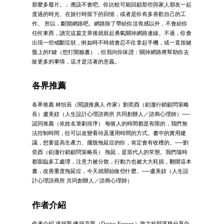
那麼多廢片。」應該不會吧。你比較可能回顧那些與家人朋友一起
度過的時光、在旅行時留下的回憶，或者是你有多喜歡自己的工
作。 所以，斷開網路吧。網路除了帶給你沮喪感以外，不會給你
任何東西，讀完這篇文章後就鼓起勇氣關掉網路連線。不過，你會
出現一些戒斷症狀，例如時不時就會忍不住拿起手機，或一直按鍵
盤上的F鍵（想打開臉書），但我向你保證：關掉網路將幫助你去
做更多的事情，這才是活著的意義。
各界推薦
各界推薦 林怡辰（閱讀推廣人‧作家）劉奕酉（鉑澈行銷顧問策略
長）盧美妏（人生設計心理諮商所 共同創辦人／諮商心理師）──
認同推薦（依姓名筆劃排序） 每個人的時間都是有限的，我們無
法控制時間，但可以改變看待及運用時間的方式。書中的實用建
議，想要提高生產力、擺脫拖延症的你，肯定會有收穫的。──劉
奕酉（鉑澈行銷顧問策略長） 拖延，是當代人的常態。我們隨時
都面臨多工處理，注意力被分散，行動力也被大大耗損，翻開這本
書，改善重度拖延症，今天就開始做些什麼。──盧美妏（人生設
計心理諮商所 共同創辦人／諮商心理師）
作者介紹
作者介紹 達瑞斯‧佛瑞克斯（Darius Foroux）致力於部落格分享自