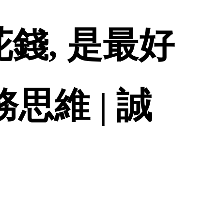
錢, 是最好
思維 | 誠