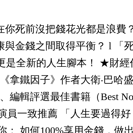
，在你死前沒把錢花光都是浪費？
與金錢之間取得平衡？ l 「死前
，更是全新的人生腳本！ ★財經
《拿鐵因子》作者大衛‧巴哈盛
輯評選最佳書籍（Best Nonf
演員一致推薦 「人生要過得好
： 如何100%享用金錢，做