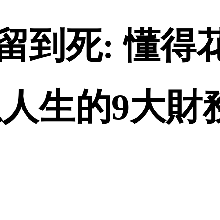
到死: 懂得花
人生的9大財務