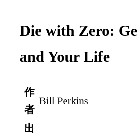
Die with Zero: G
and Your Life
作
Bill Perkins
者
出