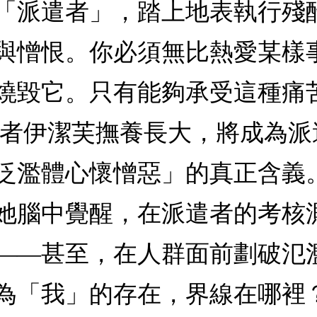
「派遣者」，踏上地表執行殘
與憎恨。你必須無比熱愛某樣
燒毀它。只有能夠承受這種痛
遣者伊潔芙撫養長大，將成為
泛濫體心懷憎惡」的真正含義
她腦中覺醒，在派遣者的考核
——甚至，在人群面前劃破氾
為「我」的存在，界線在哪裡