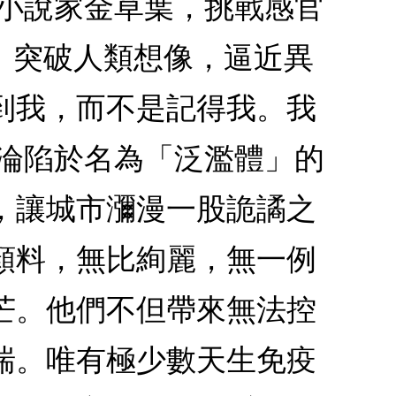
幻小說家金草葉，挑戰感官
書」突破人類想像，逼近異
到我，而不是記得我。我
球淪陷於名為「泛濫體」的
，讓城市瀰漫一股詭譎之
顏料，無比絢麗，無一例
芒。他們不但帶來無法控
喘。唯有極少數天生免疫