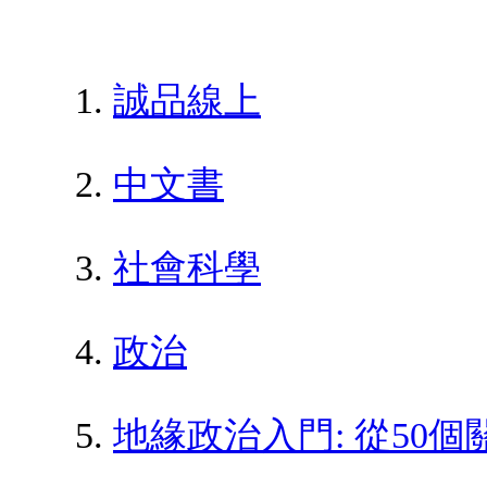
誠品線上
中文書
社會科學
政治
地緣政治入門: 從50