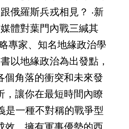
跟俄羅斯兵戎相見？ ‧新
方媒體對葉門內戰三緘其
戰略專家、知名地緣政治學
本書以地緣政治為出發點，
各個角落的衝突和未來發
析，讓你在最短時間內瞭
主義是一種不對稱的戰爭型
成效。擁有軍事優勢的西