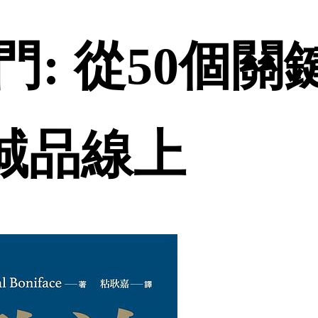
門: 從50個
 誠品線上