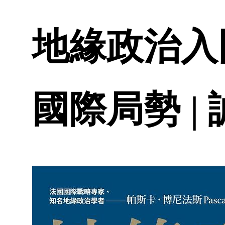
地緣政治入
國際局勢 |