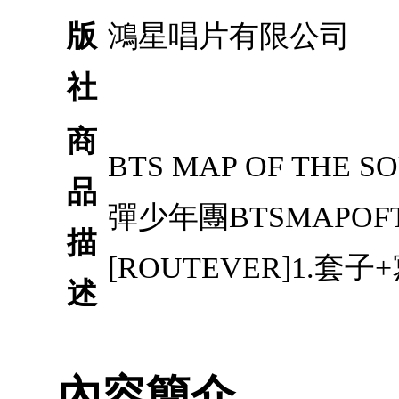
版
鴻星唱片有限公司
社
商
BTS MAP OF THE S
品
彈少年團BTSMAPOFT
描
[ROUTEVER]1.套子
述
內容簡介