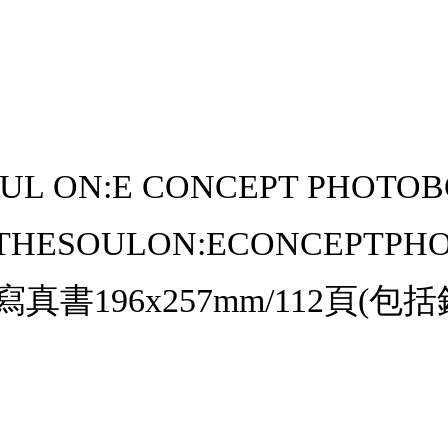
OUL ON:E CONCEPT PHOTO
HESOULON:ECONCEPTP
+寫真書196x257mm/112頁(包