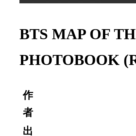
BTS MAP OF T
PHOTOBOOK (R
作
者
出