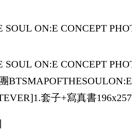
E SOUL ON:E CONCEPT PHO
E SOUL ON:E CONCEPT PH
BTSMAPOFTHESOULON:E
VER]1.套子+寫真書196x25
司