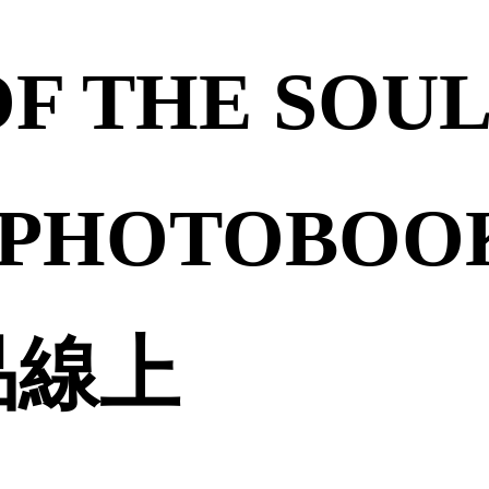
OF THE SOUL
 PHOTOBOOK
誠品線上