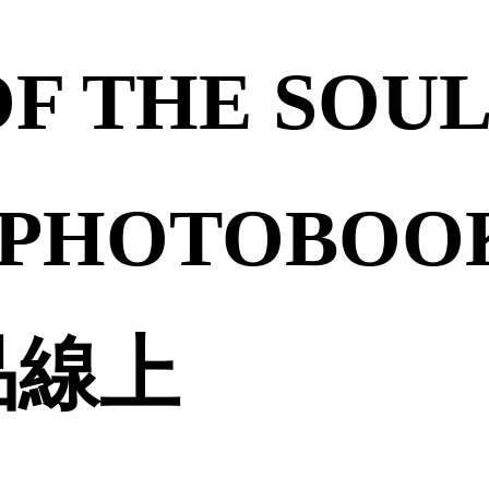
OF THE SOUL
 PHOTOBOOK
誠品線上