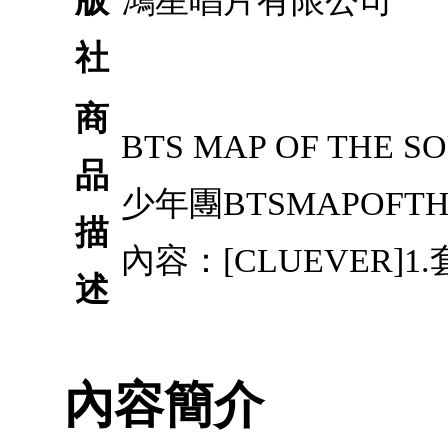
版
鴻星唱片有限公司
社
商
BTS MAP OF THE S
品
少年團BTSMAPOFTH
描
內容：[CLUEVER]1.
述
內容簡介