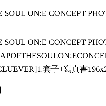
E SOUL ON:E CONCEPT PHO
E SOUL ON:E CONCEPT PH
POFTHESOULON:ECONC
EVER]1.套子+寫真書196x25
司