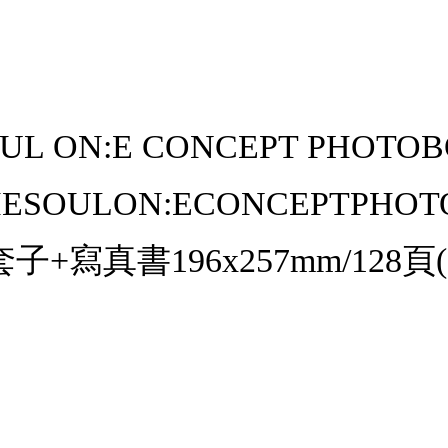
OUL ON:E CONCEPT PHOTO
ESOULON:ECONCEPTP
套子+寫真書196x257mm/128頁(