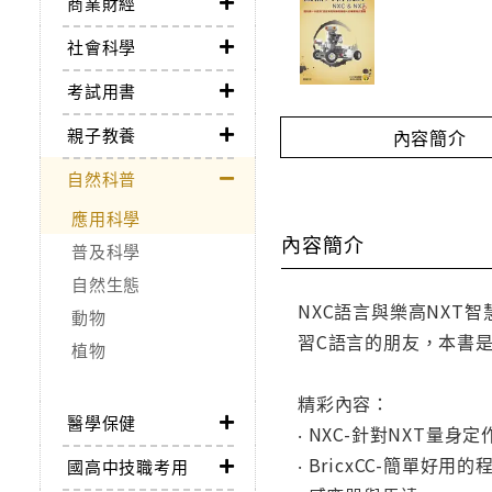
商業財經
社會科學
考試用書
親子教養
內容簡介
自然科普
應用科學
內容簡介
普及科學
自然生態
NXC語言與樂高NXT
動物
習C語言的朋友，本書
植物
精彩內容：
醫學保健
‧ NXC-針對NXT量身
‧ BricxCC-簡單好用
國高中技職考用