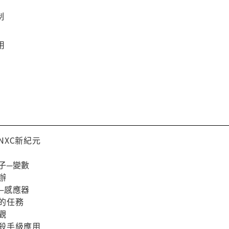
制
理
用
到NXC新紀元
盒子─變數
麼辦
覺─感應器
小的任務
面觀
器的殺手級應用