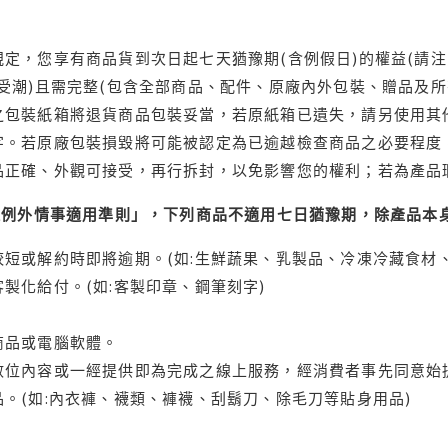
定，您享有商品貨到次日起七天猶豫期(含例假日)的權益(請
受潮)且需完整(包含全部商品、配件、原廠內外包裝、贈品及所
之包裝紙箱將退貨商品包裝妥當，若原紙箱已遺失，請另使用其
字。若原廠包裝損毀將可能被認定為已逾越檢查商品之必要程度，
品正確、外觀可接受，再行拆封，以免影響您的權利；若為產品
理例外情事適用準則」，下列商品不適用七日猶豫期，除產品本
短或解約時即將逾期。(如:生鮮蔬果、乳製品、冷凍冷藏食材、
製化給付。(如:客製印章、鋼筆刻字)
商品或電腦軟體。
位內容或一經提供即為完成之線上服務，經消費者事先同意始提
。(如:內衣褲、襪類、褲襪、刮鬍刀、除毛刀等貼身用品)