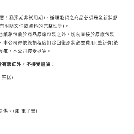
注意！猶豫期非試用期)，辦理退貨之商品必須是全新狀態
有附隨文件或資料的完整性等)。
他紙箱包覆於商品原廠包裝之外，切勿直接於原廠包裝
本公司得依毀損程度扣除回復原狀必要費用(整新費)後
瑕疵，本公司接受退貨。
身有瑕疵外，不接受退貨：
蛋糕)
供。(如:電子書)