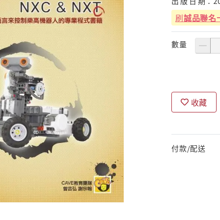
出
版
日
期：
2
刷
誠品聯名
數量
收藏
付款/配送