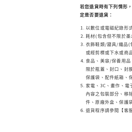
若您退貨時有下列情形，
定是否要退貨：
以數位或電磁紀錄形式
耗材(包含但不限於墨
衣飾鞋類/寢具/織品
或經剪標或下水或商
食品、美容/保養用
限於瓶蓋、封口、封膜
保護袋、配件紙箱、
家電、3C、畫作、
內容之包裝部分、移除
件、原廠外盒、保護
退貨程序請參閱【客