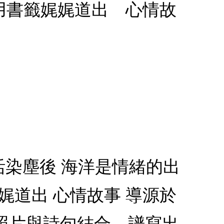
用書籤娓娓道出 心情故
活染塵後 海洋是情緒的出
娓道出 心情故事 導源於
照片與詩句結合，譜寫出