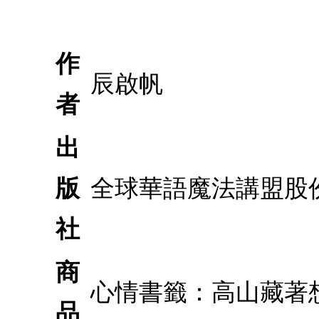
作
辰啟帆
者
出
版
全球華語魔法講盟股
社
商
心情書籤：高山藏著
品