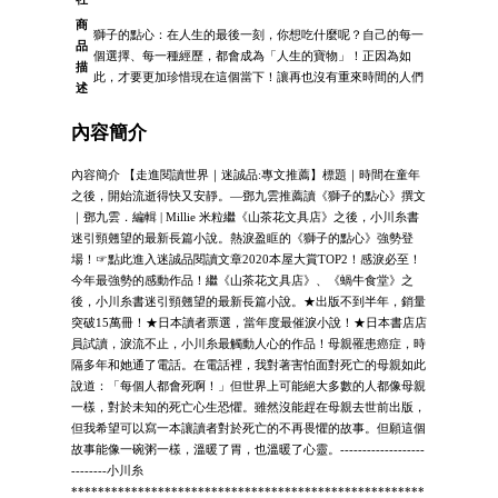
商
獅子的點心：在人生的最後一刻，你想吃什麼呢？自己的每一
品
個選擇、每一種經歷，都會成為「人生的寶物」！正因為如
描
此，才要更加珍惜現在這個當下！讓再也沒有重來時間的人們
述
內容簡介
內容簡介 【走進閱讀世界｜迷誠品:專文推薦】標題｜時間在童年
之後，開始流逝得快又安靜。—鄧九雲推薦讀《獅子的點心》撰文
｜鄧九雲．編輯 | Millie 米粒繼《山茶花文具店》之後，小川糸書
迷引頸翹望的最新長篇小說。熱淚盈眶的《獅子的點心》強勢登
場！☞點此進入迷誠品閱讀文章2020本屋大賞TOP2！感淚必至！
今年最強勢的感動作品！繼《山茶花文具店》、《蝸牛食堂》之
後，小川糸書迷引頸翹望的最新長篇小說。★出版不到半年，銷量
突破15萬冊！★日本讀者票選，當年度最催淚小說！★日本書店店
員試讀，淚流不止，小川糸最觸動人心的作品！母親罹患癌症，時
隔多年和她通了電話。在電話裡，我對著害怕面對死亡的母親如此
說道：「每個人都會死啊！」但世界上可能絕大多數的人都像母親
一樣，對於未知的死亡心生恐懼。雖然沒能趕在母親去世前出版，
但我希望可以寫一本讓讀者對於死亡的不再畏懼的故事。但願這個
故事能像一碗粥一樣，溫暖了胃，也溫暖了心靈。-------------------
--------小川糸
*****************************************************