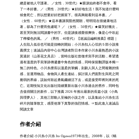
總是被他人守護著。 ／女性．30世代）★眼淚始終都不會停。看
了一本好書。／（男性．20世代）★好好地生活！我不知道什麼時
候會死亡，所以想要好好把握當下。很高興能看到這本書。／
（女性． 60世代）★這本書讓我豁然開朗，明明現在很健康地活
著，卻為了什麼而焦慮呢？ ／ （女性． 50世代）★爆哭好幾次，
甚至哭到無法閱讀書中的字。但是讀後感覺很爽快，像是心中吹起
了檸檬色的風。 ／ （男性．40世代）【迷誠品編輯推薦】標題｜
人生陷入低谷也可能是扭轉的開始；小川糸扣人心弦的５部小說推
薦撰文｜迷誠品內容中心台灣讀者對日本作家小川糸最熟悉的小說
莫過於《山茶花文具店》，當時出版社曾徵求寫手的活動，希望透
過有溫度的手寫筆跡傳遞書中角色的情感，同時保留翻譯版本獨一
無二的特色。小川糸擅長以溫柔的筆觸，刻劃人與人之間複雜的情
感，並運用物品、食物與人產生連結，探討當人們面對生與死之間
脆弱的界線，該如何鼓起勇氣繼續活下去，或是接受即將到來的死
亡。近期悅知文化出版社陸續重新出版小川糸過去的舊作，同時包
含值得關注的新作，以下推薦 2026 年推出最新的長篇小說《小鳥
與理夢人》、其他三部動人至極的小說之作，以及集結小川糸生活
碎片的隨筆散文，感受他筆下真摯的強烈情感。☞點此進入迷誠品
閱讀文章
作者介紹
作者介紹 小川糸小川糸 Ito Ogawa1973年出生。2008年，以《蝸