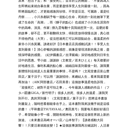
原來「想活下去」和「接受死亡」並非對立的兩面，「不要因為人
生即將結束就自暴自棄，而是要盡情享受人生到最後一刻。」因為
即將面臨死亡，才更能感激與珍惜。不管是豆花、可麗路，還是牡
丹餅……，小川糸都賦予每一道點心生命，死前的一刻在她筆下更
成了生命的「高潮」，而《獅子的點心》也成就了小川糸生涯寫作
中的高峰。演員、作家 | 鄧九雲每翻十頁我就想哭一次。這麼好看
的故事，卻不忍，更不願翻得太快，得刻意放得很慢去讀，真心捨
不得他們走（大哭）。從沒想過死亡可以和甜點結合，最溫柔的作
家非小川糸莫屬。讀者好評【日本書店店員感動試讀！！享受人生
直到最後！】清心舒暢的讀後感想，就像是發現清新的風之後，盡
情深呼吸的感覺。（紀伊國書店／吉澤紫織）深切地感受到日常生
活中的恩惠。雫小姐，謝謝妳（文教堂／若木ひとえ）每天都要好
好地過生活。像吃私藏的點心般，細細品味直到最後一刻。讓我重
新體悟到這就是人生最重要的事情，不是嗎？（文苑堂書店富山豊
田店／菓子涼子）可以用「謝謝招待」來總結人生，看來我還需要
再加油！（ABC阿部書店／石田美香）這個故事溫柔地告訴我，
「迎接死亡，絕對不是可怕之事」。今年最讓人感動的作品！（フ
タバ図書GIGA／新竹明子）很多人的死、很多人的溫柔，讓我哭
到不行。真的哭到爆！ （文苑堂書店／菓子涼子）想將這本書放
到書架上，隨時想看都能拿在手上。這本書對我來說幾乎就是這樣
的書！（平和書店TSUTAYA AL／奧田真弓）我要每天都好好過日
子，希望能像小雫一樣，開朗有精神地，笑著從這個世界踏上新的
旅途。（未來書店高崎オーバ店／山本智子）【讀者感動大回
響！！只要活著就能改變！】★這個故事讓我再次確認到，人活著