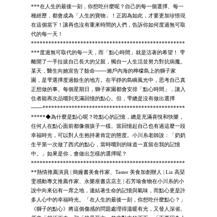
***在人生的最後一刻，你想吃什麼呢？自己的每一個選擇、每一
種經歷，都會成為「人生的寶物」！正因為如此，才要更加珍惜現
在這個當下！讓再也沒有重來時間的人們，告訴你如何度過無可取
代的每一天！
*****************************************************
***度過無可取代的每一天，而「點心時間」就是活著的希望！ 雫
離開了一手拉拔自己長大的父親，獨自一人生活並努力對抗病魔。
某天，醫生向她宣告了餘命───瀨戶內海的檸檬島上的獅子家
園，是雫選擇度過餘生的地方。在平靜的島嶼風光中，思考自己真
正想做的事。每個星期日，獅子家園都會安排「點心時間」，讓入
住者能再次品嚐到充滿回憶的點心。但，雫總是沒有做出選擇
───*************************************************
*****◆為什麼是點心呢？吃點心的記憶，總是充滿喜悅和快樂，
任何人在點心面前都像個孩子一樣。當回憶起自己也有過這麼一段
幸福時光，可以對人生抱持著肯定的態度。小川糸老師說：「奶奶
生平第一次做了西式的點心，當時嚐到的味道一直留在我的記憶
中。」如果是你，會做出怎樣的選擇呢？
*****************************************************
**熱情推薦演員 | 簡嫚書美食作家、Taster 美食加創辦人 | Liz 高琹
雯感動專文推薦作家、永樂座書店店主 | 石芳瑜食物在小川糸的小
說中向來佔有一席之地，連結著生命的記憶與氣味，而點心更是許
多人心中的幸福時光。「在人生的最後一刻，你想吃什麼點心？」
《獅子的點心》將這個傷感的問題處理得溫暖有光，又發人深省。