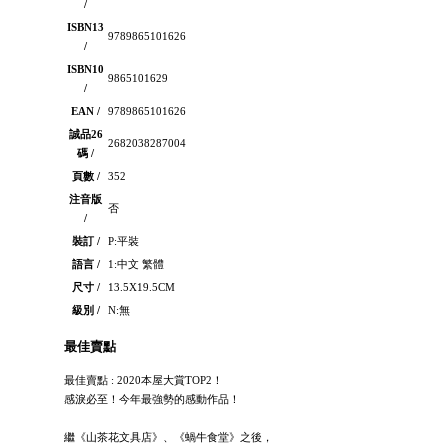
/
ISBN13
9789865101626
/
ISBN10
9865101629
/
EAN /
9789865101626
誠品26
2682038287004
碼 /
頁數 /
352
注音版
否
/
裝訂 /
P:平裝
語言 /
1:中文 繁體
尺寸 /
13.5X19.5CM
級別 /
N:無
最佳賣點
最佳賣點 : 2020本屋大賞TOP2！
感淚必至！今年最強勢的感動作品！
繼《山茶花文具店》、《蝸牛食堂》之後，