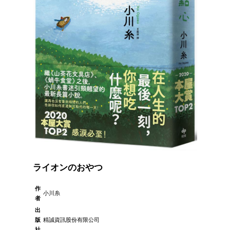
ライオンのおやつ
作
小川糸
者
出
版
精誠資訊股份有限公司
社