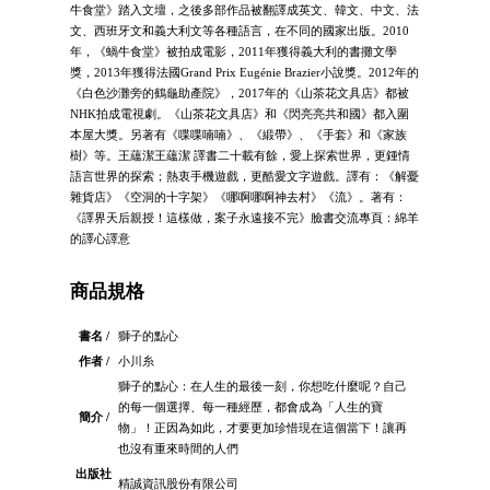
牛食堂》踏入文壇，之後多部作品被翻譯成英文、韓文、中文、法
文、西班牙文和義大利文等各種語言，在不同的國家出版。2010
年，《蝸牛食堂》被拍成電影，2011年獲得義大利的書攤文學
獎，2013年獲得法國Grand Prix Eugénie Brazier小說獎。2012年的
《白色沙灘旁的鶴龜助產院》，2017年的《山茶花文具店》都被
NHK拍成電視劇。《山茶花文具店》和《閃亮亮共和國》都入圍
本屋大獎。另著有《喋喋喃喃》、《緞帶》、《手套》和《家族
樹》等。王蘊潔王蘊潔 譯書二十載有餘，愛上探索世界，更鍾情
語言世界的探索；熱衷手機遊戲，更酷愛文字遊戲。譯有：《解憂
雜貨店》《空洞的十字架》《哪啊哪啊神去村》《流》。著有：
《譯界天后親授！這樣做，案子永遠接不完》臉書交流專頁：綿羊
的譯心譯意
商品規格
書名 /
獅子的點心
作者 /
小川糸
獅子的點心：在人生的最後一刻，你想吃什麼呢？自己
的每一個選擇、每一種經歷，都會成為「人生的寶
簡介 /
物」！正因為如此，才要更加珍惜現在這個當下！讓再
也沒有重來時間的人們
出版社
精誠資訊股份有限公司