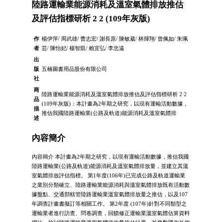
陸路運輸業能源消耗及溫室氣體排放推估
及評估指標研析 2 2 (109年灰版)
作
楊伊萍/ 周武雄/ 曹志宏/ 謝長原/ 陳敏葳/ 林煇翔/ 曾佩如/ 朱珮
者
芸/ 陳怡妃/ 楊智凱/ 賴宜弘/ 李忠遠
出
版
五楠圖書用品股份有限公司
社
商
陸路運輸業能源消耗及溫室氣體排放推估及評估指標研析 2 2
品
(109年灰版)：本計畫為2年期之研究，以現有運輸活動數據，
描
推估我國陸路運輸業(公路及軌道)能源消耗及溫室氣體排
述
內容簡介
內容簡介 本計畫為2年期之研究，以現有運輸活動數據，推估我國
陸路運輸業(公路及軌道)能源消耗及溫室氣體排放量，並建立其溫
室氣體排放評估指標。 第1年度(106年)已完成公路及軌道運輸業
之業別分類確立、陸路運輸業能源消耗與溫室氣體排放既有活動數
據盤點、交通部轄管陸路運輸業溫室氣體排放量之推估，以及107
年調查計畫書擬訂等相關工作。 第2年度 (107年)針對不同類型之
運輸業者進行訪查、問卷調查，回饋修正運輸業溫室氣體估算資料