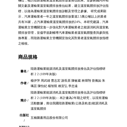
欄位，檢討陸路運輸業溫室氣體排放量推估結果。並參酌國內外相
關文獻及運輸業溫室氣體排放推估結果，建立溫室氣體排放評估指
標，以做為運輸業溫室氣體排放診斷及管理之參據。 研究成果顯
示，汽車運輸業者一年之溫室氣體排放量達2.5萬公噸以上的業者
共有36家，占汽車運輸業溫室氣體排放的24%。本研究建議，汽車
運輸業主管機關宜進一步強化對汽車運輸業者之能源消耗與溫室氣
體排放管理，並儘早規劃輔導汽車運輸業者溫室氣體盤查與參與抵
換專案，而陸路運輸業主管機關宜強化其對業者溫室氣體排放指標
之檢核。
商品規格
陸路運輸業能源消耗及溫室氣體排放推估及評估指標研
書名 /
析 2 2 (109年灰版)
楊伊萍 周武雄 曹志宏 謝長原 陳敏葳 林煇翔 曾佩如 朱
作者 /
珮芸 陳怡妃 楊智凱 賴宜弘 李忠遠
陸路運輸業能源消耗及溫室氣體排放推估及評估指標研
析 2 2 (109年灰版)：本計畫為2年期之研究，以現有運輸
簡介 /
活動數據，推估我國陸路運輸業(公路及軌道)能源消耗及
溫室氣體排
出版社
五楠圖書用品股份有限公司
/
ISBN13