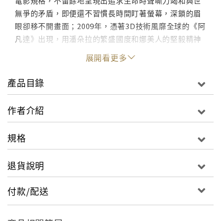
電影規格，不留餘地呈現出追求生命時聲嘶力竭和與世
無爭的矛盾，即便還不習慣長時間盯著螢幕，深鎖的眉
眼卻移不開畫面；2009年，憑著3D技術風靡全球的《阿
凡達》出現，用潘朵拉的繁盛國度和娜美人的堅毅精神
來致敬12年前的山獸神森林，讓觀眾對於《魔法公主》
展開看更多
和自然世界有了更立體的印象。
產品目錄
點此進入迷誠品☞閱讀文章
作者介紹
"
規格
退貨說明
付款/配送