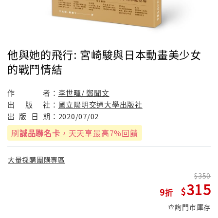
他與她的飛行: 宮崎駿與日本動畫美少女
的戰鬥情結
作
者：
李世暉/ 鄭聞文
出
版
社：
國立陽明交通大學出版社
出
版
日
期：
2020/07/02
刷
誠品聯名卡
，天天享最高7%回饋
大量採購團購專區
350
315
9
查詢門市庫存