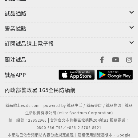
那女人走在結冰的路面上時，抬頭看向某棟建築物的二
樓。鏤空的蕾絲窗簾擋住了視野。不知是否因為有某個
誠品通路
不會變髒的白色事物在我們裡面翻滾蕩漾，所以每每面
對那種整潔的事物時，內心才會覺得感動？
營業據點
〈白石〉
訂閱誠品線上電子報
雖然女人覺得石頭白到可以透視，但事實上並沒有透明
到可以看見裡面。（其實那只是一顆平凡的白色石
關注誠品
頭。）女人偶爾會把石頭拿出來放在手掌心。若能將沉
誠品APP
默凝結成最小且堅硬的物品，想必就是這種觸感。
內政部警政署
165全民防騙網
〈所有白〉
藉著你的雙眸，會在白菜心最明亮的深處，看見最被珍
誠品線上eslite.com - powered by 誠品生活 / 誠品書店 / 誠品物流 | 誠品
藏的嫩葉。
生活股份有限公司 (eslite Spectrum Corporation)
會看見在白天升起的寒冷弦月。
統一編號：27952966 | 台灣台北市信義區松德路204號B1 服務電話：
總有一天會看見冰河，會仰望那冰塊——它在每個彎曲
0800-666-798／+886-2-8789-8921
的稜角，形成偌大的青色影子，因為不曾擁有生命，感
本網站已依台灣網站內容分級規定處理｜建議使用瀏覽器版本：Google