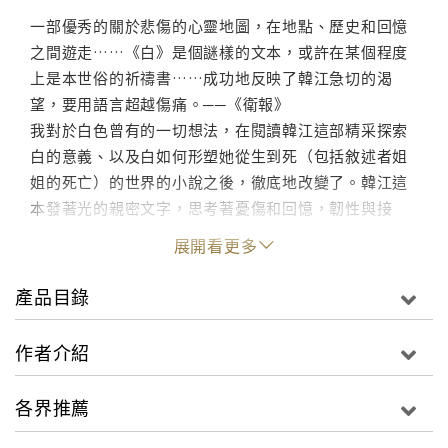
一部優秀的關於悲傷的心靈地圖，在地點、歷史和回憶
之間遊走……《白》是個謎樣的文本，或許在某個程度
上是本世俗的祈禱書……成功地反映了韓江急切的渴
望，要用語言超越傷痛。──《衛報》
我對於白色曾有的一切想法，在閱讀韓江這部精采探索
白的意義、以及白如何形塑她從生到死（包括敘述者姐
姐的死亡）的世界的小說之後，徹底地改變了。韓江這
本發著光的親密文字，思考著憂傷和回憶，韌性與接
受，是讓人難忘的作品。──NYLON雜誌
展開看更多
悄悄地掌握了對生命、死亡的反思，以及逝者對生者的
存在衝擊。──愛爾蘭小說家艾米爾．麥克布萊德
產品目錄
（Eimear McBride）
作者介紹
白是嬰兒的臉，是還沒蒸過的半月糕，美得彷彿不存在
於這世上。
各界推薦
白是遇害的幽靈將身軀投進白色燭芯的火焰。
白是某種費力想跟自己內在的某部分訣別的人。