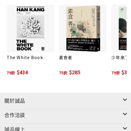
美麗的嬰兒。我在她死掉的地方出生，在那裡成長。
〈笑得很白〉
你笑得很白。
若人們這樣形容，就代表你是某種靜靜忍耐，費力想笑
出來的人。
他笑得很白。
若人們這樣形容，就代表他（或許）是某種費力想跟自
The White Book
素食者
少年來了 
己內在的某部分訣別的人。
$434
$285
$30
79折
75折
79折
〈方糖〉
堆在白色紙張上的正六面體構造，完美得近乎端正，對
女人而言，就像是什麼美得過份的事物。……有些記憶
關於誠品
不會因時間的流逝而毀損，痛苦也是一樣。時間會影響
並破壞所有一切的這句話，並非事實。
合作洽談
〈蕾絲窗簾〉
誠品線上