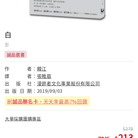
白
흰
誠品選書
作
者：
韓江
譯
者：
張雅眉
出
版
社：
漫遊者文化事業股份有限公司
出
版
日
期：
2019/09/03
刷
誠品聯名卡
，天天享最高7%回饋
大量採購團購專區
270
213