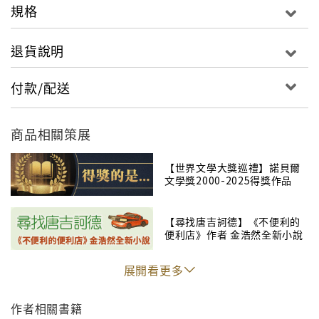
規格
白是老家夜晚一同傾瀉而下、映入眼簾的數千顆星星。
白是沉默凝結成最小且堅硬的物品。
退貨說明
白是舊的痛苦尚未完全癒合，新的痛苦尚未完全裂開。
無法化為完全的光或完全的黑暗的一天天。
付款/配送
65篇對白色的冥想，65種關於白色的記憶。
這是韓江在白紙上費力寫下的小說，是描述一切白色事
商品相關策展
物的小說。
她以冷靜的筆調，精鍊的詩意文字，寫下蘊含炙熱能量
【世界文學大獎巡禮】諾貝爾
的冰冷思緒。
文學獎2000-2025得獎作品
白是一切的開始，也是結束。
我們不都是從「白」出來，又走進「白」裡的嗎？
【尋找唐吉訶德】《不便利的
便利店》作者 金浩然全新小說
展開看更多
〈半月糕〉
那瞬間我突然想到這嬰兒的死亡。我在這個故事中長
作者相關書籍
大。幼小的動物中最軟弱的動物，像半月糕一樣白嫩又