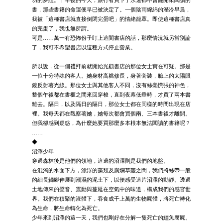
功的夢想。十年後的今天，旅行者買下了永遠都不會翻開來閱讀的
書，那些書籍的命運便早已被決定了。一個陰雨綿綿的溼冷早晨，
我被「這種書店就直接倒閉完蛋吧」的情緒籠罩。即使這種書店真
的完蛋了，我也無所謂。
可是……萬一有恐怖份子盯上這間書店的話，那麼情況就另當別論
了，我可不希望書店以這種方式停止營業。
所以說，從一個禮拜前就開始光顧書店的那位女士實在可疑。那是
一位十分特殊的客人。她身材高䠷修長，身著套裝，臉上的太陽眼
鏡反射著光線。那位女士與其他客人不同，沒有絲毫慌張的神色，
整個午後都在書櫃之間來回穿梭，直到夜幕低垂時，才買了兩本書
離去。隔日，以及隔日的隔日，那位女士都在同樣的時間出現在店
裡。我每天都在觀察著她，她每次都會買個兩、三本書後才離開。
但我卻感到疑惑，為什麼她要買那麼多本根本無法閱讀的書籍呢？
……
◆
沼澤少年
穿過森林後是他們的領地，這邊的沼澤則是我們的地盤。
在混濁的水面下方，漂浮的藻類及腐爛草叢之間，我們將絲帶一般
的細長觸腳伸展到潮濕的泥土下，以便感受這片沼澤的動靜。透過
土地傳來的聲音、震動與蔓延在空氣中的味道，構成我們的感官世
界。我們在積聚的液體下，吞食成千上萬的生物屍體，將死亡轉化
為生命，將生命轉化為死亡。
少年來到沼澤的這一天，我們也剛好在分解一隻死亡的鱷魚腐屍。