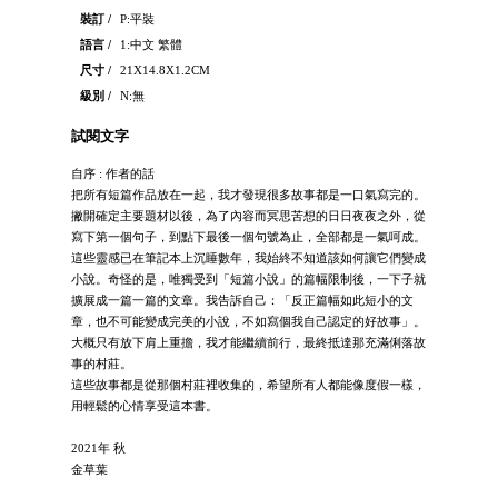
裝訂 /
P:平裝
語言 /
1:中文 繁體
尺寸 /
21X14.8X1.2CM
級別 /
N:無
試閱文字
自序 : 作者的話
把所有短篇作品放在一起，我才發現很多故事都是一口氣寫完的。
撇開確定主要題材以後，為了內容而冥思苦想的日日夜夜之外，從
寫下第一個句子，到點下最後一個句號為止，全部都是一氣呵成。
這些靈感已在筆記本上沉睡數年，我始終不知道該如何讓它們變成
小說。奇怪的是，唯獨受到「短篇小說」的篇幅限制後，一下子就
擴展成一篇一篇的文章。我告訴自己：「反正篇幅如此短小的文
章，也不可能變成完美的小說，不如寫個我自己認定的好故事」。
大概只有放下肩上重擔，我才能繼續前行，最終抵達那充滿俐落故
事的村莊。
這些故事都是從那個村莊裡收集的，希望所有人都能像度假一樣，
用輕鬆的心情享受這本書。
2021年 秋
金草葉