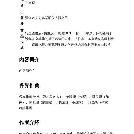
김초엽
者
出
版
漫遊者文化事業股份有限公司
社
商
行星語書店 (插畫版)：災難OUT!一部「日常系」科幻極簡小
品
說集在金草葉的筆下遙遠的未來，「日常」本身就充滿戲劇性
描
——超出此時此地我們地球人的想像力當你只需要在前腦植
述
內容簡介
內容簡介 "
各界推薦
各界推薦 光風（寫小說的人）、吳曉樂（作家）、陳又津（作
家）、陳狐狸（插畫家）、劉芷妤（小說家）、蔣亞妮（作家）
好評推薦
作者介紹
作者介紹 金草葉（김초엽）1993年生，畢業於浦項工科大學科學