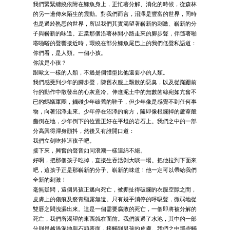
我們緊緊纏繞依附在鱷魚身上，正忙著分解、消化的時候，從森林
的另一邊傳來陌生的震動。對我們而言，沼澤是豐富的世界，同時
也是過於熟悉的世界，所以我們其實渴望著嶄新的刺激、嶄新的分
子與嶄新的味道。正當那個沿著林間小路走來的腳步聲，伴隨著啪
嗒啪嗒的聲響接近時，環繞在部分鱷魚尾巴上的我們低聲私語道：
你們看，是人類。一個小孩。
你說是小孩？
跟歐文一樣的人類，不過是個體型比他還要小的人類。
我們感受到少年的腳步聲，陳舊衣服上飄散的惡臭，以及從蹣跚前
行的動作中散發出的心灰意冷。伸進泥土中的無數菌絲宛如亢奮不
已的螞蟻軍團，觸碰少年破舊的鞋子，但少年像是感覺不到任何事
物，向著沼澤走來。少年停在沼澤的前方，隨即像根爛掉的蘆葦般
癱倒在地，少年倒下的位置正好在平坦的岩石上。我們之中的一部
分高興得渾身顫抖，然後又有誰開口道：
我們立刻吃掉這孩子吧。
接下來，興奮的聲音如同浪潮一樣連綿不絕。
好啊，把那個孩子吃掉，直接生吞活剝大啖一場。把他拉到下面來
吧，這孩子正是那嶄新的分子、嶄新的味道！他一定可以帶給我們
全新的刺激！
毫無疑問，這個男孩正邁向死亡，被撕扯得破爛的衣服空隙之間，
皮膚上的傷痕及瘀青顯露無遺。只有幾乎消停的呼吸聲，微弱地從
雙唇之間洩漏出來。這是一個需要腐敗的死亡，一個即將被分解的
死亡，我們所渴望的東西就在面前。我們渡過了水池，其中的一部
分則是越過泥地與石頭表面，接觸到男孩的皮膚。我們之中那些觸