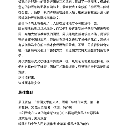
被完全分解消化的部分與菌絲互相連結，形成了一個團塊，構成他
意志的神經細胞黏著在菌絲上，最終變成了奇妙的「神經元―菌絲
複合體」。所以，我們將那個曾經是人類，後來沒有被充分消化的
菌絲與神經細胞團塊稱作歐文。
那個小子馬上就要死了，人類在這種地方不可能活得下去。
歐文團塊信誓旦旦地保證，而我們對於這番話給予熱烈的響應與贊
同，宛如大鐘被敲響後的回聲。男孩雖然依循著求生本能，從被殺
害的命運中逃脫出來，但是他在這裡又遇見了另外的死亡，這是只
有以個體為中心的生物才會經歷到的矛盾。不過，男孩很快就會知
曉，他會擁有其他活下去的方式，而這個方式將充滿豐富的感官享
受。
男孩的生命火光彷彿隨時要熄滅一樣，氣息奄奄地勉強維持著。我
們向男孩伸長了觸腳，菌絲互相凝聚纏繞，與男孩的神經系統開啟
對話。
到沼澤裡來。
這裡面非常安全。
最佳賣點
最佳賣點 : 「韓國文學的未來」票選「年輕作家獎」第一名
無數20、30歲女性讀者「信讀」的作家
14則設定在未來的超奇想短篇 ╳ 15幅超現實風格全彩插畫
形式極簡，寓意深邃
韓國科幻小說入門必讀作者 金草葉 最風格化的創作