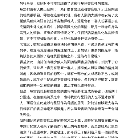
的行星語，就絕對不可能閱讀得了這家行星語書店裡的書籍。
每次都會有人拋出疑問：「為什麼會出現這種書店呢？」這個問題
的答案很明顯。即使在這個時代裡，所有人類的大腦中都安裝了支
援數萬種銀河語言的泛宇宙翻譯程式，還是會有一群人想要漫步在
充滿陌生外文的書店中，體驗異國文化的風情，那是一種徹底身為
異邦人的體驗。置身於這種情境之下，任何話語都無法化為具體情
報，更不可能被吸收內化，只能作為風景輕掠過身旁……
老實說，雖然我覺得這種說法只是胡說八道，不過這也是沒有辦法
的事。在逐漸荒廢沒落的偏遠星球上，若想吸引更多的觀光客，能
夠販售的東西除了這種異國體驗之外，還能有什麼呢？
得益於此，由於僅有極少數人能閱讀這間書店的書籍，才賦予了它
們價值。這世界上肯定有那麼一群人，擁有他人難以理解的偏好與
興趣，因此跨進書店的顧客中，總有一部分的人或感歎不已，或興
致高昂，或半信半疑地買下書籍後才離去。多虧有這些顧客，讓書
籍能夠保持一定程度的銷量，書店才得以維持營運。
但是，每當我想起那些售出的書籍內容將永遠成為祕密，便感到十
分難過。在整個銀河系之中，懂得我們行星語的人也不過才數百
人，而居住在此處以行星語作為母語的居民，對於這種以觀光客為
目標客戶的書店絲毫不感興趣，所以這些書籍的讀者總有一天會消
失殆盡。
我剛開始來這間書店工作的時候才二十歲，那時的我想讓在銀河系
中旅行的旅人都來了解我們行星上的有趣故事。甚至曾經為此親自
編寫「行星語教材」到處發送，如今我已了解到這只是一個徒勞無