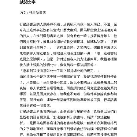
試閱文字
內文 : 行星語書店
行星語書店的人潮絡繹不絕，店員卻只有我一個人而已。不過，至
今為止這件事並沒有演變成什麼大麻煩。因為那些臉上滿溢著好奇
的行人，在進門環顧書架之後，就會臉色一暗，接著轉身離去。他
們若是有同伴，彼此就會開始短暫交頭接耳、竊竊私語著：「這裡
到底在賣什麼啊？」、「這裡真奇怪」之類的話。偶爾會有激進又
無理的客人靠近櫃台，咄咄逼人地表達他的不滿：「喂，這種書到
底要怎麼讀啊？」但是，對付這種客人的方法很簡單。我指著櫃檯
後方牆上張貼的說明公告，像隻鸚鵡一樣複誦回答：
「您看到我後面那張公告了嗎？那是總公司的規定。」
由於那張公告是本店中唯一可翻譯的文字，於是抗議聲便暫時停止
了。只要擺出「我什麼都不知道，所以不要問我」這種基層員工的
表情，客人就會逕自咂舌離去。而所謂的總公司究竟是在銀河系的
哪裡，甚至是否真實存在，連我也不知道，但這件事無論真假都無
所謂。我只知道，連續十年都能不間斷地準時發放工資，行星語書
店就是這樣一間書店。
行星語書店所販賣的商品，正是這個行星的特產，也就是以我們行
星既有的語言撰寫且「無法被解析」的書籍。所謂「無法被解
析」，是因為這間書店裡的所有書籍都是以一種微米序列模組排列
的文字印刷而成，而這種微米序列模組會妨礙前腦中翻譯程式的運
行。無論你移植了多麼昂貴的前腦翻譯程式，倘若不直接學習我們