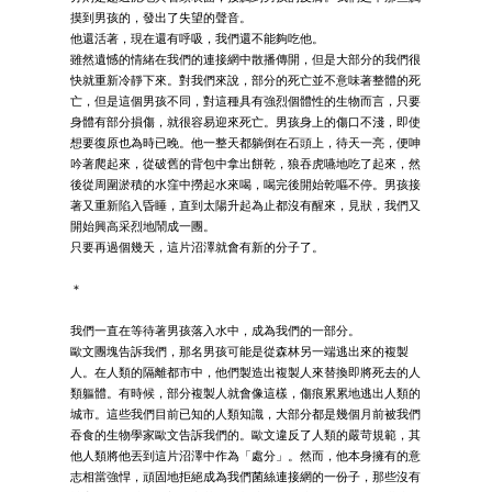
摸到男孩的，發出了失望的聲音。
他還活著，現在還有呼吸，我們還不能夠吃他。
雖然遺憾的情緒在我們的連接網中散播傳開，但是大部分的我們很
快就重新冷靜下來。對我們來說，部分的死亡並不意味著整體的死
亡，但是這個男孩不同，對這種具有強烈個體性的生物而言，只要
身體有部分損傷，就很容易迎來死亡。男孩身上的傷口不淺，即使
想要復原也為時已晚。他一整天都躺倒在石頭上，待天一亮，便呻
吟著爬起來，從破舊的背包中拿出餅乾，狼吞虎嚥地吃了起來，然
後從周圍淤積的水窪中撈起水來喝，喝完後開始乾嘔不停。男孩接
著又重新陷入昏睡，直到太陽升起為止都沒有醒來，見狀，我們又
開始興高采烈地鬧成一團。
只要再過個幾天，這片沼澤就會有新的分子了。
＊
我們一直在等待著男孩落入水中，成為我們的一部分。
歐文團塊告訴我們，那名男孩可能是從森林另一端逃出來的複製
人。在人類的隔離都市中，他們製造出複製人來替換即將死去的人
類軀體。有時候，部分複製人就會像這樣，傷痕累累地逃出人類的
城市。這些我們目前已知的人類知識，大部分都是幾個月前被我們
吞食的生物學家歐文告訴我們的。歐文違反了人類的嚴苛規範，其
他人類將他丟到這片沼澤中作為「處分」。然而，他本身擁有的意
志相當強悍，頑固地拒絕成為我們菌絲連接網的一份子，那些沒有