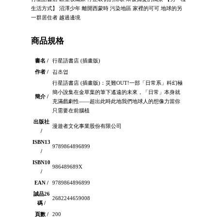
生活方式】 沼澤少年 離開西蒙時 污染地區 家裡的可可 地球的另
⼀群居住者 越過邊境
商品規格
書名 /
行星語書店 (插畫版)
作者 /
김초엽
行星語書店 (插畫版)：災難OUT!一部「日常系」科幻極
簡小說集在金草葉的筆下遙遠的未來，「日常」本身就
簡介 /
充滿戲劇性——超出此時此地我們地球人的想像力當你
只需要在前腦植
出版社
漫遊者文化事業股份有限公司
/
ISBN13
9789864896899
/
ISBN10
986489689X
/
EAN /
9789864896899
誠品26
2682244659008
碼 /
頁數 /
200