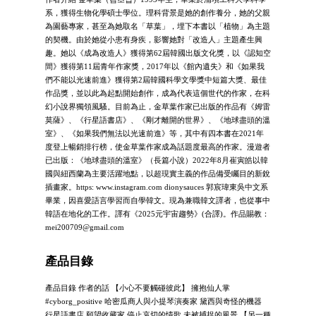
系，獲得生物化學碩士學位。理科背景是她的創作養分，她的父親
為園藝專家，甚至為她取名「草葉」，埋下本書以「植物」為主題
的契機。由於她從小患有身疾，影響她對「改造人」主題產生興
趣。她以《成為改造人》獲得第62屆韓國出版文化獎，以《認知空
間》獲得第11屆青年作家獎，2017年以《館內遺失》和《如果我
們不能以光速前進》獲得第2屆韓國科學文學獎中短篇大獎、最佳
作品獎，並以此為起點開始創作，成為代表這個世代的作家，在科
幻小說界獨領風騷。目前為止，金草葉作家已出版的作品有《姆雷
莫薩》、《行星語書店》、《剛才離開的世界》、《地球盡頭的溫
室》、《如果我們無法以光速前進》等，其中有四本書在2021年
度登上暢銷排行榜，使金草葉作家成為話題度最高的作家。漫遊者
已出版：《地球盡頭的溫室》（長篇小說）2022年8月崔寅皓以韓
國與紐西蘭為主要活躍地點，以超現實主義的作品備受矚目的新銳
插畫家。https: www.instagram.com dionysauces 郭宸瑋東吳中文系
畢業，因喜愛語言學習而自學韓文。現為兼職韓文譯者，也從事中
韓語在地化的工作。譯有《2025元宇宙趨勢》(合譯)。作品賜教：
mei200709@gmail.com
產品目錄
產品目錄 作者的話 【小心不要觸碰彼此】 擁抱仙人掌
#cyborg_positive 哈密瓜商人與小提琴演奏家 黛西與奇怪的機器
行星語書店 願望收藏家 停止哀切的情歌 未被捕捉的⾵景 【另一種