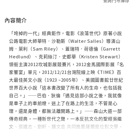
查詢門市庫存
內容簡介
「垮掉的一代」經典鉅作，電影《浪蕩世代》原著小說
公路電影大師華特．沙勒斯（Walter Salles）導演山
姆．萊利（Sam Riley）、蓋瑞特．荷德倫（Garrett
Hedlund）、克莉絲汀．史都華（Kristen Stewart）
領銜主演2012坎城影展競賽片，2012金馬國際影展「名
家饗宴」單元，2012/12/21台灣院線上映《TIME》百
大最佳英文小說（1923 ~2005年）、美國圖書館廿世紀
世界百大小說「這本書改變了所有人的生命，也包括我
自己。」——巴伯．狄倫「遇見這部小說之後，我就像
是車子上的車前燈，迷上了在路上的生活，不管是心
理，還是身體，都無法離開路上。」——森山大道一部
傳奇經典，一種新世代之聲，一本反抗文化的聖經吳繼
文、張鐵志、劉軒、鍾文音 共同推薦薩爾是位對文學、