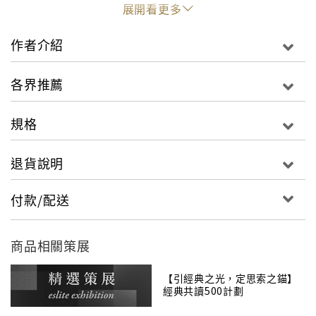
爵士樂和女人充滿好奇的年輕作家，他在紐約有一群瘋
展開看更多
狂的波希米亞好友，成天談論文藝創作，直到富於熱情
與野性的狄恩加入這個圈子，薩爾的生活也面臨轉變契
作者介紹
機：他決定追隨狄恩「在路上」的步伐，實現西部之旅
的夢想，開啟通往體驗生命以及無限可能的那扇大門。
各界推薦
全書以薩爾第一人稱描述，他與狄恩等人四度驅車橫跨
美國大陸，展開一段段混亂而亢奮的旅程。他們漫無目
規格
的奔走，在路上體察流浪漢、農民、工人、少數族裔的
生活，同時縱情於爵士樂、性愛與藥物，尋找另一種感
退貨說明
官境界；在放蕩不安的生活基調之中，他們盡情地燃燒
自我與探索世界，獲得絕對的靈魂自由。這是一部自傳
付款/配送
體小說。1951年，將近卅歲的凱魯亞克花了短短三星期
時間，不眠不休地把自己七年來與友人在公路上浪蕩的
故事化為文字。凱魯亞克極力在語言上實驗「自發性文
商品相關策展
體」；為了避免打斷寫作的思緒，凱魯亞克刻意在書寫
時不做隔行、沒有分段，最後成品是一幅長達三十六點
【引經典之光，定思索之錨】
經典共讀500計劃
五公尺的捲軸。這部作品寫成後屢遭出版社退稿，凱魯
亞克自己修改過多達六種版本之後，才終於在1957年正