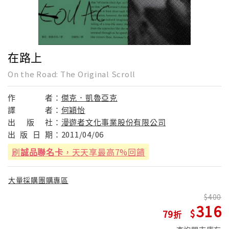
在路上
On the Road: The Original Scroll
作
者：
傑克．凱魯亞克
譯
者：
何穎怡
出
版
社：
漫遊者文化事業股份有限公司
出
版
日
期：
2011/04/06
刷
誠品聯名卡
，天天享最高7%回饋
大量採購團購專區
400
316
79