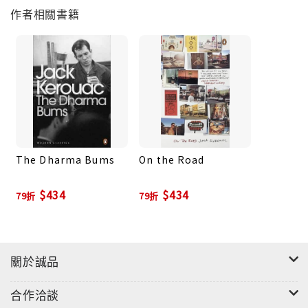
作者相關書籍
式出版。這本小說被譽為定義了「垮掉的一代」，凱魯
亞克也成了新世代的精神教主，鼓舞著無數年輕人循著
他的足跡去找尋人生真義。
The Dharma Bums
On the Road
$434
$434
79折
79折
關於誠品
合作洽談