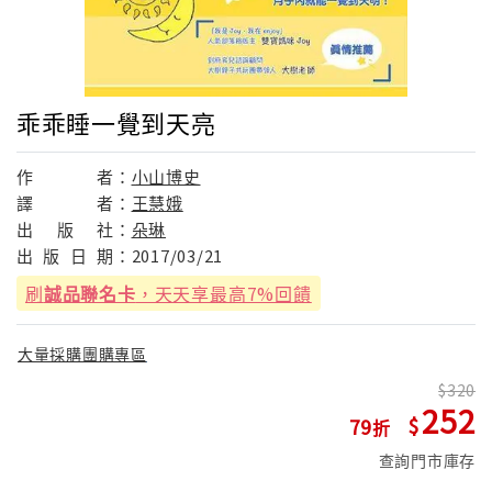
乖乖睡一覺到天亮
作
者：
小山博史
譯
者：
王慧娥
出
版
社：
朵琳
出
版
日
期：
2017/03/21
刷
誠品聯名卡
，天天享最高7%回饋
大量採購團購專區
320
252
79
查詢門市庫存