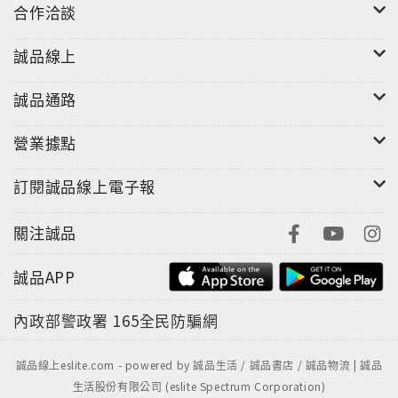
合作洽談
或許你只做對了一半～不但要知道｢安撫的方式｣，更需
要了解｢寶寶為什麼哭｣。唯有掌握哭鬧的作用與機制，
誠品線上
站在寶寶的角度，邏輯式的探討與改善，才能有效的抑
止哭鬧，讓寶寶安穩好眠！
誠品通路
寶寶的睡眠很重要
營業據點
睡眠對寶寶的成長與發展扮演相當重要的角色，睡眠能
夠促進成長荷爾蒙的分泌，同時也是整理與記憶白天所
訂閱誠品線上電子報
接觸的新事物的重要時刻，若寶寶睡能得好更能健康地
成長與促進學習發展。
關注誠品
｢睡眠力｣是可以培養的
誠品APP
大腦邊緣系統與前額葉與寶寶的睡眠力有很大的關係。
隨著不同月齡階段，兩者發展快慢的不平衡狀態，往往
內政部警政署
165全民防騙網
會導致寶寶的情緒不穩定。而透過規律的作息與親子間
的交流等，能夠穩定及平衡兩者的發展，進而改善及培
誠品線上eslite.com - powered by 誠品生活 / 誠品書店 / 誠品物流 | 誠品
養好的睡眠力。
生活股份有限公司 (eslite Spectrum Corporation)