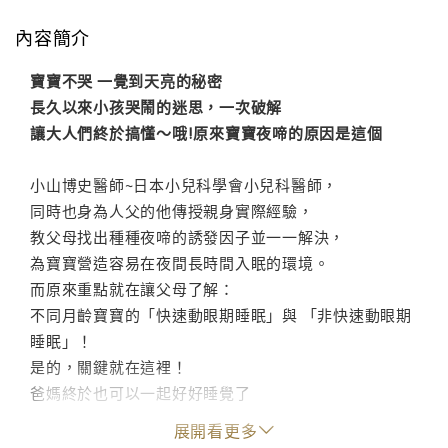
內容簡介
寶寶不哭 一覺到天亮的秘密
長久以來小孩哭鬧的迷思，一次破解
讓大人們終於搞懂～哦!原來寶寶夜啼的原因是這個
小山博史醫師~日本小兒科學會小兒科醫師，
同時也身為人父的他傳授親身實際經驗，
教父母找出種種夜啼的誘發因子並一一解決，
為寶寶營造容易在夜間長時間入眠的環境。
而原來重點就在讓父母了解：
不同月齡寶寶的「快速動眼期睡眠」與 「非快速動眼期
睡眠」！
是的，關鍵就在這裡！
爸媽終於也可以一起好好睡覺了
展開看更多
藉由寶寶的優質睡眠，父母養育出：作息正常、聰明健