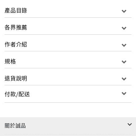
康、情緒穩定的孩子。這個世界上有個寶寶就有多少種
產品目錄
不同生理狀態與性格。寶寶的哭鬧原因也是一樣。如果
想要用一種方法，就要讓寶寶安穩止哭，白天乖乖喝
各界推薦
奶，晚上呼呼大睡真的是一件不可能的天方夜譚。
作者介紹
要讓寶寶乖乖一覺到天亮，首要重點就是不要用打仗心
態去對抗寶寶的哭鬧！讓同時身為小兒科醫師與作者的
規格
小山博史醫師教你，徹底讓家中寶貝 ｢不哭｣ 又能在「安
穩睡眠下健康發育成長」
退貨說明
別等到寶寶過了成長期才後悔 千萬不要錯過這一本面面
俱到的好書!
付款/配送
哭鬧與哄睡在育兒裡對許多人來說皆是一門課題，〔哭
鬧→睡眠不足→情緒不穩〕，不單只是嬰兒，爸媽的生
活品質與心理壓力也將連帶受到影響，可以說是一種惡
關於誠品
性循環。找不到哭鬧原因只能靠長輩的經驗傳授與自行
摸索，安撫的方式千百種，但卻總是不見成效?