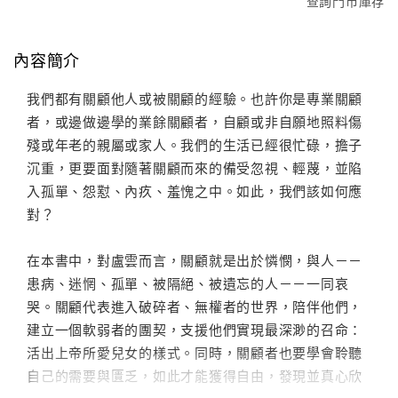
查詢門市庫存
內容簡介
我們都有關顧他人或被關顧的經驗。也許你是專業關顧
者，或邊做邊學的業餘關顧者，自顧或非自願地照料傷
殘或年老的親屬或家人。我們的生活已經很忙碌，擔子
沉重，更要面對隨著關顧而來的備受忽視、輕蔑，並陷
入孤單、怨懟、內疚、羞愧之中。如此，我們該如何應
對？
在本書中，對盧雲而言，關顧就是出於憐憫，與人－－
患病、迷惘、孤單、被隔絕、被遺忘的人－－一同哀
哭。關顧代表進入破碎者、無權者的世界，陪伴他們，
建立一個軟弱者的團契，支援他們實現最深渺的召命：
活出上帝所愛兒女的樣式。同時，關顧者也要學會聆聽
自己的需要與匱乏，如此才能獲得自由，發現並真心欣