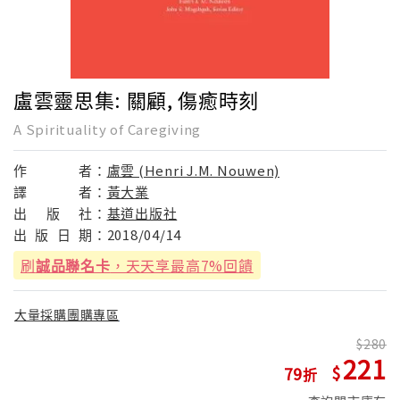
盧雲靈思集: 關顧, 傷癒時刻
A Spirituality of Caregiving
作
者：
盧雲 (Henri J.M. Nouwen)
譯
者：
黃大業
出
版
社：
基道出版社
出
版
日
期：
2018/04/14
刷
誠品聯名卡
，天天享最高7%回饋
大量採購團購專區
280
221
79