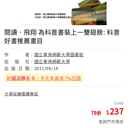
閱讀．飛翔 為科普書裝上一雙翅膀: 科普
好書推薦書目
作
者：
國立臺灣師範大學圖書館
出
版
社：
國立臺灣師範大學
出
版
日
期：
2011/06/14
刷
誠品聯名卡
，天天享最高7%回饋
大量採購團購專區
300
237
79
查詢門市庫存