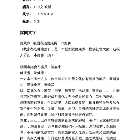
語言 /
1:中文 繁體
尺寸 /
30X21X1CM
級別 /
N:無
試閱文字
推薦序 : 桃園市議會議長：邱奕勝
［我家都吃健康煮］，是一本新創意健康煮，提供社會大衆，造福
人群的一本好書，讚！
桃園市議會市議員：褚春來
健康煮！吃健康！
一方水土養一方人，飲食藝術在中華文化佔有相當的地位。衆所皆
知，滿漢全席、奇珍異
饈，南北飲食，湘菜、川菜、廣東菜、佛跳牆、東坡肉……，在老
祖宗的巧思下，歴經歲月演化，至今仍是民眾心、口中的思念。
然隨著時代進化、生活環境、人口結構改變、鍋具種類提升及飲食
安全衛生的追求，少量、新鮮、原型、自煮的烹飪方式比例逐漸提
高。面對衆多食材，如何料理確實考驗著煮婦們。
為此，王女士以多年對健康飲食追求的經驗，著作「我家都吃健康
煮」，36道食譜，分享提供主婦們利用新鮮、原型食材，以最簡
單、不耗時的烹煮方式，為親愛的家人烹煮出既美味又健康的菜
餚，為家人健康，日日做好基礎奠基工程。能吃就是福，吃的健