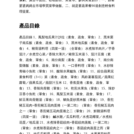
像劇、廣告平面照、歌唱節目、美食等。參與美食創作：一、跟著
婆婆媽媽去市場學買菜學做飯。二、就是要蔬果餐90道創意輕食料
理提案。
產品目錄
產品目錄 1、鳳梨地瓜果汁沙拉（素食、蔬食、葷食） 2、黑米栗
子南瓜飯（素食、蔬食、葷食） 3、黑米地瓜飯（素食、蔬食、葷
食） 4、豬骨湯料理（四菜一湯）（全葷食） 水煮辣羊肉片／芋香
茄汁／水煮空心菜／香辣大薄片／豬骨玉米湯 5、茄汁豆腐（素
食、蔬食、葷食） 6、南分南梨（素食、蔬食、葷食） 7、南分南
梨燉飯（素食、蔬食、葷食） 8、一口香料理（葷食） 9、水炒辣
青椒小魚乾（葷食） 10、酸辣水果鱸魚（葷食） 11、綜合蘋果泥
素食料理（3+1）菜（素食、蔬食、葷食） 馬鈴薯蕃茄泥／蘋果紅
蘿蔔／蘋果瓜泥／蘋甜汁玉米 12、香蕉蛋捲（素食、蔬食、葷
食） 13、香辣烏骨雞（葷食） 14、乾煎水果魚（葷食） 15、辣炒
豆香小魚乾（葷食） 16、鳳梨玉米湯（素食、蔬食、葷食） 17、
鮮豆果烏骨雞湯（葷食） 18、鯛魚蛋炒黑米飯（葷食） 19、香煎
豬五花肉+香煎豬五花肉蛋捲（一菜二吃）（葷食） 香煎豬五花肉
之一（葷食） 香煎豬五花肉蛋捲之二（葷食） 20、鮮雞湯料理
（四菜一湯）（葷食） 鹹水雞／瓜瓜料理／水煮花椰菜／水煮桂
花蛋／地瓜湯 21、水煮辣香菇絞肉+香菇絞肉蒸氣（一菜二吃）
（葷食） 水煮辣香菇絞肉之一（葷食） 香菇絞肉蒸蛋之而（葷
食） 22、絲瓜瓜料理（素食、蔬食、葷食） 23、水果蕃茄炒蛋