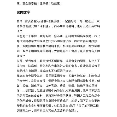
康、安全更幸福！健康煮！吃健康！
試閱文字
自序 : 當讀者看完我的料理食譜後，一定很好奇：為什麼這三十六
道料理食譜只加「油和鹽」，而不加其他醬料，也可以煮出美味料
理？
回想起二十年前，我對廚藝一竅不通，記得剛進廚藝學校時，我只
專注於向專業大廚學習烹飪技巧和製作流程，而在取得廚師證照
後，並開始鑽研如何利用醬料來提升料理的美味和美香，卻沒顧慮
到一般用來增加美味的醬料，大都是再加工食品，是否會危害人體
健康？
但是，近幾年來，報章媒體不斷報導、揭露食安的問題，包括人工
添加物、防腐劑、塑化劑和色素等對人體的危害，這些化學成份長
期累積在身體裡，導致許多不知原因的病症。
作者本身也深受其害，因長期享用美食，四處各地試食，忽略食材
的安全性，常常在食後，發現身體上多少出現負面感覺和反應，例
如：脹氣、消化不良、口乾舌燥、嗜睡、頭暈、情緒不佳或是排
便……等問題，就算經過醫生的診斷也找不出原因，我不得不認真
的思考我的飲食食材，原來這些身體的狀況，皆因人工加工食品中
的化學成份，長期累積在身體中所造成的，於是，我下定決心要改
變我的飲食食材和烹飪習慣，並且設計出 :除了「加了油和鹽二種
調味料之外，而不再加入其他人工醬料的食譜」。