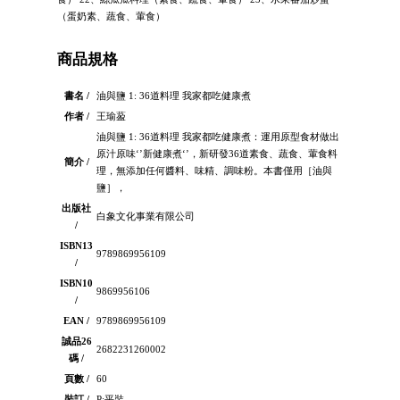
（蛋奶素、蔬食、葷食）
商品規格
書名 /
油與鹽 1: 36道料理 我家都吃健康煮
作者 /
王瑜萾
油與鹽 1: 36道料理 我家都吃健康煮：運用原型食材做出
原汁原味‘’新健康煮‘’，新研發36道素食、蔬食、葷食料
簡介 /
理，無添加任何醬料、味精、調味粉。本書僅用［油與
鹽］，
出版社
白象文化事業有限公司
/
ISBN13
9789869956109
/
ISBN10
9869956106
/
EAN /
9789869956109
誠品26
2682231260002
碼 /
頁數 /
60
裝訂 /
P:平裝