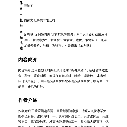
作
王瑜萾
者
出
版
白象文化事業有限公司
社
商
油與鹽 1: 36道料理 我家都吃健康煮：運用原型食材做出原汁
品
原味‘’新健康煮‘’，新研發36道素食、蔬食、葷食料理，無添
描
加任何醬料、味精、調味粉。本書僅用［油與鹽］，
述
內容簡介
內容簡介 運用原型食材做出原汁原味‘’新健康煮‘’，新研發36道素
食、蔬食、葷食料理，無添加任何醬料、味精、調味粉。 本書僅
用［油與鹽］，運用會說話食材搭配不會說話的食材，結合成一道
健康、好吃的料理。
作者介紹
作者介紹 王瑜萾興趣廣闊，喜愛創新健康煮，曾經向九位專業大
廚學習廚藝。證照資格：一、具有廚師證照二、美容證照三、美髮
證照四、電腦證照五、堆高機證照演藝工作：曾拍攝大愛電視、偶