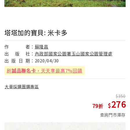
塔塔加的寶貝: 米卡多
作
者：
蘇隆昌
出
版
社：
內政部國家公園署玉山國家公園管理處
出
版
日
期：
2020/04/30
刷
誠品聯名卡
，天天享最高7%回饋
大量採購團購專區
350
276
79
查詢門市庫存