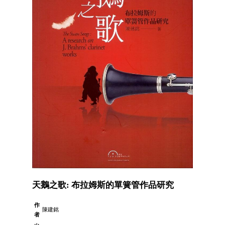
天鵝之歌: 布拉姆斯的單簧管作品研究
作
陳建銘
者