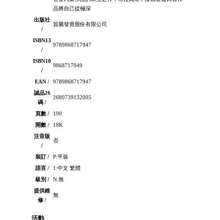
品將自己從極深
出版社
貿騰發賣股份有限公司
/
ISBN13
9789868717947
/
ISBN10
9868717949
/
EAN /
9789868717947
誠品26
2680739132005
碼 /
頁數 /
190
開數 /
18K
注音版
否
/
裝訂 /
P:平裝
語言 /
1:中文 繁體
級別 /
N:無
提供維
無
修 /
活動