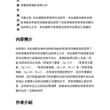
出
版
貿騰發賣股份有限公司
社
商
天鵝之歌: 布拉姆斯的單簧管作品研究：布拉姆斯在晚年的時
品
候為他的單簧管演奏家朋友譜寫了四首堪稱為單簧管室內樂作
描
品的珠玉之作，布拉姆斯不僅藉著這四首作品將自己從極深
述
內容簡介
內容簡介 布拉姆斯在晚年的時候為他的單簧管演奏家朋友譜寫了
四首堪稱為單簧管室內樂作品的珠玉之作，布拉姆斯不僅藉著這四
首作品將自己從極深的沮喪中拉出，更讓他能再次對人生做一回
顧‧這四首作品分別為《單簧管三重奏，Op.114》、《單簧管五重
奏，Op.115》、《單簧管奏鳴曲，Op.120，No.1》和《單簧管奏
鳴曲，Op.120，No.2》，在單簧管音樂的歷史中，是非常重要的
里程碑；其中所蘊涵的技巧與音樂性在當代的同類型音樂中也佔有
其地位‧本書將介紹布拉姆斯之音樂與生平、單簧管樂曲之創作背
景，及四首作品之分析與詮釋淺釋，盼能為布拉姆斯的單簧管室內
樂作品作一完整的研究‧
作者介紹