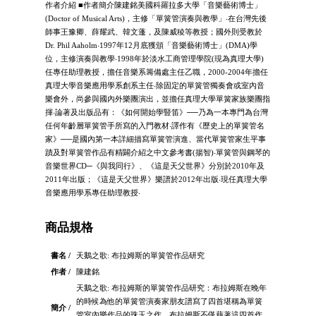
作者介紹 ■作者簡介陳建銘美國科羅拉多大學「音樂藝術博士」
(Doctor of Musical Arts)，主修「單簧管演奏與教學」‧在台灣先後
師事王豫卿、薛耀武、韓文蓬，及陳威稜等教授；國外則受教於
Dr. Phil Aaholm‧1997年12月底獲頒「音樂藝術博士」(DMA)學
位，主修演奏與教學‧1998年於淡水工商管理學院(現為真理大學)
任專任助理教授，擔任音樂系籌備處主任乙職，2000-2004年擔任
真理大學音樂應用學系創系主任‧除固定的單簧管獨奏會或室內音
樂會外，尚參與國內外樂團演出，並擔任真理大學單簧家族樂團指
揮‧論著及出版品有：《如何開始學豎笛》──乃為一本專門為台灣
任何年齡層單簧管手所寫的入門教材‧譯作有《歷史上的單簧管名
家》──是國內第一本詳細描寫單簧管演進、當代單簧管家生平事
蹟及對單簧管作品有精闢介紹之中文參考書(揚智)‧單簧管與鋼琴的
音樂世界CD─《與我同行》、《這是天父世界》分別於2010年及
2011年出版；《這是天父世界》樂譜於2012年出版‧現任真理大學
音樂應用學系專任助理教授‧
商品規格
書名 /
天鵝之歌: 布拉姆斯的單簧管作品研究
作者 /
陳建銘
天鵝之歌: 布拉姆斯的單簧管作品研究：布拉姆斯在晚年
的時候為他的單簧管演奏家朋友譜寫了四首堪稱為單簧
簡介 /
管室內樂作品的珠玉之作，布拉姆斯不僅藉著這四首作