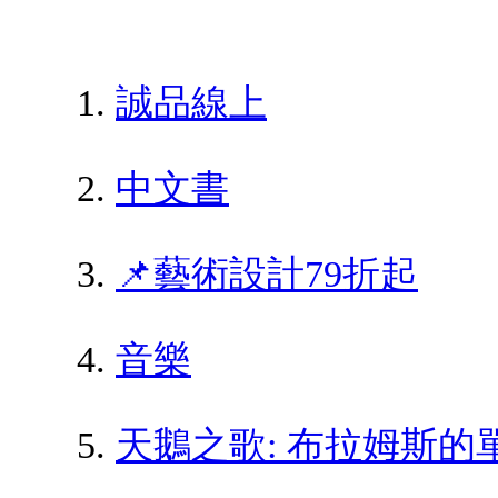
誠品線上
中文書
📌藝術設計79折起
音樂
天鵝之歌: 布拉姆斯的