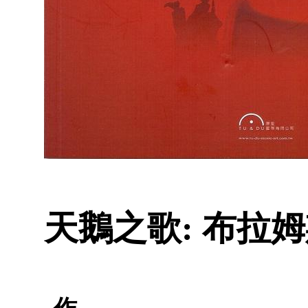
天鵝之歌: 布拉