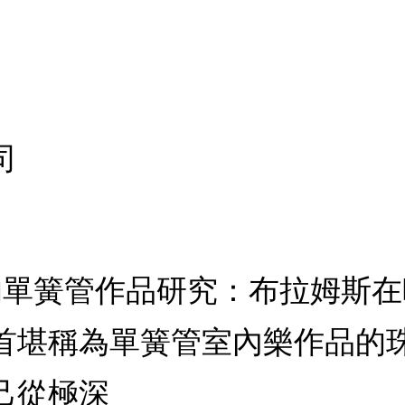
司
斯的單簧管作品研究：布拉姆斯
首堪稱為單簧管室內樂作品的
己從極深