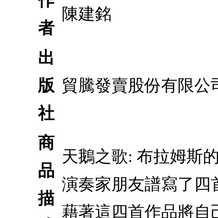
作
陳建銘
者
出
版
貿騰發賣股份有限公
社
商
天鵝之歌: 布拉姆
品
演奏家朋友譜寫了四
描
藉著這四首作品將自