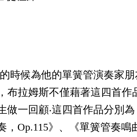
年的時候為他的單簧管演奏家
，布拉姆斯不僅藉著這四首作
生做一回顧‧這四首作品分別為
奏，Op.115》、《單簧管奏鳴曲，