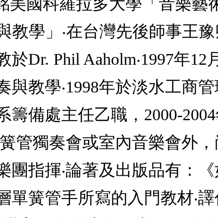
國科羅拉多大學「音樂藝術博士」(Do
演奏與教學」‧在台灣先後師事王
. Phil Aaholm‧1997
奏與教學‧1998年於淡水工商
籌備處主任乙職，2000-20
單簧管獨奏會或室內音樂會外
樂團指揮‧論著及出版品有：《
層單簧管手所寫的入門教材‧