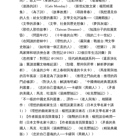
間》。散文──《軍旅札記》、《悲歡球場》、《場邊楊照》、
《迷路的詩》、《Cafe Monday》、《新世紀散文家：楊照精選
集》、《為了詩》、《故事效應》、《尋路青春》、《我想遇見你
的人生：給女兒愛的書寫》。文學文化評論集──《流離觀點》、
《文學的原像》、《文學、社會與歷史想像》、《夢與灰燼》、
《那些人那些故事》、《Taiwan Dreamer》、《知識分子的炫麗黃
昏》、《問題年代》、《十年後的台灣》、《我的二十一世紀》、
《在閱讀的密林中》、《理性的人》、《霧與畫：戰後台 灣文學
史散論》、《如何做一個正直的人》、《想樂》、《想樂2》，與
馬家輝和胡洪俠合著《對照記＠1963：22個日常生活詞彙》與
《忽然懂了：對照記 ＠1963》。現代經典細讀系列──《還原演化
論：重讀達爾文物種起源》、《頹廢、壓抑與昇華：解析夢的解
析》、《永遠的少年：村上春樹與海邊的卡夫卡》、《馬奎斯與他
的百年孤寂：活著是為了說故事》、《推理之門由此進：推理的四
門必修課》、《對決人生：解讀海明威》、「中國傳統經典選讀系
列叢書」、《忠於自己靈魂的人──卡繆與《異鄉人》》、《矛盾
的美國人：馬克．吐溫與《湯姆歷險記》、《哈克歷險記》》、
「不一樣的中國史系列叢書」。譯作──《老人與海》。相關著
作：《理想的藝術家生活：楊照談夏目漱石（日本文學名家十講
1）》《理想的藝術家生活：楊照談夏目漱石（日本文學名家十講
1）【作者親簽扉頁限量版】》《陰翳的日本美：楊照談谷崎潤一
郎（日本文學名家十講2）【作者親簽扉頁限量版】》《矛盾的美
國人：馬克．吐溫與《湯姆歷險記》、《哈克歷險記》（精裝典藏
版）》《忠於自己靈魂的人──卡繆與《異鄉人》》