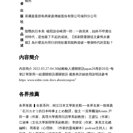
楊照
者
出
版
英屬蓋曼群島商家庭傳媒股份有限公司城邦分公司
社
商
陰翳的日本美: 楊照談谷崎潤一郎：一路寫來，始終不呼應任
品
何時代，是他最了不起的成就。【首刷限量贈送文豪雋永書
描
籤】為什麼反向而行的情欲書寫能夠道破一整個時代的盲點？
述
內容簡介
內容簡介 2022.03.27-04.30結帳輸入通關密語japan20再折20元~每
筆訂單限用一組通關密語通關密語 優惠券詳細使用說明請參考
https: www.eslite.com docs aboutcoupon"
各界推薦
各界推薦 ▍全新系列．樹立日本文學新史觀──各界名家一致推薦
「石川カオリ的日本時事まとめ翻譯」版主 一頁華爾滋Kristin 戶
田一康（作家、真理大學應用日語學系副教授） 王盛弘（作家）
江淑琳（文化大學新聞學系副教授） 李靜宜（作家、東美文化總
編輯） 周慕姿（心理師、《作家的靈魂腳本》podcast主持人） 林