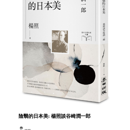
陰翳的日本美: 楊照談谷崎潤一郎
作