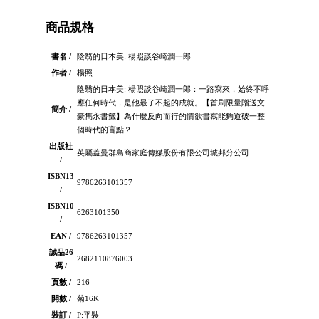
商品規格
書名 /
陰翳的日本美: 楊照談谷崎潤一郎
作者 /
楊照
陰翳的日本美: 楊照談谷崎潤一郎：一路寫來，始終不呼
應任何時代，是他最了不起的成就。【首刷限量贈送文
簡介 /
豪雋永書籤】為什麼反向而行的情欲書寫能夠道破一整
個時代的盲點？
出版社
英屬蓋曼群島商家庭傳媒股份有限公司城邦分公司
/
ISBN13
9786263101357
/
ISBN10
6263101350
/
EAN /
9786263101357
誠品26
2682110876003
碼 /
頁數 /
216
開數 /
菊16K
裝訂 /
P:平裝