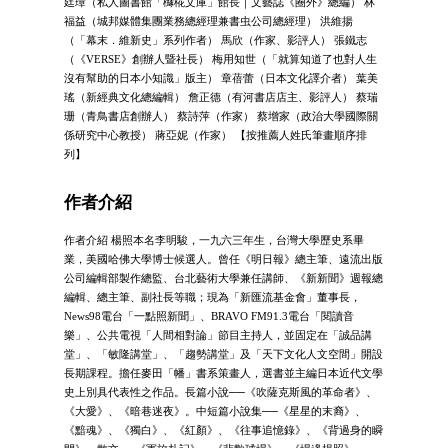
廷璋（私人圖書館「櫞椛文庫」館長｜文藝誌《圈外》總編） 林
福益（城邦媒體集團業務總經理兼書虫公司總經理） 洪維揚
（「幕末．維新史」系列作者） 馬欣（作家、影評人） 張鐵志
（《VERSE》創辦人暨社長） 梅用知世（「就算知道了也對人生
沒有幫助的日本小知識」版主） 章蓓蕾（日本文化譯介者） 葉美
瑤（新經典文化總編輯） 詹正德（有河書店店主、影評人） 蔡瑞
珊（青鳥書店創辦人） 蔡詩萍（作家） 蔡增家（政治大學國際關
係研究中心教授） 蔣亞妮（作家） 【按推薦人姓氏筆畫順序排
列】
作者介紹
作者介紹 楊照本名李明駿，一九六三年生，台灣大學歷史系畢
業，美國哈佛大學博士候選人。曾任《明日報》總主筆、遠流出版
公司編輯部製作總監、台北藝術大學兼任講師、《新新聞》週報總
編輯、總主筆、副社長等職；現為「新匯流基金會」董事長，
News98電台「一點照新聞」、BRAVO FM91.3電台「閱讀音
樂」、公共電視「人間相對論」節目主持人，並固定在「誠品講
堂」、「敏隆講堂」、「趨勢講堂」及「天下文化人文空間」開設
長期課程。擔任麥田「幡」書系策畫人，選書並主編日本近代文學
史上別具代表性之作品。長篇小說──《吹薩克斯風的革命者》、
《大愛》、《暗巷迷夜》。中短篇小說集──《星星的末裔》、
《黯魂》、《獨白》、《紅顏》、《往事追憶錄》、《背過身的瞬